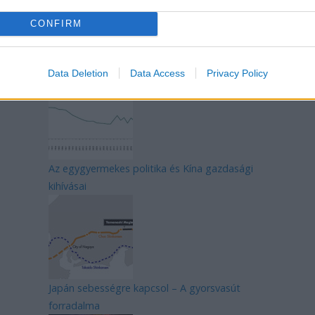
CONFIRM
Mik alakítják a gondolkodásod? Avagy a
kognitív torzítások
Data Deletion
Data Access
Privacy Policy
Az egygyermekes politika és Kína gazdasági
kihívásai
Japán sebességre kapcsol – A gyorsvasút
forradalma