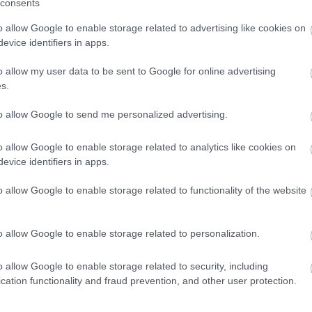
consents
A világ legveszélyesebb migrációs útvonalai: A
o allow Google to enable storage related to advertising like cookies on
Közép-Mediterrán útvonal, A Darién-régió és
evice identifiers in apps.
az Indiai-óceáni út
o allow my user data to be sent to Google for online advertising
E
s.
to allow Google to send me personalized advertising.
o allow Google to enable storage related to analytics like cookies on
Manaus: a dzsungel szívének városa
evice identifiers in apps.
o allow Google to enable storage related to functionality of the website
o allow Google to enable storage related to personalization.
Magyarország rejtett gyöngyszemei
o allow Google to enable storage related to security, including
cation functionality and fraud prevention, and other user protection.