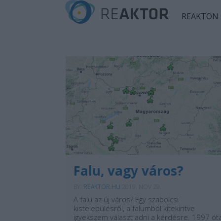
REAKTON
Falu, vagy város?
BY:
REAKTOR.HU
2019. NOV 29.
A falu az új város? Egy szabolcsi
kistelepülésről, a falumból kitekintve
igyekszem választ adni a kérdésre. 1997 ót