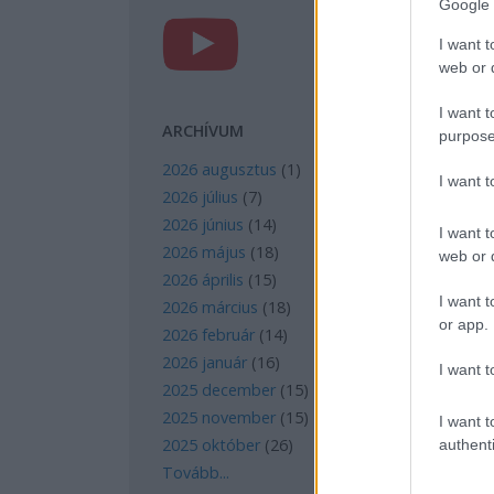
Google 
I want t
web or d
I want t
ARCHÍVUM
purpose
2026 augusztus
(
1
)
I want 
2026 július
(
7
)
2026 június
(
14
)
I want t
2026 május
(
18
)
web or d
2026 április
(
15
)
I want t
2026 március
(
18
)
or app.
2026 február
(
14
)
2026 január
(
16
)
I want t
2025 december
(
15
)
2025 november
(
15
)
I want t
2025 október
(
26
)
authenti
Tovább
...