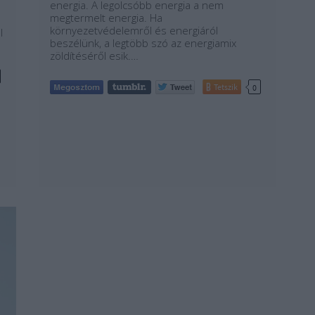
energia. A legolcsóbb energia a nem
megtermelt energia. Ha
környezetvédelemről és energiáról
l
beszélünk, a legtöbb szó az energiamix
zöldítéséről esik.…
Tetszik
0