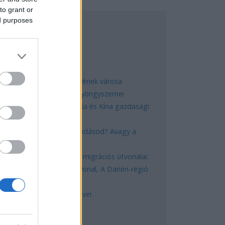
to grant or
ed purposes
EGNÉPSZERŰBB
Manaus: a dzsungel szívének városa
Magyarország rejtett gyöngyszemei
Az egygyermekes politika és Kína gazdasági
kihívásai
Mik alakítják a gondolkodásod? Avagy a
kognitív torzítások
A világ legveszélyesebb migrációs útvonalai:
A Közép-Mediterrán útvonal, A Darién-régió
és az Indiai-óceáni út
A közlekedés mérföldkövei
ERESÉS