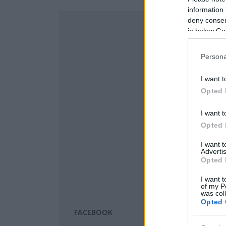
information 
deny consent
in below Go
Persona
I want t
Opted 
I want t
Opted 
I want 
Advertis
Opted 
I want t
of my P
was col
Opted 
FACEBOOK