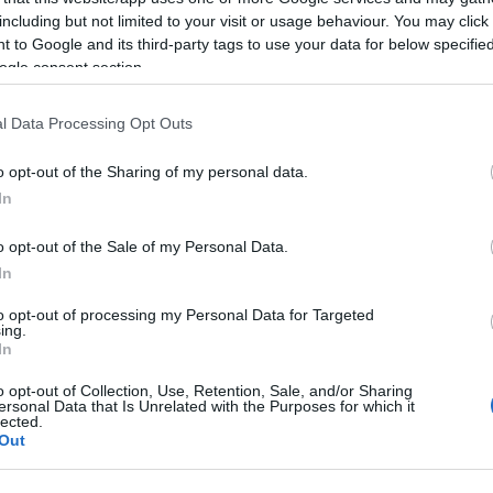
including but not limited to your visit or usage behaviour. You may click 
 to Google and its third-party tags to use your data for below specifi
ogle consent section.
l Data Processing Opt Outs
REAKTOR
L
o opt-out of the Sharing of my personal data.
In
LEGFRISSEBB
o opt-out of the Sale of my Personal Data.
In
to opt-out of processing my Personal Data for Targeted
ing.
In
A közlekedés mérföldkövei
o opt-out of Collection, Use, Retention, Sale, and/or Sharing
ersonal Data that Is Unrelated with the Purposes for which it
lected.
Out
K