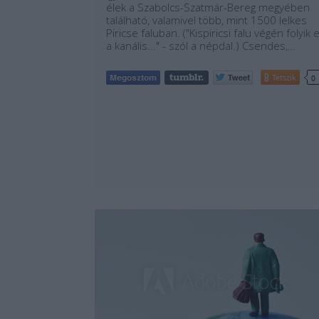
élek a Szabolcs-Szatmár-Bereg megyében
található, valamivel több, mint 1500 lelkes
Piricse faluban. ("Kispiricsi falu végén folyik e
a kanális..." - szól a népdal.) Csendes,…
Tetszik
0