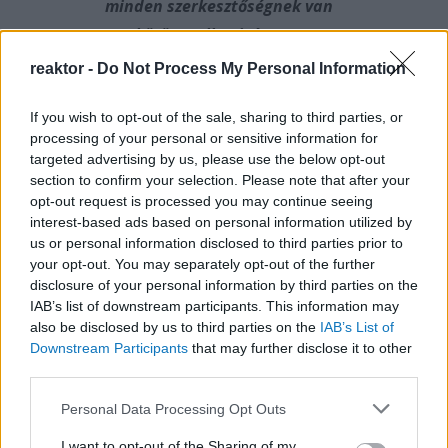
minden szerkesztőségnek van
egy közös szellemisége.
reaktor -
Do Not Process My Personal Information
If you wish to opt-out of the sale, sharing to third parties, or
processing of your personal or sensitive information for
A kérdés csak az, hogy a konzervatív vagy a
targeted advertising by us, please use the below opt-out
liberális oldal fogja előbb kiaknázni az Index
section to confirm your selection. Please note that after your
esetleges visszaszorulása által kapott nagy
opt-out request is processed you may continue seeing
interest-based ads based on personal information utilized by
lehetőséget arra, hogy frissüljön a magyar
us or personal information disclosed to third parties prior to
médiapiac. Túlzottan uralja az online hírközlés
your opt-out. You may separately opt-out of the further
világát, így új, magyar híroldalaknak nem sok
disclosure of your personal information by third parties on the
IAB’s list of downstream participants. This information may
esélye van.
also be disclosed by us to third parties on the
IAB’s List of
Downstream Participants
that may further disclose it to other
Esély nyílhat új, Indextől eltérő szellemiségű,
third parties.
közéleti témákban erős médiaprojekteknek,
Please note that this website/app uses one or more Google
Personal Data Processing Opt Outs
fiatal újságíróknak, akiket akár a konzervatív
services and may gather and store information including but
álláspontjuk miatt nem vettek volna fel
not limited to your visit or usage behaviour. You may click to
I want to opt-out of the Sharing of my