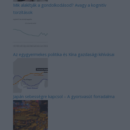
Mik alakítják a gondolkodásod? Avagy a kognitív
torzítások
Az egygyermekes politika és Kína gazdasági kihívásai
Japán sebességre kapcsol – A gyorsvasút forradalma