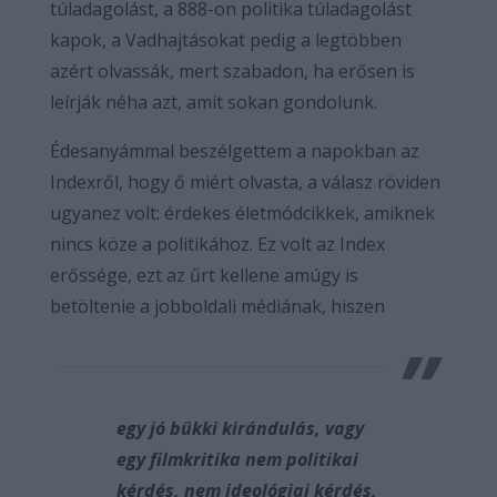
túladagolást, a 888-on politika túladagolást
kapok, a Vadhajtásokat pedig a legtöbben
azért olvassák, mert szabadon, ha erősen is
leírják néha azt, amit sokan gondolunk.
Édesanyámmal beszélgettem a napokban az
Indexről, hogy ő miért olvasta, a válasz röviden
ugyanez volt: érdekes életmódcikkek, amiknek
nincs köze a politikához. Ez volt az Index
erőssége, ezt az űrt kellene amúgy is
betöltenie a jobboldali médiának, hiszen
egy jó bükki kirándulás, vagy
egy filmkritika nem politikai
kérdés, nem ideológiai kérdés,