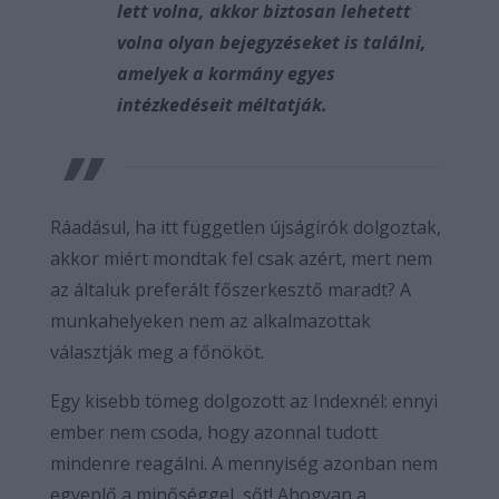
lett volna, akkor biztosan lehetett
volna olyan bejegyzéseket is találni,
amelyek a kormány egyes
intézkedéseit méltatják.
Ráadásul, ha itt független újságírók dolgoztak,
akkor miért mondtak fel csak azért, mert nem
az általuk preferált főszerkesztő maradt? A
munkahelyeken nem az alkalmazottak
választják meg a főnököt.
Egy kisebb tömeg dolgozott az Indexnél: ennyi
ember nem csoda, hogy azonnal tudott
mindenre reagálni. A mennyiség azonban nem
egyenlő a minőséggel, sőt! Ahogyan a