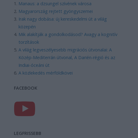
Manaus: a dzsungel szívének városa
Magyarország rejtett gyöngyszemei
Irak nagy dobása: új kereskedelmi út a világ
közepén
Mik alakítják a gondolkodásod? Avagy a kognitív
torzítások
A világ legveszélyesebb migrációs útvonalai: A
Közép-Mediterrán útvonal, A Darién-régió és az
Indiai-óceáni út
A közlekedés mérföldkövei
FACEBOOK
LEGFRISSEBB