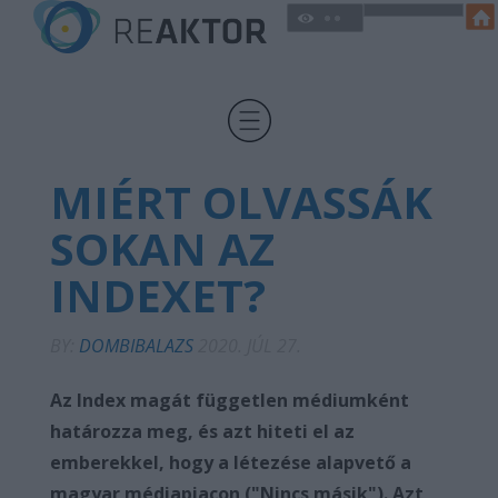
MIÉRT OLVASSÁK
SOKAN AZ
INDEXET?
BY:
DOMBIBALAZS
2020. JÚL 27.
Az Index magát független médiumként
határozza meg, és azt hiteti el az
emberekkel, hogy a létezése alapvető a
magyar médiapiacon ("Nincs másik"). Azt