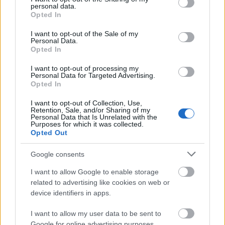
personal data.
dolgozni az Indexhez. Én szeretném, hogy
grant or deny consent to Google and its third-party tags to
Opted In
use your data for below specified purposes in below Google
kialakuljon egy olyan kozervatív médium, ahol
consent section.
I want to opt-out of the Sale of my
sok érdekes, politikamentes tartalmat is
Personal Data.
Opted In
elérhetek.
I want to opt-out of processing my
Personal Data for Targeted Advertising.
Tetszik
0
Opted In
AJÁNLOTT BEJEGYZÉSEK:
I want to opt-out of Collection, Use,
Retention, Sale, and/or Sharing of my
Personal Data that Is Unrelated with the
Purposes for which it was collected.
Opted Out
Google consents
I want to allow Google to enable storage
related to advertising like cookies on web or
device identifiers in apps.
Magyarorszá
I want to allow my user data to be sent to
g rejtett
gyöngyszeme
Google for online advertising purposes.