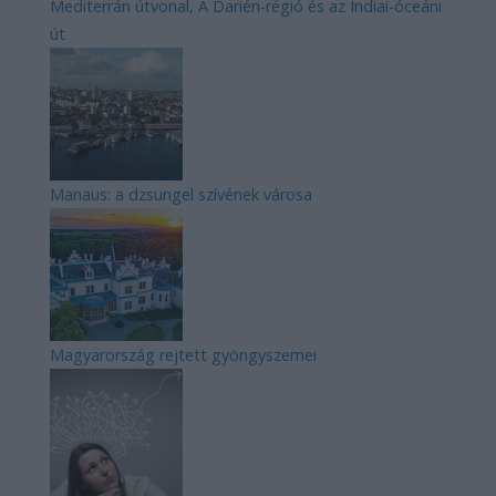
Mediterrán útvonal, A Darién-régió és az Indiai-óceáni
út
Manaus: a dzsungel szívének városa
Magyarország rejtett gyöngyszemei