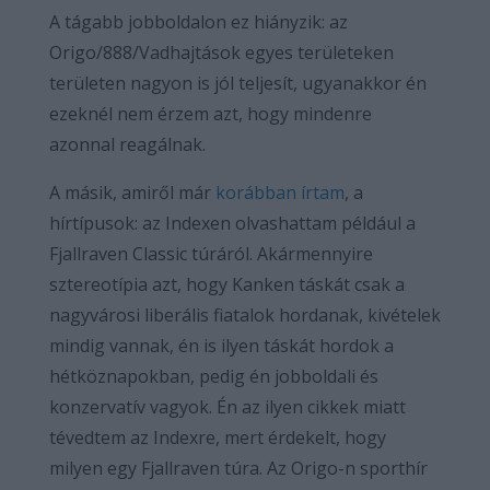
A tágabb jobboldalon ez hiányzik: az
Origo/888/Vadhajtások egyes területeken
területen nagyon is jól teljesít, ugyanakkor én
ezeknél nem érzem azt, hogy mindenre
azonnal reagálnak.
A másik, amiről már
korábban írtam
, a
hírtípusok: az Indexen olvashattam például a
Fjallraven Classic túráról. Akármennyire
sztereotípia azt, hogy Kanken táskát csak a
nagyvárosi liberális fiatalok hordanak, kivételek
mindig vannak, én is ilyen táskát hordok a
hétköznapokban, pedig én jobboldali és
konzervatív vagyok. Én az ilyen cikkek miatt
tévedtem az Indexre, mert érdekelt, hogy
milyen egy Fjallraven túra. Az Origo-n sporthír