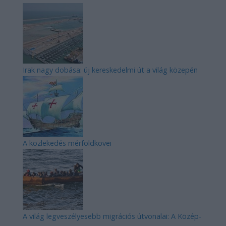
Irak nagy dobása: új kereskedelmi út a világ közepén
A közlekedés mérföldkövei
A világ legveszélyesebb migrációs útvonalai: A Közép-