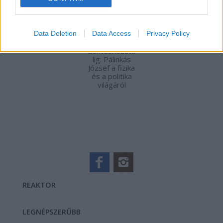
Data Deletion
Data Access
Privacy Policy
Atomoktól a
döntéshozata
lig: Pálinkás
József a fizika
és a politika
világáról
REAKTOR
LEGNÉPSZERŰBB