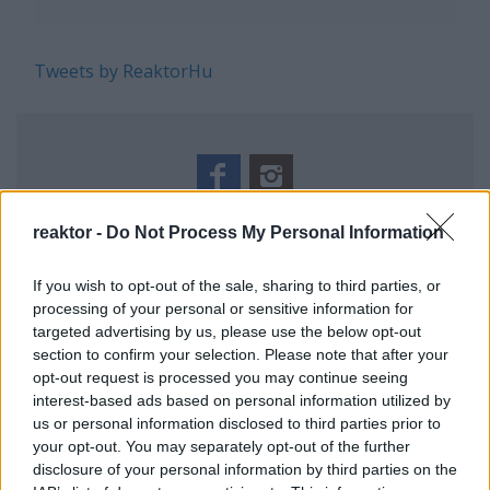
Tweets by ReaktorHu
REAKTOR
reaktor -
Do Not Process My Personal Information
If you wish to opt-out of the sale, sharing to third parties, or
LEGNÉPSZERŰBB
processing of your personal or sensitive information for
Manaus: a dzsungel szívének városa
targeted advertising by us, please use the below opt-out
Magyarország rejtett gyöngyszemei
section to confirm your selection. Please note that after your
opt-out request is processed you may continue seeing
Az egygyermekes politika és Kína gazdasági
interest-based ads based on personal information utilized by
kihívásai
us or personal information disclosed to third parties prior to
Mik alakítják a gondolkodásod? Avagy a kognitív
your opt-out. You may separately opt-out of the further
torzítások
disclosure of your personal information by third parties on the
A világ legveszélyesebb migrációs útvonalai: A