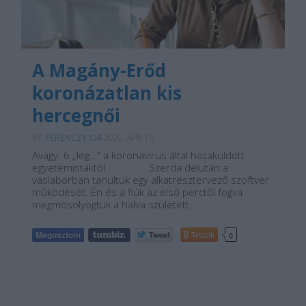
A Magány-Erőd
koronázatlan kis
hercegnői
BY:
FERENCZY IDA
2020. ÁPR 15.
Avagy: 6 „leg…” a koronavírus által hazaküldött
egyetemistáktól Szerda délután a
vaslaborban tanultuk egy alkatrésztervező szoftver
működését. Én és a fiúk az első perctől fogva
megmosolyogtuk a halva született…
Tetszik
0