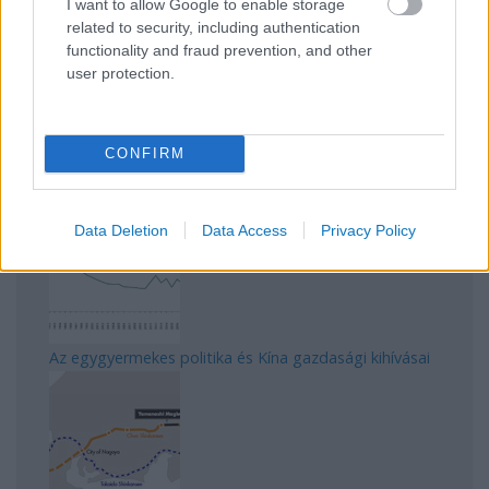
I want to allow Google to enable storage
Magyarország rejtett gyöngyszemei
related to security, including authentication
functionality and fraud prevention, and other
user protection.
CONFIRM
Mik alakítják a gondolkodásod? Avagy a kognitív
torzítások
Data Deletion
Data Access
Privacy Policy
Az egygyermekes politika és Kína gazdasági kihívásai