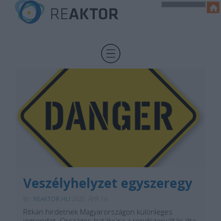
Veszélyhelyzet egyszeregy
BY:
REAKTOR.HU
2020. ÁPR 16.
Ritkán hirdetnek Magyarországon különleges
jogrendet. Országos hatályúra a rendszerváltás óta