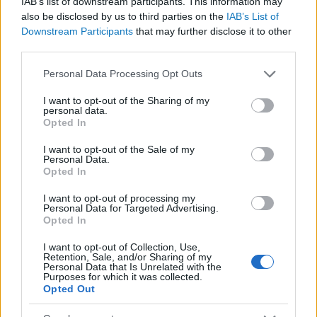
IAB’s list of downstream participants. This information may
Közép-Mediterrán útvonal, A Darién-régió és az
also be disclosed by us to third parties on the
IAB’s List of
Downstream Participants
that may further disclose it to other
Indiai-óceáni út
third parties.
A közlekedés mérföldkövei
Please note that this website/app uses one or more Google
Personal Data Processing Opt Outs
services and may gather and store information including but
FACEBOOK
not limited to your visit or usage behaviour. You may click to
I want to opt-out of the Sharing of my
personal data.
grant or deny consent to Google and its third-party tags to
Opted In
use your data for below specified purposes in below Google
consent section.
I want to opt-out of the Sale of my
Personal Data.
Opted In
LEGFRISSEBB
I want to opt-out of processing my
Personal Data for Targeted Advertising.
Opted In
I want to opt-out of Collection, Use,
Retention, Sale, and/or Sharing of my
Personal Data that Is Unrelated with the
Purposes for which it was collected.
Opted Out
A közlekedés mérföldkövei