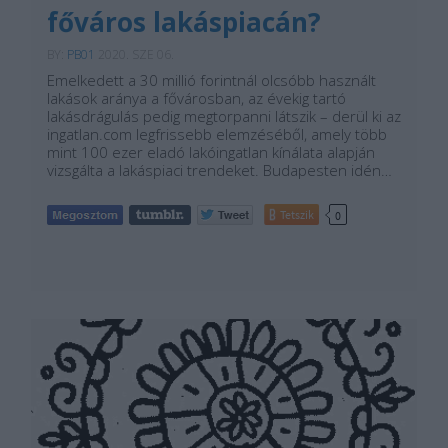
főváros lakáspiacán?
BY:
PB01
2020. SZE 06.
Emelkedett a 30 millió forintnál olcsóbb használt
lakások aránya a fővárosban, az évekig tartó
lakásdrágulás pedig megtorpanni látszik – derül ki az
ingatlan.com legfrissebb elemzéséből, amely több
mint 100 ezer eladó lakóingatlan kínálata alapján
vizsgálta a lakáspiaci trendeket. Budapesten idén…
Tetszik
0