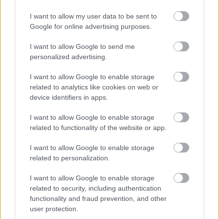
bosszantanak a
I want to allow my user data to be sent to
koronavírus-tagadók
Google for online advertising purposes.
BY:
ARMINVFABIAN
2020. AUG 31.
I want to allow Google to send me
Az elmúlt néhány hónap közbeszédét meghatározó
personalized advertising.
vírust számos tévhit, összeesküvés-elmélet és
ellenérv is kísérte. Gyakorlatilag már nem lehet a…
I want to allow Google to enable storage
related to analytics like cookies on web or
Tetszik
0
device identifiers in apps.
I want to allow Google to enable storage
related to functionality of the website or app.
I want to allow Google to enable storage
related to personalization.
I want to allow Google to enable storage
related to security, including authentication
functionality and fraud prevention, and other
user protection.