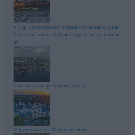
A világ legveszélyesebb migrációs útvonalai: A Közép-
Mediterrán útvonal, A Darién-régió és az Indiai-óceáni
út
Manaus: a dzsungel szívének városa
Magyarország rejtett gyöngyszemei