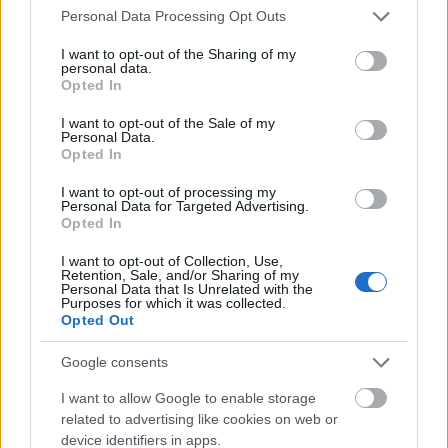
Please note that this website/app uses one or more Google
Tetszik
0
Personal Data Processing Opt Outs
services and may gather and store information including but
not limited to your visit or usage behaviour. You may click to
I want to opt-out of the Sharing of my
personal data.
grant or deny consent to Google and its third-party tags to
Opted In
use your data for below specified purposes in below Google
consent section.
I want to opt-out of the Sale of my
Personal Data.
Opted In
I want to opt-out of processing my
Personal Data for Targeted Advertising.
Opted In
I want to opt-out of Collection, Use,
Retention, Sale, and/or Sharing of my
Personal Data that Is Unrelated with the
Purposes for which it was collected.
Opted Out
Google consents
I want to allow Google to enable storage
related to advertising like cookies on web or
Négy ok, ami miatt
device identifiers in apps.