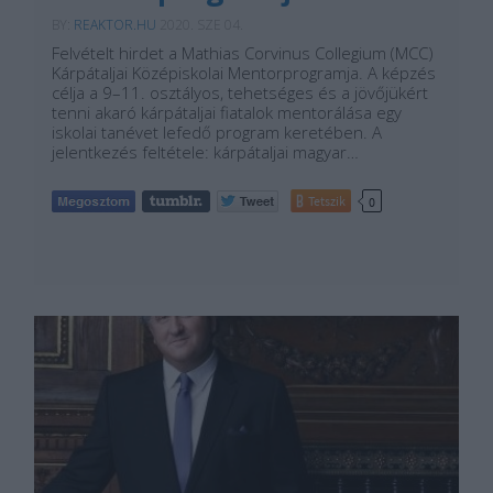
BY:
REAKTOR.HU
2020. SZE 04.
Felvételt hirdet a Mathias Corvinus Collegium (MCC)
Kárpátaljai Középiskolai Mentorprogramja. A képzés
célja a 9–11. osztályos, tehetséges és a jövőjükért
tenni akaró kárpátaljai fiatalok mentorálása egy
iskolai tanévet lefedő program keretében. A
jelentkezés feltétele: kárpátaljai magyar…
Tetszik
0