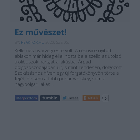
Ez művészet!
BY:
REAKTOR.HU
2020. SZE 05.
Kellemes nyárvégi este volt. A résnyire nyitott
ablakon már hideg éllel hozta be a szellő az utolsó
trolibuszok hangját a lakásba. Árpád
dolgozószobájában ült, s mint rendesen, dolgozott.
Szokásáshoz híven egy új forgatókönyvön törte a
fejét, de sem a több pohár whiskey, sem a
nagypolgári lakás…
Tetszik
0