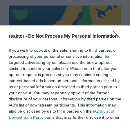
reaktor -
Do Not Process My Personal Information
If you wish to opt-out of the sale, sharing to third parties, or
processing of your personal or sensitive information for
targeted advertising by us, please use the below opt-out
section to confirm your selection. Please note that after your
Koronavírus a határon
opt-out request is processed you may continue seeing
interest-based ads based on personal information utilized by
BY:
REAKTOR.HU
2020. SZE 01.
us or personal information disclosed to third parties prior to
A magyarországi korlátozó intézkedések enyhítése
your opt-out. You may separately opt-out of the further
óta a médiában is valamelyest csökkentek a
disclosure of your personal information by third parties on the
koronavírusról szóló hírek. Egy-két hír, általános
jellegű tájékoztató azért megjelent, de a napokban
IAB’s list of downstream participants. This information may
ismét lángra kaptak az ezzel kapcsolatos
also be disclosed by us to third parties on the
IAB’s List of
médiamegjelenések, sokak szerint ez a második
Downstream Participants
that may further disclose it to other
hullámnak…
third parties.