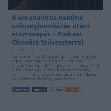
A koronavírus nekünk
szőnyegbombázás utáni
atomcsapás – Podcast
Ókovács Szilveszterrel
BY:
REAKTOR.HU
2020. SZE 03.
Podcast letöltése Megnyitás Spotify-ban Megnyitás
Apple Podcasts-ben Megnyitás Youtube-on A
Magyar Állami Operaház főigazgatója szerint az Eiffel
Műhelyházzal egy Ferrarit kapott az intézmény,
olyat, amit a világon senki másnak nincsen. Ókovács
Szilveszter azt szeretné, ha a kortárs…
Tetszik
0