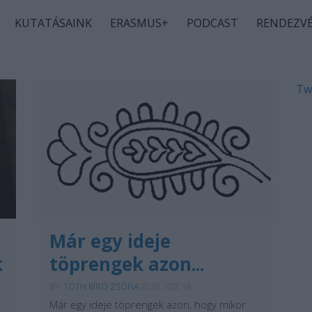
KUTATÁSAINK
ERASMUS+
PODCAST
RENDEZV
Tw
Már egy ideje
k
töprengek azon...
BY:
TÓTH BÍRÓ ZSÓFIA
2020. SZE 18.
Már egy ideje töprengek azon, hogy mikor