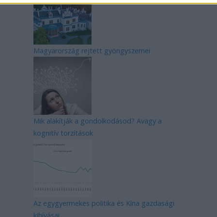
Magyarország rejtett gyöngyszemei
Mik alakítják a gondolkodásod? Avagy a
kognitív torzítások
Az egygyermekes politika és Kína gazdasági
kihívásai