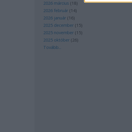
2026 március
(
18
)
2026 február
(
14
)
2026 január
(
16
)
2025 december
(
15
)
2025 november
(
15
)
2025 október
(
26
)
Tovább
...