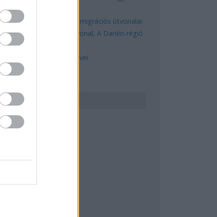
kognitív torzítások
A világ legveszélyesebb migrációs útvonalai:
A Közép-Mediterrán útvonal, A Darién-régió
és az Indiai-óceáni út
A közlekedés mérföldkövei
ERESÉS
GYÉB