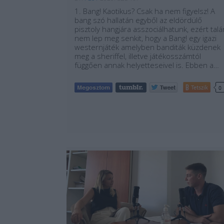
1. Bang! Kaotikus? Csak ha nem figyelsz! A
bang szó hallatán egyből az eldördülő
pisztoly hangjára asszociálhatunk, ezért talá
nem lep meg senkit, hogy a Bang! egy igazi
westernjáték amelyben banditák küzdenek
meg a sheriffel, illetve játékosszámtól
függően annak helyetteseivel is. Ebben a…
Tetszik
0