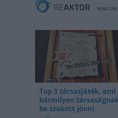
REAKTON
Top 3 társasjáték, ami
bármilyen társaságna
be szokott jönni
BY:
PB01
2020. SZE 19.