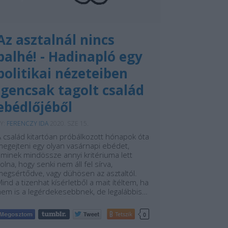
Az asztalnál nincs
balhé! - Hadinapló egy
politikai nézeteiben
igencsak tagolt család
ebédlőjéből
Y:
FERENCZY IDA
2020. SZE 15.
A család kitartóan próbálkozott hónapok óta
megejteni egy olyan vasárnapi ebédet,
aminek mindössze annyi kritériuma lett
olna, hogy senki nem áll fel sírva,
megsértődve, vagy dühösen az asztaltól.
ind a tizenhat kísérletből a mait ítéltem, ha
nem is a legérdekesebbnek, de legalábbis…
Tetszik
0