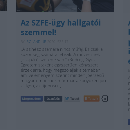
Az SZFE-ügy hallgatói
szemmel!
BY:
ROLAND ÚR
2020. SZE 17.
„A színész számára nincs műfaj. Ez csak a
közönség számára létezik. A művésznek
„csupán” szerepe van.” /Bodrogi Gyula
Egyetemistaként egyszerűen kényszert
érzek arra, hogy megszólaljak a témában,
B
ami véleményem szerint minden jóérzésű
magyar embernek már-már a könyökén jön
ki. Igen, az újdonsült,…
v
Tetszik
0
M