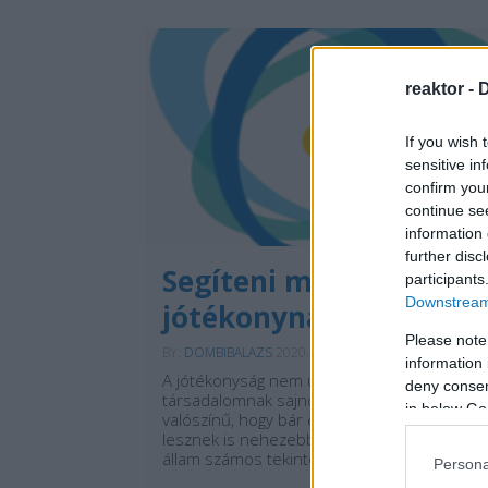
reaktor -
D
If you wish 
sensitive in
confirm you
continue se
information 
further disc
Segíteni másokon –
participants
Downstream 
jótékonynak lenni
Please note
BY:
DOMBIBALAZS
2020. SZE 14.
information 
A jótékonyság nem új találmány, hiszen a
deny consent
társadalomnak sajnos mindig is voltak és
in below Go
valószínű, hogy bár egyre kevesebben, de
lesznek is nehezebb sorsú tagjai. Habár az
állam számos tekintetben…
Persona