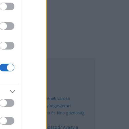
EGNÉPSZERŰBB
Manaus: a dzsungel szívének városa
Magyarország rejtett gyöngyszemei
Az egygyermekes politika és Kína gazdasági
kihívásai
Mik alakítják a gondolkodásod? Avagy a