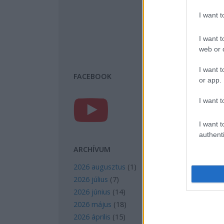
I want 
I want t
web or d
I want t
FACEBOOK
or app.
I want t
I want t
authenti
ARCHÍVUM
2026 augusztus
(
1
)
2026 július
(
7
)
2026 június
(
14
)
2026 május
(
18
)
2026 április
(
15
)