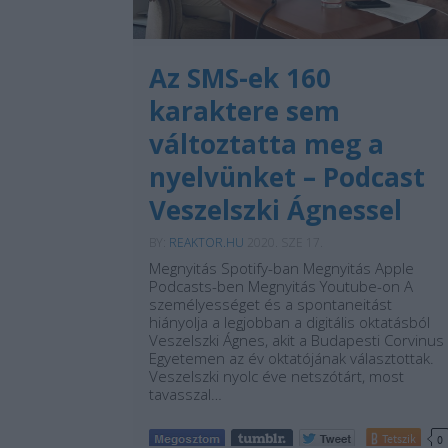
Az SMS-ek 160
karaktere sem
változtatta meg a
nyelvünket – Podcast
Veszelszki Ágnessel
BY:
REAKTOR.HU
2020. SZE 17.
Megnyitás Spotify-ban Megnyitás Apple
Podcasts-ben Megnyitás Youtube-on A
személyességet és a spontaneitást
hiányolja a legjobban a digitális oktatásból
Veszelszki Ágnes, akit a Budapesti Corvinus
Egyetemen az év oktatójának választottak.
Veszelszki nyolc éve netszótárt, most
tavasszal…
Tetszik
0