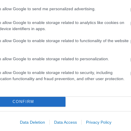
to allow Google to send me personalized advertising.
A közlekedés mérföldkövei
o allow Google to enable storage related to analytics like cookies on
evice identifiers in apps.
o allow Google to enable storage related to functionality of the website
K
o allow Google to enable storage related to personalization.
A világ legveszélyesebb migrációs útvonalai: A
Közép-Mediterrán útvonal, A Darién-régió és
o allow Google to enable storage related to security, including
az Indiai-óceáni út
cation functionality and fraud prevention, and other user protection.
E
CONFIRM
Manaus: a dzsungel szívének városa
Data Deletion
Data Access
Privacy Policy