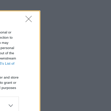
sonal or
ection to
ou may
 personal
out of the
 downstream
B’s List of
er and store
to grant or
ed purposes