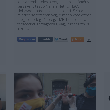
lesz az embereknek végleg elege a tömény
„érzékenyítésből”, ami a Netflix, HBO,
Hollywood háromszöget jellemzi. Szinte
n
minden sorozatban vagy filmben kötelezően
megjelenik legalább egy LMBTI szereplő, a
társadalmi igazságosság, vagy a rasszizmus
elleni…
Tetszik
0