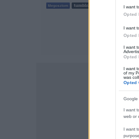
Tetszik
0
I want t
Opted 
I want t
Opted 
I want 
Advertis
Opted 
I want t
of my P
was col
Opted 
Google 
I want t
web or d
I want t
purpose