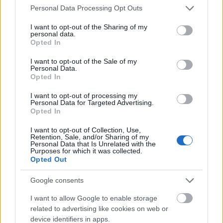
Please note that this website/app uses one or more Google
Personal Data Processing Opt Outs
Tetszik
0
services and may gather and store information including but
not limited to your visit or usage behaviour. You may click to
I want to opt-out of the Sharing of my
personal data.
grant or deny consent to Google and its third-party tags to
Opted In
use your data for below specified purposes in below Google
consent section.
I want to opt-out of the Sale of my
Personal Data.
Opted In
I want to opt-out of processing my
Personal Data for Targeted Advertising.
Opted In
I want to opt-out of Collection, Use,
Retention, Sale, and/or Sharing of my
Personal Data that Is Unrelated with the
Purposes for which it was collected.
Opted Out
Google consents
I want to allow Google to enable storage
related to advertising like cookies on web or
Kis mértékben csökkent a
device identifiers in apps.