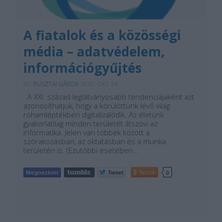
A fiatalok és a közösségi
média – adatvédelem,
információgyűjtés
BY:
PUSZTAI GÁBOR
2020. OKT 14.
A XXI. század leglátványosabb tendenciájaként azt
azonosíthatjuk, hogy a körülöttünk lévő világ
rohamléptékben digitalizálódik. Az életünk
gyakorlatilag minden területét átszövi az
informatika. Jelen van többek között a
szórakozásban, az oktatásban és a munka
területén is. (Ezutóbbi esetében…
Tetszik
0