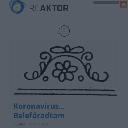
Koronavírus...
Belefáradtam
BY:
PB01
2020. OKT 18.