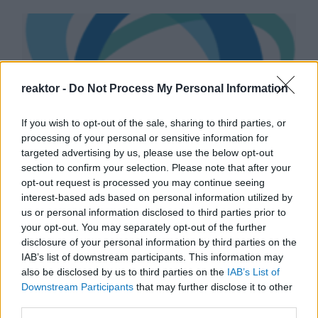
reaktor -
Do Not Process My Personal Information
If you wish to opt-out of the sale, sharing to third parties, or
processing of your personal or sensitive information for
targeted advertising by us, please use the below opt-out
section to confirm your selection. Please note that after your
Nemi identitás
opt-out request is processed you may continue seeing
bemondásra – a briteknél
interest-based ads based on personal information utilized by
us or personal information disclosed to third parties prior to
egyelőre nem!
your opt-out. You may separately opt-out of the further
disclosure of your personal information by third parties on the
BY:
TÓTH BÍRÓ ZSÓFIA
2020. OKT 13.
IAB’s list of downstream participants. This information may
Az unortodoxan konzervatív angol Unherd portált
also be disclosed by us to third parties on the
IAB’s List of
böngészve vettem észre az olvasói levelek között,
Downstream Participants
that may further disclose it to other
hogy brit ügyvédek és jogtudósok egy csoportja nyílt
third parties.
levelet tett közzé az Egyesült…