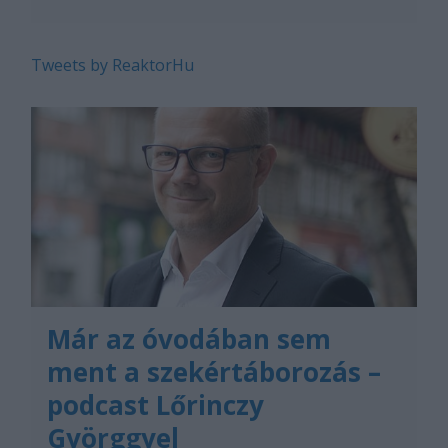
Tweets by ReaktorHu
Már az óvodában sem
ment a szekértáborozás –
podcast Lőrinczy
Györggyel