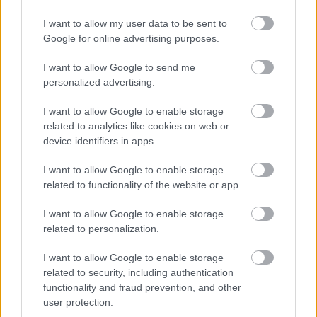
főváros lakossága
I want to allow my user data to be sent to
BY:
PB01
2020. OKT 12.
Google for online advertising purposes.
Jókora mozgás volt a budapesti lakáspiacon tavaly. A
főváros lakossága kis mértékben zsugorodott,
I want to allow Google to send me
hiszen összességében közel 6 ezer emberrel több
personalized advertising.
ment el, mint amennyi érkezett. Majdnem 40 ezren
költöztek ki az agglomerációba, és több mint 61
I want to allow Google to enable storage
ezer ember költözött másik kerületbe a fővároson
related to analytics like cookies on web or
belül,…
device identifiers in apps.
Tetszik
0
I want to allow Google to enable storage
related to functionality of the website or app.
I want to allow Google to enable storage
related to personalization.
I want to allow Google to enable storage
related to security, including authentication
functionality and fraud prevention, and other
user protection.