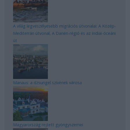
A világ legveszélyesebb migrációs útvonalai: A Közép-
Mediterrán útvonal, A Darién-régió és az Indiai-óceáni
út
Manaus: a dzsungel szívének városa
Magyarország rejtett gyöngyszemei