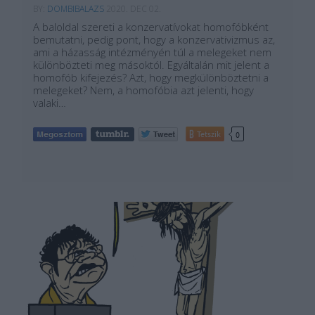
BY:
DOMBIBALAZS
2020. DEC 02.
A baloldal szereti a konzervatívokat homofóbként
bemutatni, pedig pont, hogy a konzervativizmus az,
ami a házasság intézményén túl a melegeket nem
különbözteti meg másoktól. Egyáltalán mit jelent a
homofób kifejezés? Azt, hogy megkülönböztetni a
melegeket? Nem, a homofóbia azt jelenti, hogy
valaki…
Tetszik
0