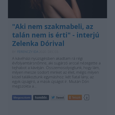
"Aki nem szakmabeli, az
talán nem is érti" - interjú
Zelenka Dórival
BY:
FERENCZY IDA
2020. DEC 03.
A kávéházi nyüzsgésben akadtam rá régi
évfolyamtársnőmre, aki sugárzó arccal nézegette a
tejhabot a kávéján. Összemosolyogtunk, hogy lám,
milyen mesze sodort minket az élet, mégis milyen
közel találkoztunk egymáshoz: két fiatal lány, az
egyik újságíró, a másik újságot ír. Miután Dóri
megszokta a…
Tetszik
0