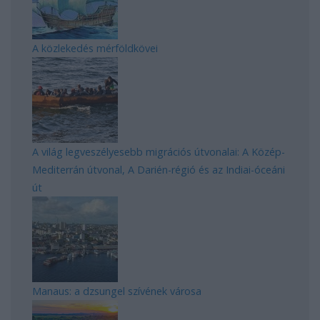
A közlekedés mérföldkövei
A világ legveszélyesebb migrációs útvonalai: A Közép-
Mediterrán útvonal, A Darién-régió és az Indiai-óceáni
út
Manaus: a dzsungel szívének városa