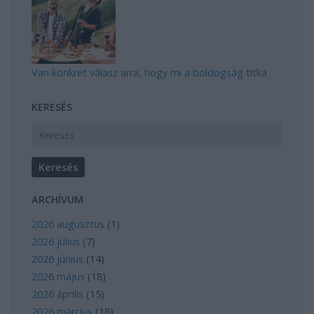
Van konkrét válasz arra, hogy mi a boldogság titka
KERESÉS
ARCHÍVUM
2026 augusztus
(
1
)
2026 július
(
7
)
2026 június
(
14
)
2026 május
(
18
)
2026 április
(
15
)
2026 március
(
18
)