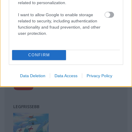
related to personalization.
kihívásai
Mik alakítják a gondolkodásod? Avagy a kognitív
I want to allow Google to enable storage
torzítások
related to security, including authentication
A világ legveszélyesebb migrációs útvonalai: A
functionality and fraud prevention, and other
user protection.
Közép-Mediterrán útvonal, A Darién-régió és az
Indiai-óceáni út
A közlekedés mérföldkövei
CONFIRM
FACEBOOK
Data Deletion
Data Access
Privacy Policy
LEGFRISSEBB