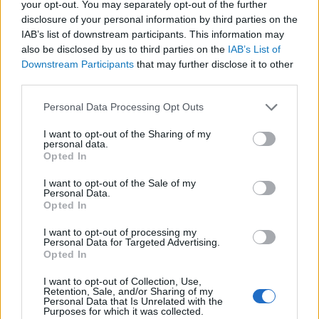
your opt-out. You may separately opt-out of the further
disclosure of your personal information by third parties on the
IAB’s list of downstream participants. This information may
also be disclosed by us to third parties on the
IAB’s List of
Downstream Participants
that may further disclose it to other
third parties.
Please note that this website/app uses one or more Google
Personal Data Processing Opt Outs
services and may gather and store information including but
not limited to your visit or usage behaviour. You may click to
I want to opt-out of the Sharing of my
personal data.
grant or deny consent to Google and its third-party tags to
Opted In
use your data for below specified purposes in below Google
Zárjuk be a plázákat! –
consent section.
I want to opt-out of the Sale of my
Personal Data.
Podcast Zacher Gáborral
Opted In
BY:
REAKTOR.HU
2020. NOV 30.
I want to opt-out of processing my
Personal Data for Targeted Advertising.
Felelőtlen állampolgároktól zsúfolt plázák, elmaradt
Opted In
mentális járványfelkészítés és nemzeti elhízás.
Beszélgetés Zacher Gáborral, aki nem érti, hogy ha
a magyar pálinka hungarikum, akkor a magyar
I want to opt-out of Collection, Use,
Retention, Sale, and/or Sharing of my
alkoholista miért nem az? Megnyitás Spotify-ban
Personal Data that Is Unrelated with the
Megnyitás Apple Podcasts-ben Megnyitás…
Purposes for which it was collected.