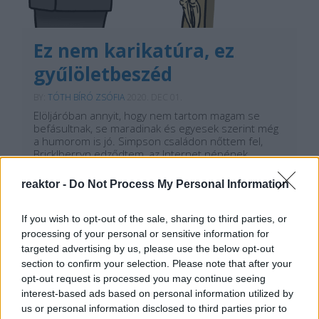
Ez nem karikatúra, ez
gyűlöletbeszéd
BY:
TÓTH BÍRÓ ZSÓFIA
2020. DEC 01.
Elöljáróban annyit, hogy nem tartom magam se
befásultnak, se maradinak és egyesek szerint még
a humorom is jó. Simpson családon nőttem fel,
Bricklberryn edződtem, az Internet népének
mémjei a táplálékom. Képes vagyok jókat nevetni
azon, ami vicces, nevetséges, vagy képmutató.
reaktor -
Do Not Process My Personal Information
Mellesleg hívő…
If you wish to opt-out of the sale, sharing to third parties, or
Tetszik
0
processing of your personal or sensitive information for
targeted advertising by us, please use the below opt-out
section to confirm your selection. Please note that after your
opt-out request is processed you may continue seeing
interest-based ads based on personal information utilized by
us or personal information disclosed to third parties prior to