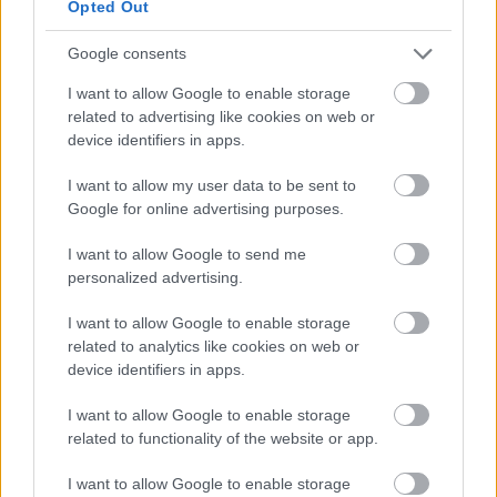
Opted Out
Tetszik
0
Google consents
I want to allow Google to enable storage
related to advertising like cookies on web or
device identifiers in apps.
I want to allow my user data to be sent to
Google for online advertising purposes.
I want to allow Google to send me
personalized advertising.
I want to allow Google to enable storage
REAKTOR
related to analytics like cookies on web or
device identifiers in apps.
LEGNÉPSZERŰBB
I want to allow Google to enable storage
Manaus: a dzsungel szívének városa
related to functionality of the website or app.
Magyarország rejtett gyöngyszemei
I want to allow Google to enable storage
Az egygyermekes politika és Kína gazdasági