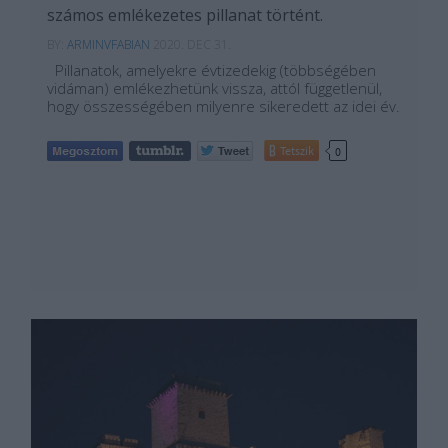
számos emlékezetes pillanat történt.
BY:
ARMINVFABIAN
2020. DEC 31.
Pillanatok, amelyekre évtizedekig (többségében
vidáman) emlékezhetünk vissza, attól függetlenül,
hogy összességében milyenre sikeredett az idei év.
Tetszik
0