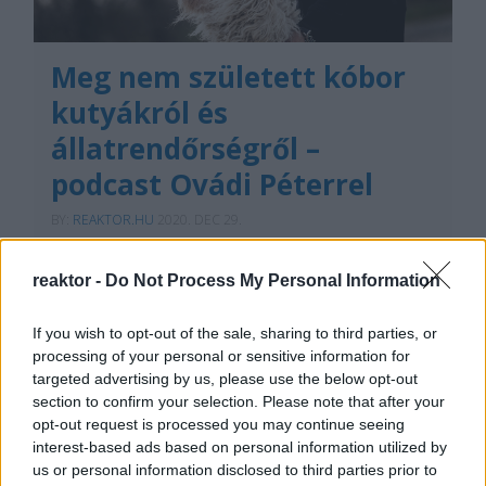
Meg nem született kóbor
kutyákról és
állatrendőrségről –
podcast Ovádi Péterrel
BY:
REAKTOR.HU
2020. DEC 29.
Idén jó hírt kaptak az állatok és az állatvédők: a
tűzijátékok árusítása és használata is tilos lesz
reaktor -
Do Not Process My Personal Information
szilveszterkor. De a jövőben vajon szigorúbb
büntetést kapnak-e az állatkínzók? Lesz-e
állatrendőrség? Miért gondolja, hogy a legjobb kóbor
If you wish to opt-out of the sale, sharing to third parties, or
állat az, ami meg sem születik? Mi lesz a hazai
processing of your personal or sensitive information for
cirkuszi…
targeted advertising by us, please use the below opt-out
section to confirm your selection. Please note that after your
Tetszik
0
opt-out request is processed you may continue seeing
interest-based ads based on personal information utilized by
us or personal information disclosed to third parties prior to