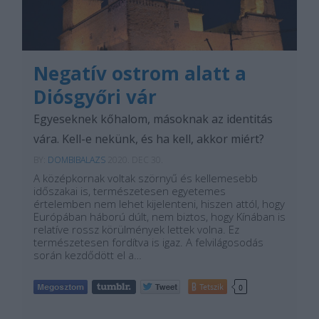
Negatív ostrom alatt a
Diósgyőri vár
Egyeseknek kőhalom, másoknak az identitás
vára. Kell-e nekünk, és ha kell, akkor miért?
BY:
DOMBIBALAZS
2020. DEC 30.
A középkornak voltak szörnyű és kellemesebb
időszakai is, természetesen egyetemes
értelemben nem lehet kijelenteni, hiszen attól, hogy
Európában háború dúlt, nem biztos, hogy Kínában is
relatíve rossz körülmények lettek volna. Ez
természetesen fordítva is igaz. A felvilágosodás
során kezdődött el a…
Tetszik
0