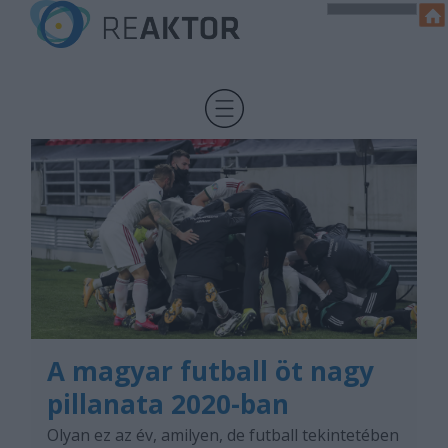
A magyar futball öt nagy
pillanata 2020-ban
Olyan ez az év, amilyen, de futball tekintetében