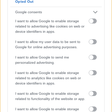
Opted Out
Tetszik
0
Google consents
I want to allow Google to enable storage
related to advertising like cookies on web or
device identifiers in apps.
I want to allow my user data to be sent to
Google for online advertising purposes.
I want to allow Google to send me
personalized advertising.
I want to allow Google to enable storage
REAKTOR
related to analytics like cookies on web or
device identifiers in apps.
LEGNÉPSZERŰBB
I want to allow Google to enable storage
Manaus: a dzsungel szívének városa
related to functionality of the website or app.
Magyarország rejtett gyöngyszemei
I want to allow Google to enable storage
Az egygyermekes politika és Kína gazdasági