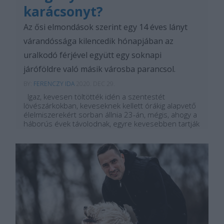
karácsonyt?
Az ősi elmondások szerint egy 14 éves lányt
várandóssága kilencedik hónapjában az
uralkodó férjével együtt egy soknapi
járóföldre való másik városba parancsol.
BY:
FERENCZY IDA
2020. DEC 29.
Igaz, kevesen töltötték idén a szentestét
lövészárkokban, keveseknek kellett órákig alapvető
élelmiszerekért sorban állnia 23-án, mégis, ahogy a
háborús évek távolodnak, egyre kevesebben tartják
meg ezeket az emlékeket viszonyítási alapként a...