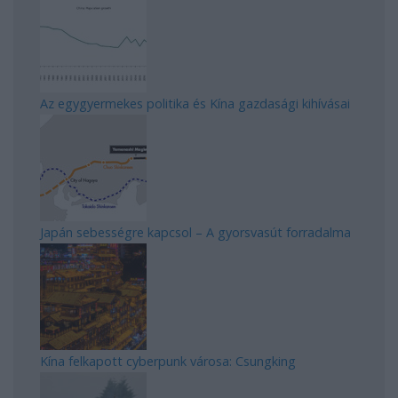
Az egygyermekes politika és Kína gazdasági kihívásai
Japán sebességre kapcsol – A gyorsvasút forradalma
Kína felkapott cyberpunk városa: Csungking