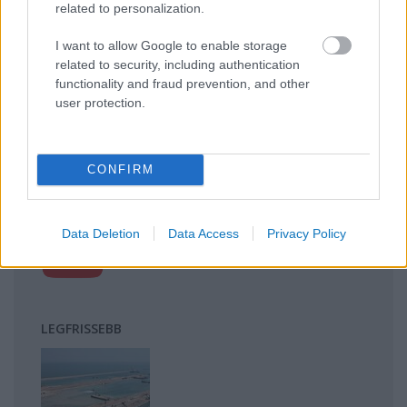
related to personalization.
kihívásai
Mik alakítják a gondolkodásod? Avagy a kognitív
I want to allow Google to enable storage
torzítások
related to security, including authentication
A világ legveszélyesebb migrációs útvonalai: A
functionality and fraud prevention, and other
user protection.
Közép-Mediterrán útvonal, A Darién-régió és az
Indiai-óceáni út
A közlekedés mérföldkövei
CONFIRM
FACEBOOK
Data Deletion
Data Access
Privacy Policy
LEGFRISSEBB