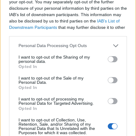
your opt-out. You may separately opt-out of the further
disclosure of your personal information by third parties on the
IAB’s list of downstream participants. This information may
also be disclosed by us to third parties on the
IAB’s List of
Downstream Participants
that may further disclose it to other
third parties.
Please note that this website/app uses one or more Google
Personal Data Processing Opt Outs
services and may gather and store information including but
not limited to your visit or usage behaviour. You may click to
I want to opt-out of the Sharing of my
personal data.
grant or deny consent to Google and its third-party tags to
Opted In
use your data for below specified purposes in below Google
Magyar szálláshelyek
consent section.
I want to opt-out of the Sale of my
Personal Data.
helyzete a koronavírus
Opted In
idején
I want to opt-out of processing my
Personal Data for Targeted Advertising.
BY:
BLANKA10
2020. DEC 28.
Opted In
A szálláshelyek bezárása miatt, illetve a turisták
elmaradása miatt a szállodák bevétele márciusban
I want to opt-out of Collection, Use,
Retention, Sale, and/or Sharing of my
61%-kal, majd áprilisban 98%-kal múlta alul az előző
Personal Data that Is Unrelated with the
év azonos hónapjainak bevételét.
Purposes for which it was collected.