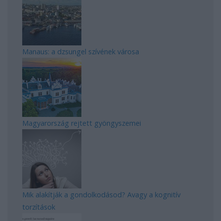
Manaus: a dzsungel szívének városa
Magyarország rejtett gyöngyszemei
Mik alakítják a gondolkodásod? Avagy a kognitív
torzítások