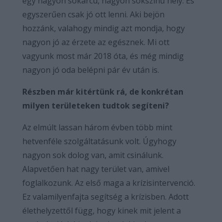
egy nagyon sokarcú, nagyon sokszínű hely. És
egyszerűen csak jó ott lenni. Aki bejön
hozzánk, valahogy mindig azt mondja, hogy
nagyon jó az érzete az egésznek. Mi ott
vagyunk most már 2018 óta, és még mindig
nagyon jó oda belépni pár év után is.
Részben már kitértünk rá, de konkrétan
milyen területeken tudtok segíteni?
Az elmúlt lassan három évben több mint
hetvenféle szolgáltatásunk volt. Úgyhogy
nagyon sok dolog van, amit csinálunk.
Alapvetően hat nagy terület van, amivel
foglalkozunk. Az első maga a krízisintervenció.
Ez valamilyenfajta segítség a krízisben. Adott
élethelyzettől függ, hogy kinek mit jelent a