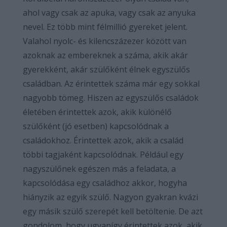
ahol vagy csak az apuka, vagy csak az anyuka
nevel. Ez több mint félmillió gyereket jelent.
Valahol nyolc- és kilencszázezer között van
azoknak az embereknek a száma, akik akár
gyerekként, akár szülőként élnek egyszülős
családban. Az érintettek száma már egy sokkal
nagyobb tömeg. Hiszen az egyszülős családok
életében érintettek azok, akik különélő
szülőként (jó esetben) kapcsolódnak a
családokhoz. Érintettek azok, akik a család
többi tagjaként kapcsolódnak. Például egy
nagyszülőnek egészen más a feladata, a
kapcsolódása egy családhoz akkor, hogyha
hiányzik az egyik szülő. Nagyon gyakran kvázi
egy másik szülő szerepét kell betöltenie. De azt
gondolom, hogy ugyanígy érintettek azok, akik