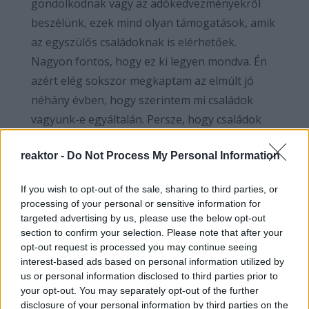
gondolkodnak vagy az adókedvezményekről
beszélünk, ezek mind olyan támogatások, amik
az egyszülős családoknak is elérhetőek.
Nagyon fontos, hogy ez ki legyen mondva. Én
azért elég sokszor megkaptam az elmúlt jó
néhány évben, hogy szerintem mi családok
vagyunk-e egyáltalán. Persze, hogy családok
vagyunk, mi mások lennénk?
reaktor -
Do Not Process My Personal Information
Ki kérdezi meg?
If you wish to opt-out of the sale, sharing to third parties, or
Sok mindenki megkérdezte már, hogy
processing of your personal or sensitive information for
egyébként mi családnak tartjuk-e magunkat
targeted advertising by us, please use the below opt-out
section to confirm your selection. Please note that after your
vagy mi csak egy háztartás vagyunk.
opt-out request is processed you may continue seeing
Természetesen mi nem csak egy háztartás
interest-based ads based on personal information utilized by
vagyunk, hiszen ahol szülők gyereket nevelnek,
us or personal information disclosed to third parties prior to
your opt-out. You may separately opt-out of the further
az egy család. Nagyon fontos, hogy ki legyen
disclosure of your personal information by third parties on the