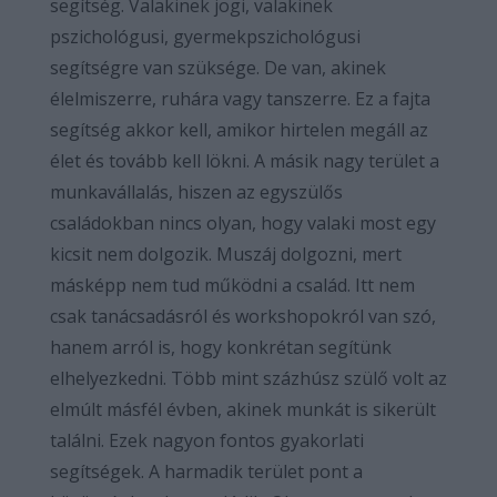
segítség. Valakinek jogi, valakinek
pszichológusi, gyermekpszichológusi
segítségre van szüksége. De van, akinek
élelmiszerre, ruhára vagy tanszerre. Ez a fajta
segítség akkor kell, amikor hirtelen megáll az
élet és tovább kell lökni. A másik nagy terület a
munkavállalás, hiszen az egyszülős
családokban nincs olyan, hogy valaki most egy
kicsit nem dolgozik. Muszáj dolgozni, mert
másképp nem tud működni a család. Itt nem
csak tanácsadásról és workshopokról van szó,
hanem arról is, hogy konkrétan segítünk
elhelyezkedni. Több mint százhúsz szülő volt az
elmúlt másfél évben, akinek munkát is sikerült
találni. Ezek nagyon fontos gyakorlati
segítségek. A harmadik terület pont a