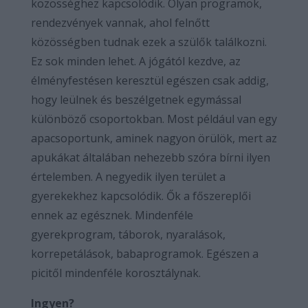
közösséghez kapcsolódik. Olyan programok,
rendezvények vannak, ahol felnőtt
közösségben tudnak ezek a szülők találkozni.
Ez sok minden lehet. A jógától kezdve, az
élményfestésen keresztül egészen csak addig,
hogy leülnek és beszélgetnek egymással
különböző csoportokban. Most például van egy
apacsoportunk, aminek nagyon örülök, mert az
apukákat általában nehezebb szóra bírni ilyen
értelemben. A negyedik ilyen terület a
gyerekekhez kapcsolódik. Ők a főszereplői
ennek az egésznek. Mindenféle
gyerekprogram, táborok, nyaralások,
korrepetálások, babaprogramok. Egészen a
picitől mindenféle korosztálynak.
Ingyen?