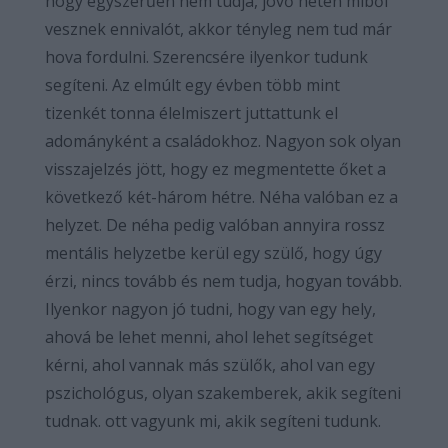
hogy egyszerűen nem tudja, jövő héten miből
vesznek ennivalót, akkor tényleg nem tud már
hova fordulni. Szerencsére ilyenkor tudunk
segíteni. Az elmúlt egy évben több mint
tizenkét tonna élelmiszert juttattunk el
adományként a családokhoz. Nagyon sok olyan
visszajelzés jött, hogy ez megmentette őket a
következő két-három hétre. Néha valóban ez a
helyzet. De néha pedig valóban annyira rossz
mentális helyzetbe kerül egy szülő, hogy úgy
érzi, nincs tovább és nem tudja, hogyan tovább.
Ilyenkor nagyon jó tudni, hogy van egy hely,
ahová be lehet menni, ahol lehet segítséget
kérni, ahol vannak más szülők, ahol van egy
pszichológus, olyan szakemberek, akik segíteni
tudnak. ott vagyunk mi, akik segíteni tudunk.