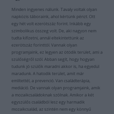
Minden ingyenes nálunk. Tavaly voltak olyan
napközis táboraink, ahol kértünk pénzt. Ott
egy hét volt ezerötszáz forint. Inkább egy
szimbolikus összeg volt. De, aki nagyon nem
tudta kifizetni, annál eltekintettünk az
ezerötszáz forinttól. Vannak olyan
programjaink, ez legyen az ötödik terület, ami a
szülőségről szól. Abban segít, hogy hogyan
tudunk jó szülők maradni akkor is, ha egyedül
maradunk. A hatodik terület, amit már
említettél, a prevenció. Van családterápia,
mediáció. De vannak olyan programjaink, amik
a mozaikcsaládoknak szólnak. Amikor a két
egyszülős családból lesz egy harmadik
mozaikcsalád, az szintén nem egy könnyű