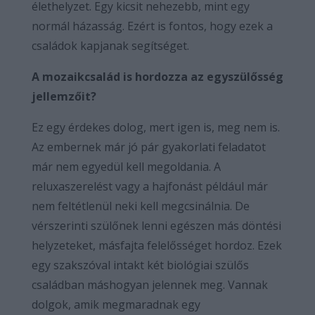
élethelyzet. Egy kicsit nehezebb, mint egy
normál házasság. Ezért is fontos, hogy ezek a
családok kapjanak segítséget.
A mozaikcsalád is hordozza az egyszülősség
jellemzőit?
Ez egy érdekes dolog, mert igen is, meg nem is.
Az embernek már jó pár gyakorlati feladatot
már nem egyedül kell megoldania. A
reluxaszerelést vagy a hajfonást például már
nem feltétlenül neki kell megcsinálnia. De
vérszerinti szülőnek lenni egészen más döntési
helyzeteket, másfajta felelősséget hordoz. Ezek
egy szakszóval intakt két biológiai szülős
családban máshogyan jelennek meg. Vannak
dolgok, amik megmaradnak egy