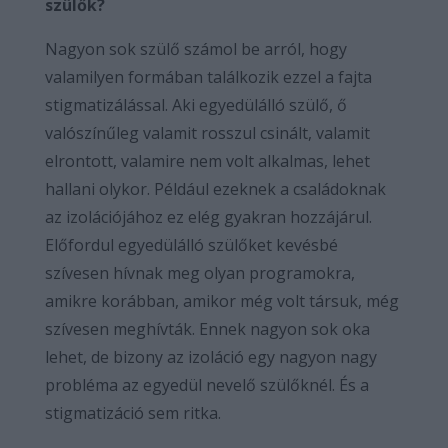
szülők?
Nagyon sok szülő számol be arról, hogy
valamilyen formában találkozik ezzel a fajta
stigmatizálással. Aki egyedülálló szülő, ő
valószínűleg valamit rosszul csinált, valamit
elrontott, valamire nem volt alkalmas, lehet
hallani olykor. Például ezeknek a családoknak
az izolációjához ez elég gyakran hozzájárul.
Előfordul egyedülálló szülőket kevésbé
szívesen hívnak meg olyan programokra,
amikre korábban, amikor még volt társuk, még
szívesen meghívták. Ennek nagyon sok oka
lehet, de bizony az izoláció egy nagyon nagy
probléma az egyedül nevelő szülőknél. És a
stigmatizáció sem ritka.