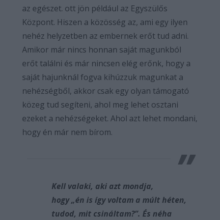
az egészet. ott jön például az Egyszülős
Központ. Hiszen a közösség az, ami egy ilyen
nehéz helyzetben az embernek erőt tud adni.
Amikor már nincs honnan saját magunkból
erőt találni és már nincsen elég erőnk, hogy a
saját hajunknál fogva kihúzzuk magunkat a
nehézségből, akkor csak egy olyan támogató
közeg tud segíteni, ahol meg lehet osztani
ezeket a nehézségeket. Ahol azt lehet mondani,
hogy én már nem bírom.
Kell valaki, aki azt mondja,
hogy „én is így voltam a múlt héten,
tudod, mit csináltam?”. És néha