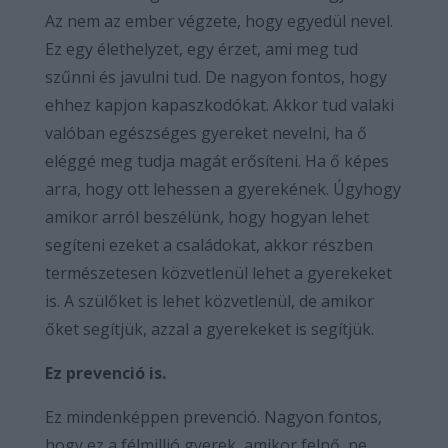
Az nem az ember végzete, hogy egyedül nevel.
Ez egy élethelyzet, egy érzet, ami meg tud
szűnni és javulni tud. De nagyon fontos, hogy
ehhez kapjon kapaszkodókat. Akkor tud valaki
valóban egészséges gyereket nevelni, ha ő
eléggé meg tudja magát erősíteni. Ha ő képes
arra, hogy ott lehessen a gyerekének. Úgyhogy
amikor arról beszélünk, hogy hogyan lehet
segíteni ezeket a családokat, akkor részben
természetesen közvetlenül lehet a gyerekeket
is. A szülőket is lehet közvetlenül, de amikor
őket segítjük, azzal a gyerekeket is segítjük.
Ez prevenció is.
Ez mindenképpen prevenció. Nagyon fontos,
hogy ez a félmillió gyerek, amikor felnő, ne