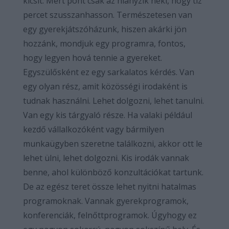
kicsit. Mert pont csak az hiányzik neki, hogy tíz
percet szusszanhasson. Természetesen van
egy gyerekjátszóházunk, hiszen akárki jön
hozzánk, mondjuk egy programra, fontos,
hogy legyen hová tennie a gyereket.
Egyszülősként ez egy sarkalatos kérdés. Van
egy olyan rész, amit közösségi irodaként is
tudnak használni. Lehet dolgozni, lehet tanulni.
Van egy kis tárgyaló része. Ha valaki például
kezdő vállalkozóként vagy bármilyen
munkaügyben szeretne találkozni, akkor ott le
lehet ülni, lehet dolgozni. Kis irodák vannak
benne, ahol különböző konzultációkat tartunk.
De az egész teret össze lehet nyitni hatalmas
programoknak. Vannak gyerekprogramok,
konferenciák, felnőttprogramok. Úgyhogy ez