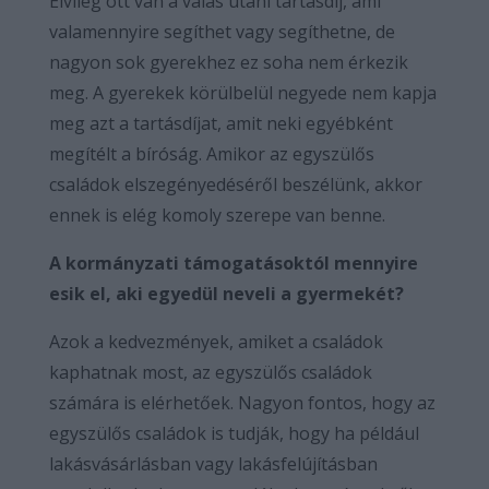
Elvileg ott van a válás utáni tartásdíj, ami
valamennyire segíthet vagy segíthetne, de
nagyon sok gyerekhez ez soha nem érkezik
meg. A gyerekek körülbelül negyede nem kapja
meg azt a tartásdíjat, amit neki egyébként
megítélt a bíróság. Amikor az egyszülős
családok elszegényedéséről beszélünk, akkor
ennek is elég komoly szerepe van benne.
A kormányzati támogatásoktól mennyire
esik el, aki egyedül neveli a gyermekét?
Azok a kedvezmények, amiket a családok
kaphatnak most, az egyszülős családok
számára is elérhetőek. Nagyon fontos, hogy az
egyszülős családok is tudják, hogy ha például
lakásvásárlásban vagy lakásfelújításban