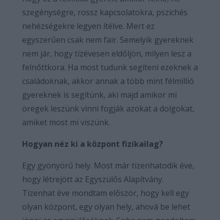
szegénységre, rossz kapcsolatokra, pszichés
nehézségekre legyen ítélve. Mert ez
egyszerűen csak nem fair. Semelyik gyereknek
nem jár, hogy tízévesen eldőljön, milyen lesz a
felnőttkora. Ha most tudunk segíteni ezeknek a
családoknak, akkor annak a több mint félmillió
gyereknek is segítünk, aki majd amikor mi
öregek leszünk vinni fogják azokat a dolgokat,
amiket most mi viszünk.
Hogyan néz ki a központ fizikailag?
Egy gyönyörű hely. Most már tizenhatodik éve,
hogy létrejött az Egyszülős Alapítvány.
Tizenhat éve mondtam először, hogy kell egy
olyan központ, egy olyan hely, ahová be lehet