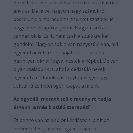
Közel kilencven százaléka ezeknek a szülőknek
anyuka. De mivel nagyon nagy számokról
beszélünk, a maradék tíz-tizenkét százalék is
negyvenezer apukát jelent. Nagyon sokan
vannak ők is. És itt nem csak a szülőkre kell
gondolni. Nagyon sok olyan nagyszülő van, aki
egyedül neveli az unokáját, ahol a szülők
bármilyen oknál fogva kiestek a képből. De van
olyan családunk is, ahol a dédszülő neveli
egyedül a dédunokáját. Úgyhogy egy nagyon
sokszínű és heterogén csapat a miénk.
Az egyedül maradt szülő mennyire tudja
átvenni a másik szülő szerepét?
Ez benne van az első öt kérdésben, amit az
ember feltesz, amikor egyedül marad.