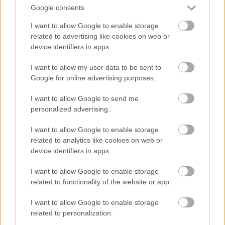
az életet. El lehet képzelni, hogy milyen az,
Google consents
amikor nem kettő, hanem egyetlen egy szülő
I want to allow Google to enable storage
csinálja ezt az egészet. Az egyszülős családban
related to advertising like cookies on web or
device identifiers in apps.
egyébként is két ember helyett dolgozik az az
egy szál szülő. Most nem kettő, hanem nem
I want to allow my user data to be sent to
tudom, hogy hány ember helyett kell
Google for online advertising purposes.
dolgozniuk. Hiszen a tanárnői, a tanítónői, az
I want to allow Google to send me
óvónői és sok más szerepet is játszani kell.
personalized advertising.
Nagyon fáradtak ezek a szülők. És nem csak
I want to allow Google to enable storage
fáradtak, hanem néha tényleg azt látom, hogy
related to analytics like cookies on web or
az energiáik végén vannak. Nem csak fizikailag,
device identifiers in apps.
hanem mentálisan is.
I want to allow Google to enable storage
related to functionality of the website or app.
Honnan kaphatnak segítséget?
I want to allow Google to enable storage
Ez mindig egy nagyon fontos kérdés. Azt
related to personalization.
gondolom, hogy attól a hálótól, ami egy ember