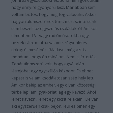
jönni az egyszülősöknek. Soha nem gondoltam,
hogy ennyire gyönyörű lesz. Már abban sem
voltam biztos, hogy meg fog valósulni. Akkor
nagyon álomszerűnek tűnt, mert szinte senki
sem beszélt az egyszülős családokról. Amikor
elmentem TV- vagy rádióműsorokba úgy
néztek rám, mintha valami szégyenletes
dologról mesélnék. Ráadásul még azt is
mondtam, hogy én csinálom. Nem is értették.
Tehát álomszerű volt, hogy egyáltalán
létrejöhet egy egyszülős központ. És ehhez
képest is valami csodálatosan szép hely lett.
Amikor belép az ember, egy olyan közösségi
térbe lép, ami gyakorlatilag egy kávézó. Ahol
lehet kávézni, lehet egy kicsit relaxálni. De van,
aki egyszerűen csak bejön, leül és pihen egy