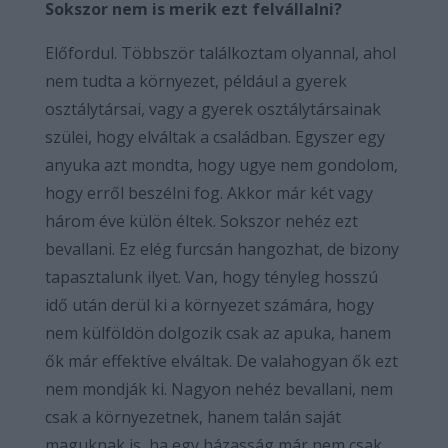
Sokszor nem is merik ezt felvállalni?
Előfordul. Többször találkoztam olyannal, ahol
nem tudta a környezet, például a gyerek
osztálytársai, vagy a gyerek osztálytársainak
szülei, hogy elváltak a családban. Egyszer egy
anyuka azt mondta, hogy ugye nem gondolom,
hogy erről beszélni fog. Akkor már két vagy
három éve külön éltek. Sokszor nehéz ezt
bevallani. Ez elég furcsán hangozhat, de bizony
tapasztalunk ilyet. Van, hogy tényleg hosszú
idő után derül ki a környezet számára, hogy
nem külföldön dolgozik csak az apuka, hanem
ők már effektíve elváltak. De valahogyan ők ezt
nem mondják ki. Nagyon nehéz bevallani, nem
csak a környezetnek, hanem talán saját
maguknak is, ha egy házasság már nem csak