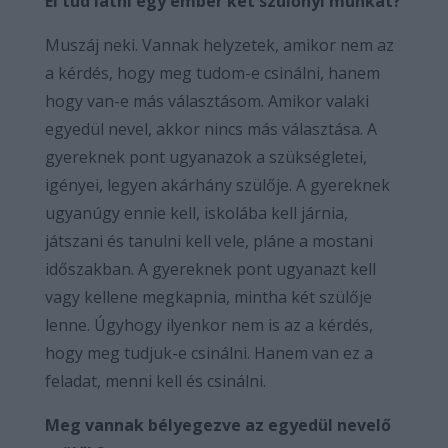
El tud látni egy ember két szülőnyi munkát?
Muszáj neki. Vannak helyzetek, amikor nem az
a kérdés, hogy meg tudom-e csinálni, hanem
hogy van-e más választásom. Amikor valaki
egyedül nevel, akkor nincs más választása. A
gyereknek pont ugyanazok a szükségletei,
igényei, legyen akárhány szülője. A gyereknek
ugyanúgy ennie kell, iskolába kell járnia,
játszani és tanulni kell vele, pláne a mostani
időszakban. A gyereknek pont ugyanazt kell
vagy kellene megkapnia, mintha két szülője
lenne. Úgyhogy ilyenkor nem is az a kérdés,
hogy meg tudjuk-e csinálni. Hanem van ez a
feladat, menni kell és csinálni.
Meg vannak bélyegezve az egyedül nevelő