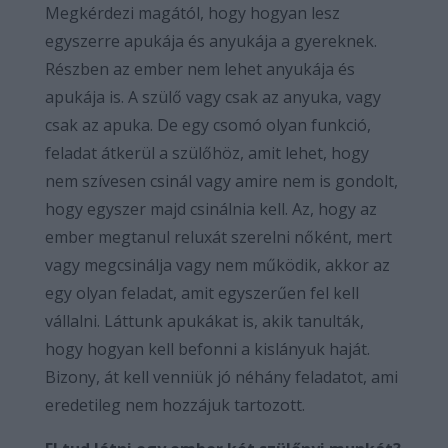
Megkérdezi magától, hogy hogyan lesz
egyszerre apukája és anyukája a gyereknek.
Részben az ember nem lehet anyukája és
apukája is. A szülő vagy csak az anyuka, vagy
csak az apuka. De egy csomó olyan funkció,
feladat átkerül a szülőhöz, amit lehet, hogy
nem szívesen csinál vagy amire nem is gondolt,
hogy egyszer majd csinálnia kell. Az, hogy az
ember megtanul reluxát szerelni nőként, mert
vagy megcsinálja vagy nem működik, akkor az
egy olyan feladat, amit egyszerűen fel kell
vállalni. Láttunk apukákat is, akik tanulták,
hogy hogyan kell befonni a kislányuk haját.
Bizony, át kell venniük jó néhány feladatot, ami
eredetileg nem hozzájuk tartozott.