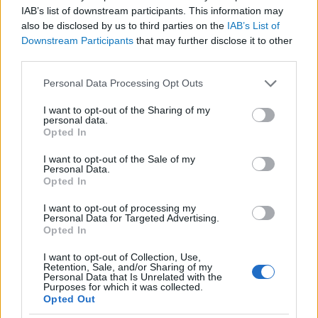
mondva, mint ahogyan ki is van mondva, hogy
IAB’s list of downstream participants. This information may
amikor családtámogatásokról beszélünk, akkor
also be disclosed by us to third parties on the
IAB’s List of
Downstream Participants
that may further disclose it to other
az egyszülős családok is benne vannak ebben a
third parties.
körben. Ennek a deklarálása is egy nagyon
Please note that this website/app uses one or more Google
Personal Data Processing Opt Outs
fontos dolog.
services and may gather and store information including but
not limited to your visit or usage behaviour. You may click to
I want to opt-out of the Sharing of my
Hogyan érintette a járványhelyzet a
personal data.
grant or deny consent to Google and its third-party tags to
Opted In
családokat?
use your data for below specified purposes in below Google
consent section.
I want to opt-out of the Sale of my
Nagyon rosszul. Amikor azt látjuk, hogy a két
Personal Data.
Opted In
szülővel élő családok is egyre fáradtabbak,
egyre nehezebben tudják vinni a terheket. A
I want to opt-out of processing my
Personal Data for Targeted Advertising.
bezártság pszichés terhét, a gyakorlati terhét
Opted In
annak, hogy a gyerekkel tanulni kell. Napi
I want to opt-out of Collection, Use,
huszonnégy órában otthon vannak a gyerekek,
Retention, Sale, and/or Sharing of my
Personal Data that Is Unrelated with the
foglalkozni, játszani kell velük, készülni kell az
Purposes for which it was collected.
Opted Out
óráikra. Emellett persze dolgozni kell, kell vinni