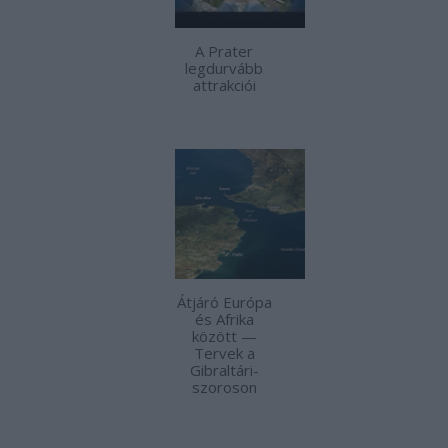
A Prater
legdurvább
attrakciói
Átjáró Európa
és Afrika
között —
Tervek a
Gibraltári-
szoroson