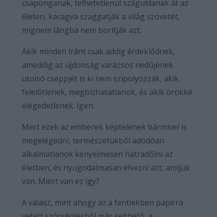
csaponganak, telhetetlenül száguldanak át az
életen, kacagva szaggatják a világ szövetét,
mígnem lángba nem borítják azt.
Akik minden iránt csak addig érdeklődnek,
ameddig az újdonság varázsos nedűjének
utolsó cseppjét is ki nem szipolyozzák, akik
felelőtlenek, megbízhatatlanok, és akik örökké
elégedetlenek. Igen.
Mert ezek az emberek képtelenek bármivel is
megelégedni, természetükből adódóan
alkalmatlanok kényelmesen hátradőlni az
életben, és nyugodalmasan élvezni azt, amijük
van. Miért van ez így?
A válasz, mint ahogy az a fentiekben papírra
vetett szócséplésből már sejthető, a