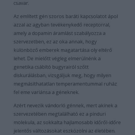
csavar.
Az említett gén szoros baráti kapcsolatot ápol
azzal az agyban tevékenykedő receptorral,
amely a dopamin áramlást szabályozza a
szervezetben, ez az oka annak, hogy
különböző emberek magatartása oly eltérő
lehet. De mielőtt végleg elmerülnénk a
genetika csábító bugyrairól szőtt
diskurálásban, vizsgáljuk meg, hogy milyen
megmásíthatatlan temperamentummal ruház
fel eme variánsa a géneknek.
Azért nevezik vándorló génnek, mert akinek a
szervezetében megtalálható ez a pinduri
molekula, az sokkalta hajlamosabb időről-időre
jelentős változásokat eszközölni az életében.