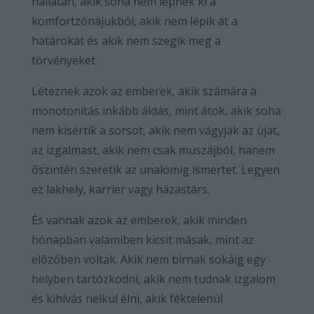
hallatán, akik soha nem lépnek ki a
komfortzónájukból, akik nem lépik át a
határokat és akik nem szegik meg a
törvényeket.
Léteznek azok az emberek, akik számára a
monotonitás inkább áldás, mint átok, akik soha
nem kísértik a sorsot, akik nem vágyják az újat,
az izgalmast, akik nem csak muszájból, hanem
őszintén szeretik az unalomig ismertet. Legyen
ez lakhely, karrier vagy házastárs.
És vannak azok az emberek, akik minden
hónapban valamiben kicsit másak, mint az
előzőben voltak. Akik nem bírnak sokáig egy
helyben tartózkodni, akik nem tudnak izgalom
és kihívás nélkül élni, akik féktelenül