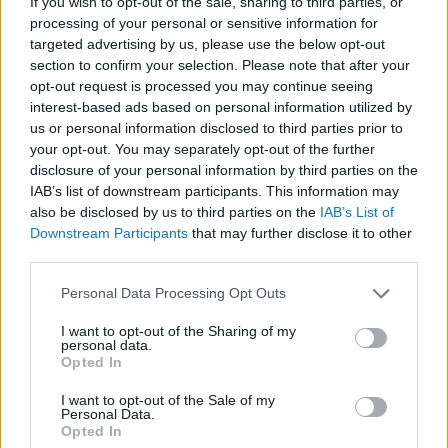
véletlenül) egyaránt megtalálható vegyület,
If you wish to opt-out of the sale, sharing to third parties, or
processing of your personal or sensitive information for
amely az elménk jutalmazási és
targeted advertising by us, please use the below opt-out
örömközpontjának kielégítő funkcionálásáért
section to confirm your selection. Please note that after your
felelős. Amikor bármely olyan tevékenységet
opt-out request is processed you may continue seeing
interest-based ads based on personal information utilized by
végzünk, amely örömmel tölt el, akkor az
us or personal information disclosed to third parties prior to
agyunkban dopamin szabadul fel, aminek
your opt-out. You may separately opt-out of the further
következtében az adott aktivitást az öröm
disclosure of your personal information by third parties on the
IAB’s list of downstream participants. This information may
érzésével társítjuk.
also be disclosed by us to third parties on the
IAB’s List of
Downstream Participants
that may further disclose it to other
third parties.
Please note that this website/app uses one or more Google
Personal Data Processing Opt Outs
A legtöbb embernek
services and may gather and store information including but
not limited to your visit or usage behaviour. You may click to
I want to opt-out of the Sharing of my
érzékenyen rezonál az elméje a
personal data.
grant or deny consent to Google and its third-party tags to
dopamint adagoló receptorral, ám
Opted In
use your data for below specified purposes in below Google
a témában végzett kutatások
consent section.
I want to opt-out of the Sale of my
Personal Data.
szerint a DRD4-7R génvariáns
Opted In