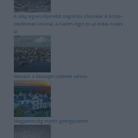
A világ legveszélyesebb migrációs útvonalai: A Közép-
Mediterrán útvonal, A Darién-régió és az Indiai-óceáni
út
Manaus: a dzsungel szívének városa
Magyarország rejtett gyöngyszemei