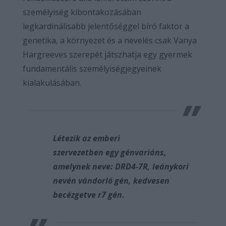
személyiség kibontakozásában
legkardinálisabb jelentőséggel bíró faktor a
genetika, a környezet és a nevelés csak Vanya
Hargreeves szerepét játszhatja egy gyermek
fundamentális személyiségjegyeinek
kialakulásában.
Létezik az emberi
szervezetben egy génvariáns,
amelynek neve: DRD4-7R, leánykori
nevén vándorló gén, kedvesen
becézgetve r7 gén.