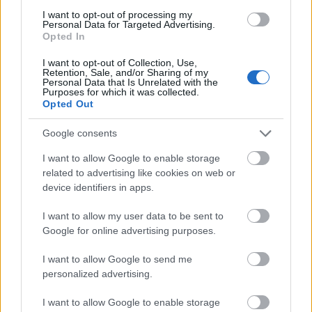
birtokosai szignifikáns mértékben
I want to opt-out of processing my
érzéketlenebbek,
Personal Data for Targeted Advertising.
Opted In
I want to opt-out of Collection, Use,
Retention, Sale, and/or Sharing of my
Personal Data that Is Unrelated with the
Purposes for which it was collected.
emiatt grandiózusabb és izgalmasabb
Opted Out
tapasztalásokat kell átélniük ahhoz, hogy az ő
agyukban is felszabadulhasson a vegyület.
Google consents
I want to allow Google to enable storage
Emiatt szükséges a szüntelen stimuláció, a
related to advertising like cookies on web or
fokozott ingerlés: ezért kockáztatnak többet,
device identifiers in apps.
ezért szegnek gyakrabban szabályt, ás ezért
I want to allow my user data to be sent to
vágynak szüntelen az újra.
Google for online advertising purposes.
Bár egyes elméletek szerint ez a gén tehető
I want to allow Google to send me
felelőssé azért is, ha valamely egyén szeret
personalized advertising.
vagy épp nem szeret utazni, de ez erőst csak
I want to allow Google to enable storage