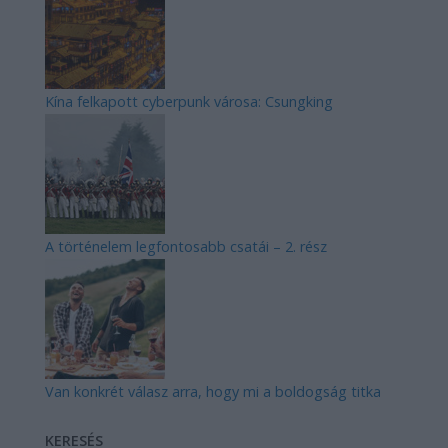
Kína felkapott cyberpunk városa: Csungking
A történelem legfontosabb csatái – 2. rész
Van konkrét válasz arra, hogy mi a boldogság titka
KERESÉS