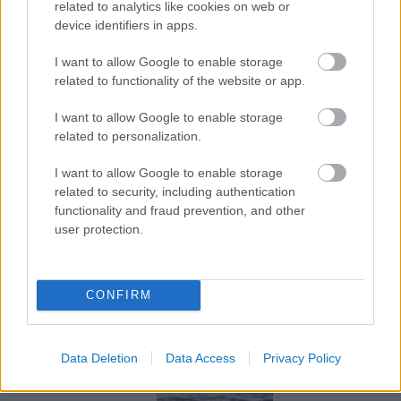
egy
hipotézisnek
tűnik. Az emberi genom
related to analytics like cookies on web or
körübelül húszezer gént tartalmaz, ennek
device identifiers in apps.
fényében igencsak abszurdnak tűnik a
I want to allow Google to enable storage
feltételezés, hogy egyetlen ilyen gén határozza
related to functionality of the website or app.
meg az adott individuum utazási kedvét.
I want to allow Google to enable storage
related to personalization.
Arról nem is beszélve, hogy ez a magatartás
inkább a kockáztatásról és a sors konstans
I want to allow Google to enable storage
megkísértéséről szól, inkább a destrukcióról,
related to security, including authentication
functionality and fraud prevention, and other
mint egy minden pontjában megtervezett,
user protection.
sokadik utazásról.
Tetszik
0
CONFIRM
AJÁNLOTT BEJEGYZÉSEK:
Data Deletion
Data Access
Privacy Policy