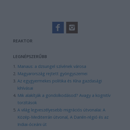
REAKTOR
LEGNÉPSZERŰBB
Manaus: a dzsungel szívének városa
Magyarország rejtett gyöngyszemei
Az egygyermekes politika és Kína gazdasági
kihívásai
Mik alakítják a gondolkodásod? Avagy a kognitív
torzítások
A világ legveszélyesebb migrációs útvonalai: A
Közép-Mediterrán útvonal, A Darién-régió és az
Indiai-óceáni út