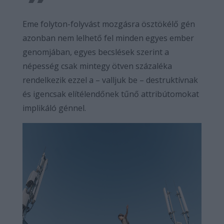
Eme folyton-folyvást mozgásra ösztökélő gén
azonban nem lelhető fel minden egyes ember
genomjában, egyes becslések szerint a
népesség csak mintegy ötven százaléka
rendelkezik ezzel a – valljuk be – destruktívnak
és igencsak elítélendőnek tűnő attribútomokat
implikáló génnel.