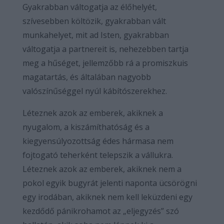
Gyakrabban váltogatja az élőhelyét,
szívesebben költözik, gyakrabban vált
munkahelyet, mit ad Isten, gyakrabban
váltogatja a partnereit is, nehezebben tartja
meg a hűséget, jellemzőbb rá a promiszkuis
magatartás, és általában nagyobb
valószínűséggel nyúl kábítószerekhez.
Léteznek azok az emberek, akiknek a
nyugalom, a kiszámíthatóság és a
kiegyensúlyozottság édes hármasa nem
fojtogató teherként telepszik a vállukra.
Léteznek azok az emberek, akiknek nem a
pokol egyik bugyrát jelenti naponta ücsörögni
egy irodában, akiknek nem kell leküzdeni egy
kezdődő pánikrohamot az „eljegyzés” szó