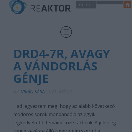
DRD4-7R, AVAGY
A VÁNDORLÁS
GÉNJE
BY:
VIRÁG SÁRA
2021. MÁJ 21.
Had jegyezzem meg, hogy az alább következő
modoros sorok mondandója az egyik
legkedveltebb témáim közé tartozik. A jelenleg
rendelkezésre álló ismereteim szerint a