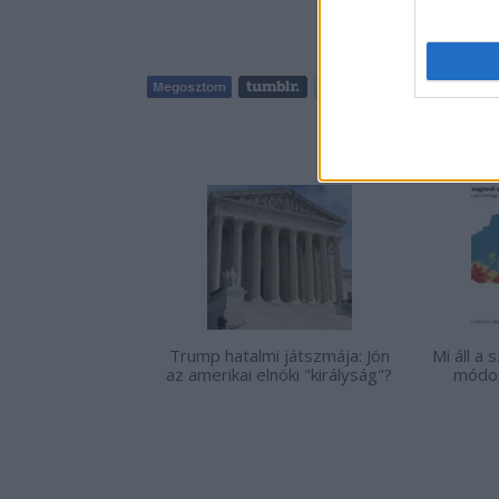
Tetszik
0
AJÁNLO
Trump hatalmi játszmája: Jön
Mi áll a
az amerikai elnöki "királyság"?
módos