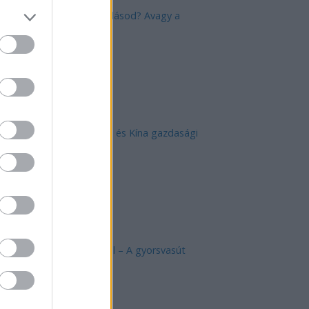
Mik alakítják a gondolkodásod? Avagy a
kognitív torzítások
Az egygyermekes politika és Kína gazdasági
kihívásai
Japán sebességre kapcsol – A gyorsvasút
forradalma