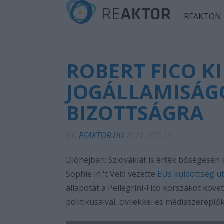
REAKTON
ROBERT FICO K
JOGÁLLAMISÁG
BIZOTTSÁGRA
BY:
REAKTOR.HU
2021. SZE 23.
Dióhéjban: Szlovákiát is érték bőségesen b
Sophie in 't Veld vezette
EUs küldöttség u
állapotát a Pellegrini-Fico korszakot köve
politikusaival, civilekkel és médiaszereplő