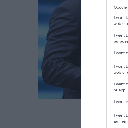
Google 
I want t
web or d
I want t
purpose
I want 
I want t
web or d
I want t
or app.
I want t
I want t
authenti