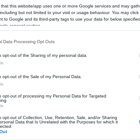
 that this website/app uses one or more Google services and may gath
alóban nem történt meg a miniszterelnökségem alatt,
including but not limited to your visit or usage behaviour. You may click 
 to Google and its third-party tags to use your data for below specifi
ogle consent section.
te, csak nem a lényeg. Nevetséges, mivel fenyegetőznek
atkoznak és problémákat keresnek. Azt ajánlom neki,
l Data Processing Opt Outs
thon keresse a problémákat, ne itt mérgezze a levegőt!
o opt-out of the Sharing of my personal data.
In
o opt-out of the Sale of my Personal Data.
In
to opt-out of processing my Personal Data for Targeted
ing.
In
o opt-out of Collection, Use, Retention, Sale, and/or Sharing
ersonal Data that Is Unrelated with the Purposes for which it
lected.
Out