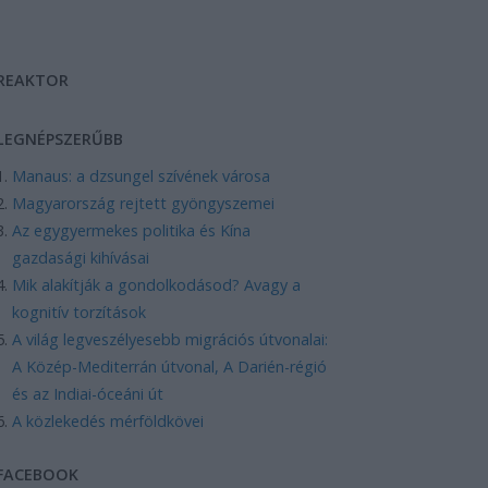
REAKTOR
LEGNÉPSZERŰBB
Manaus: a dzsungel szívének városa
Magyarország rejtett gyöngyszemei
Az egygyermekes politika és Kína
gazdasági kihívásai
Mik alakítják a gondolkodásod? Avagy a
kognitív torzítások
A világ legveszélyesebb migrációs útvonalai:
A Közép-Mediterrán útvonal, A Darién-régió
és az Indiai-óceáni út
A közlekedés mérföldkövei
FACEBOOK