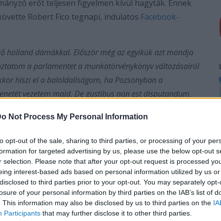
ormányzó erőt teljesen figyelmen kívül hagyták. Ennek
 követte Robert Fico tegnapi, indulatos
Facebook-
ző holland dámákkal. Először még az egyikük azt mondja
oztatom a parlamentet a munkatörvénykönyv változásairól
kkor hiszi el a baloldaliságom, ha Pozsonyban a
enetét vezetem majd. De gustibus non est disputandum.
anszszexuálisok ügyében nálunk a szakértő primus inter
o Not Process My Personal Information
k, tíz feleség - a szerk.).
to opt-out of the sale, sharing to third parties, or processing of your per
t kedvesen és illedelmesen fogadtam a Kuciak-gyilkosság
formation for targeted advertising by us, please use the below opt-out s
után kijelentette, fel kell hagynom a politikával. Mintha
r selection. Please note that after your opt-out request is processed y
felkeresné Hollandiát és a miniszterelnök lemondását
eing interest-based ads based on personal information utilized by us or
disclosed to third parties prior to your opt-out. You may separately opt-
 MIRŐL BESZÉLNEK (caps lock included - a szerk.).
losure of your personal information by third parties on the IAB’s list of
. This information may also be disclosed by us to third parties on the
IA
z országról okoskodik, bár nem is sejti, mi történik.
Participants
that may further disclose it to other third parties.
lált büntetőeljárások alapján zárnak be embereket, mások