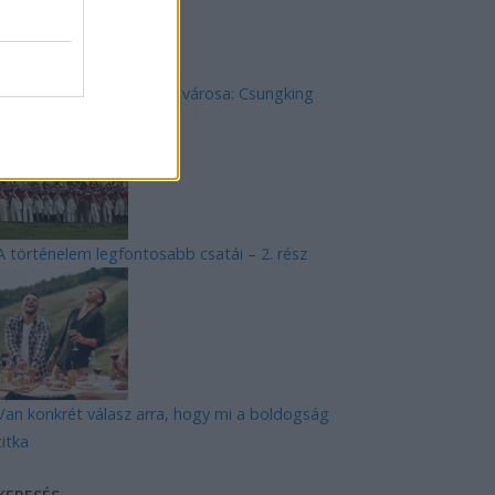
Kína felkapott cyberpunk városa: Csungking
A történelem legfontosabb csatái – 2. rész
Van konkrét válasz arra, hogy mi a boldogság
titka