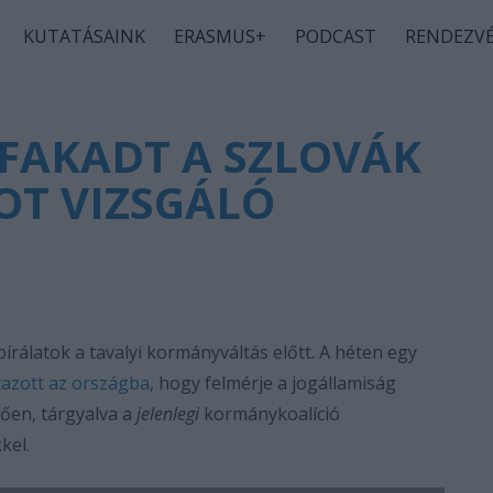
KUTATÁSAINK
ERASMUS+
PODCAST
RENDEZV
IFAKADT A SZLOVÁK
OT VIZSGÁLÓ
írálatok a tavalyi kormányváltás előtt. A héten egy
tazott az országba
, hogy felmérje a jogállamiság
tően, tárgyalva a
jelenlegi
kormánykoalíció
kkel.