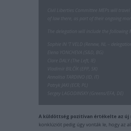
Civil Liberties Committee MEPs will travel
of law there, as part of their ongoing mon
The delegation will include the following
Sophie IN ‘T VELD (Renew, NL – delegatio
Elena YONCHEVA (S&D, BG)
Clare DALY (The Left, IE)
Vladimír BILČÍK (EPP, SK)
Annalisa TARDINO (ID, IT)
Patryk JAKI (ECR, PL)
Sergey LAGODINSKY (Greens/EFA, DE)
A küldöttség pozitívan értékelte az új
konklúziót pedig úgy vonták le, hogy az al