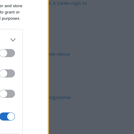
Közép-Mediterrán útvonal, A Darién-régió és
er and store
az Indiai-óceáni út
to grant or
ed purposes
Manaus: a dzsungel szívének városa
Magyarország rejtett gyöngyszemei