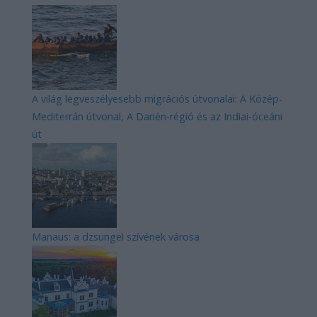
A világ legveszélyesebb migrációs útvonalai: A Közép-
Mediterrán útvonal, A Darién-régió és az Indiai-óceáni
út
Manaus: a dzsungel szívének városa