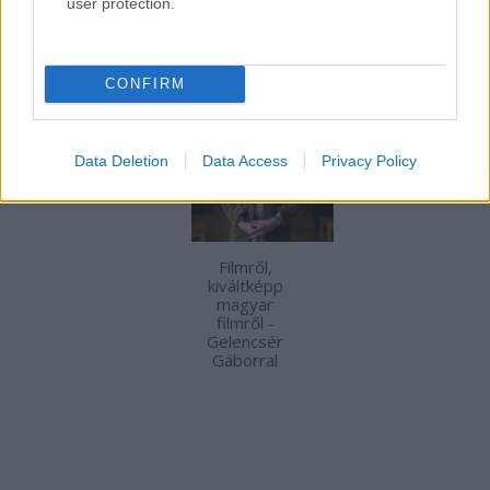
user protection.
AJÁNLOTT BEJEGYZÉSEK:
CONFIRM
Data Deletion
Data Access
Privacy Policy
Filmről,
kiváltképp
magyar
filmről -
Gelencsér
Gáborral