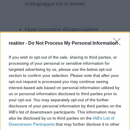
boldogsággal tölt el minket.
Egyes sorozatok időkapszulaként
funkcionálnak - visszarepítenek minket
reaktor -
Do Not Process My Personal Information
egy olyan korba, amik esetleg
gyerekkorunkból ismerősek lehetnek. Pl.:
If you wish to opt-out of the sale, sharing to third parties, or
tárcsázós telefonok, régi divat trendek,
processing of your personal or sensitive information for
régi autók, stb.
targeted advertising by us, please use the below opt-out
section to confirm your selection. Please note that after your
opt-out request is processed you may continue seeing
interest-based ads based on personal information utilized by
us or personal information disclosed to third parties prior to
A nosztalgia érzése is hozzájárul a
your opt-out. You may separately opt-out of the further
komfortsorozatok "varázsához". Egy
disclosure of your personal information by third parties on the
gondtalanabb időszak jelenhet meg
IAB’s list of downstream participants. This information may
also be disclosed by us to third parties on the
IAB’s List of
előttünk, amikor először láttuk az adott
Downstream Participants
that may further disclose it to other
epizódokat, és boldog emlékeket