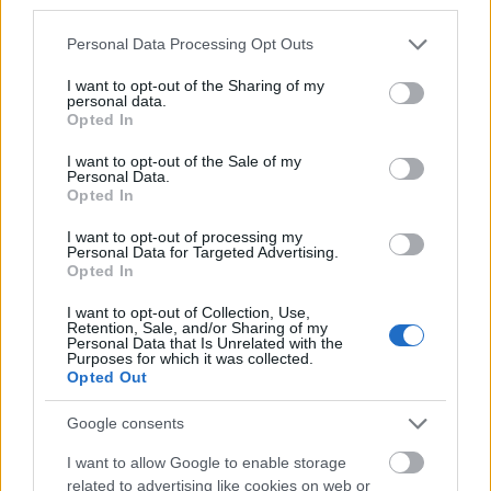
third parties.
kapcsolunk hozzájuk.
Please note that this website/app uses one or more Google
Personal Data Processing Opt Outs
services and may gather and store information including but
not limited to your visit or usage behaviour. You may click to
I want to opt-out of the Sharing of my
personal data.
grant or deny consent to Google and its third-party tags to
Nem ritka, hogy átveszünk kedvenc
Opted In
use your data for below specified purposes in below Google
sorozat karaktereinktől bizonyos
consent section.
I want to opt-out of the Sale of my
Personal Data.
személyiségjegyeket, ezáltal könnyebben
Opted In
ki tudjuk fejezni magunkat olyan
I want to opt-out of processing my
helyzetekben, amik nélkülük esetleg
Personal Data for Targeted Advertising.
nehézséget jelentenének. Emellett
Opted In
gyakran előfordul, hogy kedvenc
I want to opt-out of Collection, Use,
Retention, Sale, and/or Sharing of my
sorozataink új ismeretségeknél
Personal Data that Is Unrelated with the
Purposes for which it was collected.
"jégtörőként" funkcionálnak, hiszen ha
Opted Out
egy csoport több tagja is kedvel egy adott
Google consents
karaktert, vagy részt, akkor az egy
komfortos témaindító is lehet.
I want to allow Google to enable storage
related to advertising like cookies on web or