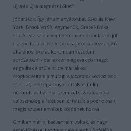
újra és újra megnézni őket?
Jóbarátok, Így jártam anyátokkal, Szex és New
York, Brooklyn 99, Agymenők, Grace klinika,
stb. A lista szinte végtelen: mindenkinek más jut
eszébe ha a kedvenc sorozatáról kérdezzük. Én
általános iskolás koromban kezdtem
sorozatozni - bár ekkor még csak pár részt
engedtek a szüleim, de már akkor
megkedveltem a műfajt. A
Jóbarátok
volt az első
sorozat, amit egy lányos ottalvós bulin
néztünk, és bár mai szemmel visszatekintve
valószínűleg a felét sem értettük a poénoknak,
mégis szuper emlékek kötődnek hozzá.
Gimiben már új kedvenceim voltak, és nagy
érdeklődéssel kezdtem bele a legkülönfélébb