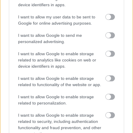
device identifiers in apps.
Annak, aki figyelemhiányos hiperaktivitás-
I want to allow my user data to be sent to
Google for online advertising purposes.
zavarral (ADHD) rendelkezik, nagy
könnyebbséget jelent, ha tévénézés
I want to allow Google to send me
közben nem kell maximális figyelmet
personalized advertising.
fordítani a nézett műsorra. Az ADHD-ban
I want to allow Google to enable storage
érintett személyeknél rendkívül gyakori a
related to analytics like cookies on web or
komfortsorozatok újranézése.
device identifiers in apps.
I want to allow Google to enable storage
related to functionality of the website or app.
+ Végül pedig egy rendkívül egyszerű ok:
I want to allow Google to enable storage
újranézzük sokszor, ha nagyon tetszik. :)
related to personalization.
I want to allow Google to enable storage
related to security, including authentication
functionality and fraud prevention, and other
Tetszik
0