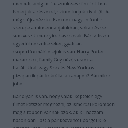
mennek, amíg mi "teszünk-veszünk" otthon.
Ismerjük a részeket, szinte tudjuk kívülről, de
mégis újranézzük. Ezeknek nagyon fontos
szerepe a mindennapjainkban, sokan észre
sem veszik mennyire hasznosak. Bár sokszor
egyedül nézzük ezeket, gyakran
csoportformáló erejük is van. Harry Potter
maratonok, Family Guy nézős esték a
barátokkal, vagy Szex és New York-os
pizsipartik pár koktéllal a kanapén? Bármikor
jöhet.
Bár olyan is van, hogy valaki képtelen egy
filmet kétszer megnézni, az ismerősi körömben
mégis többen vannak azok, akik - hozzám
hasonlóan - azt a pár kedvencet pörgetik le