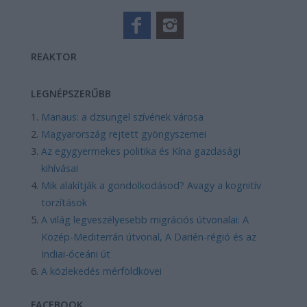
REAKTOR
LEGNÉPSZERŰBB
Manaus: a dzsungel szívének városa
Magyarország rejtett gyöngyszemei
Az egygyermekes politika és Kína gazdasági
kihívásai
Mik alakítják a gondolkodásod? Avagy a kognitív
torzítások
A világ legveszélyesebb migrációs útvonalai: A
Közép-Mediterrán útvonal, A Darién-régió és az
Indiai-óceáni út
A közlekedés mérföldkövei
FACEBOOK