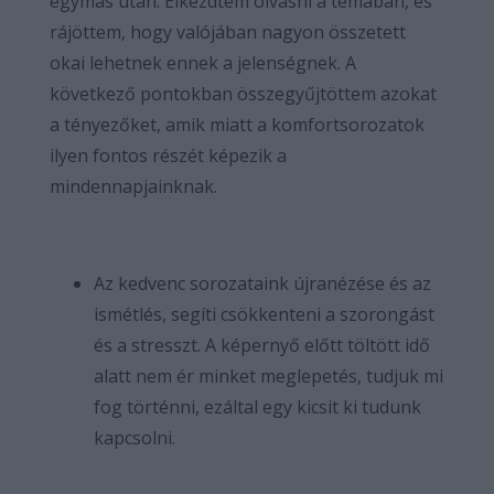
egymás után. Elkezdtem olvasni a témában, és
rájöttem, hogy valójában nagyon összetett
okai lehetnek ennek a jelenségnek. A
következő pontokban összegyűjtöttem azokat
a tényezőket, amik miatt a komfortsorozatok
ilyen fontos részét képezik a
mindennapjainknak.
Az kedvenc sorozataink újranézése és az
ismétlés, segíti csökkenteni a szorongást
és a stresszt. A képernyő előtt töltött idő
alatt nem ér minket meglepetés, tudjuk mi
fog történni, ezáltal egy kicsit ki tudunk
kapcsolni.