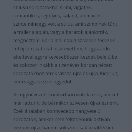
stílusú sorozatokba. Krimi, vígjáték,
romantikus, rejtélyes, kaland, animációs -
szinte mindegy volt a stílus, ami szimpinek tűnt
a trailer alapján, vagy a barátok ajánlották,
megnéztem. Bár a mai napig szívesen fedezek
fel új sorozatokat, észrevettem, hogy az idő
elteltével egyre kevesebbszer kezdek bele újba,
és sokszor inkább a tizenéves korban nézett
sorozatokhoz térek vissza újra és újra. Kiderült,
nem vagyok ezzel egyedül.
Az úgynevezett komfortsorozatok azok, amiket
már láttunk, de bármikor szívesen újranéznénk.
Ezek általában könnyedebb hangvételű
sorozatok, amiket nem feltétlenünk aktívan
nézünk újra, hanem sokszor csak a háttérben