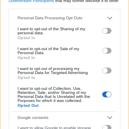
Downstream Participants
that may further disclose it to other
third parties.
Please note that this website/app uses one or more Google
Personal Data Processing Opt Outs
services and may gather and store information including but
not limited to your visit or usage behaviour. You may click to
I want to opt-out of the Sharing of my
personal data.
grant or deny consent to Google and its third-party tags to
Opted In
use your data for below specified purposes in below Google
Grand Theft City: Miskolc
consent section.
I want to opt-out of the Sale of my
Personal Data.
BY:
DOMBIBALAZS
2021. MÁJ 04.
Opted In
Miskolcot sokan rossz híre miatt ismerik. Számos
városi legenda nem igaz, de olyan is van, aminek
I want to opt-out of processing my
Personal Data for Targeted Advertising.
lehet alapja. Ez a város a rendszerváltás után évről-
Opted In
évre egyre gyorsabban pusztult le minden
tekintetben, így Miskolc polgárai okkal érezhették
I want to opt-out of Collection, Use,
úgy, hogy valamit tenni kell, különben az enyészeté
Retention, Sale, and/or Sharing of my
lesz…
Personal Data that Is Unrelated with the
Purposes for which it was collected.
Opted Out
Tetszik
0
Google consents
I want to allow Google to enable storage