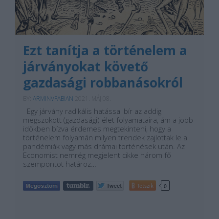
Ezt tanítja a történelem a
járványokat követő
gazdasági robbanásokról
BY:
ARMINVFABIAN
2021. MÁJ 08.
Egy járvány radikális hatással bír az addig
megszokott (gazdasági) élet folyamataira, ám a jobb
időkben bízva érdemes megtekinteni, hogy a
történelem folyamán milyen trendek zajlottak le a
pandémiák vagy más drámai történések után. Az
Economist nemrég megjelent cikke három fő
szempontot határoz…
Tetszik
0