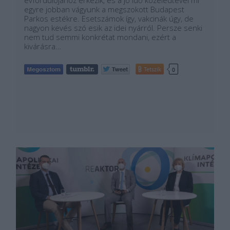
évfordulójához érkezik, és a jó idő közeledtével mi
egyre jobban vágyunk a megszokott Budapest
Parkos estékre. Esetszámok így, vakcinák úgy, de
nagyon kevés szó esik az idei nyárról. Persze senki
nem tud semmi konkrétat mondani, ezért a
kivárásra…
Tetszik
0