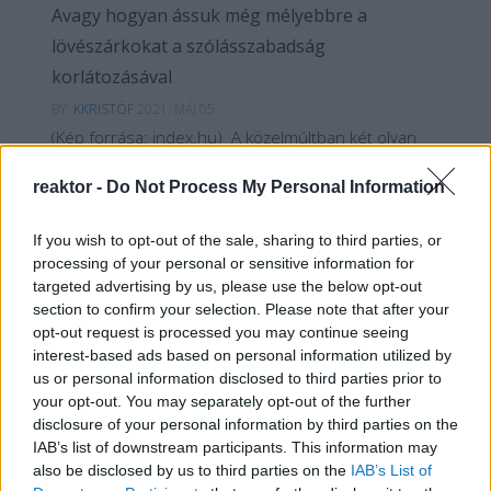
Avagy hogyan ássuk még mélyebbre a
lövészárkokat a szólásszabadság
korlátozásával
BY:
KKRISTÓF
2021. MÁJ 05.
(Kép forrása: index.hu) A közelmúltban két olyan
eset is reflektorfénybe került, amikor egy ismert
figurát azért rúgtak ki pozíciójából, mert a
reaktor -
Do Not Process My Personal Information
munkáltatója által képviselt ideológiai/politikai
nézetektől eltérő véleményt fejtett ki nyilvánosan.
Nyilván mindenki tudja, hogy Hrutka János és…
If you wish to opt-out of the sale, sharing to third parties, or
processing of your personal or sensitive information for
Tetszik
targeted advertising by us, please use the below opt-out
0
section to confirm your selection. Please note that after your
opt-out request is processed you may continue seeing
interest-based ads based on personal information utilized by
us or personal information disclosed to third parties prior to
your opt-out. You may separately opt-out of the further
disclosure of your personal information by third parties on the
IAB’s list of downstream participants. This information may
also be disclosed by us to third parties on the
IAB’s List of