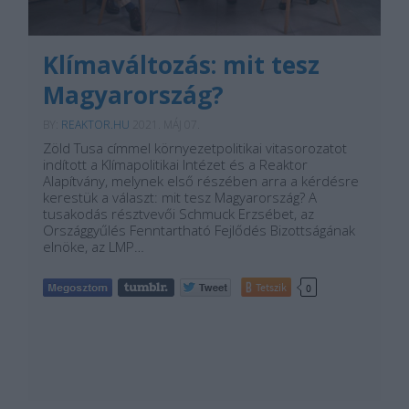
Klímaváltozás: mit tesz
Magyarország?
BY:
REAKTOR.HU
2021. MÁJ 07.
Zöld Tusa címmel környezetpolitikai vitasorozatot
indított a Klímapolitikai Intézet és a Reaktor
Alapítvány, melynek első részében arra a kérdésre
kerestük a választ: mit tesz Magyarország? A
tusakodás résztvevői Schmuck Erzsébet, az
Országgyűlés Fenntartható Fejlődés Bizottságának
elnöke, az LMP…
Tetszik
0