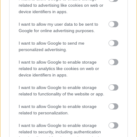
related to advertising like cookies on web or
device identifiers in apps.
I want to allow my user data to be sent to
Google for online advertising purposes.
I want to allow Google to send me
personalized advertising.
I want to allow Google to enable storage
related to analytics like cookies on web or
device identifiers in apps.
I want to allow Google to enable storage
related to functionality of the website or app.
Ébredés a COVID kómából
I want to allow Google to enable storage
related to personalization.
BY:
NOVÁK DORKA
2021. MÁJ 04.
Az elmúlt év szinte teljesen a COVID körül forgott.
I want to allow Google to enable storage
Hozzá kellett szoknunk egy új életstílushoz, ahol bár
related to security, including authentication
a szabadidő megnőtt, de azt mégsem mindig úgy