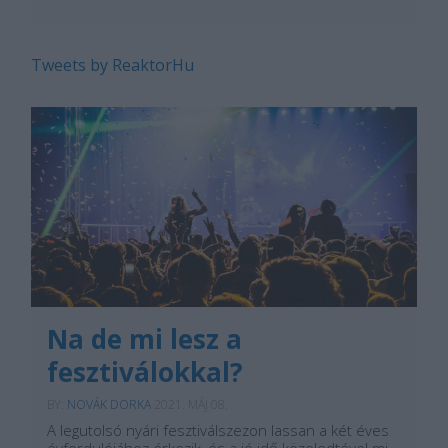
Tweets by ReaktorHu
Na de mi lesz a
fesztiválokkal?
BY:
NOVÁK DORKA
2021. MÁJ 08.
A legutolsó nyári fesztiválszezon lassan a két éves