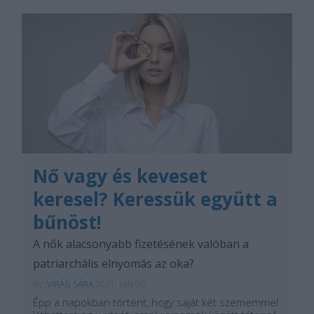
Nő vagy és keveset
keresel? Keressük együtt a
bűnöst!
A nők alacsonyabb fizetésének valóban a
patriarchális elnyomás az oka?
BY:
VIRÁG SÁRA
2021. MÁJ 06.
Épp a napokban történt, hogy saját két szememmel