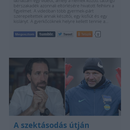
láthattam egy videót, amely a nemek között tátongó
bérszakadék azonnali eltörlésére hivatott felhívni a
figyelmet. A videóban több gyermek-párt
szerepeltettek annak készítői, egy kisfiút és egy
kislányt. A gyerkőcöknek helyre kellett tennie a…
Tetszik
0
A szektásodás útján