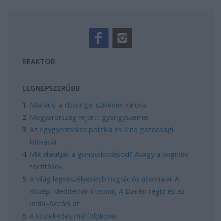
REAKTOR
LEGNÉPSZERŰBB
Manaus: a dzsungel szívének városa
Magyarország rejtett gyöngyszemei
Az egygyermekes politika és Kína gazdasági
kihívásai
Mik alakítják a gondolkodásod? Avagy a kognitív
torzítások
A világ legveszélyesebb migrációs útvonalai: A
Közép-Mediterrán útvonal, A Darién-régió és az
Indiai-óceáni út
A közlekedés mérföldkövei