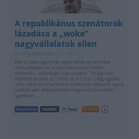
A republikánus szenátorok
lázadása a „woke”
nagyvállalatok ellen
BY:
TÓTH BÍRÓ ZSÓFIA
2021. MÁJ 03.
Már jó ideje úgy tűnik, véget értek az amerikai
óriásvállalatok és a republikánusok közötti
évtizedes „különleges kapcsolatok.” Az Big Tech
cégektől kezdve az Oreón át a Coca-Coláig egymás
után vállalnak fel amerikai székhelyű vállalatok egyre
radikálisabb álláspontokat megosztó társadalmi
ügyekben.…
Tetszik
0