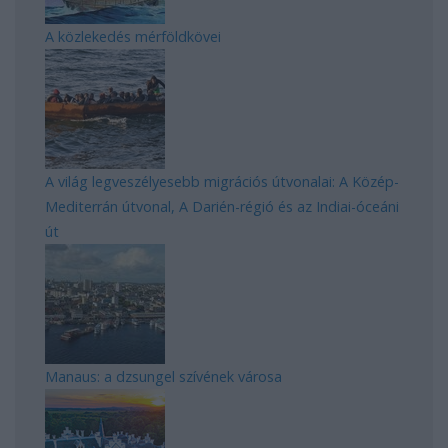
A közlekedés mérföldkövei
A világ legveszélyesebb migrációs útvonalai: A Közép-
Mediterrán útvonal, A Darién-régió és az Indiai-óceáni
út
Manaus: a dzsungel szívének városa