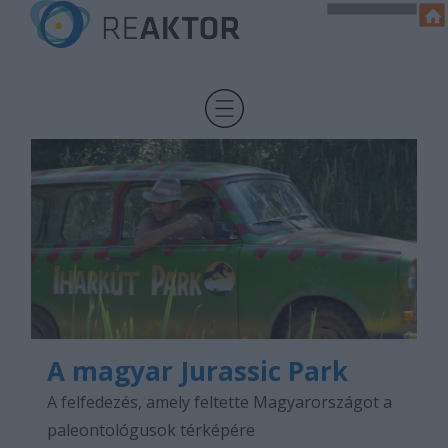
A magyar Jurassic Park
A felfedezés, amely feltette Magyarországot a
paleontológusok térképére