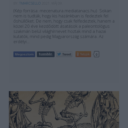
BY:
TMARCSELLO
2021. MÁJ 09.
(Kép forrása: mecenatura.mediatanacs.hu) Sokan
nem is tudták, hogy kis hazánkban is fedeztek fel
őshüllőket. De nem, hogy csak felfedeztek, hanem a
közel 20 éve kezdődött ásatások a paleontológus
szakmán belül világhírnevet hoztak mind a hazai
kutatók, mind pedig Magyarország számára. Az
erdélyi…
Tetszik
0