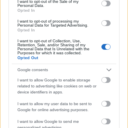
I want to opt-out of the Sale of my
lakásépítési kedv
Personal Data.
Opted In
növekedése az EU-ban
I want to opt-out of processing my
BY:
NOVÁK DORKA
2021. OKT 12.
Personal Data for Targeted Advertising.
Opted In
Magyarország kiemelkedő helyen szerepel az
európai uniós országok között, a lakásépítési kedv
növekedésének köszönhetően. Az ingatlan.com
I want to opt-out of Collection, Use,
Retention, Sale, and/or Sharing of my
legfrissebb elemzése szerint, a tavalyi év azonos
Personal Data that Is Unrelated with the
időszakát figyelembe véve, 2021 második
Purposes for which it was collected.
negyedévében 68,3 százalékkal bővült a
Opted Out
Magyarországon kiadott építési…
Google consents
Tetszik
0
I want to allow Google to enable storage
related to advertising like cookies on web or
device identifiers in apps.
I want to allow my user data to be sent to
Google for online advertising purposes.
I want to allow Google to send me
personalized advertising.