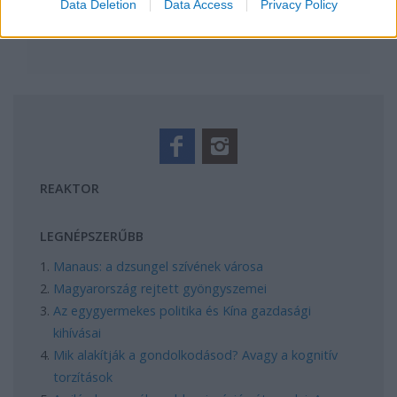
Data Deletion
Data Access
Privacy Policy
REAKTOR
LEGNÉPSZERŰBB
Manaus: a dzsungel szívének városa
Magyarország rejtett gyöngyszemei
Az egygyermekes politika és Kína gazdasági
kihívásai
Mik alakítják a gondolkodásod? Avagy a kognitív
torzítások