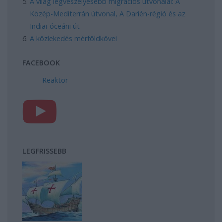
A világ legveszélyesebb migrációs útvonalai: A
Közép-Mediterrán útvonal, A Darién-régió és az
Indiai-óceáni út
A közlekedés mérföldkövei
FACEBOOK
Reaktor
LEGFRISSEBB