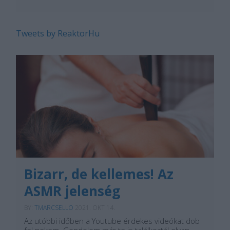
Tweets by ReaktorHu
Bizarr, de kellemes! Az
ASMR jelenség
BY:
TMARCSELLO
2021. OKT 14.
Az utóbbi időben a Youtube érdekes videókat dob