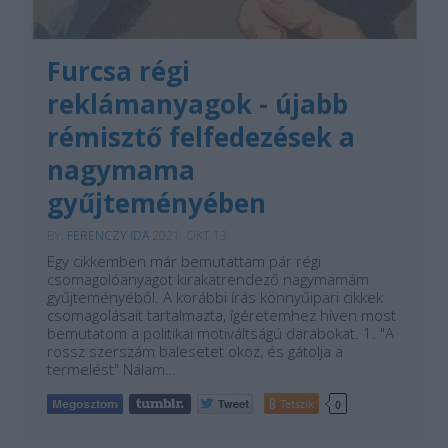
Furcsa régi
reklámanyagok - újabb
rémisztő felfedezések a
nagymama
gyűjteményében
BY:
FERENCZY IDA
2021. OKT 13.
Egy cikkemben már bemutattam pár régi
csomagolóanyagot kirakatrendező nagymamám
gyűjteményéből. A korábbi írás könnyűipari cikkek
csomagolásait tartalmazta, ígéretemhez híven most
bemutatom a politikai motiváltságú darabokat. 1. "A
rossz szerszám balesetet okoz, és gátolja a
termelést" Nálam…
Tetszik
0