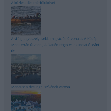
A közlekedés mérföldkövei
A világ legveszélyesebb migrációs útvonalai: A Közép-
Mediterrán útvonal, A Darién-régió és az Indiai-óceáni
út
Manaus: a dzsungel szívének városa