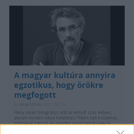
A magyar kultúra annyira
egzotikus, hogy örökre
megfogott
BY:
REAKTOR.HU
2021. OKT 12.
Hány olyan fotográfus volt az elmúlt száz évben,
akinek minden képe tökéletes? Miért kell irodalmat,
színházat, táncot és minden mást tanulni egy jó
képhez? Podcast Kaiser Ottó fotográfussal
portrékról, tehetségről és közhelyekről. Megnyitás