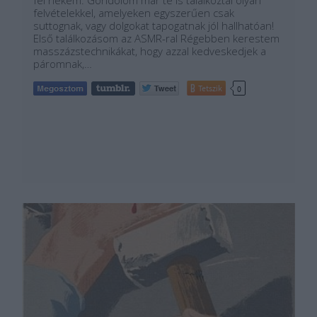
fel nekem. Gondolom már te is találkoztál olyan
felvételekkel, amelyeken egyszerűen csak
suttognak, vagy dolgokat tapogatnak jól hallhatóan!
Első találkozásom az ASMR-ral Régebben kerestem
masszázstechnikákat, hogy azzal kedveskedjek a
páromnak,…
Tetszik
0