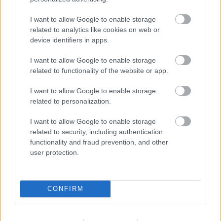
I want to allow Google to enable storage
related to analytics like cookies on web or
device identifiers in apps.
I want to allow Google to enable storage
related to functionality of the website or app.
A legújabb terroristák
I want to allow Google to enable storage
Amerikában: a szülők
related to personalization.
BY:
TÓTH BÍRÓ ZSÓFIA
2021. OKT 11.
I want to allow Google to enable storage
A szívekért és gondolatokért folytatott harc nem
related to security, including authentication
csak az amerikai közdiplomáciában folyik. Ugyanilyen
functionality and fraud prevention, and other
éles küzdelem tapasztalható a gyermekek és
fiatalok ideológiai indoktrinációját erőltetők és azok
user protection.
között, akik ennek ellenállnak. Mióta ugyanis színre
lépett és tarolt a szélsőséges progresszivizmus…
Tetszik
1
CONFIRM