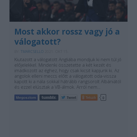
Most akkor rossz vagy jó a
válogatott?
BY:
TMARCSELLO
2021. OKT 15.
Kiutazott a válogatott Angliába mondjuk ki nem túl jó
előjelekkel. Mindenki összetette a két kezét és
imádkozott az éghez, hogy csak kicsit kapjunk ki. Az
angolok elleni meccs előtt a válogatott oda-vissza
kapott ki a nála sokkal hátrább rangsorolt Albániától
és ezzel elúsztak a VB-álmok. Arról nem…
Tetszik
0