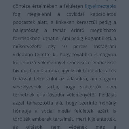
döntése értelmében a felületen
figyelmeztetés
fog megjelenni a coviddal kapcsolatos
podcastek alatt, a linkeken keresztül pedig a
hallgatóság a témát érintő megbízható
forrásokhoz juthat el. Ami pedig Rogant illeti, a
műsorvezető egy 10 perces Instagram
videóban fejtette ki, hogy továbbra is nagyon
különböző véleménnyel rendelkező embereket
hív majd a műsorába, igyekszik több adattal és
tudással felkészülni az adásokra, ám nagyon
veszélyesnek tartja, hogy szakértők nem
térhetnek el a fősodor véleményétől. Példáját
azzal támasztotta alá, hogy szerinte néhány
hónapja a social media felületek azért is
törölték emberek tartalmát, mert kijelentették,
az oltások nem védenek meg a