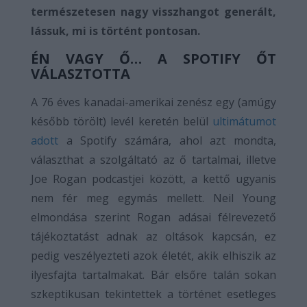
természetesen nagy visszhangot generált,
lássuk, mi is történt pontosan.
ÉN VAGY Ő… A SPOTIFY ŐT
VÁLASZTOTTA
A 76 éves kanadai-amerikai zenész egy (amúgy
később törölt) levél keretén belül
ultimátumot
adott
a Spotify számára, ahol azt mondta,
választhat a szolgáltató az ő tartalmai, illetve
Joe Rogan podcastjei között, a kettő ugyanis
nem fér meg egymás mellett. Neil Young
elmondása szerint Rogan adásai félrevezető
tájékoztatást adnak az oltások kapcsán, ez
pedig veszélyezteti azok életét, akik elhiszik az
ilyesfajta tartalmakat. Bár elsőre talán sokan
szkeptikusan tekintettek a történet esetleges