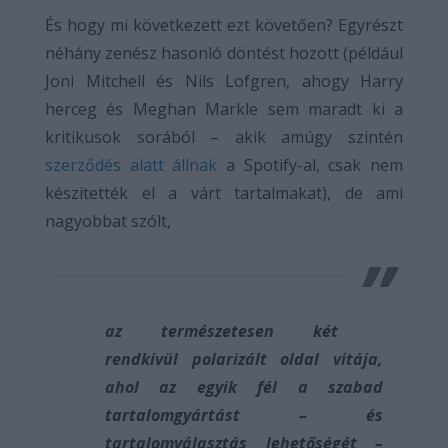
És hogy mi következett ezt követően? Egyrészt
néhány zenész hasonló döntést hozott (például
Joni Mitchell és Nils Lofgren, ahogy Harry
herceg és Meghan Markle sem maradt ki a
kritikusok sorából – akik amúgy szintén
szerződés alatt állnak
a Spotify-al, csak nem
készítették el a várt tartalmakat), de ami
nagyobbat szólt,
az természetesen két
rendkívül polarizált oldal vitája,
ahol az egyik fél a szabad
tartalomgyártást – és
tartalomválasztás lehetőségét –