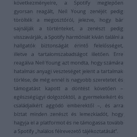
következményeire, a Spotify meglepően
gyorsan reagált, Neil Young zenéjét pedig
törölték a megosztóról, jelezve, hogy bár
sajnálják a történteket, a zenészt pedig
visszavárják, a Spotify harmóniát kíván találni a
hallgatók biztonságát érintő felelősséget,
illetve a tartalomszabadságot illetően. Erre
reagálva Neil Young azt mondta, hogy számára
hatalmas anyagi veszteséget jelent a tartalmak
törlése, de még ennél is nagyobb szeretetet és
támogatást kapott a döntést követően –
egészségügyi dolgozóktól, a gyermekeikért és
családjaikért aggódó emberektől –, és arra
bíztat minden zenészt és lemezkiadót, hogy
hagyja el a platformot és ne támogassa tovább
a Spotify „halálos félrevezető tájékoztatását”.