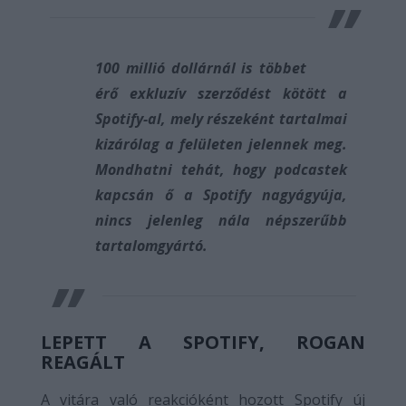
100 millió dollárnál is többet
érő exkluzív szerződést kötött a
Spotify-al, mely részeként tartalmai
kizárólag a felületen jelennek meg.
Mondhatni tehát, hogy podcastek
kapcsán ő a Spotify nagyágyúja,
nincs jelenleg nála népszerűbb
tartalomgyártó.
LÉPETT A SPOTIFY, ROGAN
REAGÁLT
A vitára való reakcióként hozott Spotify új