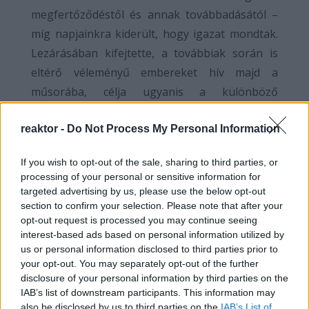
megfertőződéstől és annak továbbadásától –
míg napjainkra kiderült, hogy igazat mondtak.
Lezárásában kifejtette, a továbbiak során is
eltérő véleményű embereket hív majd a
műsorába, célja ugyanis a különböző
nézőpontok megismerése, illetve ezek
reaktor -
Do Not Process My Personal Information
ismeretén keresztül egyfajta konklúzió
meghozatala.
If you wish to opt-out of the sale, sharing to third parties, or
ELMÉLETI VITA, KONKRÉT
processing of your personal or sensitive information for
PROBLÉMA
targeted advertising by us, please use the below opt-out
section to confirm your selection. Please note that after your
Mint látható, az elméleti háttér tökéletesen
opt-out request is processed you may continue seeing
interest-based ads based on personal information utilized by
beleilleszkedik a járvány okozta egyik nagy
us or personal information disclosed to third parties prior to
vitatémába, avagy abba, hogy mi történjen a
your opt-out. You may separately opt-out of the further
megszólaló alternatív hangokkal. Ebben a
disclosure of your personal information by third parties on the
IAB’s list of downstream participants. This information may
vitában egyesek teljes vehemenciával követelik
also be disclosed by us to third parties on the
IAB’s List of