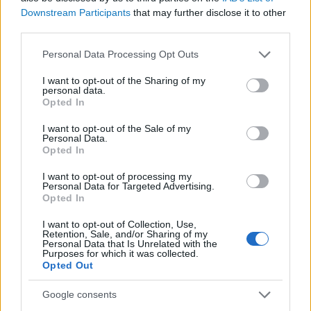
tartalmak törlését vagy ellehetetlenítését az
Downstream Participants
that may further disclose it to other
emberek biztonsága érdekében, míg mások
third parties.
értetlenkedéssel figyelik, hogy miért nem
Please note that this website/app uses one or more Google
Personal Data Processing Opt Outs
kerülhet sor a különböző hangok
services and may gather and store information including but
not limited to your visit or usage behaviour. You may click to
I want to opt-out of the Sharing of my
ütköztetésére, esetleg azok konkrét
personal data.
grant or deny consent to Google and its third-party tags to
Opted In
találkozására
use your data for below specified purposes in below Google
consent section.
I want to opt-out of the Sale of my
Personal Data.
Opted In
I want to opt-out of processing my
(talán az egyik
Personal Data for Targeted Advertising.
Opted In
leghumorosabb – és legértelmesebb
– tweet a témában az volt, hogy ha
I want to opt-out of Collection, Use,
Retention, Sale, and/or Sharing of my
amúgy úgy is botrány van, ültesse
Personal Data that Is Unrelated with the
Purposes for which it was collected.
már össze Rogan az egymással
Opted Out
hadakozó Rand Paul republikánus
Google consents
szenátort és Anthony Fauci vezető