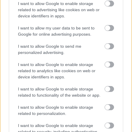
járványszakértőt).
I want to allow Google to enable storage
related to advertising like cookies on web or
device identifiers in apps.
I want to allow my user data to be sent to
Google for online advertising purposes.
Az is biztos azonban, hogy a háttérben más
érdekek és elégedetlenségek is
I want to allow Google to send me
meghúzódhatnak, a Spotify iránti ellenszenv a
personalized advertising.
zenészek és lemezkiadók részéről ugyanis
I want to allow Google to enable storage
jelentős ideje fennáll a számukra nem minden
related to analytics like cookies on web or
esetben kedvező feltételek miatt. A mostani
device identifiers in apps.
ügy a covidon túl tehát egy másféle harc
I want to allow Google to enable storage
kezdetére is okot adott. A háború ennek
related to functionality of the website or app.
ellenére egyelőre elmaradt… (amíg készülünk
I want to allow Google to enable storage
rá, meghallgathatunk egy Neil Young zenét)
related to personalization.
I want to allow Google to enable storage
related to security, including authentication