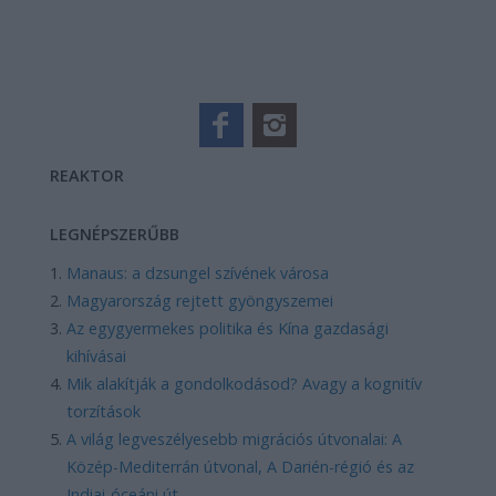
REAKTOR
LEGNÉPSZERŰBB
Manaus: a dzsungel szívének városa
Magyarország rejtett gyöngyszemei
Az egygyermekes politika és Kína gazdasági
kihívásai
Mik alakítják a gondolkodásod? Avagy a kognitív
torzítások
A világ legveszélyesebb migrációs útvonalai: A
Közép-Mediterrán útvonal, A Darién-régió és az
Indiai-óceáni út