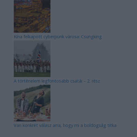
Kína felkapott cyberpunk városa: Csungking
A történelem legfontosabb csatái – 2. rész
Van konkrét válasz arra, hogy mi a boldogság titka