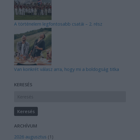
A történelem legfontosabb csatái – 2. rész
Van konkrét válasz arra, hogy mi a boldogság titka
KERESÉS
ARCHÍVUM
2026 augusztus
(
1
)