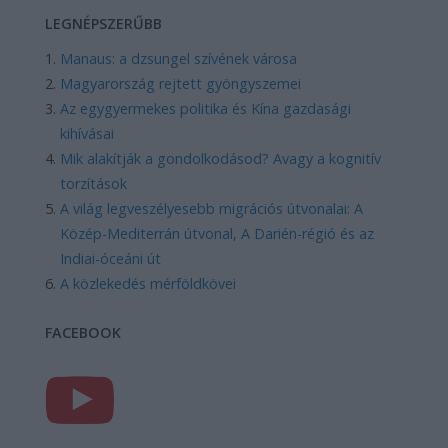
LEGNÉPSZERŰBB
Manaus: a dzsungel szívének városa
Magyarország rejtett gyöngyszemei
Az egygyermekes politika és Kína gazdasági
kihívásai
Mik alakítják a gondolkodásod? Avagy a kognitív
torzítások
A világ legveszélyesebb migrációs útvonalai: A
Közép-Mediterrán útvonal, A Darién-régió és az
Indiai-óceáni út
A közlekedés mérföldkövei
FACEBOOK