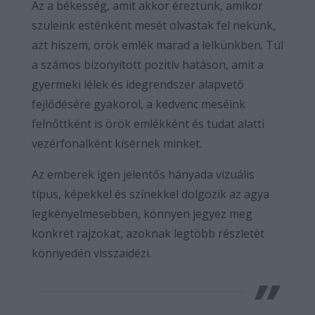
Az a békesség, amit akkor éreztünk, amikor
szüleink esténként mesét olvastak fel nekünk,
azt hiszem, örök emlék marad a lelkünkben. Túl
a számos bizonyított pozitív hatáson, amit a
gyermeki lélek és idegrendszer alapvető
fejlődésére gyakorol, a kedvenc meséink
felnőttként is örök emlékként és tudat alatti
vezérfonalként kísérnek minket.
Az emberek igen jelentős hányada vizuális
típus, képekkel és színekkel dolgozik az agya
legkényelmesebben, könnyen jegyez meg
konkrét rajzokat, azoknak legtöbb részletét
könnyedén visszaidézi.