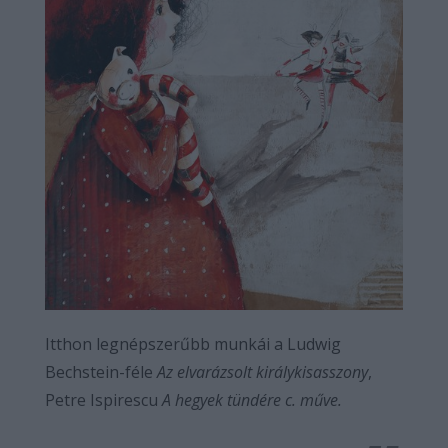
Itthon legnépszerűbb munkái a L
udwig
Bechstein-féle
Az elvarázsolt királykisasszony
,
Petre Ispirescu
A hegyek tündére c. műve.