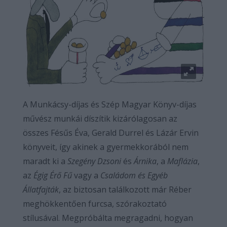
A Munkácsy-díjas és Szép Magyar Könyv-díjas
művész munkái díszítik kizárólagosan az
összes Fésűs Éva, Gerald Durrel és Lázár Ervin
könyveit, így akinek a gyermekkorából nem
maradt ki a
Szegény Dzsoni
és
Árnika
, a
Maflázia
,
az
Égig Érő Fű
vagy a
Családom és Egyéb
Állatfajták
, az biztosan találkozott már Réber
meghökkentően furcsa, szórakoztató
stílusával. Megpróbálta megragadni, hogyan