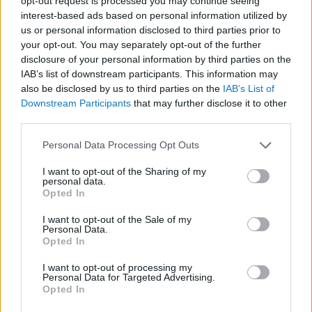
opt-out request is processed you may continue seeing
Az Iparművészeti Főiskola díszítő-festő szakán
interest-based ads based on personal information utilized by
végzett művésznő a sorban olyan szempontból
us or personal information disclosed to third parties prior to
your opt-out. You may separately opt-out of the further
kakukktojás, hogy műveit a képek mellett
disclosure of your personal information by third parties on the
szövegileg is ő alkotja. Érdekessége, hogy az
IAB’s list of downstream participants. This information may
írónő kötetei világszerte igen népszerűek,
also be disclosed by us to third parties on the
IAB’s List of
Downstream Participants
that may further disclose it to other
megjelentek alkotásai már angol,
német,
third parties.
spanyol, román, lengyel, szerb, koreai és japán
Please note that this website/app uses one or more Google
nyelven is.
Personal Data Processing Opt Outs
services and may gather and store information including but
not limited to your visit or usage behaviour. You may click to
I want to opt-out of the Sharing of my
personal data.
grant or deny consent to Google and its third-party tags to
Opted In
use your data for below specified purposes in below Google
consent section.
I want to opt-out of the Sale of my
Personal Data.
Opted In
I want to opt-out of processing my
Personal Data for Targeted Advertising.
Opted In