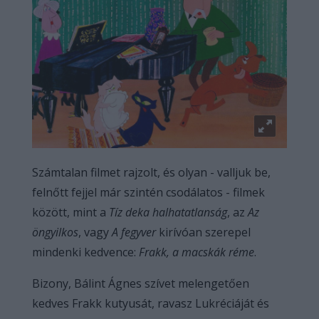
Számtalan filmet rajzolt, és olyan - valljuk be,
felnőtt fejjel már szintén csodálatos - filmek
között, mint a
Tíz deka halhatatlanság
, az
Az
öngyilkos
, vagy
A fegyver
kirívóan szerepel
mindenki kedvence:
Frakk, a macskák réme
.
Bizony, Bálint Ágnes szívet melengetően
kedves Frakk kutyusát, ravasz Lukréciáját és