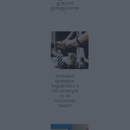
g rejtett
gyöngyszeme
i
Motiváció
újratöltve:
hogyan lesz a
HR stratégiai
és az
ösztönzés
belső?