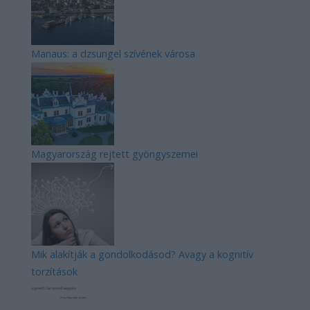
Manaus: a dzsungel szívének városa
Magyarország rejtett gyöngyszemei
Mik alakítják a gondolkodásod? Avagy a kognitív
torzítások