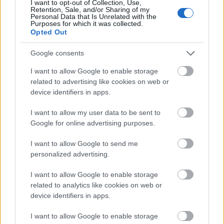
I want to opt-out of Collection, Use,
Retention, Sale, and/or Sharing of my
Personal Data that Is Unrelated with the
Purposes for which it was collected.
Opted Out
Google consents
I want to allow Google to enable storage
related to advertising like cookies on web or
device identifiers in apps.
I want to allow my user data to be sent to
Google for online advertising purposes.
Tizenkilenc Boribon könyv és nyolc Kipp-Kopp
I want to allow Google to send me
mesekönyve jelent meg, ezenkívül számtalan
personalized advertising.
diafilm és egyrészes mese fűződik a nevéhez,
I want to allow Google to enable storage
tervezett társasjátékot, de írt
related to analytics like cookies on web or
gyermekregényeket is.
device identifiers in apps.
I want to allow Google to enable storage