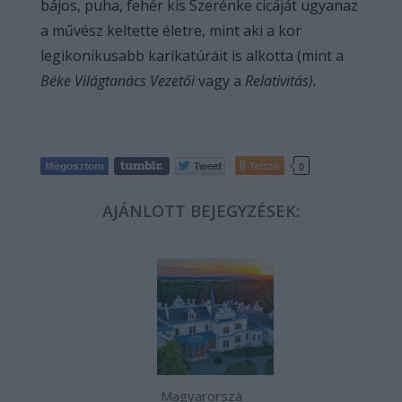
bájos, puha, fehér kis Szerénke cicáját ugyanaz
a művész keltette életre, mint aki a kor
legikonikusabb karikatúráit is alkotta (mint a
Béke Világtanács Vezetői
vagy a
Relativitás).
Tetszik
0
AJÁNLOTT BEJEGYZÉSEK:
Magyarorszá