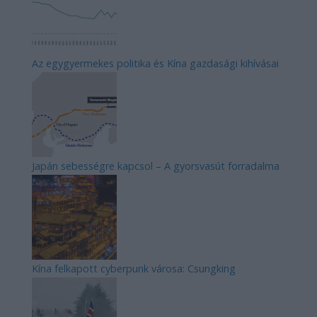
Az egygyermekes politika és Kína gazdasági kihívásai
Japán sebességre kapcsol – A gyorsvasút forradalma
Kína felkapott cyberpunk városa: Csungking