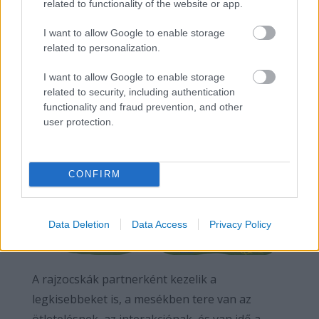
related to functionality of the website or app.
I want to allow Google to enable storage
Kedves, egyszerű, bájos
related to personalization.
formái könnyen megjegyezhetőek a
legkisebbek számára, de mégsem
I want to allow Google to enable storage
related to security, including authentication
"buták" vagy túl egyszerűek.
functionality and fraud prevention, and other
user protection.
CONFIRM
Data Deletion
Data Access
Privacy Policy
A rajzocskák partnerként kezelik a
legkisebbeket is, a mesékben tere van az