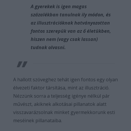
A gyerekek is igen magas
százalékban tanulnak ily módon, és
az illusztrációknak hatványozottan
fontos szerepük van az ő életükben,
hiszen nem (vagy csak lassan)
tudnak olvasni.
A hallott szöveghez tehát igen fontos egy olyan
élvezeti faktor társítása, mint az illusztráció.
Nézzünk sorra a teljesség igénye nélkül pár
művészt, akiknek alkotásai pillanatok alatt
visszavarázsolnak minket gyermekkorunk esti
meséinek pillanataiba.