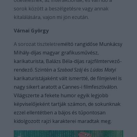
ötletelésnek, az interakciónak, és van idő a
sorok között a beszélgetésre vagy annak
kitalálására, vajon mi jön ezután.
Várnai György
A sorozat tiszteletre
méltó rangidőse Munkácsy
Mihály-díjas magyar grafikusművész,
karikaturista, Balázs Béla-díjas rajzfilmtervező-
rendező. Szintén a
Szabad Száj
és
Lúdas Matyi
karikaturistájaként vált ismertté, de filmjeivel is
nagy sikert aratott a Cannes-i filmfesztiválon.
Világszerte a fekete humor egyik legjobb
képviselőjeként tartják számon, de sokunknak
ezzel ellentétben a bájos és tűpontosan
kidolgozott rajzi karakterei maradtak meg.