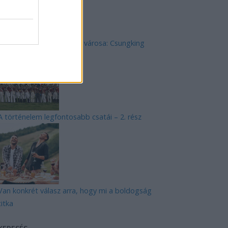
Kína felkapott cyberpunk városa: Csungking
A történelem legfontosabb csatái – 2. rész
Van konkrét válasz arra, hogy mi a boldogság
titka