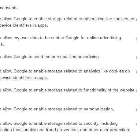
consents
dzés után hatalmas változást, nagyjából két-három
o allow Google to enable storage related to advertising like cookies on
. Ha mégsem látunk változást, vizsgáljuk meg az
evice identifiers in apps.
 megfelelően edzünk, de nem alszunk eleget (legalább
o allow my user data to be sent to Google for online advertising
 edzésnapot követő alvás, mivel az izomnövekedés a
s.
hormon természetes felszabadulásának köszönhetően),
zünk be a szervezetbe elég folyadékot, különösen
to allow Google to send me personalized advertising.
bb kalóriát viszünk be, mint gondolnánk, ennek
o allow Google to enable storage related to analytics like cookies on
abevitelt). Később gyümölcsöző lehet megspékelni
evice identifiers in apps.
 eszközökkel (hideg-meleg váltózuhany, kreatin...),
jünk az alapokra, és utána lépjünk szintet!
o allow Google to enable storage related to functionality of the website
pként szolgáló tippeket, legyünk nyitottak a tanulásra,
o allow Google to enable storage related to personalization.
 az eredmény hosszú távon megkérdőjelezhetetlen
hajrá!
o allow Google to enable storage related to security, including
cation functionality and fraud prevention, and other user protection.