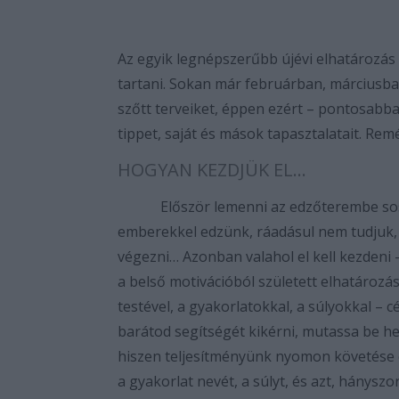
Az egyik legnépszerűbb újévi elhatározá
tartani. Sokan már februárban, márciusba
szőtt terveiket, éppen ezért – pontosabb
tippet, saját és mások tapasztalatait. R
HOGYAN KEZDJÜK EL...
Először lemenni az edzőterembe sosem
emberekkel edzünk, ráadásul nem tudjuk,
végezni… Azonban valahol el kell kezdeni -
a belső motivációból született elhatároz
testével, a gyakorlatokkal, a súlyokkal – 
barátod segítségét kikérni, mutassa be he
hiszen teljesítményünk nyomon követése e
a gyakorlat nevét, a súlyt, és azt, hánys