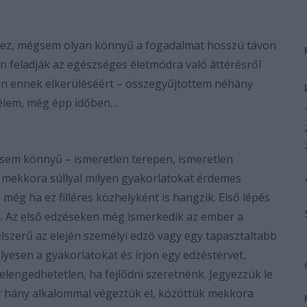
s ez, mégsem olyan könnyű a fogadalmat hosszú távon
n feladják az egészséges életmódra való áttérésről
an ennek elkerüléséért – összegyűjtöttem néhány
emélem, még épp időben…
 könnyű – ismeretlen terepen, ismeretlen
 mekkora súllyal milyen gyakorlatokat érdemes
 még ha ez filléres közhelyként is hangzik. Első lépés
ás. Az első edzéseken még ismerkedik az ember a
célszerű az elején személyi edző vagy egy tapasztaltabb
lyesen a gyakorlatokat és írjon egy edzéstervet,
lengedhetetlen, ha fejlődni szeretnénk. Jegyezzük le
zor hány alkalommal végeztük el, közöttük mekkora