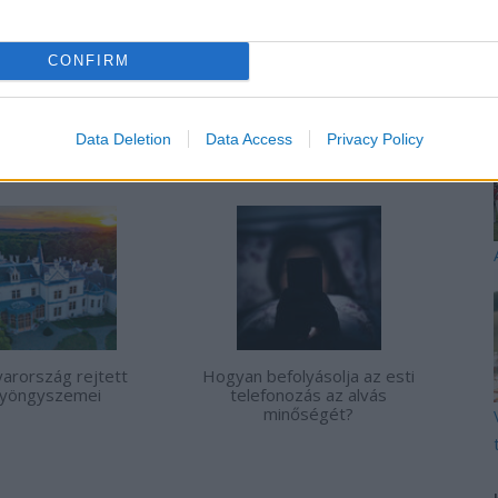
CONFIRM
Data Deletion
Data Access
Privacy Policy
TT BEJEGYZÉSEK:
arország rejtett
Hogyan befolyásolja az esti
yöngyszemei
telefonozás az alvás
minőségét?