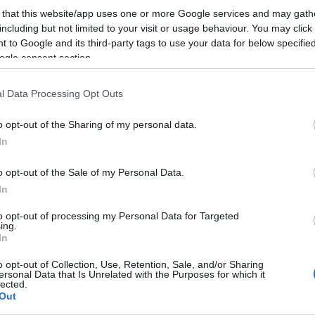
 that this website/app uses one or more Google services and may gath
including but not limited to your visit or usage behaviour. You may click 
 to Google and its third-party tags to use your data for below specifi
ogle consent section.
l Data Processing Opt Outs
 edzeni, legalább olyan fontos, mint a tréning
iter víz), valamint a bemelegítés előtte és a nyújtás
o opt-out of the Sharing of my personal data.
 segíthet abban, hogy boldogan menjen edzeni.
In
kal szeret kondizni, mást a sportolás utáni
o opt-out of the Sale of my Personal Data.
ikerélmények motiválják. Apropó, sikerélmény: tűzzünk
In
l heti hat edzést lő be magának, általában gyorsan
kalommal belevágni, majd ezt a számot később növelni)
to opt-out of processing my Personal Data for Targeted
ing.
akorlatokat hajtsunk végre újra és újra, így érünk
In
dzés során új gyakorlatoknak veselkedünk neki, nem
o opt-out of Collection, Use, Retention, Sale, and/or Sharing
 az izmainkat zavarjuk össze, maradjunk tehát
ersonal Data that Is Unrelated with the Purposes for which it
lected.
latoknál, még ha ez unalmasabb is (a súlyok és az
Out
nak, azokat növeljük).