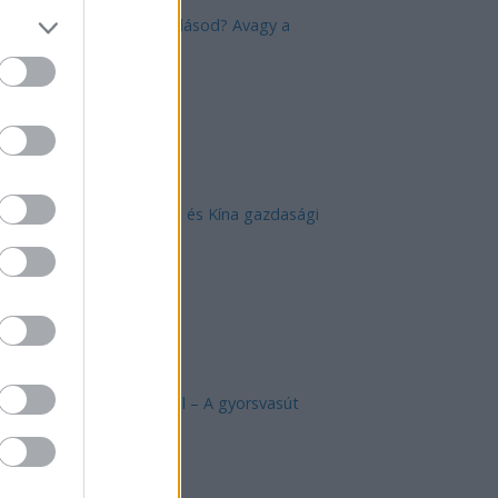
Mik alakítják a gondolkodásod? Avagy a
kognitív torzítások
Az egygyermekes politika és Kína gazdasági
kihívásai
Japán sebességre kapcsol – A gyorsvasút
forradalma