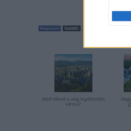
Tetszik
0
AJÁNLO
Mitől élhető a világ legélhetőbb
Magy
városa?
g