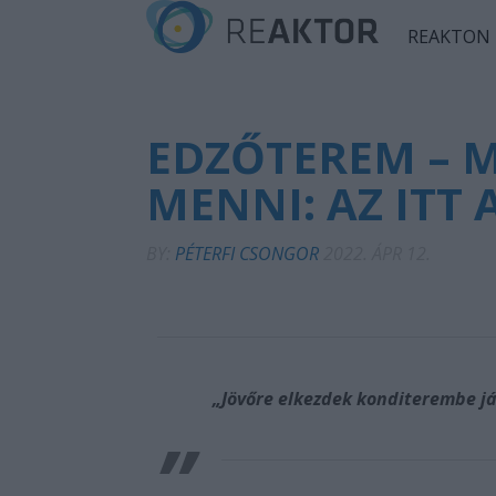
REAKTON
EDZŐTEREM – 
MENNI: AZ ITT 
BY:
PÉTERFI CSONGOR
2022. ÁPR 12.
„Jövőre elkezdek konditerembe já