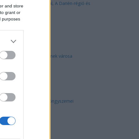
Közép-Mediterrán útvonal, A Darién-régió és
er and store
az Indiai-óceáni út
to grant or
ed purposes
Manaus: a dzsungel szívének városa
Magyarország rejtett gyöngyszemei