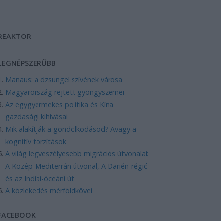
REAKTOR
LEGNÉPSZERŰBB
Manaus: a dzsungel szívének városa
Magyarország rejtett gyöngyszemei
Az egygyermekes politika és Kína
gazdasági kihívásai
Mik alakítják a gondolkodásod? Avagy a
kognitív torzítások
A világ legveszélyesebb migrációs útvonalai:
A Közép-Mediterrán útvonal, A Darién-régió
és az Indiai-óceáni út
A közlekedés mérföldkövei
FACEBOOK