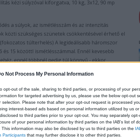
ítás kézi súlyzóval kiforgatva, 10 kg, 3x12, 90 mp
ődés a súlyok, az ismétlésszám és az intenzitás
tok közti szükséges szünetek csökkentésével érhető el
 (fokozatos túlterhelés) A legideálisabb háromszor
 6 és 15 közöttI ismétlésszámmal. Ennél kevesebb
nehéz, ennél többnél pedig túl könnyű - ekkor
lahol 1 és 3 perc között optimális. Eleinte tehát
o Not Process My Personal Information
a gyakorlatok helyes kivitelezését (ízületi fájdalmakat
úllyal, de helytelenül hajtjuk végre a feladatot).
to opt-out of the sale, sharing to third parties, or processing of your per
nácsán kívül érdemes élnünk az internet adta
formation for targeted advertising by us, please use the below opt-out s
r selection. Please note that after your opt-out request is processed y
on vagy a közösségi médiában (én Jeremy Ethier
eing interest-based ads based on personal information utilized by us or
ai adatokkal támasztja alá állításait). Ha ötlettelenek
disclosed to third parties prior to your opt-out. You may separately opt-
 vagyunk tisztában a gyakorlat helyes
losure of your personal information by third parties on the IAB’s list of
. This information may also be disclosed by us to third parties on the
IA
c alatt választ kapunk.
Participants
that may further disclose it to other third parties.