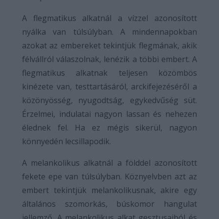
A flegmatikus alkatnál a vízzel azonosított
nyálka van túlsúlyban. A mindennapokban
azokat az embereket tekintjük flegmának, akik
félvállról válaszolnak, lenézik a többi embert. A
flegmatikus alkatnak teljesen közömbös
kinézete van, testtartásáról, arckifejezéséről a
közönyösség, nyugodtság, egykedvűség süt.
Érzelmei, indulatai nagyon lassan és nehezen
élednek fel. Ha ez mégis sikerül, nagyon
könnyedén lecsillapodik.
A melankolikus alkatnál a földdel azonosított
fekete epe van túlsúlyban. Köznyelvben azt az
embert tekintjük melankolikusnak, akire egy
általános szomorkás, búskomor hangulat
jellemző. A melankolikus alkat gesztusaiból és