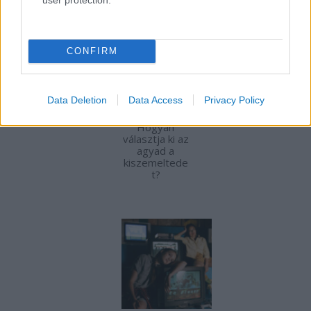
CONFIRM
Data Deletion
Data Access
Privacy Policy
Hogyan
választja ki az
agyad a
kiszemeltede
t?