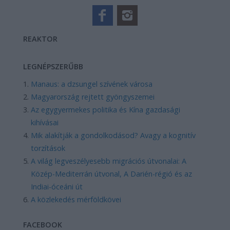
REAKTOR
LEGNÉPSZERŰBB
Manaus: a dzsungel szívének városa
Magyarország rejtett gyöngyszemei
Az egygyermekes politika és Kína gazdasági
kihívásai
Mik alakítják a gondolkodásod? Avagy a kognitív
torzítások
A világ legveszélyesebb migrációs útvonalai: A
Közép-Mediterrán útvonal, A Darién-régió és az
Indiai-óceáni út
A közlekedés mérföldkövei
FACEBOOK