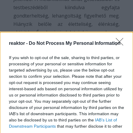
testbeszédéből kiindulva egyfajta
gondterheltség, lehangoltság figyelhető meg.
Hiányzik belőle az életteliség, élénkség,
aktivitás. Érzelmei, indulatai könnyen lassan
támadnak fel, és azok hosszú ideig tartósak
reaktor -
Do Not Process My Personal Information
maradnak. Főként igaz ez negatív érzéseikre,
például a bánatra és szomorúságra.
If you wish to opt-out of the sale, sharing to third parties, or
processing of your personal or sensitive information for
A szangvinikus alkatnál a levegővel azonosított
targeted advertising by us, please use the below opt-out
section to confirm your selection. Please note that after your
vér van túlsúlyban. A vért az élettel
opt-out request is processed you may continue seeing
azonosították, a szangvinikus alkatnak pedig
interest-based ads based on personal information utilized by
nem meglepően ez egy teljesen egészséges
us or personal information disclosed to third parties prior to
your opt-out. You may separately opt-out of the further
megjelenést biztosít. Arca húsos, pirospozsgás.
disclosure of your personal information by third parties on the
Nagy az életkedve, általában a pozitív
IAB’s list of downstream participants. This information may
hozzáállás jellemző rá. Szeret aktív és élénk
also be disclosed by us to third parties on the
IAB’s List of
Downstream Participants
that may further disclose it to other
lenni. Érzelmei, indulatai könnyen
third parties.