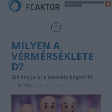
MILYEN A
VÉRMÉRSÉKLETE
D?
Ezt árulja el a személyiségedről
BY:
BACSKAI LILLA
2022. ÁPR 20.