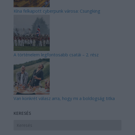
Kína felkapott cyberpunk városa: Csungking
A történelem legfontosabb csatái – 2. rész
Van konkrét válasz arra, hogy mi a boldogság titka
KERESÉS