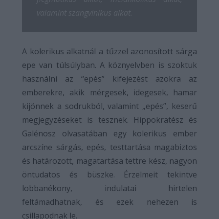
valamint szangvinikus alkat.
A kolerikus alkatnál a tűzzel azonosított sárga
epe van túlsúlyban. A köznyelvben is szoktuk
használni az “epés” kifejezést azokra az
emberekre, akik mérgesek, idegesek, hamar
kijönnek a sodrukból, valamint „epés”, keserű
megjegyzéseket is tesznek. Hippokratész és
Galénosz olvasatában egy kolerikus ember
arcszíne sárgás, epés, testtartása magabiztos
és határozott, magatartása tettre kész, nagyon
öntudatos és büszke. Érzelmeit tekintve
lobbanékony, indulatai hirtelen
feltámadhatnak, és ezek nehezen is
csillapodnak le.