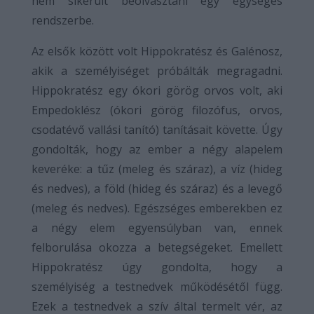
nem sikerült beolvasztani egy egységes
rendszerbe.
Az elsők között volt Hippokratész és Galénosz,
akik a személyiséget próbálták megragadni.
Hippokratész egy ókori görög orvos volt, aki
Empedoklész (ókori görög filozófus, orvos,
csodatévő vallási tanító) tanításait követte. Úgy
gondolták, hogy az ember a négy alapelem
keveréke: a tűz (meleg és száraz), a víz (hideg
és nedves), a föld (hideg és száraz) és a levegő
(meleg és nedves). Egészséges emberekben ez
a négy elem egyensúlyban van, ennek
felborulása okozza a betegségeket. Emellett
Hippokratész úgy gondolta, hogy a
személyiség a testnedvek működésétől függ.
Ezek a testnedvek a szív által termelt vér, az