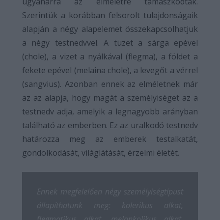
ugyanarra az elméletre támaszkodtak.
Szerintük a korábban felsorolt tulajdonságaik
alapján a négy alapelemet összekapcsolhatjuk
a négy testnedvvel. A tüzet a sárga epével
(chole), a vizet a nyálkával (flegma), a földet a
fekete epével (melaina chole), a levegőt a vérrel
(sangvius). Azonban ennek az elméletnek már
az az alapja, hogy magát a személyiséget az a
testnedv adja, amelyik a legnagyobb arányban
található az emberben. Ez az uralkodó testnedv
határozza meg az emberek testalkatát,
gondolkodását, világlátását, érzelmi életét.
Ennek megfelelően négy személyiségtípust
állapíthatunk meg: kolerikus alkat,
flegmatikus alkat, melankolikus alkat,