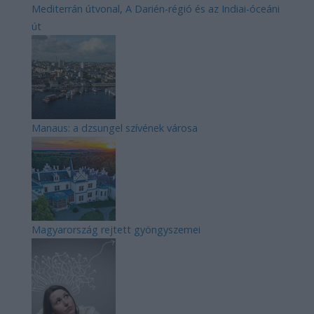
Mediterrán útvonal, A Darién-régió és az Indiai-óceáni
út
Manaus: a dzsungel szívének városa
Magyarország rejtett gyöngyszemei