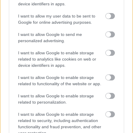
Természetesen később ezt az elméletet sokan
device identifiers in apps.
felülbírálták. Ahogy múlt az idő, egyre
I want to allow my user data to be sent to
bonyolultabb rendszereket alakítottak ki a
Google for online advertising purposes.
személyiség meghatározására.
I want to allow Google to send me
personalized advertising.
Nagyon fontos azonban, hogy
I want to allow Google to enable storage
related to analytics like cookies on web or
Hippokratész és Galénosz több fontos
device identifiers in apps.
tényre is rávilágít, köztük az öröklődés
fontosságára, valamint a testi és lelki élet
I want to allow Google to enable storage
related to functionality of the website or app.
összefüggéseire.
I want to allow Google to enable storage
related to personalization.
Tetszik
0
I want to allow Google to enable storage
related to security, including authentication
AJÁNLOTT BEJEGYZÉSEK:
functionality and fraud prevention, and other
user protection.