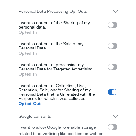
feltámaszthatók, de nagyon könnyen le is tud
Please note that this website/app uses one or more Google
Personal Data Processing Opt Outs
csillapodni. Természete pedig kedves,
services and may gather and store information including but
barátságos, nyitott, bizakodó.
not limited to your visit or usage behaviour. You may click to
I want to opt-out of the Sharing of my
personal data.
grant or deny consent to Google and its third-party tags to
Opted In
use your data for below specified purposes in below Google
consent section.
I want to opt-out of the Sale of my
Bátran kijelenthetjük, hogy az ókorban azt
Personal Data.
tartották a legelőnyösebbnek, ha valakinél
Opted In
a vér van túlsúlyban, így az elképzelés
I want to opt-out of processing my
Personal Data for Targeted Advertising.
szerint alkata szangvinikus.
Opted In
I want to opt-out of Collection, Use,
Retention, Sale, and/or Sharing of my
Personal Data that Is Unrelated with the
Purposes for which it was collected.
Opted Out
Google consents
I want to allow Google to enable storage
related to advertising like cookies on web or