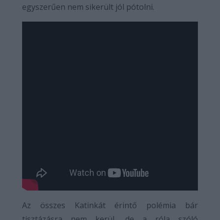
egyszerűen nem sikerült jól pótolni.
Az összes Katinkát érintő polémia bár
tisztázásra nem kerül, de a róla szóló