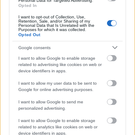
Personal Data for Targeted Advertising.
Opted In
a múltnak és gratuláljon Katinkának a sikeres
pályafutásáért, vagy teljes torokkal bíztassa a
I want to opt-out of Collection, Use,
Retention, Sale, and/or Sharing of my
következő versenyen és sopánkodjon ha az
Personal Data that Is Unrelated with the
Purposes for which it was collected.
nem jön össze.
Opted Out
Összességében tehát elmondható, hogy a
Google consents
Katinka iránt kíváncsi emberek számára
I want to allow Google to enable storage
mindenképp érdemes a moziba való látogatás,
related to advertising like cookies on web or
ugyanis a 100 perc alatt egyrészt
device identifiers in apps.
visszaemlékezhetünk pályafutása főbb
I want to allow my user data to be sent to
momentumaira, ahogy megismerkedhetünk –
Google for online advertising purposes.
habár megfelelő távolságból – Katinka nagyon
I want to allow Google to send me
humoros, kedves és ellentmondásokkal teli
personalized advertising.
emberi oldalával is. Az alapvetően nem kevés
I want to allow Google to enable storage
kritika ellenére a dokumentumfilm unalmasnak
related to analytics like cookies on web or
egyáltalán nem nevezhető, bizonyos jelenetei
device identifiers in apps.