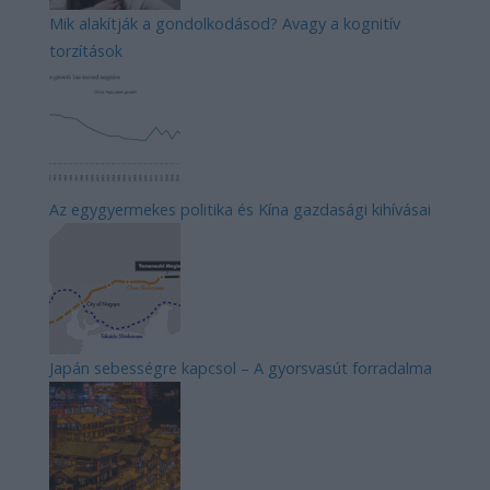
Mik alakítják a gondolkodásod? Avagy a kognitív
torzítások
Az egygyermekes politika és Kína gazdasági kihívásai
Japán sebességre kapcsol – A gyorsvasút forradalma