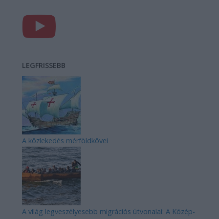
LEGFRISSEBB
A közlekedés mérföldkövei
A világ legveszélyesebb migrációs útvonalai: A Közép-