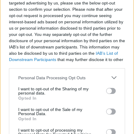
targeted advertising by us, please use the below opt-out
erővel küzdő úszót, illetve egy olyan
section to confirm your selection. Please note that after your
opt-out request is processed you may continue seeing
nőt, aki úgy érzi, nem kell már
interest-based ads based on personal information utilized by
bizonyítania, és amúgy is
us or personal information disclosed to third parties prior to
bónusznak érzi, hogy a tokiói
your opt-out. You may separately opt-out of the further
disclosure of your personal information by third parties on the
olimpián egyáltalán jelen tudott
IAB’s list of downstream participants. This information may
lenni.
also be disclosed by us to third parties on the
IAB’s List of
Downstream Participants
that may further disclose it to other
third parties.
Please note that this website/app uses one or more Google
Personal Data Processing Opt Outs
Ez a kettősség persze részben érthető (és talán
services and may gather and store information including but
not limited to your visit or usage behaviour. You may click to
I want to opt-out of the Sharing of my
nem is szükséges mindenre választ adni), ám
personal data.
grant or deny consent to Google and its third-party tags to
Opted In
utalhat a cikk kezdetén említett helyzetre, hogy
use your data for below specified purposes in below Google
Katinka már érzi a csúcsponttól való távolodást,
consent section.
I want to opt-out of the Sale of my
Personal Data.
de még nem telt ahhoz megfelelő idő, hogy azt
Opted In
kellő átgondolással és lezárással tudja átadni,
I want to opt-out of processing my
így végül maga a néző sem tudja, hogy örüljön