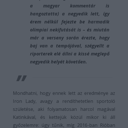
a magyar kommentár is
hangoztatta) a negyedik lett, így
érem nélkül fejezte be harmadik
olimpiai nekifutását is – és miután
már a verseny során érezte, hogy
baj van a tempójával, szégyellt a
riporterek elé állni a kissé meglepő
negyedik helyét követően.
Mondhatni, hogy ennek lett az eredménye az
Iron Lady, avagy a rendíthetetlen sportoló
születése, aki folyamatosan harcol magával
Katinkával, és kettejük közül mikor ki áll
győzelemre: úgy tűnik, míg 2016-ban Rióban