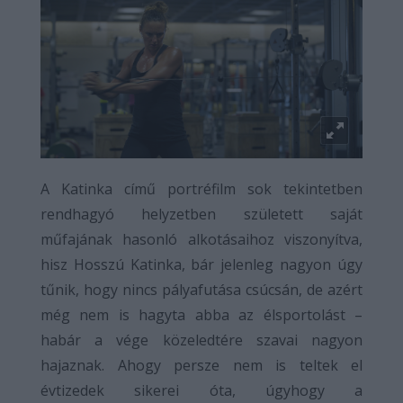
A Katinka című portréfilm sok tekintetben
rendhagyó helyzetben született saját
műfajának hasonló alkotásaihoz viszonyítva,
hisz Hosszú Katinka, bár jelenleg nagyon úgy
tűnik, hogy nincs pályafutása csúcsán, de azért
még nem is hagyta abba az élsportolást –
habár a vége közeledtére szavai nagyon
hajaznak. Ahogy persze nem is teltek el
évtizedek sikerei óta, úgyhogy a