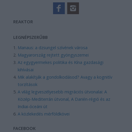
REAKTOR
LEGNÉPSZERŰBB
Manaus: a dzsungel szívének városa
Magyarország rejtett gyöngyszemei
Az egygyermekes politika és Kína gazdasági
kihívásai
Mik alakítják a gondolkodásod? Avagy a kognitív
torzítások
A világ legveszélyesebb migrációs útvonalai: A
Közép-Mediterrán útvonal, A Darién-régió és az
Indiai-óceáni út
A közlekedés mérföldkövei
FACEBOOK