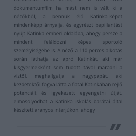
dokumentumfilm ha mást nem is vált ki a
nézőkből, a bennük élő Katinka-képet
mindenképp árnyalja, és egyrészt bepillantást
nyújt Katinka emberi oldalába, ahogy persze a
mindent feláldozni képes sportoló
személyiségébe is. A néző a 110 perces alkotás
során láthatja az apró Katinkát, aki már
kisgyermekként sem tudott távol maradni a
víztől, meghallgatja a nagypapát, aki
kezdetektől fogva látta a fiatal Katinkában rejlő
potenciált és igyekezett egyengetni útját,
elmosolyodhat a Katinka iskolás barátai által
készített aranyos interjúkon, ahogy