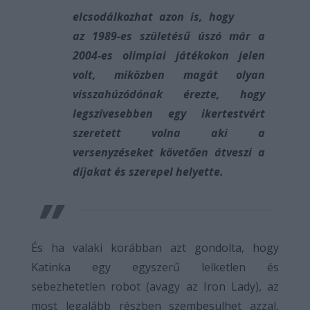
elcsodálkozhat azon is, hogy
az 1989-es születésű úszó már a
2004-es olimpiai játékokon jelen
volt, miközben magát olyan
visszahúzódónak érezte, hogy
legszívesebben egy ikertestvért
szeretett volna aki a
versenyzéseket követően átveszi a
díjakat és szerepel helyette.
És ha valaki korábban azt gondolta, hogy
Katinka egy egyszerű lelketlen és
sebezhetetlen robot (avagy az Iron Lady), az
most legalább részben szembesülhet azzal,