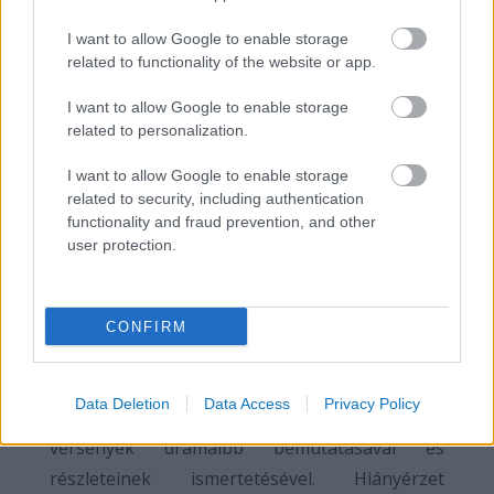
meglehetősen dinamikusak, minőségileg
I want to allow Google to enable storage
megállja a helyét, ahogy egy kicsit a
related to functionality of the website or app.
legnagyobb úszásainak izgalmait is átélhetjük,
habár az úszás sokszor háttérbe kerül, hisz
I want to allow Google to enable storage
related to personalization.
szinte semmit nem tudunk meg a 2004-es első
olimpia közvetlen előzményeiről (ne feledjük,
I want to allow Google to enable storage
ekkor gyakorlatilag egy gyerekként utazott ki),
related to security, including authentication
functionality and fraud prevention, and other
nem láthatjuk át a 2012-es nagy kudarc rövid
user protection.
távú következményeit, ahogy a mostani tokiói
olimpiáról is kevés részlet mutatkozik meg
(azon kívül, hogy arról beszél édesanyjának, az
CONFIRM
edzések során nem úszik túl jó időket) – így
alapvetően kimondható, hogy lehetett volna
Data Deletion
Data Access
Privacy Policy
még az izgalmakat némileg fokozni a
versenyek drámaibb bemutatásával és
részleteinek ismertetésével. Hiányérzet