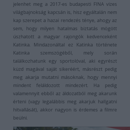
jelenhet meg a 2017-es budapesti FINA vizes
világbajnokság kapcsán is, hisz egyáltalán nem
kap szerepet a hazai rendezés ténye, ahogy az
sem, hogy milyen hatalmas biztatás mögött
úszhatott a magyar rajongók kedvenceként
Katinka. Mindazonáltal ez Katinka története
Katinka szemszögéből, mely során
találkozhatunk egy sportolóval, aki egyrészt
küzd magával saját sikeréért, másrészt pedig
meg akarja mutatni másoknak, hogy mennyi
mindent feláldozott mindezért. Ha pedig
valamennyit ebből az áldozatból meg akarunk
érteni (vagy legalábbis meg akarjuk hallgatni
hitvallását), akkor nagyon is érdemes a filmre
beülni.