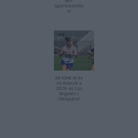
lett
sportvezetőv
el
Mi tűnik el és
mi érkezik a
2028-as Los
Angeles-i
Olimpiára?