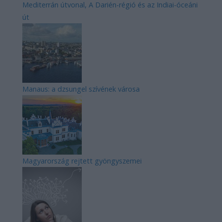
Mediterrán útvonal, A Darién-régió és az Indiai-óceáni
út
Manaus: a dzsungel szívének városa
Magyarország rejtett gyöngyszemei