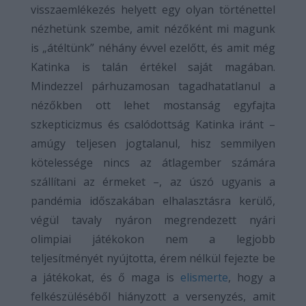
visszaemlékezés helyett egy olyan történettel
nézhetünk szembe, amit nézőként mi magunk
is „átéltünk” néhány évvel ezelőtt, és amit még
Katinka is talán értékel saját magában.
Mindezzel párhuzamosan tagadhatatlanul a
nézőkben ott lehet mostanság egyfajta
szkepticizmus és csalódottság Katinka iránt –
amúgy teljesen jogtalanul, hisz semmilyen
kötelessége nincs az átlagember számára
szállítani az érmeket –, az úszó ugyanis a
pandémia időszakában elhalasztásra kerülő,
végül tavaly nyáron megrendezett nyári
olimpiai játékokon nem a legjobb
teljesítményét nyújtotta, érem nélkül fejezte be
a játékokat, és ő maga is
elismerte
, hogy a
felkészüléséből hiányzott a versenyzés, amit