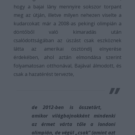
hogy a bajai lány mennyire sokszor torpant
meg az útján, illetve milyen nehezen viselte a
kudarcokat: már a 2008-as pekingi olimpián a
döntőből való kimaradás után
csalódottságában az úszást csak eszköznek
látta az amerikai ösztöndíj elnyerése
érdekében, ahol aztán elmondása szerint
folyamatosan otthonával, Bajával álmodott, és
csak a hazatérést tervezte,
de 2012-ben is összetört,
amikor világbajnokként mindenki
az érmet várta tőle a londoni
olimpián, de végül „csak” (amint azt