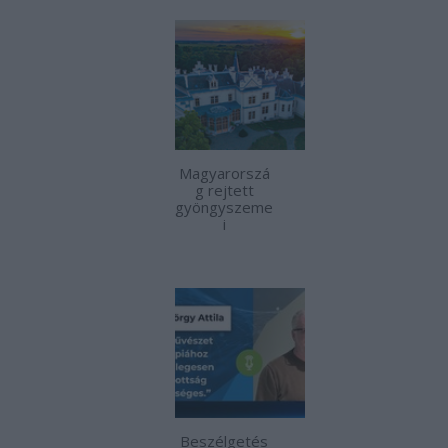
Magyarorszá
g rejtett
gyöngyszeme
i
Beszélgetés