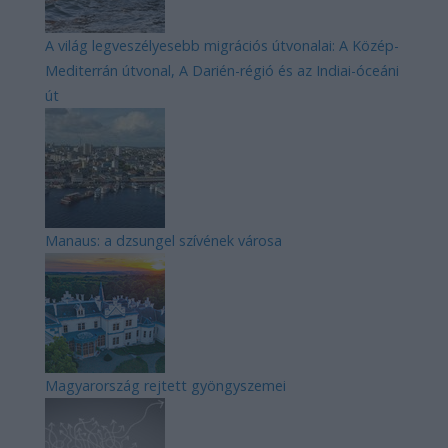
A világ legveszélyesebb migrációs útvonalai: A Közép-
Mediterrán útvonal, A Darién-régió és az Indiai-óceáni
út
Manaus: a dzsungel szívének városa
Magyarország rejtett gyöngyszemei