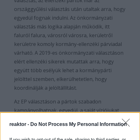
választás, az ellenzéki pártok már az
országgyűlési választás után utaltak arra, hogy
egyedül fognak indulni. Az önkormányzati
választás más logika alapján működik, itt
faluról falura, városról városra, kerületről
kerületre komoly kormány-ellenzéki párviadal
várható. A 2019-es önkormányzati választáson
elért ellenzéki sikerek mutattak arra, hogy
együtt több esélyük lehet a kormánypárti
jelölttel szemben, elkerülhetetlen, hogy
koordinálják a jelöltállítást.
Az EP választáson a pártok szabadon
kampányolhatnak, egyedül, a saját víziójukat
próbálják meg eladni a választók számára, a
reaktor -
Do Not Process My Personal Information
sajátjaikat próbálják mandátumhoz juttatni. Az
önkormányzati választáson - feltéve, ha nem
If you wish to opt-out of the sale, sharing to third parties, or