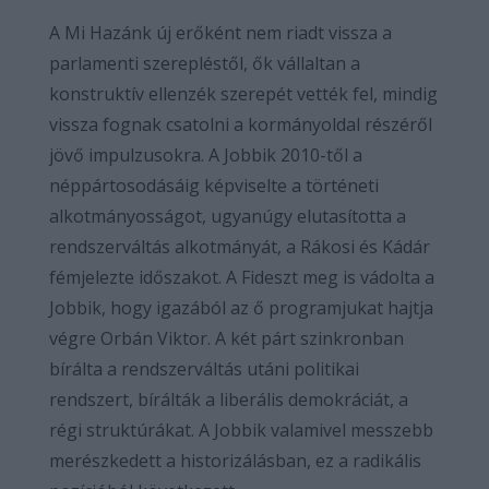
A Mi Hazánk új erőként nem riadt vissza a
parlamenti szerepléstől, ők vállaltan a
konstruktív ellenzék szerepét vették fel, mindig
vissza fognak csatolni a kormányoldal részéről
jövő impulzusokra. A Jobbik 2010-től a
néppártosodásáig képviselte a történeti
alkotmányosságot, ugyanúgy elutasította a
rendszerváltás alkotmányát, a Rákosi és Kádár
fémjelezte időszakot. A Fideszt meg is vádolta a
Jobbik, hogy igazából az ő programjukat hajtja
végre Orbán Viktor. A két párt szinkronban
bírálta a rendszerváltás utáni politikai
rendszert, bírálták a liberális demokráciát, a
régi struktúrákat. A Jobbik valamivel messzebb
merészkedett a historizálásban, ez a radikális