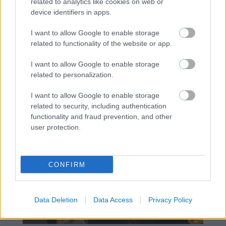
related to analytics like cookies on web or
egymást okolták, elégtelennek tartották a
device identifiers in apps.
másik teljesítményét. A végtelenségig nem
lehet hivatkozni az erőviszonyok
I want to allow Google to enable storage
related to functionality of the website or app.
egyenlőtlenségére, az ellenzéki politikusokat is
megválasztották, elfogadták a
I want to allow Google to enable storage
játékszabályokat, képviselniük kellene a
related to personalization.
szavazóikat ebben a kérdésben is.
I want to allow Google to enable storage
related to security, including authentication
functionality and fraud prevention, and other
user protection.
CONFIRM
Data Deletion
Data Access
Privacy Policy