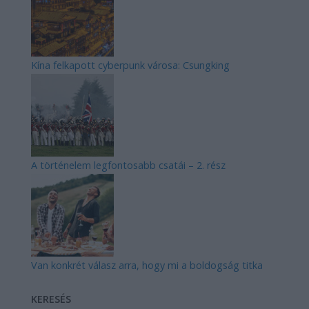
Kína felkapott cyberpunk városa: Csungking
A történelem legfontosabb csatái – 2. rész
Van konkrét válasz arra, hogy mi a boldogság titka
KERESÉS