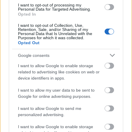
releváns párt.
I want to opt-out of processing my
Personal Data for Targeted Advertising.
Opted In
I want to opt-out of Collection, Use,
Az ellenzéknek sikerült megoldania azt a
Retention, Sale, and/or Sharing of my
Personal Data that Is Unrelated with the
talányt, amit a választási rendszer változásai
Purposes for which it was collected.
jelentettek; az előválasztás alkalmazásával a
Opted Out
látszat szerint tudták összpontosítani az
Google consents
erejüket. Azonban a kampány során kiderült,
I want to allow Google to enable storage
(de a választás után is) hogy ez az
related to advertising like cookies on web or
együttműködés nem működött olajozottan. A
device identifiers in apps.
partikuláris érdekek ütközése, a romboló viták
I want to allow my user data to be sent to
mára egy darabjaira hullott, népszerűtlen,
Google for online advertising purposes.
önbizalomhiányos, az útkeresés legelején álló
I want to allow Google to send me
baloldali ellenzéket hagyott maga után. A
personalized advertising.
választás után kevesen gyakoroltak önkritikát
az összefogott ellenzék részéről, leginkább
I want to allow Google to enable storage