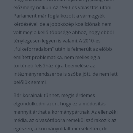
előzmény nélküli. Az 1990-es választás utáni
Parlament már foglalkozott a vármegyék
kérdésével, de a jobbközép koalíciónak nem
volt meg a kellő többsége ahhoz, hogy ebből
ténylegesen legyen is valami. A 2010-es
„fülkeforradalom” után is felmerült az előbb
említett problematika, nem mellesleg a
történeti felsőház újra beemelése az
intézményrendszerbe is szóba jött, de nem lett
belőlük semmi.
Bár korainak tűnhet, mégis érdemes
elgondolkodni azon, hogy ez a módosítás
mennyit árthat a kormánypártnak. Az ellenzéki
média, az olvasótábora remekül szórakozik az
egészen, a kormányoldalt mérsékelten, de