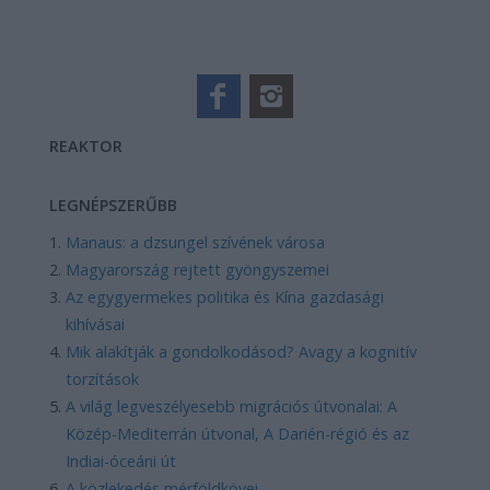
REAKTOR
LEGNÉPSZERŰBB
Manaus: a dzsungel szívének városa
Magyarország rejtett gyöngyszemei
Az egygyermekes politika és Kína gazdasági
kihívásai
Mik alakítják a gondolkodásod? Avagy a kognitív
torzítások
A világ legveszélyesebb migrációs útvonalai: A
Közép-Mediterrán útvonal, A Darién-régió és az
Indiai-óceáni út
A közlekedés mérföldkövei