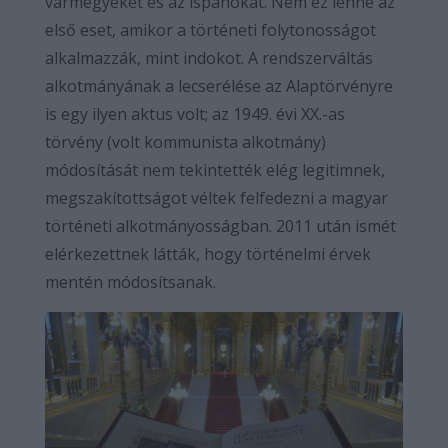
vármegyéket és az ispánokat. Nem ez lenne az
első eset, amikor a történeti folytonosságot
alkalmazzák, mint indokot. A rendszerváltás
alkotmányának a lecserélése az Alaptörvényre
is egy ilyen aktus volt; az 1949. évi XX.-as
törvény (volt kommunista alkotmány)
módosítását nem tekintették elég legitimnek,
megszakítottságot véltek felfedezni a magyar
történeti alkotmányosságban. 2011 után ismét
elérkezettnek látták, hogy történelmi érvek
mentén módosítsanak.