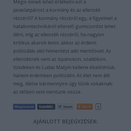
Mégis minek lehet értékelni ezt a
javaslatpárost a kormány és az ellenzék
részéről? A kormány részéről egy, a figyelmet a
hatalomtechnikáról elterelő gumicsontot lehet
látni, míg az ellenzék részéről, ha nagyon
kritikus akarok lenni, akkor az érdemi
politizálás alól felmentést adó mentőövet. Az
ellenzéknek nem az ispánokon, sóadókon,
tizedeken és Ludas Matyin kellene élcelődniük,
hanem érdemben politizálni. Az élet nem állt
meg, illetve bármennyire úgy tűnik sokaknak;
az időben sem mentünk vissza.
Tetszik
0
AJÁNLOTT BEJEGYZÉSEK: