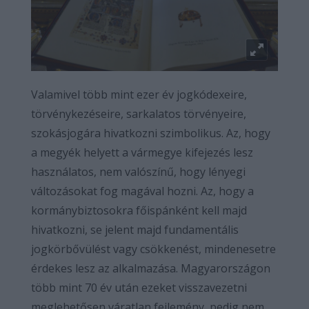
Valamivel több mint ezer év jogkódexeire,
törvénykezéseire, sarkalatos törvényeire,
szokásjogára hivatkozni szimbolikus. Az, hogy
a megyék helyett a vármegye kifejezés lesz
használatos, nem valószínű, hogy lényegi
változásokat fog magával hozni. Az, hogy a
kormánybiztosokra főispánként kell majd
hivatkozni, se jelent majd fundamentális
jogkörbővülést vagy csökkenést, mindenesetre
érdekes lesz az alkalmazása. Magyarországon
több mint 70 év után ezeket visszavezetni
meglehetősen váratlan fejlemény, pedig nem