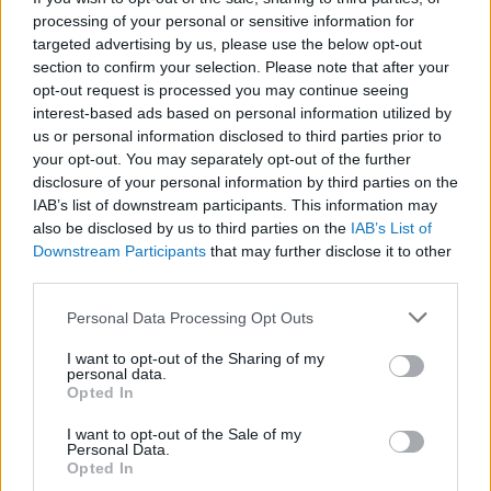
mondanak le az összefogásról - akkor valami
processing of your personal or sensitive information for
targeted advertising by us, please use the below opt-out
közös mellett, valaki közösért kell
section to confirm your selection. Please note that after your
kampányolniuk. Mindez egyedül a Fidesz-KDNP
opt-out request is processed you may continue seeing
és a Mi Hazánk számára nem okoz problémát,
interest-based ads based on personal information utilized by
us or personal information disclosed to third parties prior to
hiszen mindkét alakulat egyedül fog indulni,
your opt-out. You may separately opt-out of the further
önálló szereplőként. Nem mellesleg a
disclosure of your personal information by third parties on the
kormánypártnak van a legtöbb erőforrása
IAB’s list of downstream participants. This information may
also be disclosed by us to third parties on the
IAB’s List of
ennek a menedzselésére, a jobboldali
Downstream Participants
that may further disclose it to other
radikálisok pedig a parlamenti jelenléttel járó
third parties.
pénzbeli támogatás miatt jelentős tőkéhez
Please note that this website/app uses one or more Google
Personal Data Processing Opt Outs
jutnak, így nekik sem fog majd gondot okozni a
services and may gather and store information including but
kettős kampány.
not limited to your visit or usage behaviour. You may click to
I want to opt-out of the Sharing of my
personal data.
grant or deny consent to Google and its third-party tags to
Opted In
use your data for below specified purposes in below Google
consent section.
I want to opt-out of the Sale of my
Először fog majd a Mi Hazánk annyi
Personal Data.
Opted In
pénzből gazdálkodni, mint a többi