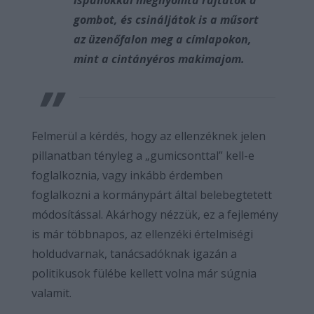
ispánokkal megnyomta rajtatok a
gombot, és csináljátok is a műsort
az üzenőfalon meg a címlapokon,
mint a cintányéros makimajom.
Felmerül a kérdés, hogy az ellenzéknek jelen
pillanatban tényleg a „gumicsonttal” kell-e
foglalkoznia, vagy inkább érdemben
foglalkozni a kormánypárt által belebegtetett
módosítással. Akárhogy nézzük, ez a fejlemény
is már többnapos, az ellenzéki értelmiségi
holdudvarnak, tanácsadóknak igazán a
politikusok fülébe kellett volna már súgnia
valamit.