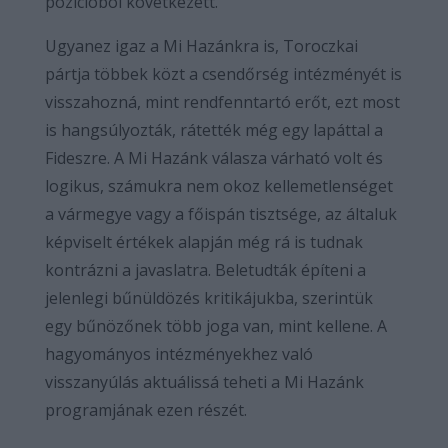
pozícióból következett.
Ugyanez igaz a Mi Hazánkra is, Toroczkai
pártja többek közt a csendőrség intézményét is
visszahozná, mint rendfenntartó erőt, ezt most
is hangsúlyozták, rátették még egy lapáttal a
Fideszre. A Mi Hazánk válasza várható volt és
logikus, számukra nem okoz kellemetlenséget
a vármegye vagy a főispán tisztsége, az általuk
képviselt értékek alapján még rá is tudnak
kontrázni a javaslatra. Beletudták építeni a
jelenlegi bűnüldözés kritikájukba, szerintük
egy bűnözőnek több joga van, mint kellene. A
hagyományos intézményekhez való
visszanyúlás aktuálissá teheti a Mi Hazánk
programjának ezen részét.