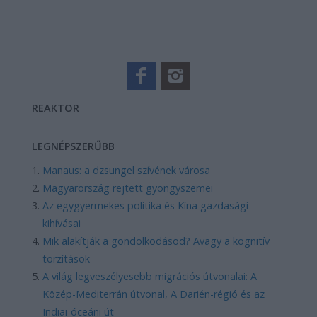
REAKTOR
LEGNÉPSZERŰBB
Manaus: a dzsungel szívének városa
Magyarország rejtett gyöngyszemei
Az egygyermekes politika és Kína gazdasági
kihívásai
Mik alakítják a gondolkodásod? Avagy a kognitív
torzítások
A világ legveszélyesebb migrációs útvonalai: A
Közép-Mediterrán útvonal, A Darién-régió és az
Indiai-óceáni út