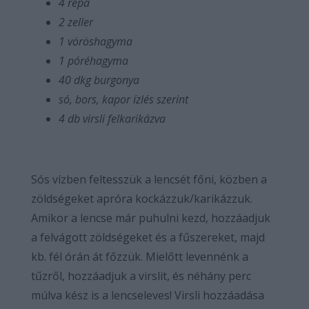
4
rép
a
2 zeller
1 vöröshagyma
1
pó
réhagyma
40 dkg burgonya
só, bors,
kapor
ízlés szerint
4
db virsli
felkarikázva
Sós vízben feltesszük a lencsét főni, közben a
zöldségeket apróra kockázzuk/karikázzuk.
Amikor a lencse már puhulni kezd, hozzáadjuk
a felvágott zöldségeket és a fűszereket, majd
kb. fél órán át főzzük. Mielőtt levennénk a
tűzről, hozzáadjuk a virslit, és néhány perc
múlva kész is a lencseleves! Virsli hozzáadása