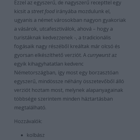
Ezzel az egyszerű, de nagyszerű recepttel egy
kicsit a
street food
irányába mozdulunk el,
ugyanis a német városokban nagyon gyakoriak
a vásárok, utcafesztiválok, ahová – hogy a
turistáknak kedvezzenek -, a tradicionális
fogásaik nagy részéből kreáltak már olcsó és
gyorsan elkészíthető verziót. A
currywurst
az
egyik kihagyhatatlan kedvenc
Németországban, így most egy borzasztóan
egyszerű, mindössze néhány összetevőből álló
verziót hoztam most, melynek alapanyagainak
többsége szerintem minden háztartásban
megtalálható.
Hozzávalók:
kolbász