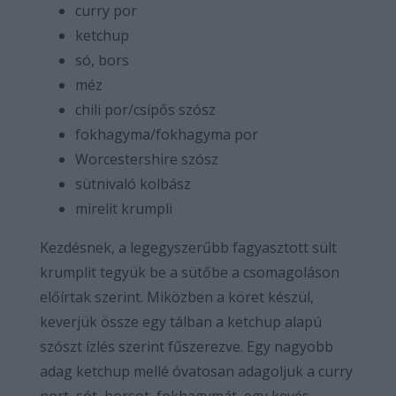
curry por
ketchup
só, bors
méz
chili por/csípős szósz
fokhagyma/fokhagyma por
Worcestershire szósz
sütnivaló kolbász
mirelit krumpli
Kezdésnek, a legegyszerűbb fagyasztott sült
krumplit tegyük be a sütőbe a csomagoláson
előírtak szerint. Miközben a köret készül,
keverjük össze egy tálban a ketchup alapú
szószt ízlés szerint fűszerezve. Egy nagyobb
adag ketchup mellé óvatosan adagoljuk a curry
port, sót, borsot, fokhagymát, egy kevés