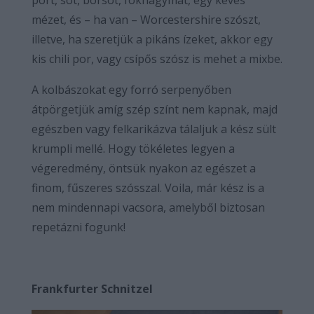
mézet, és – ha van – Worcestershire szószt,
illetve, ha szeretjük a pikáns ízeket, akkor egy
kis chili por, vagy csípős szósz is mehet a mixbe.
A kolbászokat egy forró serpenyőben
átpörgetjük amíg szép színt nem kapnak, majd
egészben vagy felkarikázva tálaljuk a kész sült
krumpli mellé. Hogy tökéletes legyen a
végeredmény, öntsük nyakon az egészet a
finom, fűszeres szósszal. Voila, már kész is a
nem mindennapi vacsora, amelyből biztosan
repetázni fogunk!
Frankfurter Schnitzel