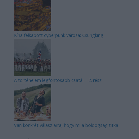
Kína felkapott cyberpunk városa: Csungking
A történelem legfontosabb csatái – 2. rész
Van konkrét válasz arra, hogy mi a boldogság titka