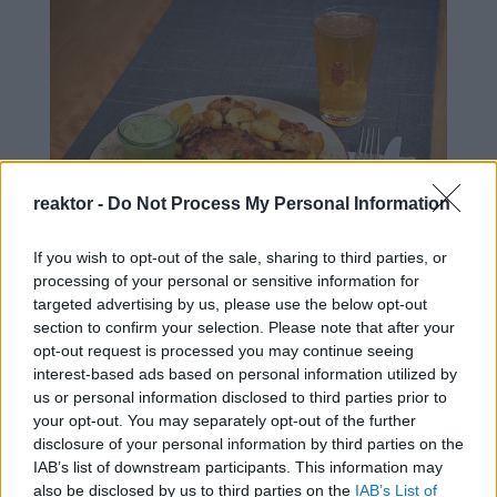
reaktor -
Do Not Process My Personal Information
If you wish to opt-out of the sale, sharing to third parties, or
processing of your personal or sensitive information for
targeted advertising by us, please use the below opt-out
section to confirm your selection. Please note that after your
opt-out request is processed you may continue seeing
interest-based ads based on personal information utilized by
A Schnitzel az egyik legnépszerűbb német
us or personal information disclosed to third parties prior to
fogás, viszont ahogy sok más ételt, így ezt is
your opt-out. You may separately opt-out of the further
több különféle módon szokták elkészíteni,
disclosure of your personal information by third parties on the
IAB’s list of downstream participants. This information may
régiótól függően. Az én személyes kedvencem
also be disclosed by us to third parties on the
IAB’s List of