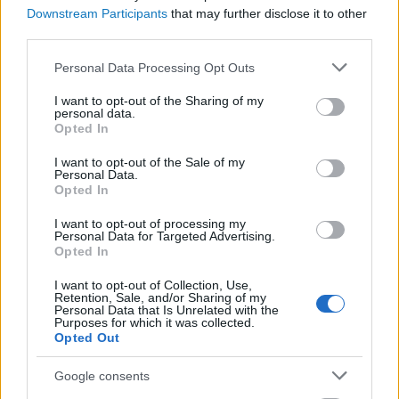
a frankfurti verzió, hiszen itt a hús mellé egy
Downstream Participants
that may further disclose it to other
igazán különleges zöld szószt is készítenek,
third parties.
ami alapanyagában egyszerű, olcsó, de annál
Please note that this website/app uses one or more Google
Personal Data Processing Opt Outs
finomabb, így garantáltan feldobja a fáradt őszi
services and may gather and store information including but
not limited to your visit or usage behaviour. You may click to
I want to opt-out of the Sharing of my
estéket! (Mivel minden hús elég drága
personal data.
grant or deny consent to Google and its third-party tags to
mostanság, ezért nem feltétlenül mindennapi
Opted In
use your data for below specified purposes in below Google
vacsora opció, viszont egy vasárnapi ebédre
consent section.
I want to opt-out of the Sale of my
Personal Data.
tökéletes!)
Opted In
Az étel alapja a rántott hús, ami lehet ízlés - és
I want to opt-out of processing my
Personal Data for Targeted Advertising.
pénztárca - szerint csirke, pulyka, sertés, borjú,
Opted In
vékonyan, panírban kisütve. Köretként pirított
I want to opt-out of Collection, Use,
burgonyát fogyasztanak hozzá, amit általában
Retention, Sale, and/or Sharing of my
Personal Data that Is Unrelated with the
előtte felkockáznak, kifőznek, majd
Purposes for which it was collected.
Opted Out
serpenyőben olajon rápirítanak. A recept éke
az ún. „Grüne So
ße“,
amit
egy
hideg
Google consents
főzelékhez, mártáshoz
tudnék leginkább