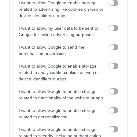
I want to allow Google to enable storage
hasonlítani, viszont mégis működik az étel és
related to advertising like cookies on web or
tökéletesen passzol a húshoz.
device identifiers in apps.
I want to allow my user data to be sent to
Google for online advertising purposes.
Hozzávalók az alaphoz:
I want to allow Google to send me
personalized advertising.
100 g tejföl
só, bors ízlés szerint
I want to allow Google to enable storage
1 ek. mustár
related to analytics like cookies on web or
device identifiers in apps.
csipet cukor
500 g natúr joghurt
I want to allow Google to enable storage
5 főtt tojás
related to functionality of the website or app.
I want to allow Google to enable storage
Fűszerek:
related to personalization.
1 csokor petrezselyem
I want to allow Google to enable storage
1 csokor metélőhagyma
related to security, including authentication