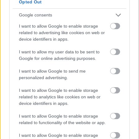
Opted Out
alakítják, hogy mások is segíthessenek fejleszteni.
Az…
Google consents
Tetszik
0
I want to allow Google to enable storage
related to advertising like cookies on web or
device identifiers in apps.
I want to allow my user data to be sent to
Google for online advertising purposes.
I want to allow Google to send me
personalized advertising.
I want to allow Google to enable storage
REAKTOR
related to analytics like cookies on web or
device identifiers in apps.
LEGNÉPSZERŰBB
I want to allow Google to enable storage
Manaus: a dzsungel szívének városa
related to functionality of the website or app.
Magyarország rejtett gyöngyszemei
I want to allow Google to enable storage
Az egygyermekes politika és Kína gazdasági