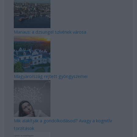
Manaus: a dzsungel szívének városa
Magyarország rejtett gyöngyszemei
Mik alakítják a gondolkodásod? Avagy a kognitív
torzítások