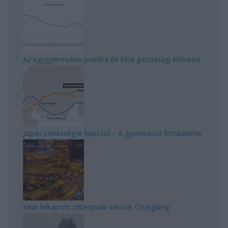
Az egygyermekes politika és Kína gazdasági kihívásai
Japán sebességre kapcsol – A gyorsvasút forradalma
Kína felkapott cyberpunk városa: Csungking