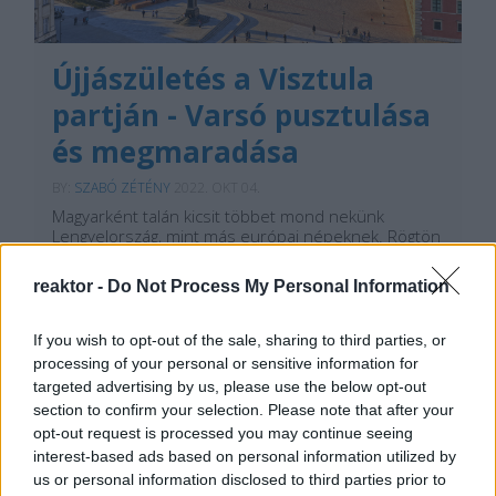
Újjászületés a Visztula
partján - Varsó pusztulása
és megmaradása
BY:
SZABÓ ZÉTÉNY
2022. OKT 04.
Magyarként talán kicsit többet mond nekünk
Lengyelország, mint más európai népeknek. Rögtön
a lengyel-magyar történelmi kapcsolatok jutnak
eszünkbe, ideértve akár Nagy Lajost – akit a
reaktor -
Do Not Process My Personal Information
lengyelek másképp ítélnek meg, mint mi -, akár
Báthoryt, akár Bem légióját. Még 1956-ban is
megjelent a…
If you wish to opt-out of the sale, sharing to third parties, or
processing of your personal or sensitive information for
Tetszik
targeted advertising by us, please use the below opt-out
0
section to confirm your selection. Please note that after your
opt-out request is processed you may continue seeing
interest-based ads based on personal information utilized by
us or personal information disclosed to third parties prior to