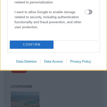
related to personalization.
kihívásai
Mik alakítják a gondolkodásod? Avagy a kognitív
I want to allow Google to enable storage
torzítások
related to security, including authentication
A világ legveszélyesebb migrációs útvonalai: A
functionality and fraud prevention, and other
user protection.
Közép-Mediterrán útvonal, A Darién-régió és az
Indiai-óceáni út
A közlekedés mérföldkövei
CONFIRM
FACEBOOK
Data Deletion
Data Access
Privacy Policy
LEGFRISSEBB