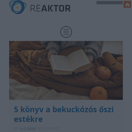
5 könyv a bekuckózós őszi
estékre
BY:
ILLESMAJA
2022. OKT 07.