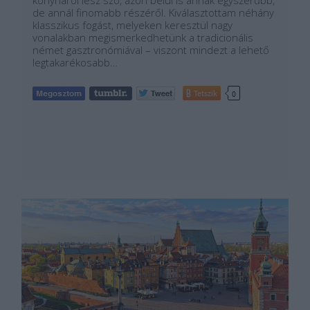
konyháról lesz szó, azon belül is annak egyszerűbb,
de annál finomabb részéről. Kiválasztottam néhány
klasszikus fogást, melyeken keresztül nagy
vonalakban megismerkedhetünk a tradicionális
német gasztronómiával – viszont mindezt a lehető
legtakarékosabb…
Tetszik
0