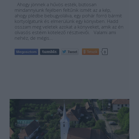
Ahogy jönnek a hűvös esték, biztosan
mindannyiunk fejében feltűnik ismét az a kép,
ahogy plédbe bebugyolálva, egy pohár forró bármit
kortyolgatunk és elmerülünk egy könyvben. Hadd
osszam meg veletek azokat a könyveket, amik az én
olvasós estéim kötelező résztvevői. Valami ami
nehéz, de mégis…
Tetszik
0