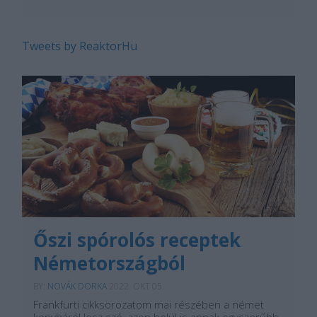
Tweets by ReaktorHu
Őszi spórolós receptek
Németországból
BY:
NOVÁK DORKA
2022. OKT 05.
Frankfurti cikksorozatom mai részében a német