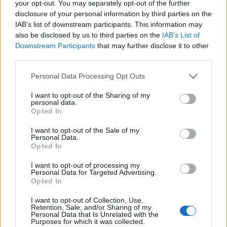
your opt-out. You may separately opt-out of the further
disclosure of your personal information by third parties on the
IAB’s list of downstream participants. This information may
also be disclosed by us to third parties on the
IAB’s List of
Downstream Participants
that may further disclose it to other
third parties.
Please note that this website/app uses one or more Google
Personal Data Processing Opt Outs
services and may gather and store information including but
not limited to your visit or usage behaviour. You may click to
I want to opt-out of the Sharing of my
personal data.
grant or deny consent to Google and its third-party tags to
Opted In
use your data for below specified purposes in below Google
200 nyelvre képes
consent section.
I want to opt-out of the Sale of my
Personal Data.
fordítóprogramon dolgozik
Opted In
Zuckerberg
I want to opt-out of processing my
Personal Data for Targeted Advertising.
BY:
KOVÁCS G. JUDIT
2022. OKT 03.
Opted In
Fotó: Shutterstock Nagyjából 200 nyelv közötti
fordításra alkalmas a Meta új mesterséges
I want to opt-out of Collection, Use,
Retention, Sale, and/or Sharing of my
intelligenciája (MI), amit Mark Zuckerberg, a
Personal Data that Is Unrelated with the
Facebook-tulajdonosa és csapata tervezett. Miután
Purposes for which it was collected.
elkészült a projekt, nyílt forráskódú szoftverré