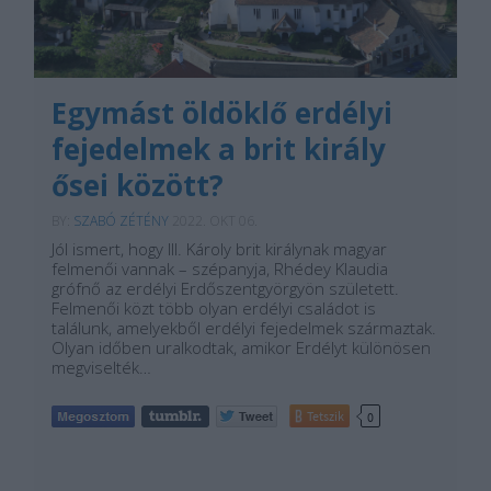
Egymást öldöklő erdélyi
fejedelmek a brit király
ősei között?
BY:
SZABÓ ZÉTÉNY
2022. OKT 06.
Jól ismert, hogy III. Károly brit királynak magyar
felmenői vannak – szépanyja, Rhédey Klaudia
grófnő az erdélyi Erdőszentgyörgyön született.
Felmenői közt több olyan erdélyi családot is
találunk, amelyekből erdélyi fejedelmek származtak.
Olyan időben uralkodtak, amikor Erdélyt különösen
megviselték…
Tetszik
0