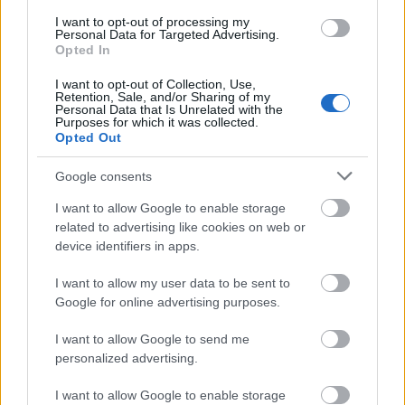
I want to opt-out of processing my
Personal Data for Targeted Advertising.
Opted In
I want to opt-out of Collection, Use,
Retention, Sale, and/or Sharing of my
REAKTOR
Personal Data that Is Unrelated with the
Purposes for which it was collected.
Opted Out
LEGNÉPSZERŰBB
Google consents
Manaus: a dzsungel szívének városa
I want to allow Google to enable storage
Magyarország rejtett gyöngyszemei
related to advertising like cookies on web or
Az egygyermekes politika és Kína gazdasági
device identifiers in apps.
kihívásai
Irak nagy dobása: új kereskedelmi út a világ
I want to allow my user data to be sent to
közepén
Google for online advertising purposes.
Mik alakítják a gondolkodásod? Avagy a kognitív
I want to allow Google to send me
torzítások
personalized advertising.
A világ legveszélyesebb migrációs útvonalai: A
Közép-Mediterrán útvonal, A Darién-régió és az
I want to allow Google to enable storage