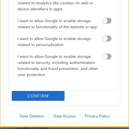
Indiai-óceáni út
related to analytics like cookies on web or
device identifiers in apps.
FACEBOOK
I want to allow Google to enable storage
related to functionality of the website or app.
I want to allow Google to enable storage
related to personalization.
I want to allow Google to enable storage
LEGFRISSEBB
related to security, including authentication
functionality and fraud prevention, and other
user protection.
CONFIRM
Irak nagy dobása: új kereskedelmi út a világ közepén
Data Deletion
Data Access
Privacy Policy