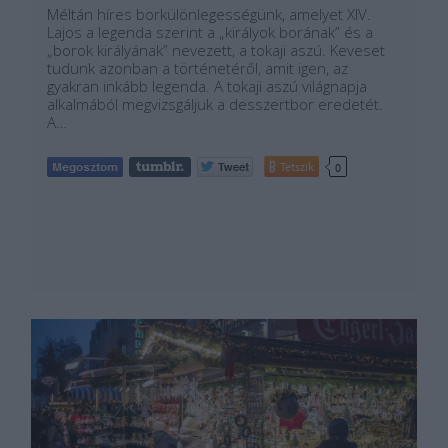
Méltán híres borkülönlegességünk, amelyet XIV.
Lajos a legenda szerint a „királyok borának” és a
„borok királyának” nevezett, a tokaji aszú. Keveset
tudunk azonban a történetéről, amit igen, az
gyakran inkább legenda. A tokaji aszú világnapja
alkalmából megvizsgáljuk a desszertbor eredetét.
A…
Tetszik
0