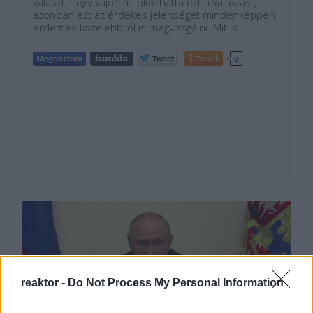
választ, hogy vajon mi okozhatta ezt a változást,
azonban ezt az érdekes jelenséget mindenképpen
érdemes közelebbről is megvizsgálni. Mit is…
Tetszik
0
reaktor -
Do Not Process My Personal Information