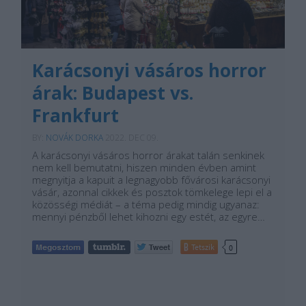
Karácsonyi vásáros horror
árak: Budapest vs.
Frankfurt
BY:
NOVÁK DORKA
2022. DEC 09.
A karácsonyi vásáros horror árakat talán senkinek
nem kell bemutatni, hiszen minden évben amint
megnyitja a kapuit a legnagyobb fővárosi karácsonyi
vásár, azonnal cikkek és posztok tömkelege lepi el a
közösségi médiát – a téma pedig mindig ugyanaz:
mennyi pénzből lehet kihozni egy estét, az egyre…
Tetszik
0