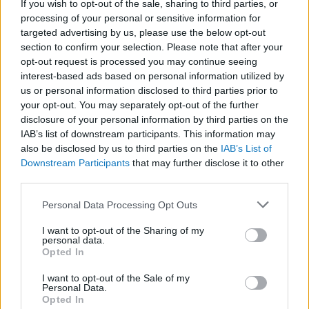
If you wish to opt-out of the sale, sharing to third parties, or
processing of your personal or sensitive information for
targeted advertising by us, please use the below opt-out
Oroszország ideológiája:
section to confirm your selection. Please note that after your
opt-out request is processed you may continue seeing
mi az alapja Putyin
interest-based ads based on personal information utilized by
szemléletének?
us or personal information disclosed to third parties prior to
your opt-out. You may separately opt-out of the further
BY:
SZABÓ ZÉTÉNY
2022. DEC 07.
disclosure of your personal information by third parties on the
A nyugati közvélemény ismeri, hogy Oroszország
IAB’s list of downstream participants. This information may
kellően autokratikus hagyományokkal bír,
also be disclosed by us to third parties on the
IAB’s List of
ugyanakkor nem látjuk át ezeknek a gyökerét.
Downstream Participants
that may further disclose it to other
Honnan ered az orosz küldetéstudat? Milyen
third parties.
törésvonal mentén változott meg az orosz
gondolkodás? Miért viszonyul í világhoz úgy, mint egy
Please note that this website/app uses one or more Google
Personal Data Processing Opt Outs
modern gyarmatosító? Végül…
services and may gather and store information including but
not limited to your visit or usage behaviour. You may click to
I want to opt-out of the Sharing of my
personal data.
Tetszik
0
grant or deny consent to Google and its third-party tags to
Opted In
use your data for below specified purposes in below Google
consent section.
I want to opt-out of the Sale of my
Personal Data.
Opted In