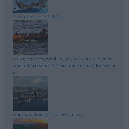
A közlekedés mérföldkövei
A világ legveszélyesebb migrációs útvonalai: A Közép-
Mediterrán útvonal, A Darién-régió és az Indiai-óceáni
út
Manaus: a dzsungel szívének városa