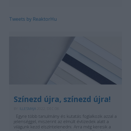
Tweets by ReaktorHu
Színezd újra, színezd újra!
BY:
ILLESMAJA
2022. DEC 08.
Egyre több tanulmány és kutatás foglalkozik azzal a
jelenséggel, miszerint az elmúlt évtizedek alatt a
világunk kezd elszíntelenedni. Arra még keresik a