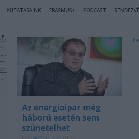
KUTATÁSAINK
ERASMUS+
PODCAST
RENDEZV
Tw
Az energiaipar még
háború esetén sem
szünetelhet
BY:
REAKTOR.HU
2022. FEB 26.