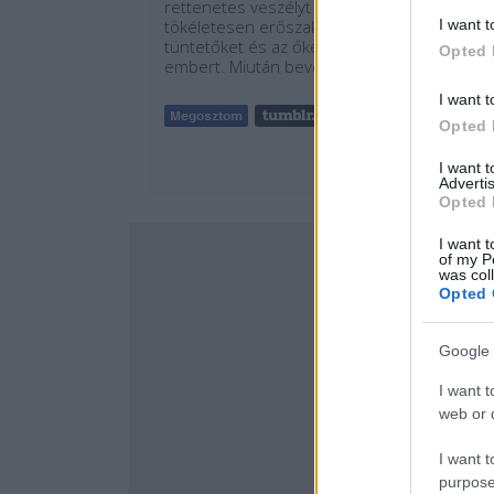
rettenetes veszélyt jelentő, amúgy
tökéletesen erőszakmentes kamionos
I want t
tüntetőket és az őket támogató rengeteg
Opted 
embert. Miután bevezették a…
I want t
Tetszik
1
Opted 
I want 
Advertis
Opted 
I want t
of my P
was col
Opted 
Google 
I want t
web or d
I want t
purpose