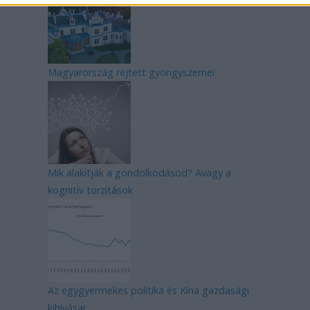
Magyarország rejtett gyöngyszemei
Mik alakítják a gondolkodásod? Avagy a
kognitív torzítások
Az egygyermekes politika és Kína gazdasági
kihívásai