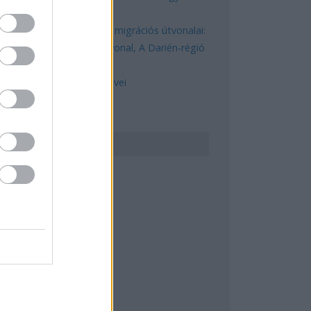
kognitív torzítások
A világ legveszélyesebb migrációs útvonalai:
A Közép-Mediterrán útvonal, A Darién-régió
és az Indiai-óceáni út
A közlekedés mérföldkövei
ERESÉS
GYÉB