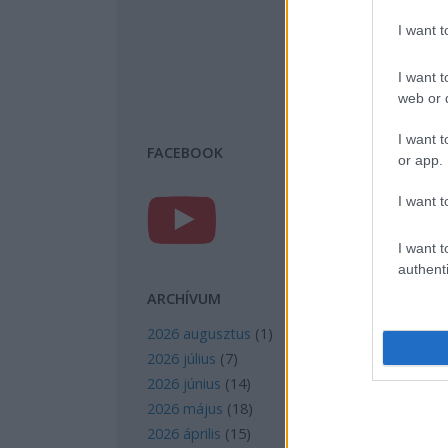
I want 
I want t
web or d
I want t
FACEBOOK
or app.
I want t
I want t
authenti
ARCHÍVUM
2026 augusztus
(
1
)
2026 július
(
7
)
2026 június
(
14
)
2026 május
(
18
)
2026 április
(
15
)