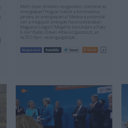
Miért olyan érdekes közgazdász szemmel az
y
energiaipar? Hogyan hatott a koronavírus
járvány az energiaiparra? Mekkora potenciál
l
van a megújuló energiák hasznosításában
Magyarországon? Megérte beruházni a Paks
II.-be? Ifjabb Chikán Attila közgazdászt, az
ALTEO Nyrt. vezérigazgatóját…
Tetszik
0