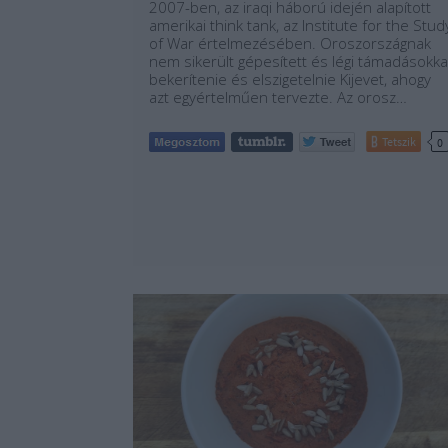
2007-ben, az iraqi háború idején alapított
amerikai think tank, az Institute for the Stud
of War értelmezésében. Oroszországnak
nem sikerült gépesített és légi támadásokka
bekerítenie és elszigetelnie Kijevet, ahogy
azt egyértelműen tervezte. Az orosz…
Tetszik
0