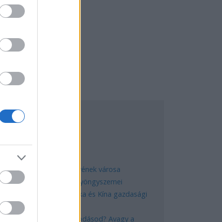
EGNÉPSZERŰBB
Manaus: a dzsungel szívének városa
Magyarország rejtett gyöngyszemei
Az egygyermekes politika és Kína gazdasági
kihívásai
Mik alakítják a gondolkodásod? Avagy a