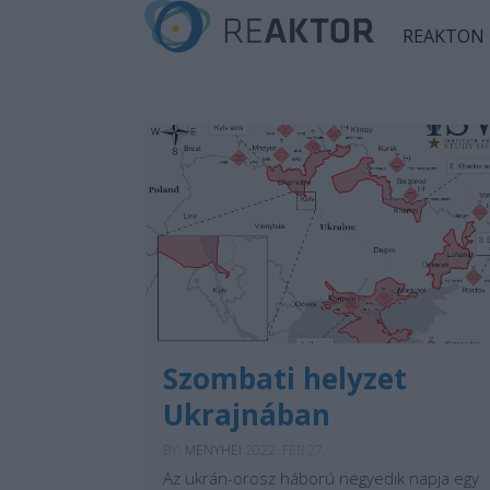
REAKTON
Szombati helyzet
Ukrajnában
BY:
MENYHEI
2022. FEB 27.
Az ukrán-orosz háború negyedik napja egy