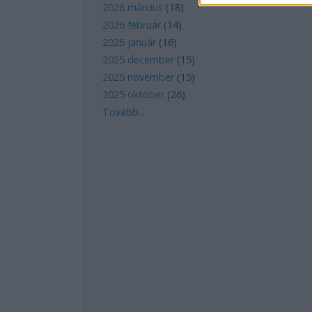
2026 március
(
18
)
2026 február
(
14
)
2026 január
(
16
)
2025 december
(
15
)
2025 november
(
15
)
2025 október
(
26
)
Tovább
...