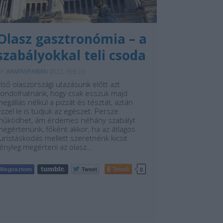
Olasz gasztronómia – a
szabályokkal teli csoda
Y:
ARMINVFABIAN
2022. FEB 23.
lső olaszországi utazásunk előtt azt
gondolhatnánk, hogy csak esszük majd
egállás nélkül a pizzát és tésztát, aztán
zzel le is tudjuk az egészet. Persze
működhet, ám érdemes néhány szabályt
megértenünk, főként akkor, ha az átlagos
uristáskodás mellett szeretnénk kicsit
tényleg megérteni az olasz…
Tetszik
0