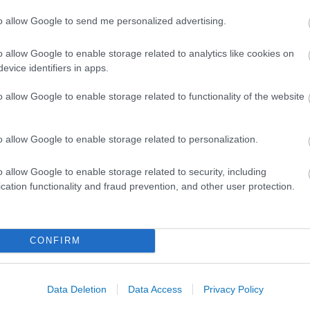
to allow Google to send me personalized advertising.
A közlekedés mérföldkövei
o allow Google to enable storage related to analytics like cookies on
evice identifiers in apps.
o allow Google to enable storage related to functionality of the website
K
o allow Google to enable storage related to personalization.
A világ legveszélyesebb migrációs útvonalai: A
Közép-Mediterrán útvonal, A Darién-régió és
o allow Google to enable storage related to security, including
az Indiai-óceáni út
cation functionality and fraud prevention, and other user protection.
E
CONFIRM
Manaus: a dzsungel szívének városa
Data Deletion
Data Access
Privacy Policy