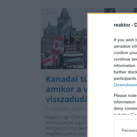
reaktor -
D
If you wish 
sensitive in
confirm you
continue se
information 
further disc
Kanadai tüntetések –
participants
Downstream 
amikor a valóság
Please note
visszadudál
information 
deny consent
BY:
TÓTH BÍRÓ ZSÓFIA
2022. FEB 22.
in below Go
Nagyon úgy tűnik, Justin Trudeau-nak és
kormányának elgurult a gyógyszere. Egésze
elképesztő intézkedéseket hoznak, hogy
Persona
megfékezzék a szerintük nyilvánvalóan