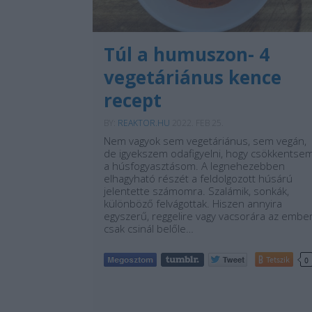
Túl a humuszon- 4
vegetáriánus kence
recept
BY:
REAKTOR.HU
2022. FEB 25.
Nem vagyok sem vegetáriánus, sem vegán,
de igyekszem odafigyelni, hogy csökkentse
a húsfogyasztásom. A legnehezebben
elhagyható részét a feldolgozott húsárú
jelentette számomra. Szalámik, sonkák,
különböző felvágottak. Hiszen annyira
egyszerű, reggelire vagy vacsorára az embe
csak csinál belőle…
Tetszik
0