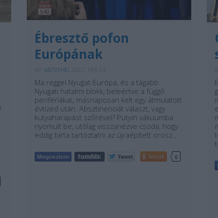
Ébresztő pofon
Európának
BY:
MENYHEI
2022. FEB 24.
B
Ma reggel Nyugat-Európa, és a tágabb
E
Nyugati hatalmi blokk, beleértve a függő
perifériákat, másnaposan kelt egy átmulatott
m
m
évtized után. Absztinenciát választ, vagy
e
kutyaharapást szőrével? Putyin vákuumba
nyomult be, utólag visszanézve csoda, hogy
eddig bírta tartóztatni az újraépített orosz…
t
r
Tetszik
0