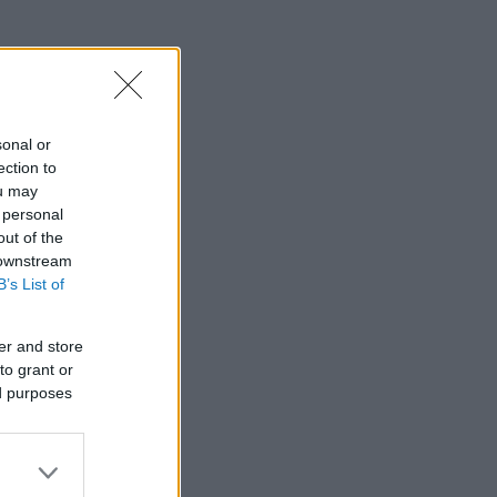
sonal or
ection to
ou may
 personal
out of the
 downstream
B’s List of
er and store
to grant or
ed purposes