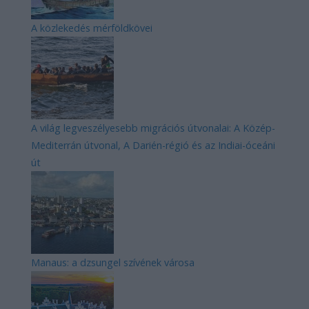
A közlekedés mérföldkövei
A világ legveszélyesebb migrációs útvonalai: A Közép-
Mediterrán útvonal, A Darién-régió és az Indiai-óceáni
út
Manaus: a dzsungel szívének városa