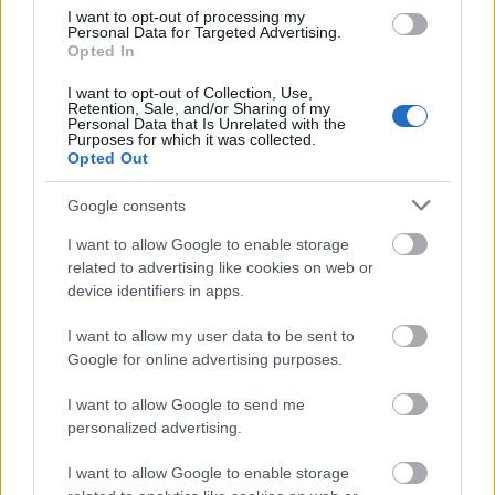
valamit cserébe.
És azért, mert
I want to opt-out of processing my
elveszíteni és kapni valamit,
Personal Data for Targeted Advertising.
Opted In
egyformán fájdalmas. És mert
I want to opt-out of Collection, Use,
tudtuk, mit vesztettünk el, de még
Retention, Sale, and/or Sharing of my
Personal Data that Is Unrelated with the
nem tudtuk szavakba önteni, mi az,
Purposes for which it was collected.
amit kaptunk.”
Opted Out
Google consents
I want to allow Google to enable storage
related to advertising like cookies on web or
Egy azonban biztos. Ez a könyv (Tandori Dezső
device identifiers in apps.
szavaival élve), “nem semmi”!
I want to allow my user data to be sent to
Google for online advertising purposes.
I want to allow Google to send me
(Borítókép forrása: adrot.hu)
personalized advertising.
Tetszik
0
I want to allow Google to enable storage