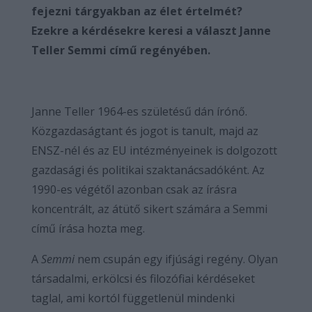
fejezni tárgyakban az élet értelmét?
Ezekre a kérdésekre keresi a választ Janne
Teller Semmi című regényében.
Janne Teller 1964-es születésű dán írónő.
Közgazdaságtant és jogot is tanult, majd az
ENSZ-nél és az EU intézményeinek is dolgozott
gazdasági és politikai szaktanácsadóként. Az
1990-es végétől azonban csak az írásra
koncentrált, az átütő sikert számára a Semmi
című írása hozta meg.
A
Semmi
nem csupán egy ifjúsági regény. Olyan
társadalmi, erkölcsi és filozófiai kérdéseket
taglal, ami kortól függetlenül mindenki