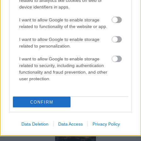
related to analytics like cookies on web or
AJÁNLOTT BEJEGYZÉSEK:
device identifiers in apps.
I want to allow Google to enable storage
related to functionality of the website or app.
I want to allow Google to enable storage
related to personalization.
I want to allow Google to enable storage
related to security, including authentication
Hogyan
functionality and fraud prevention, and other
olvassunk
user protection.
(Dosztojevsz
kijt)?
CONFIRM
Data Deletion
Data Access
Privacy Policy