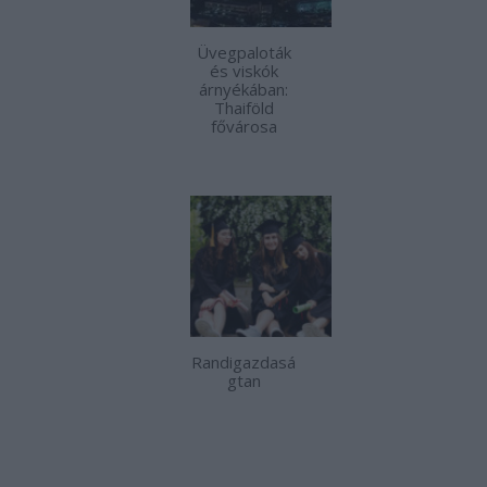
Üvegpaloták
és viskók
árnyékában:
Thaiföld
fővárosa
Randigazdasá
gtan