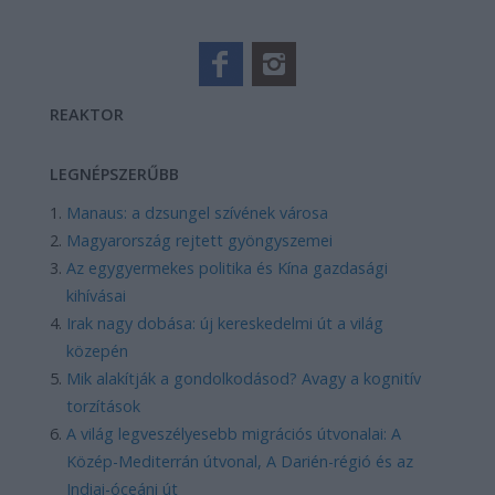
REAKTOR
LEGNÉPSZERŰBB
Manaus: a dzsungel szívének városa
Magyarország rejtett gyöngyszemei
Az egygyermekes politika és Kína gazdasági
kihívásai
Irak nagy dobása: új kereskedelmi út a világ
közepén
Mik alakítják a gondolkodásod? Avagy a kognitív
torzítások
A világ legveszélyesebb migrációs útvonalai: A
Közép-Mediterrán útvonal, A Darién-régió és az
Indiai-óceáni út