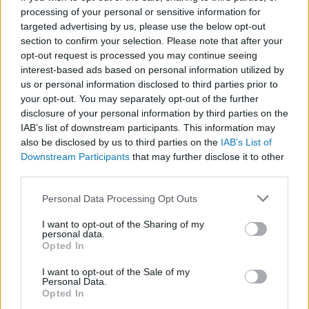
(kép forrása: sgyak.u-szeged.hu)
processing of your personal or sensitive information for
targeted advertising by us, please use the below opt-out
Sok könyv keresi az élet értelmét, de miért pont
section to confirm your selection. Please note that after your
ez lett világsiker? Miért pont ezt kéne
opt-out request is processed you may continue seeing
megvenni és elolvasni?
interest-based ads based on personal information utilized by
us or personal information disclosed to third parties prior to
Talán azért, mert a regény befejezése után az
your opt-out. You may separately opt-out of the further
disclosure of your personal information by third parties on the
olvasó csak ül és gondolkodik, próbálja
IAB’s list of downstream participants. This information may
befogadni ezt az érzést, ami mindenkinek egy
also be disclosed by us to third parties on the
IAB’s List of
kicsit más. A könyv elolvasása utáni érzéseket,
Downstream Participants
that may further disclose it to other
third parties.
pont Janne Teller fogalmazza meg a
legpontosabban.
Please note that this website/app uses one or more Google
Personal Data Processing Opt Outs
services and may gather and store information including but
not limited to your visit or usage behaviour. You may click to
I want to opt-out of the Sharing of my
personal data.
grant or deny consent to Google and its third-party tags to
Opted In
use your data for below specified purposes in below Google
consent section.
,,Azért sírtunk, mert
I want to opt-out of the Sale of my
Personal Data.
elvesztettünk valamit, és kaptunk
Opted In