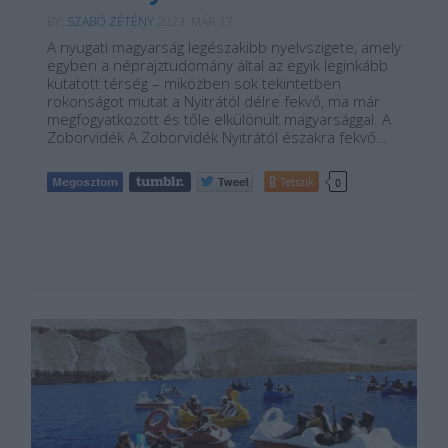
BY:
SZABÓ ZÉTÉNY
2023. MÁR 17.
A nyugati magyarság legészakibb nyelvszigete, amely
egyben a néprajztudomány által az egyik leginkább
kutatott térség – miközben sok tekintetben
rokonságot mutat a Nyitrától délre fekvő, ma már
megfogyatkozott és tőle elkülönült magyarsággal. A
Zoborvidék A Zoborvidék Nyitrától északra fekvő…
Tetszik
0