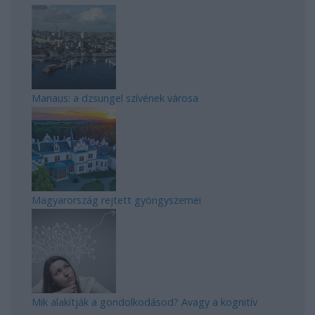
Manaus: a dzsungel szívének városa
Magyarország rejtett gyöngyszemei
Mik alakítják a gondolkodásod? Avagy a kognitív