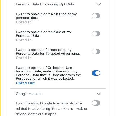
Please note that this website/app uses one or more Google
Tetszik
0
Personal Data Processing Opt Outs
services and may gather and store information including but
not limited to your visit or usage behaviour. You may click to
I want to opt-out of the Sharing of my
personal data.
grant or deny consent to Google and its third-party tags to
Opted In
use your data for below specified purposes in below Google
consent section.
I want to opt-out of the Sale of my
Personal Data.
Opted In
I want to opt-out of processing my
Personal Data for Targeted Advertising.
Opted In
I want to opt-out of Collection, Use,
Retention, Sale, and/or Sharing of my
Personal Data that Is Unrelated with the
Purposes for which it was collected.
Opted Out
Google consents
I want to allow Google to enable storage
related to advertising like cookies on web or
Az úrfi, aki lovat lopni járt:
device identifiers in apps.