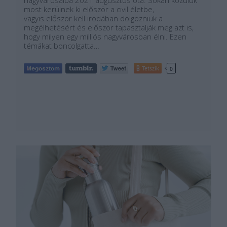
nagyvárosaiba 2021 augusztus óta. Sokan közülük
most kerülnek ki először a civil életbe,
vagyis először kell irodában dolgozniuk a
megélhetésért és először tapasztalják meg azt is,
hogy milyen egy milliós nagyvárosban élni. Ezen
témákat boncolgatta…
Tetszik
0