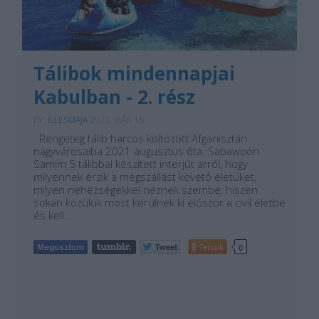
Tálibok mindennapjai
Kabulban - 2. rész
BY:
ILLESMAJA
2023. MÁR 16.
Rengeteg tálib harcos költözött Afganisztán
nagyvárosaiba 2021 augusztus óta. Sabawoon
Samim 5 tálibbal készített interjút arról, hogy
milyennek érzik a megszállást követő életüket,
milyen nehézségekkel néznek szembe, hiszen
sokan közülük most kerülnek ki először a civil életbe
és kell…
Tetszik
0