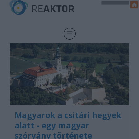
Magyarok a csitári hegyek
alatt - egy magyar
szórvány története