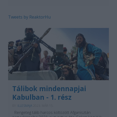
Tweets by ReaktorHu
Tálibok mindennapjai
Kabulban - 1. rész
BY:
ILLESMAJA
2023. MÁR 15.
Rengeteg tálib harcos költözött Afganisztán