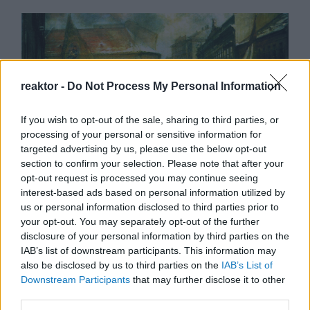
reaktor -
Do Not Process My Personal Information
If you wish to opt-out of the sale, sharing to third parties, or
processing of your personal or sensitive information for
targeted advertising by us, please use the below opt-out
section to confirm your selection. Please note that after your
A nemzet forradalma
opt-out request is processed you may continue seeing
interest-based ads based on personal information utilized by
BY:
SZABÓ ZÉTÉNY
2023. MÁR 14.
us or personal information disclosed to third parties prior to
A forradalomról általában nem a törvényesség vagy
your opt-out. You may separately opt-out of the further
a stabilitás jut eszünkbe, ugyanakkor Deák István
disclosure of your personal information by third parties on the
történész a magyar forradalmat törvényesnek
nevezte. Hasonlóan: a Habsburg-családot inkább
IAB’s list of downstream participants. This information may
ellenségképként értelmezzük 1848-49 kapcsán,
also be disclosed by us to third parties on the
IAB’s List of
semmint törvényes uralkodóként. 1848-49 ugyanis
Downstream Participants
that may further disclose it to other
a…
third parties.