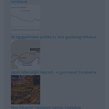
torzítások
Az egygyermekes politika és Kína gazdasági kihívásai
Japán sebességre kapcsol – A gyorsvasút forradalma
Kína felkapott cyberpunk városa: Csungking