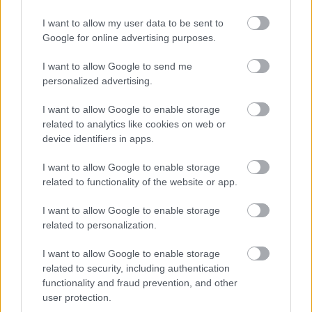
Angyal Bandi, az első
I want to allow my user data to be sent to
magyar betyár
Google for online advertising purposes.
BY:
SZABÓ ZÉTÉNY
2023. MÁR 13.
I want to allow Google to send me
Mindannyian ismerjük a magyar betyárok
personalized advertising.
történeteit. Legtöbbször katonaszökevényekről,
szegény juhászbojtárokról szólnak ezek a sokszor
I want to allow Google to enable storage
romantikus szálakkal szőtt mesék – Vidróczki
Mártonról mi is írtunk. Ugyanakkor talán a legelső
related to analytics like cookies on web or
név szerint is ismert betyár egy felvidéki úri
device identifiers in apps.
családból származott:…
I want to allow Google to enable storage
Tetszik
related to functionality of the website or app.
0
I want to allow Google to enable storage
related to personalization.
I want to allow Google to enable storage
related to security, including authentication
functionality and fraud prevention, and other
user protection.