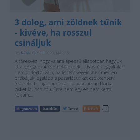
3 dolog, ami zöldnek tűnik
- kivéve, ha rosszul
csináljuk
BY:
REAKTOR.HU
2023. MÁR 15.
A törekvés, hogy valami épeszű állapotban hagyjuk
itt a bolygónkat csemetéinknek, üdvös és egyáltalán
nem ördögtől való, ha lehetőségeinkhez mérten
próbáljuk legalább a pazarlásunkat csökkenteni
(szeretettel ajánlom ezzel kapcsolatban Dorka
cikkét Munch-ról). Erre nem egy és nem kettő
reklám,…
Tetszik
0