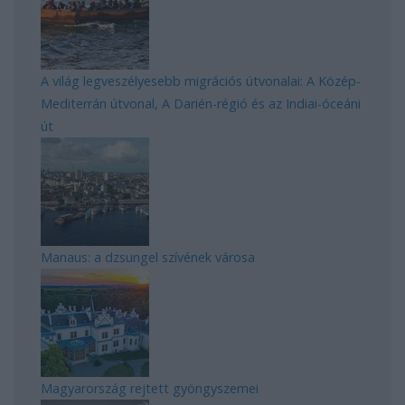
A világ legveszélyesebb migrációs útvonalai: A Közép-
Mediterrán útvonal, A Darién-régió és az Indiai-óceáni
út
Manaus: a dzsungel szívének városa
Magyarország rejtett gyöngyszemei