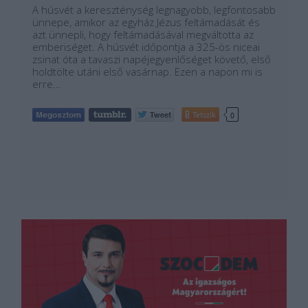
A húsvét a kereszténység legnagyobb, legfontosabb
ünnepe, amikor az egyház Jézus feltámadását és
azt ünnepli, hogy feltámadásával megváltotta az
emberiséget. A húsvét időpontja a 325-ös niceai
zsinat óta a tavaszi napéjegyenlőséget követő, első
holdtölte utáni első vasárnap. Ezen a napon mi is
erre…
Tetszik
0