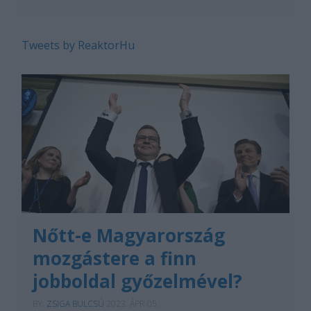
Tweets by ReaktorHu
Nőtt-e Magyarország
mozgástere a finn
jobboldal győzelmével?
BY:
ZSIGA BULCSÚ
2023. ÁPR 05.