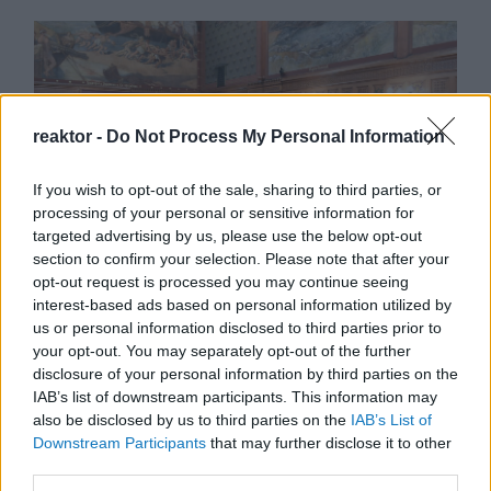
reaktor -
Do Not Process My Personal Information
If you wish to opt-out of the sale, sharing to third parties, or
processing of your personal or sensitive information for
targeted advertising by us, please use the below opt-out
section to confirm your selection. Please note that after your
Ki képviseli az
opt-out request is processed you may continue seeing
összmagyarságot?
interest-based ads based on personal information utilized by
us or personal information disclosed to third parties prior to
BY:
FERENCZ ATTILA NORBERT
2023. ÁPR 04.
your opt-out. You may separately opt-out of the further
A Kárpát-medencében az anyaországi és határon
disclosure of your personal information by third parties on the
túli magyarság kérdése kisebb-nagyobb
IAB’s list of downstream participants. This information may
megszakításokkal, de kiemelt jelentőséggel bírt és
also be disclosed by us to third parties on the
IAB’s List of
bír mindmáig. Trianon után a külhoni magyaroknak
Downstream Participants
that may further disclose it to other
különböző csatornákat kellett találniuk ahhoz, hogy
third parties.
kapcsolatban maradhassanak a csonkahonban