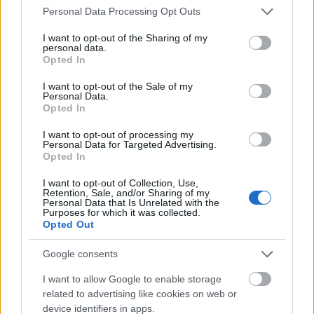
maradt…
Please note that this website/app uses one or more Google
Personal Data Processing Opt Outs
services and may gather and store information including but
Tetszik
0
not limited to your visit or usage behaviour. You may click to
I want to opt-out of the Sharing of my
personal data.
grant or deny consent to Google and its third-party tags to
Opted In
use your data for below specified purposes in below Google
consent section.
I want to opt-out of the Sale of my
Personal Data.
Opted In
I want to opt-out of processing my
Personal Data for Targeted Advertising.
Opted In
I want to opt-out of Collection, Use,
Retention, Sale, and/or Sharing of my
Personal Data that Is Unrelated with the
Purposes for which it was collected.
Opted Out
Google consents
I want to allow Google to enable storage
related to advertising like cookies on web or
,,Harmadnapra
device identifiers in apps.