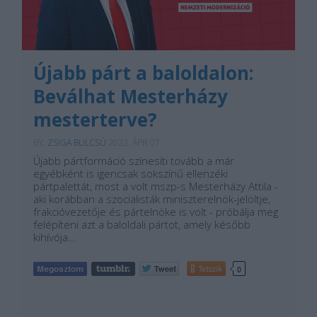
Újabb párt a baloldalon:
Beválhat Mesterházy
mesterterve?
BY:
ZSIGA BULCSÚ
2023. ÁPR 07.
Újabb pártformáció színesíti tovább a már
egyébként is igencsak sokszínű ellenzéki
pártpalettát, most a volt mszp-s Mesterházy Attila -
aki korábban a szocialisták miniszterelnök-jelöltje,
frakcióvezetője és pártelnöke is volt - próbálja meg
felépíteni azt a baloldali pártot, amely később
kihívója…
Tetszik
0