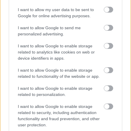
feltámadok” – a nagyhét
I want to allow my user data to be sent to
eseményei
Google for online advertising purposes.
BY:
ILLESMAJA
2023. ÁPR 03.
I want to allow Google to send me
A húsvéti ünnepkör a keresztény egyház egyik – ha
personalized advertising.
nem a – legfontosabb időszaka. Ezen időszak előtt
tisztelegve emlékezünk meg mi is röviden a nagyhét
I want to allow Google to enable storage
eseményeiről, arról, mi történt Jézussal ezekben a
napokban. Virágvasárnap A húsvét előtti vasárnap,
related to analytics like cookies on web or
a nagyhét kezdete. Ezen a napon vonult be…
device identifiers in apps.
I want to allow Google to enable storage
Tetszik
0
related to functionality of the website or app.
I want to allow Google to enable storage
related to personalization.
I want to allow Google to enable storage
related to security, including authentication
functionality and fraud prevention, and other
user protection.