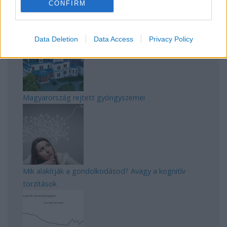
CONFIRM
Manaus: a dzsungel szívének városa
Data Deletion
Data Access
Privacy Policy
Magyarország rejtett gyöngyszemei
Mik alakítják a gondolkodásod? Avagy a kognitív
torzítások