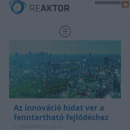
Az innováció hidat ver a
fenntartható fejlődéshez
BY:
ZÖLDREAKT
2023. SZE 24.