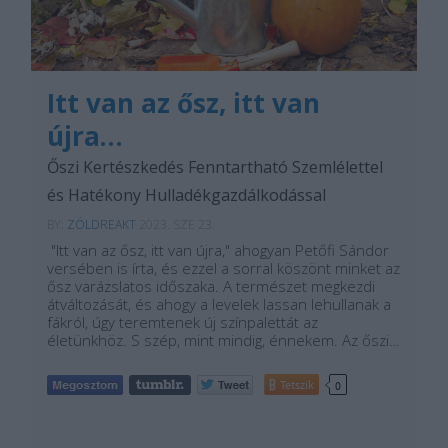
Itt van az ősz, itt van
újra…
Őszi Kertészkedés Fenntartható Szemlélettel
és Hatékony Hulladékgazdálkodással
BY:
ZÖLDREAKT
2023. SZE 23.
"Itt van az ősz, itt van újra," ahogyan Petőfi Sándor
versében is írta, és ezzel a sorral köszönt minket az
ősz varázslatos időszaka. A természet megkezdi
átváltozását, és ahogy a levelek lassan lehullanak a
fákról, úgy teremtenek új színpalettát az
életünkhöz. S szép, mint mindig, énnekem. Az őszi…
Tetszik
0