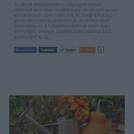
Az elmúlt évtizedekben a világ egyre inkább
ráébredt az emberi tevékenység okozta környezeti
kihívásokra és azok hatásaira. Az üvegházhatású
gázok kibocsátása, az erdőirtás, az erőforrások
kimerülése és a hulladékproblémák mind olyan
jelenségek, amelyek sürgetik a társadalmat és a
gazdaságot az új,…
Tetszik
0