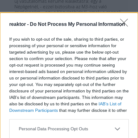
új vasútállomás kerülne kialakításra: egy a
Népligetnél, - ezzel biztosítva az M3-hoz való
csatlakozást -, egy a Közvágóhídnál, amely a csepeli-,
…
reaktor -
Do Not Process My Personal Information
Tetszik
0
If you wish to opt-out of the sale, sharing to third parties, or
processing of your personal or sensitive information for
targeted advertising by us, please use the below opt-out
section to confirm your selection. Please note that after your
opt-out request is processed you may continue seeing
interest-based ads based on personal information utilized by
us or personal information disclosed to third parties prior to
your opt-out. You may separately opt-out of the further
disclosure of your personal information by third parties on the
IAB’s list of downstream participants. This information may
also be disclosed by us to third parties on the
IAB’s List of
Downstream Participants
that may further disclose it to other
third parties.
REAKTOR
Please note that this website/app uses one or more Google
Personal Data Processing Opt Outs
services and may gather and store information including but
LEGNÉPSZERŰBB