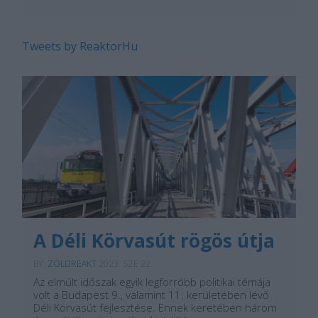
Tweets by ReaktorHu
A Déli Körvasút rögös útja
BY:
ZÖLDREAKT
2023. SZE 22.
Az elmúlt időszak egyik legforróbb politikai témája
volt a Budapest 9., valamint 11. kerületében lévő
Déli Körvasút fejlesztése. Ennek keretében három