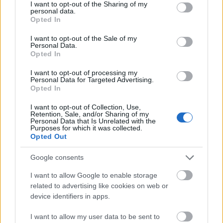
not limited to your visit or usage behaviour. You may click to
I want to opt-out of the Sharing of my
personal data.
Manaus: a dzsungel szívének városa
grant or deny consent to Google and its third-party tags to
Opted In
use your data for below specified purposes in below Google
Magyarország rejtett gyöngyszemei
consent section.
I want to opt-out of the Sale of my
Az egygyermekes politika és Kína gazdasági
Personal Data.
kihívásai
Opted In
Mik alakítják a gondolkodásod? Avagy a kognitív
I want to opt-out of processing my
torzítások
Personal Data for Targeted Advertising.
Opted In
A világ legveszélyesebb migrációs útvonalai: A
Közép-Mediterrán útvonal, A Darién-régió és az
I want to opt-out of Collection, Use,
Indiai-óceáni út
Retention, Sale, and/or Sharing of my
Personal Data that Is Unrelated with the
A közlekedés mérföldkövei
Purposes for which it was collected.
Opted Out
FACEBOOK
Google consents
I want to allow Google to enable storage
related to advertising like cookies on web or
device identifiers in apps.
I want to allow my user data to be sent to