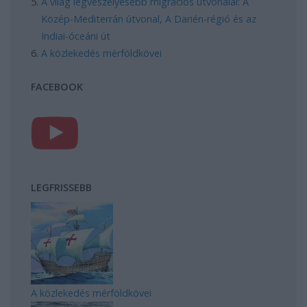
A világ legveszélyesebb migrációs útvonalai: A
Közép-Mediterrán útvonal, A Darién-régió és az
Indiai-óceáni út
A közlekedés mérföldkövei
FACEBOOK
LEGFRISSEBB
A közlekedés mérföldkövei