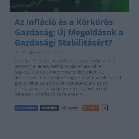
Az Infláció és a Körkörös
Gazdaság: Új Megoldások a
Gazdasági Stabilitásért?
BY:
ZÖLDREAKT
2023. NOV 16.
Az infláció régóta a gazdaság egyik meghatározó
tényezője, amely befolyásolja az árakat, a
fogyasztást és a mindennapi életünket. Az
árszínvonal emelkedése vagy esése komoly hatást
gyakorolhat az emberek pénztárcájára és az
országok gazdasági helyzetére. Azonban mit
tehetünk az infláció kezeléséért…
Tetszik
0