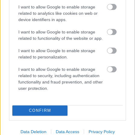
I want to allow Google to enable storage
related to analytics like cookies on web or
device identifiers in apps.
I want to allow Google to enable storage
related to functionality of the website or app.
Zöld Átállás a Körforgásos
I want to allow Google to enable storage
Gazdaságban: Veszélyek és
related to personalization.
Védekezési Stratégiák
I want to allow Google to enable storage
related to security, including authentication
BY:
ZÖLDREAKT
2023. NOV 13.
functionality and fraud prevention, and other
A körforgásos gazdaság koncepciója alapvetően a
user protection.
fenntarthatóság irányába mutat, elősegítve az
erőforrás-hatékonyságot és a hulladékcsökkentést.
Azonban a zöld átállás nem mentes kihívásoktól, és
fontos tudatosítani a veszélyeket, amelyekkel a
CONFIRM
fenntartható gazdaságra való áttérés során…
Tetszik
0
Data Deletion
Data Access
Privacy Policy