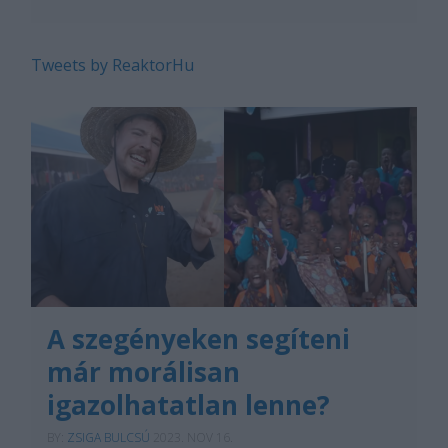
Tweets by ReaktorHu
A szegényeken segíteni
már morálisan
igazolhatatlan lenne?
BY:
ZSIGA BULCSÚ
2023. NOV 16.