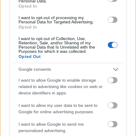
Personal Data.
Körforgásos Gazdaság Felé
Opted In
– Új Hulladékgazdálkodás
I want to opt-out of processing my
Personal Data for Targeted Advertising.
és Kiterjesztett Gyártói
Opted In
Felelősség
I want to opt-out of Collection, Use,
Retention, Sale, and/or Sharing of my
BY:
ZÖLDREAKT
2023. NOV 14.
Personal Data that Is Unrelated with the
Purposes for which it was collected.
A környezetvédelem és fenntarthatóság iránti
Opted Out
elkötelezettség napjainkban mindenki számára
egyre fontosabbá válik. Magyarország kormánya is
fontos lépéseket tesz annak érdekében, hogy
Google consents
hazánk minél gyorsabban átállhasson a körforgásos
gazdaságra, amelynek célja a hulladék
I want to allow Google to enable storage
minimalizálása és az…
related to advertising like cookies on web or
device identifiers in apps.
Tetszik
0
I want to allow my user data to be sent to
Google for online advertising purposes.
I want to allow Google to send me
personalized advertising.