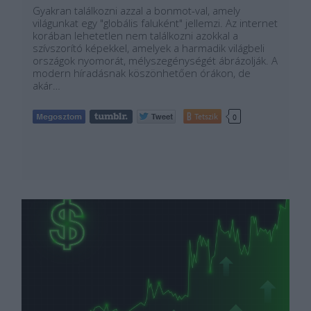
Gyakran találkozni azzal a bonmot-val, amely
világunkat egy "globális faluként" jellemzi. Az internet
korában lehetetlen nem találkozni azokkal a
szívszorító képekkel, amelyek a harmadik világbeli
országok nyomorát, mélyszegénységét ábrázolják. A
modern híradásnak köszönhetően órákon, de
akár…
Tetszik
0