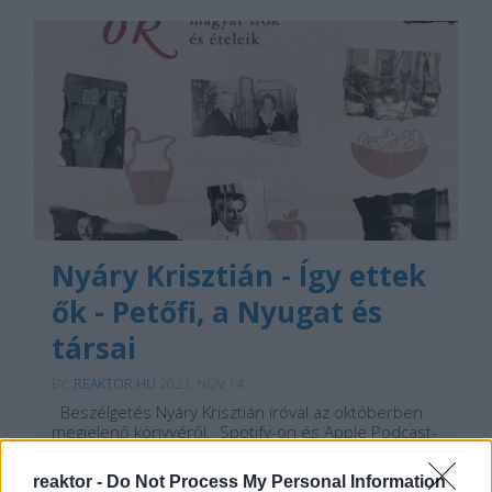
Nyáry Krisztián - Így ettek
ők - Petőfi, a Nyugat és
társai
BY:
REAKTOR.HU
2023. NOV 14.
Beszélgetés Nyáry Krisztián íróval az októberben
megjelenő könyvéről. Spotify-on és Apple Podcast-
en is. "Ha kritikusok nem volnának a világon
legjobban utánam a tejfölös tormamártást, de így
reaktor -
Do Not Process My Personal Information
azoké az elsőség csak második helyet foglal a