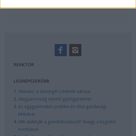
REAKTOR
LEGNÉPSZERŰBB
Manaus: a dzsungel szívének városa
Magyarország rejtett gyöngyszemei
Az egygyermekes politika és Kína gazdasági
kihívásai
Mik alakítják a gondolkodásod? Avagy a kognitív
torzítások