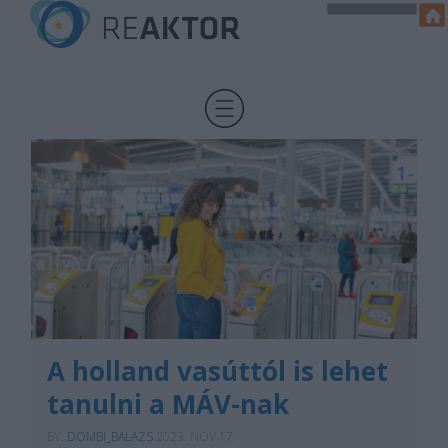
A holland vasúttól is lehet
tanulni a MÁV-nak
BY:
DOMBI_BALAZS
2023. NOV 17.