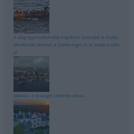
A világ legveszélyesebb migrációs útvonalai: A Közép-
Mediterrán útvonal, A Darién-régió és az Indiai-óceáni
út
Manaus: a dzsungel szívének városa