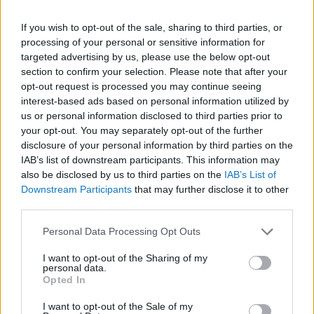
tejfölös torma, ettől reszketek, ha…
If you wish to opt-out of the sale, sharing to third parties, or
processing of your personal or sensitive information for
Tetszik
0
targeted advertising by us, please use the below opt-out
section to confirm your selection. Please note that after your
opt-out request is processed you may continue seeing
interest-based ads based on personal information utilized by
us or personal information disclosed to third parties prior to
your opt-out. You may separately opt-out of the further
disclosure of your personal information by third parties on the
IAB’s list of downstream participants. This information may
also be disclosed by us to third parties on the
IAB’s List of
Downstream Participants
that may further disclose it to other
third parties.
Please note that this website/app uses one or more Google
Personal Data Processing Opt Outs
services and may gather and store information including but
not limited to your visit or usage behaviour. You may click to
I want to opt-out of the Sharing of my
personal data.
grant or deny consent to Google and its third-party tags to
Opted In
use your data for below specified purposes in below Google
Magyarország a
consent section.
I want to opt-out of the Sale of my