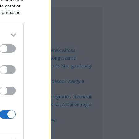
to grant or
ed purposes
EGNÉPSZERŰBB
Manaus: a dzsungel szívének városa
Magyarország rejtett gyöngyszemei
Az egygyermekes politika és Kína gazdasági
kihívásai
Mik alakítják a gondolkodásod? Avagy a
kognitív torzítások
A világ legveszélyesebb migrációs útvonalai:
A Közép-Mediterrán útvonal, A Darién-régió
és az Indiai-óceáni út
A közlekedés mérföldkövei
ERESÉS