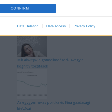
CONFIRM
Magyarország rejtett gyöngyszemei
Data Deletion
Data Access
Privacy Policy
Mik alakítják a gondolkodásod? Avagy a
kognitív torzítások
Az egygyermekes politika és Kína gazdasági
kihívásai