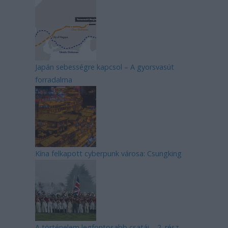
Japán sebességre kapcsol – A gyorsvasút
forradalma
Kína felkapott cyberpunk városa: Csungking
A történelem legfontosabb csatái – 2. rész