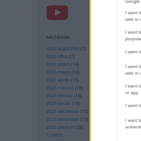
Google 
I want t
web or d
I want t
ARCHÍVUM
purpose
2026 augusztus
(
2
)
I want 
2026 július
(
7
)
2026 június
(
14
)
I want t
2026 május
(
18
)
web or d
2026 április
(
15
)
I want t
2026 március
(
18
)
or app.
2026 február
(
14
)
2026 január
(
16
)
I want t
2025 december
(
15
)
2025 november
(
15
)
I want t
2025 október
(
26
)
authenti
Tovább
...