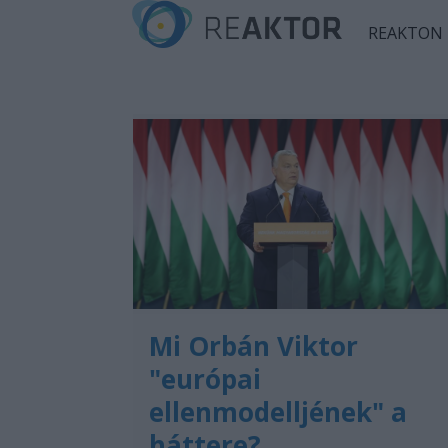
REAKTON
Mi Orbán Viktor
"európai
ellenmodelljének" a
háttere?