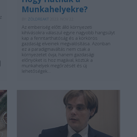
Munkahelyekre?
z
BY:
ZÖLDREAKT
2023. NOV 22.
Az emberiség előtt álló környezeti
kihívásokra válaszul egyre nagyobb hangsúlyt
kap a fenntarthatóság és a körkörös
gazdaság elveinek megvalósítása. Azonban
ez a paradigmaváltás nem csak a
környezetet óvja, hanem gazdasági
előnyöket is hoz magával, köztük a
munkahelyek megőrzését és új
lehetőségek…
...