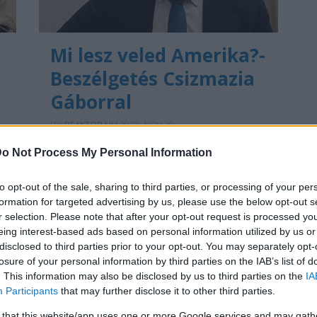
Mi lesz veled Amerika?-
Beszélgetés Csizmazia
Gáborral
BY:
REAKTOR.HU
2023. NOV 20.
A Reaktor Podcast vendége Csizmazia
o Not Process My Personal Information
Gábor, a Nemzeti Közszolgálati Egyetem
k
Amerika Kutatóintézetének tudományos
munkatársa. Az amerikai belpolitika
to opt-out of the sale, sharing to third parties, or processing of your per
legégetőbb kérdéseivel fogunk foglalkozni.
formation for targeted advertising by us, please use the below opt-out s
Spotify-on és Apple Podcast-en is. A múlt
r selection. Please note that after your opt-out request is processed y
héten Kevin McCarthy, az amerikai
e
szövetségi…
eing interest-based ads based on personal information utilized by us or
disclosed to third parties prior to your opt-out. You may separately opt-
losure of your personal information by third parties on the IAB’s list of
Tetszik
0
. This information may also be disclosed by us to third parties on the
IA
Participants
that may further disclose it to other third parties.
 that this website/app uses one or more Google services and may gath