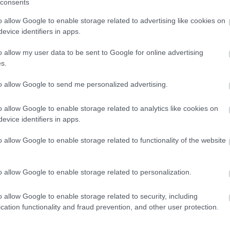
consents
o allow Google to enable storage related to advertising like cookies on
A közlekedés mérföldkövei
evice identifiers in apps.
o allow my user data to be sent to Google for online advertising
E
s.
to allow Google to send me personalized advertising.
A világ legveszélyesebb migrációs útvonalai: A
o allow Google to enable storage related to analytics like cookies on
Közép-Mediterrán útvonal, A Darién-régió és
evice identifiers in apps.
az Indiai-óceáni út
o allow Google to enable storage related to functionality of the website
o allow Google to enable storage related to personalization.
o allow Google to enable storage related to security, including
Manaus: a dzsungel szívének városa
cation functionality and fraud prevention, and other user protection.