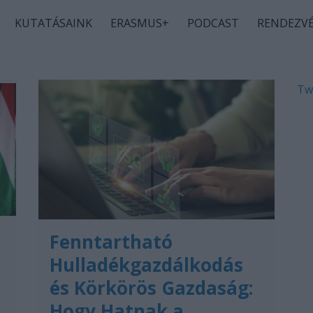
KUTATÁSAINK
ERASMUS+
PODCAST
RENDEZV
Tw
Fenntartható
Hulladékgazdálkodás
és Körkörös Gazdaság:
Hogy Hatnak a