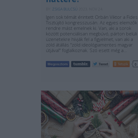
BY:
ZSIGA BULCSÚ
2023. NOV 24.
Igen sok témát érintett Orbán Viktor a Fides
Tisztújító kongresszusán. Az egyes elemzők
rendre mást emelnek ki. Van, aki a sorok
között potenciálisan megbúvó, párton belüli
üzenetekre hívják fel a figyelmet, van aki a
zöld átállás "zöld ideológiamentes magyar
útjával" foglalkoznak. Szó esett még a…
Tetszik
0