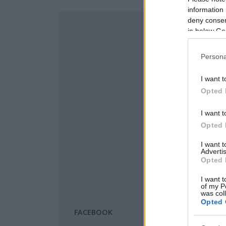
information 
deny consent
in below Go
Persona
I want t
Opted 
I want t
Opted 
I want 
Advertis
Opted 
I want t
of my P
was col
Opted 
FACEBOOK