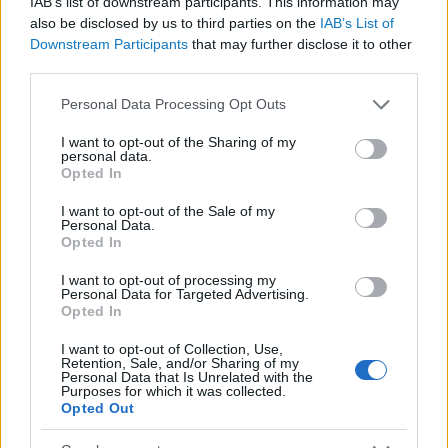
IAB’s list of downstream participants. This information may
Közép-Mediterrán útvonal, A Darién-régió és az
also be disclosed by us to third parties on the
IAB’s List of
Downstream Participants
that may further disclose it to other
Indiai-óceáni út
third parties.
A közlekedés mérföldkövei
Please note that this website/app uses one or more Google
Personal Data Processing Opt Outs
services and may gather and store information including but
FACEBOOK
not limited to your visit or usage behaviour. You may click to
I want to opt-out of the Sharing of my
personal data.
grant or deny consent to Google and its third-party tags to
Opted In
use your data for below specified purposes in below Google
consent section.
I want to opt-out of the Sale of my
Personal Data.
Opted In
LEGFRISSEBB
I want to opt-out of processing my
Personal Data for Targeted Advertising.
Opted In
I want to opt-out of Collection, Use,
Retention, Sale, and/or Sharing of my
Personal Data that Is Unrelated with the
Purposes for which it was collected.
Opted Out
Irak nagy dobása: új kereskedelmi út a világ közepén