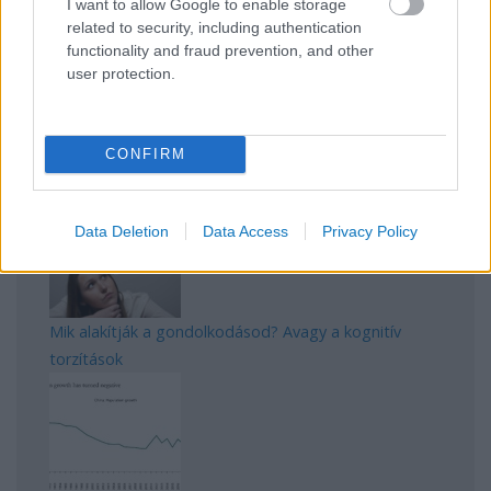
I want to allow Google to enable storage
Manaus: a dzsungel szívének városa
related to security, including authentication
functionality and fraud prevention, and other
user protection.
CONFIRM
Magyarország rejtett gyöngyszemei
Data Deletion
Data Access
Privacy Policy
Mik alakítják a gondolkodásod? Avagy a kognitív
torzítások