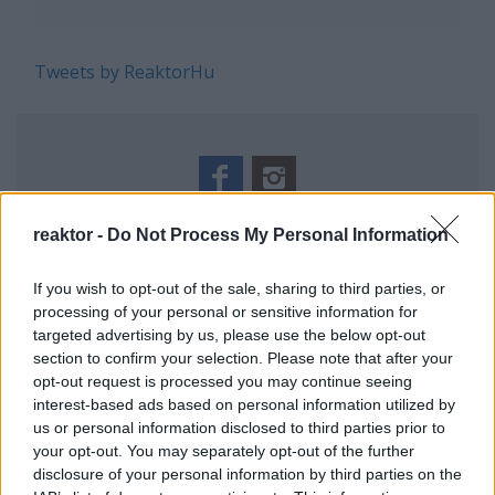
Tweets by ReaktorHu
REAKTOR
reaktor -
Do Not Process My Personal Information
If you wish to opt-out of the sale, sharing to third parties, or
LEGNÉPSZERŰBB
processing of your personal or sensitive information for
Manaus: a dzsungel szívének városa
targeted advertising by us, please use the below opt-out
Magyarország rejtett gyöngyszemei
section to confirm your selection. Please note that after your
opt-out request is processed you may continue seeing
Az egygyermekes politika és Kína gazdasági
interest-based ads based on personal information utilized by
kihívásai
us or personal information disclosed to third parties prior to
Mik alakítják a gondolkodásod? Avagy a kognitív
your opt-out. You may separately opt-out of the further
torzítások
disclosure of your personal information by third parties on the
A világ legveszélyesebb migrációs útvonalai: A