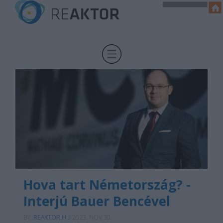
Hova tart Németország? -
Interjú Bauer Bencével
BY:
REAKTOR.HU
2023. NOV 30.