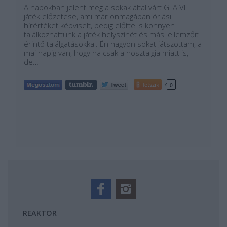
A napokban jelent meg a sokak által várt GTA VI
játék előzetese, ami már önmagában óriási
hírértéket képviselt, pedig előtte is könnyen
találkozhattunk a játék helyszínét és más jellemzőit
érintő találgatásokkal. Én nagyon sokat játszottam, a
mai napig van, hogy ha csak a nosztalgia miatt is,
de…
Tetszik
0
REAKTOR