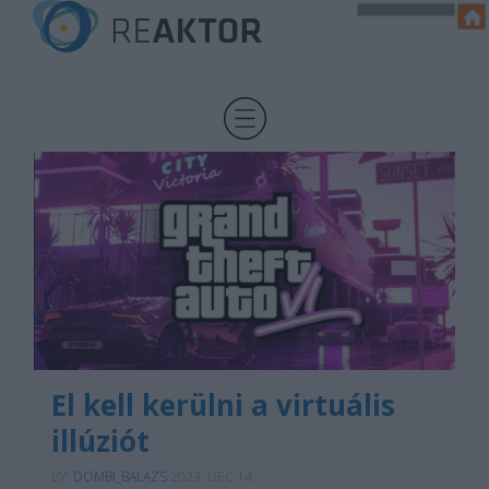
El kell kerülni a virtuális
illúziót
BY:
DOMBI_BALAZS
2023. DEC 14.