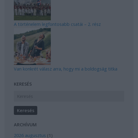
A történelem legfontosabb csatái – 2. rész
Van konkrét válasz arra, hogy mi a boldogság titka
KERESÉS
ARCHÍVUM
2026 augusztus
(
1
)