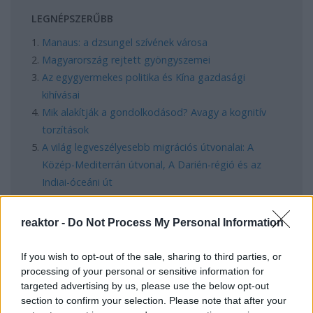
LEGNÉPSZERŰBB
Manaus: a dzsungel szívének városa
Magyarország rejtett gyöngyszemei
Az egygyermekes politika és Kína gazdasági
kihívásai
Mik alakítják a gondolkodásod? Avagy a kognitív
torzítások
A világ legveszélyesebb migrációs útvonalai: A
Közép-Mediterrán útvonal, A Darién-régió és az
Indiai-óceáni út
A közlekedés mérföldkövei
reaktor -
Do Not Process My Personal Information
FACEBOOK
If you wish to opt-out of the sale, sharing to third parties, or
processing of your personal or sensitive information for
targeted advertising by us, please use the below opt-out
section to confirm your selection. Please note that after your