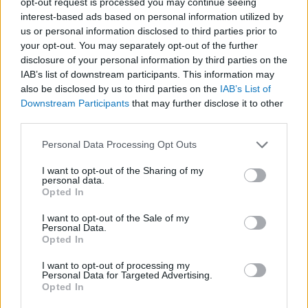
opt-out request is processed you may continue seeing
interest-based ads based on personal information utilized by
LEGFRISSEBB
us or personal information disclosed to third parties prior to
your opt-out. You may separately opt-out of the further
disclosure of your personal information by third parties on the
IAB’s list of downstream participants. This information may
also be disclosed by us to third parties on the
IAB’s List of
Downstream Participants
that may further disclose it to other
third parties.
A közlekedés mérföldkövei
Please note that this website/app uses one or more Google
Personal Data Processing Opt Outs
services and may gather and store information including but
not limited to your visit or usage behaviour. You may click to
I want to opt-out of the Sharing of my
personal data.
grant or deny consent to Google and its third-party tags to
Opted In
use your data for below specified purposes in below Google
consent section.
I want to opt-out of the Sale of my
Personal Data.
A világ legveszélyesebb migrációs útvonalai: A Közép-
Opted In
Mediterrán útvonal, A Darién-régió és az Indiai-óceáni
út
I want to opt-out of processing my
Personal Data for Targeted Advertising.
Opted In