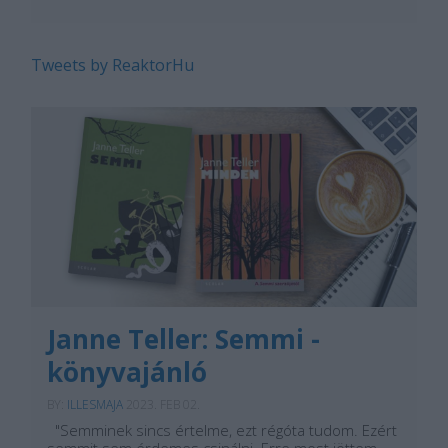
Tweets by ReaktorHu
Janne Teller: Semmi -
könyvajánló
BY:
ILLESMAJA
2023. FEB 02.
"Semminek sincs értelme, ezt régóta tudom. Ezért