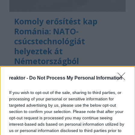
Komoly erősítést kap
Románia: NATO-
csúcstechnológiát
helyeztek át
Németországból
BY:
FERENCZ ATTILA NORBERT
2023. FEB 01.
reaktor -
Do Not Process My Personal Information
Január 17-én érkeztek meg a román légierő
Bukarest mellett található otopeni-i repterére a
Németországból küldött E-3A AWACS (Airborne
If you wish to opt-out of the sale, sharing to third parties, or
Warning and Control System) felderítő
processing of your personal or sensitive information for
repülőgépek. A repülők a NATO Airborne Early
targeted advertising by us, please use the below opt-out
Warning & Control Force (AEW&CF) kötelékébe
tartoznak, és eddig többnyire…
section to confirm your selection. Please note that after your
opt-out request is processed you may continue seeing
interest-based ads based on personal information utilized by
Tetszik
0
us or personal information disclosed to third parties prior to