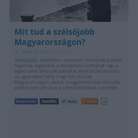
Mit tud a szélsőjobb
Magyarországon?
BY:
SZABÓ ZÉTÉNY
2023. FEB 03.
Szélsőjobb, szélsőbal – ezerszer elhasznált politikai
fogalmak, leginkább a mindenkori kormányt vagy a
legerősebb ellenzéki pártokat lehet ezzel támadni,
az ugyanakkor tény, hogy volt időszak
Magyarországon, amikor a legjelentősebb ellenzéki
párttól nem állt távol a szélsőjobboldali szemlélet.…
Tetszik
0