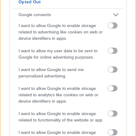
Opted Out
Google consents
I want to allow Google to enable storage
related to advertising like cookies on web or
device identifiers in apps.
I want to allow my user data to be sent to
Google for online advertising purposes.
I want to allow Google to send me
personalized advertising.
I want to allow Google to enable storage
REAKTOR
related to analytics like cookies on web or
device identifiers in apps.
LEGNÉPSZERŰBB
I want to allow Google to enable storage
Manaus: a dzsungel szívének városa
related to functionality of the website or app.
Magyarország rejtett gyöngyszemei
I want to allow Google to enable storage
Az egygyermekes politika és Kína gazdasági