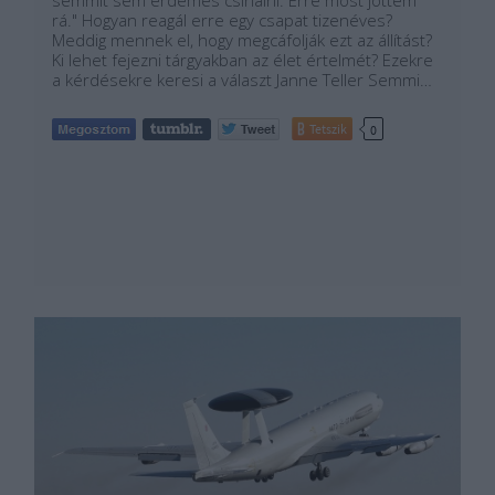
semmit sem érdemes csinálni. Erre most jöttem
rá." Hogyan reagál erre egy csapat tizenéves?
Meddig mennek el, hogy megcáfolják ezt az állítást?
Ki lehet fejezni tárgyakban az élet értelmét? Ezekre
a kérdésekre keresi a választ Janne Teller Semmi…
Tetszik
0