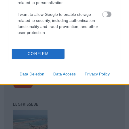
related to personalization.
kihívásai
Mik alakítják a gondolkodásod? Avagy a kognitív
I want to allow Google to enable storage
torzítások
related to security, including authentication
A világ legveszélyesebb migrációs útvonalai: A
functionality and fraud prevention, and other
user protection.
Közép-Mediterrán útvonal, A Darién-régió és az
Indiai-óceáni út
A közlekedés mérföldkövei
CONFIRM
FACEBOOK
Data Deletion
Data Access
Privacy Policy
LEGFRISSEBB