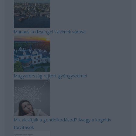
Manaus: a dzsungel szívének városa
Magyarország rejtett gyöngyszemei
Mik alakítják a gondolkodásod? Avagy a kognitív
torzítások