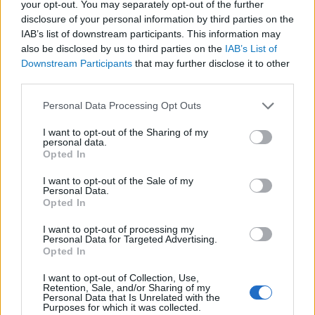
your opt-out. You may separately opt-out of the further
disclosure of your personal information by third parties on the
IAB’s list of downstream participants. This information may
also be disclosed by us to third parties on the
IAB’s List of
Downstream Participants
that may further disclose it to other
third parties.
Please note that this website/app uses one or more Google
Personal Data Processing Opt Outs
services and may gather and store information including but
not limited to your visit or usage behaviour. You may click to
I want to opt-out of the Sharing of my
personal data.
grant or deny consent to Google and its third-party tags to
Opted In
use your data for below specified purposes in below Google
Jobbik: 2003-202...?
consent section.
I want to opt-out of the Sale of my
Personal Data.
BY:
ZSIGA BULCSÚ
2023. JAN 31.
Opted In
A politikában elengedhetetlen, hogy a különböző
szereplők olykor megújuljanak, legyen itt szó
I want to opt-out of processing my
Personal Data for Targeted Advertising.
pártokról vagy az egyszeri politikusokról. A sikeres
Opted In
politikacsinálás receptjének az egyik hozzávalója a
változásra való képesség, azonban ez egy nagyon
I want to opt-out of Collection, Use,
összetett dolog. Egy párt megváltoztathatja az…
Retention, Sale, and/or Sharing of my
Personal Data that Is Unrelated with the
Purposes for which it was collected.
Tetszik
0