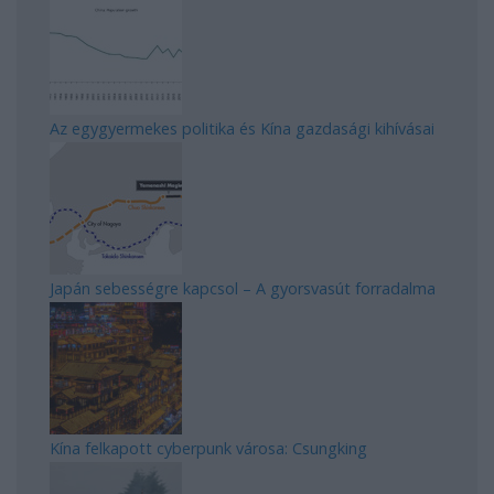
Az egygyermekes politika és Kína gazdasági kihívásai
Japán sebességre kapcsol – A gyorsvasút forradalma
Kína felkapott cyberpunk városa: Csungking