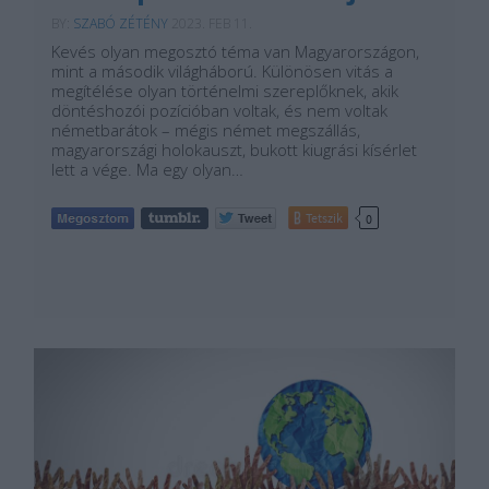
BY:
SZABÓ ZÉTÉNY
2023. FEB 11.
Kevés olyan megosztó téma van Magyarországon,
mint a második világháború. Különösen vitás a
megítélése olyan történelmi szereplőknek, akik
döntéshozói pozícióban voltak, és nem voltak
németbarátok – mégis német megszállás,
magyarországi holokauszt, bukott kiugrási kísérlet
lett a vége. Ma egy olyan…
Tetszik
0