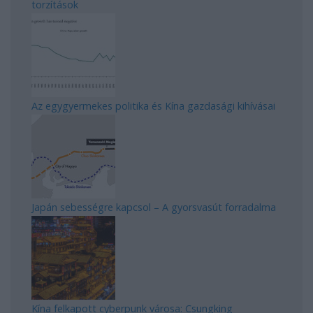
torzítások
Az egygyermekes politika és Kína gazdasági kihívásai
Japán sebességre kapcsol – A gyorsvasút forradalma
Kína felkapott cyberpunk városa: Csungking