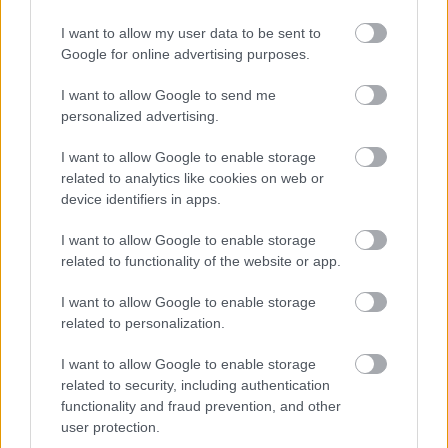
nincs a Fidesz ellen, az vele
I want to allow my user data to be sent to
van!
Google for online advertising purposes.
BY:
ZSIGA BULCSÚ
2023. FEB 06.
I want to allow Google to send me
Aktívak voltak a hétvégén a legnagyobb ellenzéki
personalized advertising.
pártok: a Momentum "jövőértékelőt", míg a
Demokratikus Koalíció pártkongresszust tartott. A
I want to allow Google to enable storage
leglényegesebbek azonban a pártelnök Gyurcsány
Ferenc és a visszatérő Donáth Anna beszédei
related to analytics like cookies on web or
voltak. De miért lényeges megnézni a pártvezérek
device identifiers in apps.
(ugyan Gelencsér…
I want to allow Google to enable storage
Tetszik
related to functionality of the website or app.
0
I want to allow Google to enable storage
related to personalization.
I want to allow Google to enable storage
related to security, including authentication
functionality and fraud prevention, and other
user protection.