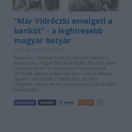
"Már Vidróczki emelgeti a
bankót" - a leghíresebb
magyar betyár
BY:
SZABÓ ZÉTÉNY
2023. FEB 08.
Éppen ma 150 éve hunyt el Vidróczki Márton, a
leghíresebb magyar betyárok egyike. Életéről szinte
semmi konkrétum nem maradt fenn, mindent
átszőnek ugyanis a legendák és a népi emlékezet.
Ugyanez mondható el haláláról is. Ki volt ő
valójában, mit csinált és mit őrzött meg róla a nép?
Juhászbojtár…
Tetszik
0