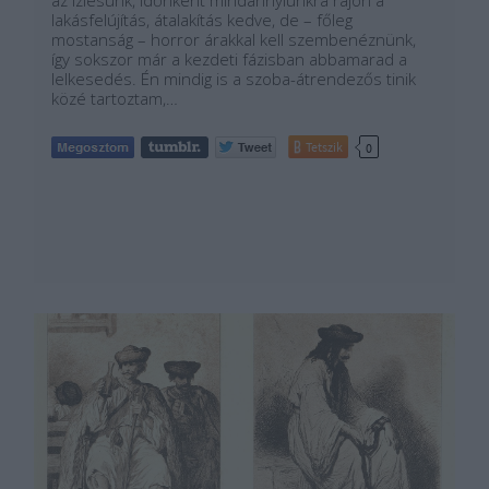
az ízlésünk, időnként mindannyiunkra rájön a
lakásfelújítás, átalakítás kedve, de – főleg
mostanság – horror árakkal kell szembenéznünk,
így sokszor már a kezdeti fázisban abbamarad a
lelkesedés. Én mindig is a szoba-átrendezős tinik
közé tartoztam,…
Tetszik
0