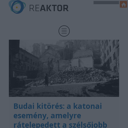
Budai kitörés: a katonai
esemény, amelyre
rátelepedett a szélsőjobb