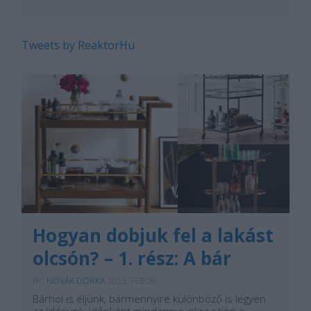
Tweets by ReaktorHu
Hogyan dobjuk fel a lakást
olcsón? – 1. rész: A bár
BY:
NOVÁK DORKA
2023. FEB 09.
Bárhol is éljünk, bármennyire különböző is legyen