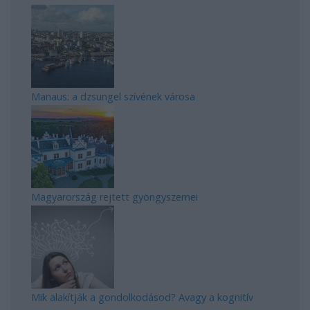
Manaus: a dzsungel szívének városa
Magyarország rejtett gyöngyszemei
Mik alakítják a gondolkodásod? Avagy a kognitív