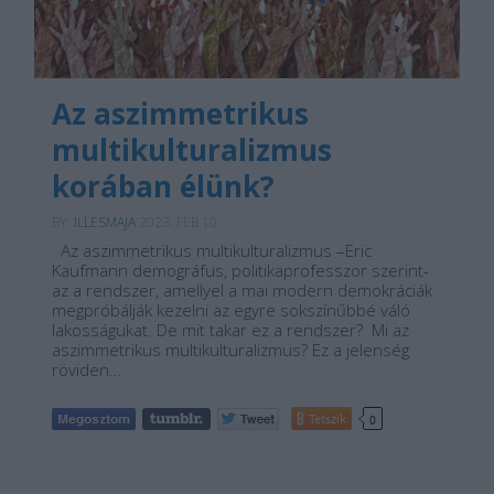
Az aszimmetrikus
multikulturalizmus
korában élünk?
BY:
ILLESMAJA
2023. FEB 10.
Az aszimmetrikus multikulturalizmus –Eric
Kaufmann demográfus, politikaprofesszor szerint-
az a rendszer, amellyel a mai modern demokráciák
megpróbálják kezelni az egyre sokszínűbbé váló
lakosságukat. De mit takar ez a rendszer? Mi az
aszimmetrikus multikulturalizmus? Ez a jelenség
röviden…
Tetszik
0