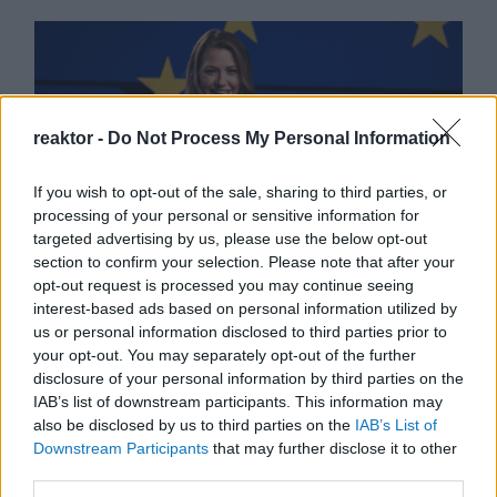
reaktor -
Do Not Process My Personal Information
If you wish to opt-out of the sale, sharing to third parties, or
processing of your personal or sensitive information for
targeted advertising by us, please use the below opt-out
section to confirm your selection. Please note that after your
Donáth Anna: Új útra kell
opt-out request is processed you may continue seeing
vezetni
interest-based ads based on personal information utilized by
us or personal information disclosed to third parties prior to
Magyarországot...valamiko
your opt-out. You may separately opt-out of the further
r
disclosure of your personal information by third parties on the
IAB’s list of downstream participants. This information may
BY:
ZSIGA BULCSÚ
2023. FEB 07.
also be disclosed by us to third parties on the
IAB’s List of
Downstream Participants
that may further disclose it to other
Előző cikkünkben elemeztük a Demokratikus
Koalíció pártkongresszusán elhangzott Gyurcsány-
third parties.
beszédet, most Donáth Anna jövőértékelő