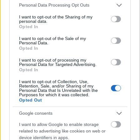
Please note that this website/app uses one or more Google
beszédére fog sor kerülni. Bár a Momentumos
Personal Data Processing Opt Outs
pártesemény hamarabb volt, de a cikkből ki fog
services and may gather and store information including but
derülni, hogy miért volt célszerű (vagy legalábbis
not limited to your visit or usage behaviour. You may click to
I want to opt-out of the Sharing of my
logikusabb) megcserélni a…
personal data.
grant or deny consent to Google and its third-party tags to
Opted In
use your data for below specified purposes in below Google
Tetszik
0
consent section.
I want to opt-out of the Sale of my
Personal Data.
Opted In
I want to opt-out of processing my
Personal Data for Targeted Advertising.
Opted In
I want to opt-out of Collection, Use,
Retention, Sale, and/or Sharing of my
Personal Data that Is Unrelated with the
Purposes for which it was collected.
Opted Out
Google consents
I want to allow Google to enable storage
related to advertising like cookies on web or
Gyurcsány Ferenc: Aki
device identifiers in apps.