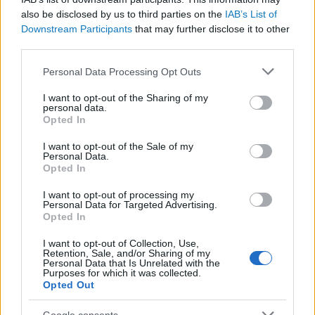
also be disclosed by us to third parties on the
IAB’s List of
ReesaTeesát kell dicsérni, de az biztos, hogy
Downstream Participants
that may further disclose it to other
valaki megpróbálja majd lemásolni a sikerét és,
third parties.
hogy ez hogyan is fog majd alakulni, azt a
Please note that this website/app uses one or more Google
Personal Data Processing Opt Outs
következő hónapok fogják megmutatni.
services and may gather and store information including but
not limited to your visit or usage behaviour. You may click to
I want to opt-out of the Sharing of my
Annyi biztos, hogy a jelenlegi
personal data.
grant or deny consent to Google and its third-party tags to
Opted In
tartalomgyártóknak mindenképp oda kell majd
use your data for below specified purposes in below Google
consent section.
figyelni a trendek változására. Az aktuális
I want to opt-out of the Sale of my
Personal Data.
kedvencek rapid gyorsasággal változnak,
Opted In
trendek váltják egymást szinte hetente, ezért
I want to opt-out of processing my
nehéz kiszűrni mi is az a vonal ami sikert
Personal Data for Targeted Advertising.
Opted In
hozhat hosszú távon. Amikor azonban ilyen
jellegű számokról beszélünk, akkor biztosra
I want to opt-out of Collection, Use,
Retention, Sale, and/or Sharing of my
vehetjük, hogy érdemes figyelemmel kísérni a
Personal Data that Is Unrelated with the
Purposes for which it was collected.
történéseket, hiszen akár a most ismert
Opted Out
tartalomgyártás teljes átalakulásáról is
Google consents