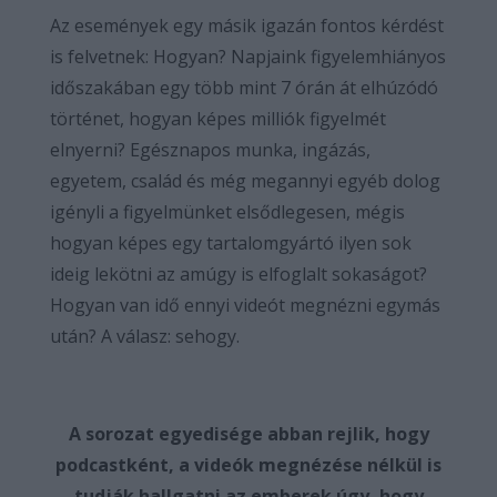
Az események egy másik igazán fontos kérdést
is felvetnek: Hogyan? Napjaink figyelemhiányos
időszakában egy több mint 7 órán át elhúzódó
történet, hogyan képes milliók figyelmét
elnyerni? Egésznapos munka, ingázás,
egyetem, család és még megannyi egyéb dolog
igényli a figyelmünket elsődlegesen, mégis
hogyan képes egy tartalomgyártó ilyen sok
ideig lekötni az amúgy is elfoglalt sokaságot?
Hogyan van idő ennyi videót megnézni egymás
után? A válasz: sehogy.
A sorozat egyedisége abban rejlik, hogy
podcastként, a videók megnézése nélkül is
tudják hallgatni az emberek úgy, hogy