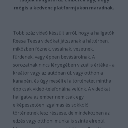
mégis a kedvenc platformjukon maradnak.
Több száz videó készült arról, hogy a hallgatók
Reesa Teesa videókat játszanak a háttérben,
miközben főznek, vasalnak, vezetnek,
fürdenek, vagy éppen bevásárolnak. A
sorozatnak nincs lényegében vizuális értéke - a
kreátor vagy az autóban ül, vagy otthon a
kanapén, és úgy meséli el a történetet mintha
épp csak videó-telefonálna velünk. A videókat
hallgatva az ember nem csak egy
elképeszetően izgalmas és sokkoló
történetnek lesz részese, de mindeközben az
edzés vagy otthoni munka is szinte elrepül,