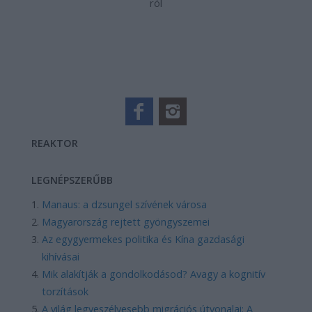
ról
REAKTOR
LEGNÉPSZERŰBB
Manaus: a dzsungel szívének városa
Magyarország rejtett gyöngyszemei
Az egygyermekes politika és Kína gazdasági
kihívásai
Mik alakítják a gondolkodásod? Avagy a kognitív
torzítások
A világ legveszélyesebb migrációs útvonalai: A