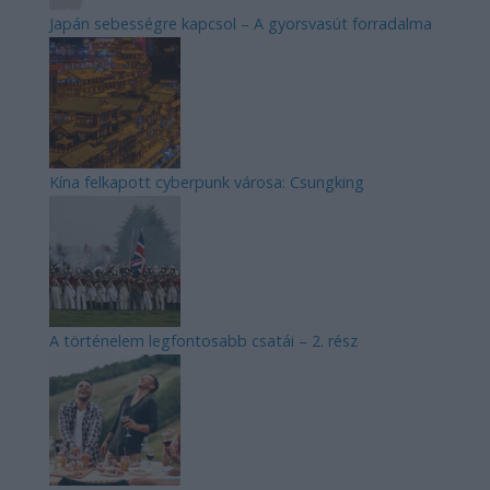
Japán sebességre kapcsol – A gyorsvasút forradalma
Kína felkapott cyberpunk városa: Csungking
A történelem legfontosabb csatái – 2. rész