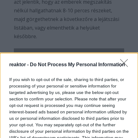
azt jelentik, hogy az emberek megszakítás
nélkül hallgathatnak 8-10 perces részeket,
majd görgethetnek a következőre a lejátszási
listában, vagy elmenthetik a helyüket
későbbre.
Amit igazán érdekes lesz majd megnézni
,
reaktor -
Do Not Process My Personal Information
hogy ez a formátum megismételhető lesz-e
a TikTokon.
If you wish to opt-out of the sale, sharing to third parties, or
processing of your personal or sensitive information for
targeted advertising by us, please use the below opt-out
section to confirm your selection. Please note that after your
Egyrészt, ahogy arról már szó volt, nem sok
opt-out request is processed you may continue seeing
ember képes lekötni a nagyközönség figyelmét
interest-based ads based on personal information utilized by
us or personal information disclosed to third parties prior to
50 hosszú epizódon keresztül, ez teljesen
your opt-out. You may separately opt-out of the further
egyedülálló és korszaknyitó pont lehet a rövid
disclosure of your personal information by third parties on the
formátumú social media platformoknak. Emiatt
IAB’s list of downstream participants. This information may