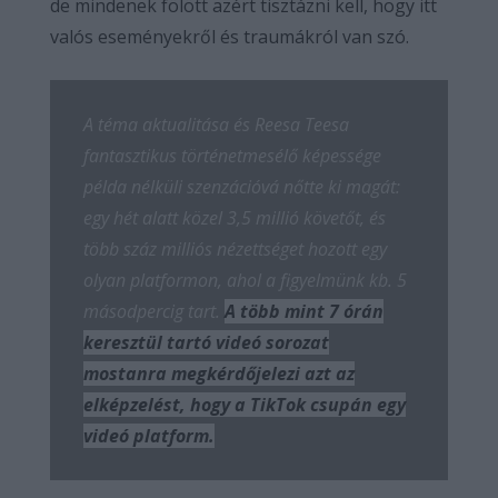
de mindenek fölött azért tisztázni kell, hogy itt
valós eseményekről és traumákról van szó.
A téma aktualitása és Reesa Teesa
fantasztikus történetmesélő képessége
példa nélküli szenzációvá nőtte ki magát:
egy hét alatt közel 3,5 millió követőt, és
több száz milliós nézettséget hozott egy
olyan platformon, ahol a figyelmünk kb. 5
másodpercig tart.
A több mint 7 órán
keresztül tartó videó sorozat
mostanra megkérdőjelezi azt az
elképzelést, hogy a TikTok csupán egy
videó platform.