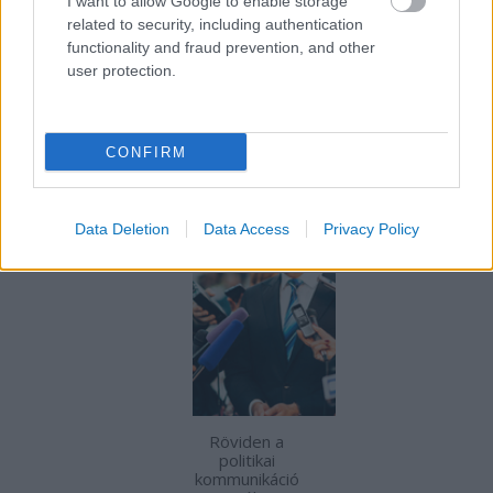
I want to allow Google to enable storage
related to security, including authentication
functionality and fraud prevention, and other
user protection.
CONFIRM
A
dezinformáció
fegyverei
Data Deletion
Data Access
Privacy Policy
Röviden a
politikai
kommunikáció