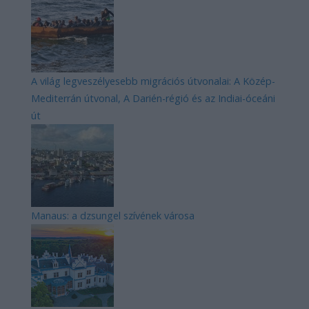
A világ legveszélyesebb migrációs útvonalai: A Közép-
Mediterrán útvonal, A Darién-régió és az Indiai-óceáni
út
Manaus: a dzsungel szívének városa