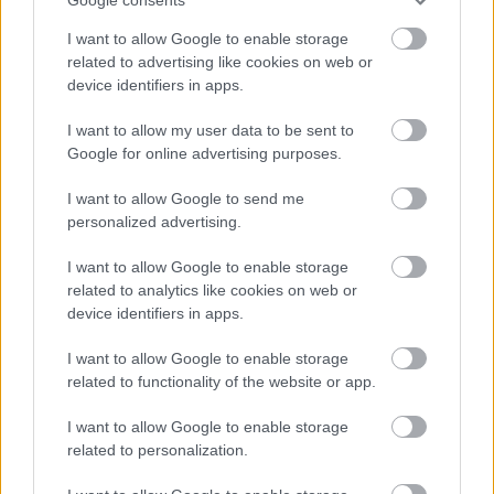
beszélhetünk. Bárhogy is legyen, mi izgatottan
I want to allow Google to enable storage
várjuk!
related to advertising like cookies on web or
device identifiers in apps.
Tetszik
0
I want to allow my user data to be sent to
AJÁNLOTT BEJEGYZÉSEK:
Google for online advertising purposes.
I want to allow Google to send me
personalized advertising.
I want to allow Google to enable storage
related to analytics like cookies on web or
device identifiers in apps.
I want to allow Google to enable storage
Lenzsér
related to functionality of the website or app.
Olivér, az
Index videósa
I want to allow Google to enable storage
related to personalization.