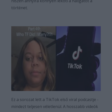
hiszen annyira könnyen leköti a hallgatót a
történet.
Ez a sorozat lett a TikTok első viral podcastje -
mindezt teljesen véletlenül. A hosszabb videók