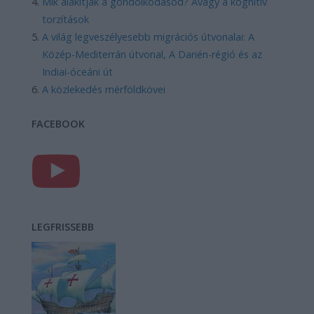
Mik alakítják a gondolkodásod? Avagy a kognitív
torzítások
A világ legveszélyesebb migrációs útvonalai: A
Közép-Mediterrán útvonal, A Darién-régió és az
Indiai-óceáni út
A közlekedés mérföldkövei
FACEBOOK
LEGFRISSEBB