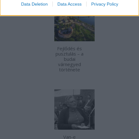
Data Deletion
Data Access
Privacy Policy
Fejlődés és
pusztulás – a
budai
várnegyed
története
Van-e