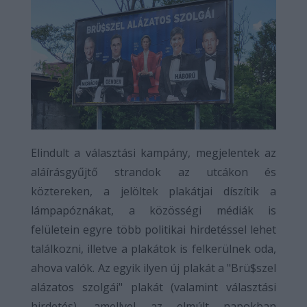
Elindult a választási kampány, megjelentek az
aláírásgyűjtő strandok az utcákon és
köztereken, a jelöltek plakátjai díszítik a
lámpapóznákat, a közösségi médiák is
felületein egyre több politikai hirdetéssel lehet
találkozni, illetve a plakátok is felkerülnek oda,
ahova valók. Az egyik ilyen új plakát a "Brü$szel
alázatos szolgái" plakát (valamint választási
hirdetés), amellyel az elmúlt napokban