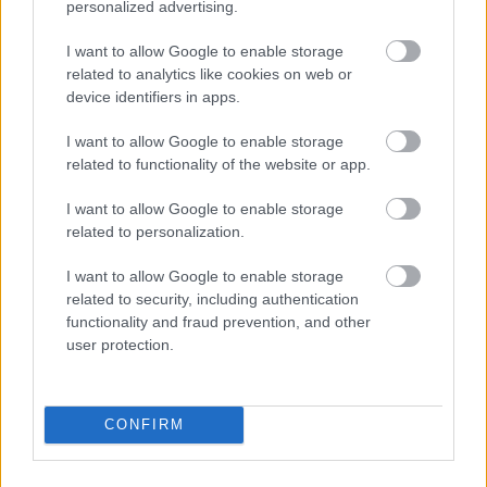
personalized advertising.
azon belül is Magyar Péter tematikája.
I want to allow Google to enable storage
Tetszik
0
related to analytics like cookies on web or
device identifiers in apps.
AJÁNLOTT BEJEGYZÉSEK:
I want to allow Google to enable storage
related to functionality of the website or app.
I want to allow Google to enable storage
related to personalization.
I want to allow Google to enable storage
related to security, including authentication
functionality and fraud prevention, and other
user protection.
Kéthly és
Slachta, avagy
konszenzus a
magyar
politikában
CONFIRM