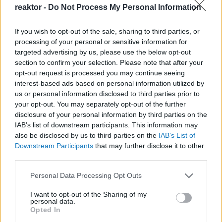
kozmopolita, idegen szellemű, haszonélvező
reaktor -
Do Not Process My Personal Information
rétege, és ez alatt a mindennapi gondokkal küzdő,
a maga levében fövő, a világtól szükségképpen
If you wish to opt-out of the sale, sharing to third parties, or
elmaradó tömeggel, néppel, nevezzük úgy, ahogy
processing of your personal or sensitive information for
akarjuk?...
targeted advertising by us, please use the below opt-out
section to confirm your selection. Please note that after your
...Ezen az úton is el lehet jutni a nemzet sírjához.
opt-out request is processed you may continue seeing
Ez esetben nem szűnik meg a magyarság, nem hal
interest-based ads based on personal information utilized by
ki, csak oly mértékben átalakul, hogy azt már nem
us or personal information disclosed to third parties prior to
lehet nemzetnek nevezni. Valamilyen új kifejezést
your opt-out. You may separately opt-out of the further
kell rá találni. Ezen az úton
pincérnemzet leszünk
.
disclosure of your personal information by third parties on the
IAB’s list of downstream participants. This information may
also be disclosed by us to third parties on the
IAB’s List of
Downstream Participants
that may further disclose it to other
third parties.
Please note that this website/app uses one or more Google
Personal Data Processing Opt Outs
services and may gather and store information including but
A magyar jobboldal számára az európaiság és a
not limited to your visit or usage behaviour. You may click to
I want to opt-out of the Sharing of my
nyugatosság egyet jelent a magyar értékek
personal data.
grant or deny consent to Google and its third-party tags to
Opted In
feladásával, a népek tengerébe történő
use your data for below specified purposes in below Google