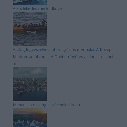
A közlekedés mérföldkövei
A világ legveszélyesebb migrációs útvonalai: A Közép-
Mediterrán útvonal, A Darién-régió és az Indiai-óceáni
út
Manaus: a dzsungel szívének városa