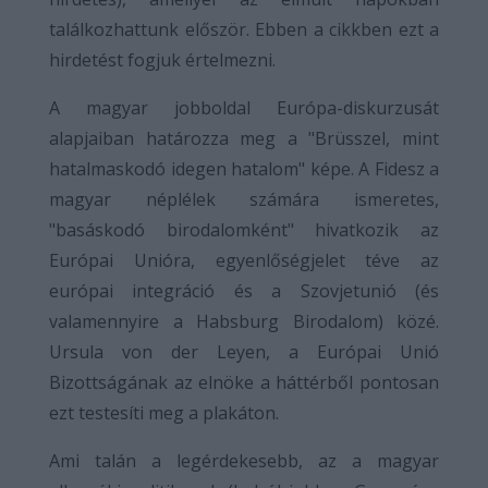
találkozhattunk először. Ebben a cikkben ezt a
hirdetést fogjuk értelmezni.
A magyar jobboldal Európa-diskurzusát
alapjaiban határozza meg a "Brüsszel, mint
hatalmaskodó idegen hatalom" képe. A Fidesz a
magyar néplélek számára ismeretes,
"basáskodó birodalomként" hivatkozik az
Európai Unióra, egyenlőségjelet téve az
európai integráció és a Szovjetunió (és
valamennyire a Habsburg Birodalom) közé.
Ursula von der Leyen, a Európai Unió
Bizottságának az elnöke a háttérből pontosan
ezt testesíti meg a plakáton.
Ami talán a legérdekesebb, az a magyar