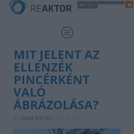
MIT JELENT AZ
ELLENZÉK
PINCÉRKÉNT
VALÓ
ÁBRÁZOLÁSA?
BY:
ZSIGA BULCSÚ
2024. ÁPR 24.