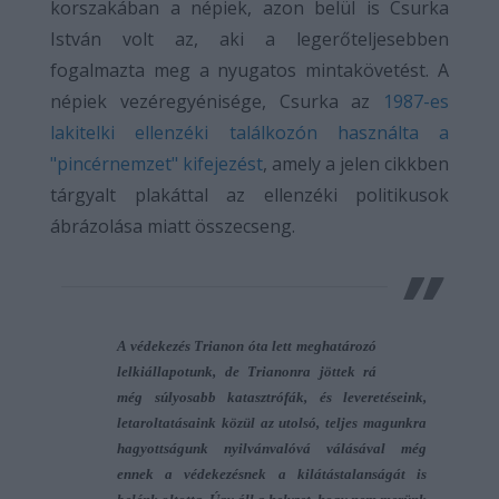
korszakában a népiek, azon belül is Csurka
István volt az, aki a legerőteljesebben
fogalmazta meg a nyugatos mintakövetést. A
népiek vezéregyénisége, Csurka az
1987-es
lakitelki ellenzéki találkozón használta a
"pincérnemzet" kifejezést
, amely a jelen cikkben
tárgyalt plakáttal az ellenzéki politikusok
ábrázolása miatt összecseng.
A védekezés Trianon óta lett meghatározó
lelkiállapotunk, de Trianonra jöttek rá
még súlyosabb katasztrófák, és leveretéseink,
letaroltatásaink közül az utolsó, teljes magunkra
hagyottságunk nyilvánvalóvá válásával még
ennek a védekezésnek a kilátástalanságát is