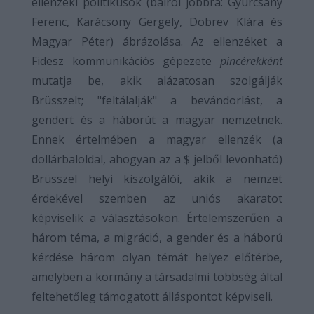
ellenzéki politikusok (balról jobbra: Gyurcsány
Ferenc, Karácsony Gergely, Dobrev Klára és
Magyar Péter) ábrázolása. Az ellenzéket a
Fidesz kommunikációs gépezete
pincérekként
mutatja be, akik alázatosan szolgálják
Brüsszelt; "feltálalják" a bevándorlást, a
gendert és a háborút a magyar nemzetnek.
Ennek értelmében a magyar ellenzék (a
dollárbaloldal, ahogyan az a $ jelből levonható)
Brüsszel helyi kiszolgálói, akik a nemzet
érdekével szemben az uniós akaratot
képviselik a választásokon. Értelemszerűen a
három téma, a migráció, a gender és a háború
kérdése három olyan témát helyez előtérbe,
amelyben a kormány a társadalmi többség által
feltehetőleg támogatott álláspontot képviseli.