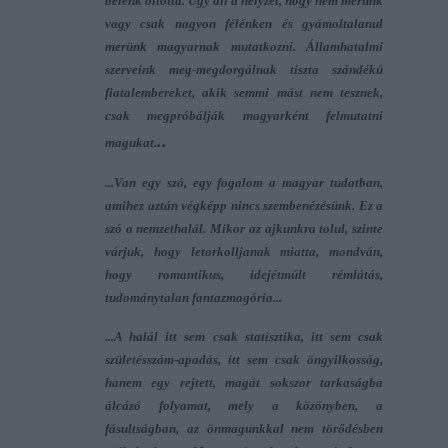
belénk oltotta. Úgy áll a helyzet, hogy nem merünk
vagy csak nagyon félénken és gyámoltalanul
merünk magyarnak mutatkozni. Államhatalmi
szerveink meg-megdorgálnak tiszta szándékú
fiatalembereket, akik semmi mást nem tesznek,
csak megpróbálják magyarként felmutatni
..
magukat.
...
Van egy szó, egy fogalom a magyar tudatban,
amihez aztán végképp nincs szembenézésünk.
Ez a
szó a nemzethalál
. Mikor az ajkunkra tolul, szinte
várjuk, hogy letorkolljanak miatta, mondván,
hogy romantikus, idejétmúlt rémlátás,
tudománytalan fantazmagória...
...A halál itt sem csak statisztika, itt sem csak
születésszám-apadás, itt sem csak öngyilkosság,
hanem egy rejtett, magát sokszor tarkaságba
álcázó folyamat, mely a közönyben, a
fásultságban, az önmagunkkal nem törődésben