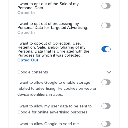
consent section.
beolvadással. Ebben a narratívában mindezt a
I want to opt-out of the Sale of my
Personal Data.
pincérnemzetté válást a "népeket
Opted In
egynemüsítő" Brüsszelt kiszolgáló magyar
I want to opt-out of processing my
ellenzék akarja véghez vinni azzal, hogy
Personal Data for Targeted Advertising.
Opted In
Magyarországot belesodorná az orosz-ukrán
háborúba, a "genderideológia" terjesztésével
I want to opt-out of Collection, Use,
Retention, Sale, and/or Sharing of my
megfúrná a hagyományos értékeket, a
Personal Data that Is Unrelated with the
Purposes for which it was collected.
migráció támogatásával pedig idegeneket
Opted Out
telepítene be. A kormány kommunikációja
Google consents
szerint az ellenzék támogatása egyet jelent a
I want to allow Google to enable storage
nemzethalál víziójával, a pincérnemzetiségbe
related to advertising like cookies on web or
való beletörődéssel. Az Európai Parlament
device identifiers in apps.
választás ezáltal burkoltan egy "nemzetrontók"
I want to allow my user data to be sent to
és "nemzetmentők" közötti választássá
Google for online advertising purposes.
avanzsálódik, kérdéses, hogy valóban ez fogja
meghatározni a kampányt és nem az ellenzék,
I want to allow Google to send me