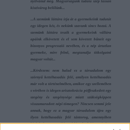
nyilvánul meg.
Magyarságunk tudata szép lassan
kiszivárog belőlünk
...
...
A szemünk láttára írja át a gyermekeink tudatát
egy idegen kéz
, és nekünk szavunk sincs hozzá. A
szemünk láttára teszik a gyermekeink vállára
apáink elkövetett és el sem követett bűneit egy
bizonyos progresszió nevében, és
a nép ártatlan
gyermeke, mire felnő, megtanulja titkolgatni
magyar voltát
...
...Kérdezem: nem halad ez a társadalom egy
szörnyű kettéhasadás felé, amilyen kettéhasadás
már volt a történelmében, amikor
egy szellemében
s vérében is idegen arisztokrácia pöffeszkedett
egy
szegény és szegénysége miatt szükségképpen
visszamaradott népi tömegen? Nincsen semmi jele
annak, hogy ez a magyar társadalom újra egy
ilyen kettéhasadás felé tántorog, amennyiben
kialakul egy világ felé fordulás részben