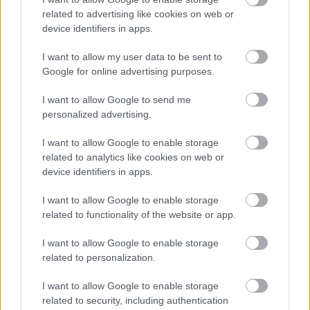
related to advertising like cookies on web or
device identifiers in apps.
I want to allow my user data to be sent to
Google for online advertising purposes.
I want to allow Google to send me
personalized advertising.
I want to allow Google to enable storage
A koncertekből felesleges kiemelni bármit is: a
related to analytics like cookies on web or
magyar könnyűzenei felhozatal apraja nagyja
device identifiers in apps.
ott lesz a SopronFesten, biztos mindenki
I want to allow Google to enable storage
megtalálja a saját ízlését a koncertek között.
related to functionality of the website or app.
Tetszik
0
I want to allow Google to enable storage
related to personalization.
AJÁNLOTT BEJEGYZÉSEK:
I want to allow Google to enable storage
related to security, including authentication