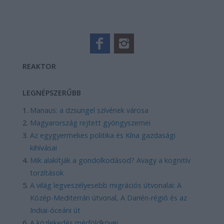
REAKTOR
LEGNÉPSZERŰBB
Manaus: a dzsungel szívének városa
Magyarország rejtett gyöngyszemei
Az egygyermekes politika és Kína gazdasági
kihívásai
Mik alakítják a gondolkodásod? Avagy a kognitív
torzítások
A világ legveszélyesebb migrációs útvonalai: A
Közép-Mediterrán útvonal, A Darién-régió és az
Indiai-óceáni út
A közlekedés mérföldkövei