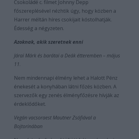
Csokoládé c. filmet Johnny Depp
főszereplésével nézhtik úgy, hogy közben a
Harrer méltán híres csokijait kóstolhatják.
Édesség a négyzeten.
Azoknak, akik szeretnek enni
Járai Márk és barátai a Deák étteremben – május
11
.
Nem mindennapi élmény lehet a Halott Pénz
énekesét a konyhában látni főzés közben. A
szervezők egy zenés élményfőzésre hívják az
érdeklődőket.
Vegán vacsoraest Mautner Zsófiával a
Bojtorinában