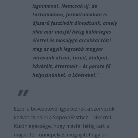
izgalmasat. Nemcsak új, de
tartalmában, formátumában is
újszerű fesztivált álmodtunk, amely
idén már másfél hétig különleges
élettel és mosolygó arcokkal tölti
meg az egyik legszebb magyar
városunk utcáit, tereit, klubjait,
kávézóit, éttermeit – és persze fő
helyszínünket, a Lővéreket.”
Ezzel a bevezetővel igyekeznek a szervezők
kedvet csinálni a SopronFesthez – sikerrel.
Különlegessége, hogy másfél hétig tart: a
május 12-i ünnepélyes megnyitót egy ún.