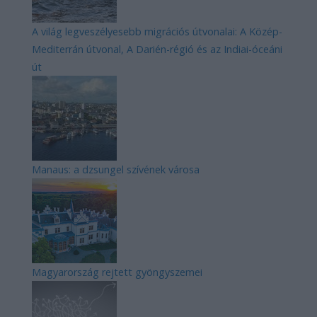
A világ legveszélyesebb migrációs útvonalai: A Közép-
Mediterrán útvonal, A Darién-régió és az Indiai-óceáni
út
Manaus: a dzsungel szívének városa
Magyarország rejtett gyöngyszemei