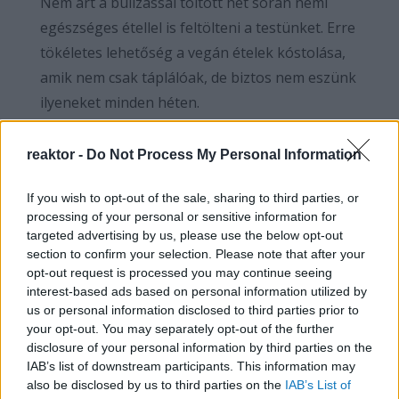
Nem árt a bulizással töltött hét során némi
egészséges étellel is feltölteni a testünket. Erre
tökéletes lehetőség a vegán ételek kóstolása,
amik nem csak táplálóak, de biztos nem eszünk
ilyeneket minden héten.
reaktor -
Do Not Process My Personal Information
If you wish to opt-out of the sale, sharing to third parties, or
processing of your personal or sensitive information for
targeted advertising by us, please use the below opt-out
section to confirm your selection. Please note that after your
opt-out request is processed you may continue seeing
interest-based ads based on personal information utilized by
us or personal information disclosed to third parties prior to
your opt-out. You may separately opt-out of the further
disclosure of your personal information by third parties on the
Pincetúra – május 18.
IAB’s list of downstream participants. This information may
also be disclosed by us to third parties on the
IAB’s List of
Ha már Sopronra azt mondják, hogy a