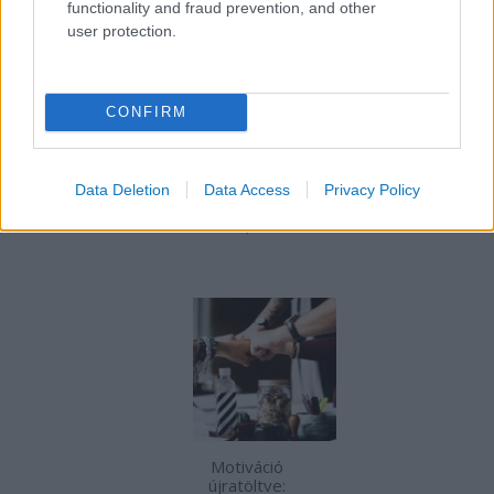
functionality and fraud prevention, and other
user protection.
CONFIRM
Magyarorszá
g rejtett
Data Deletion
Data Access
Privacy Policy
gyöngyszeme
i
Motiváció
újratöltve: