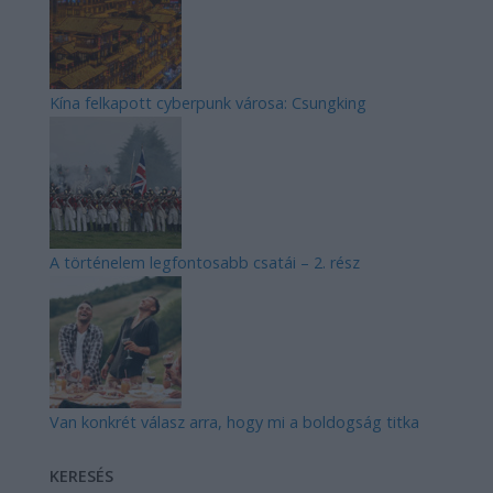
Kína felkapott cyberpunk városa: Csungking
A történelem legfontosabb csatái – 2. rész
Van konkrét válasz arra, hogy mi a boldogság titka
KERESÉS