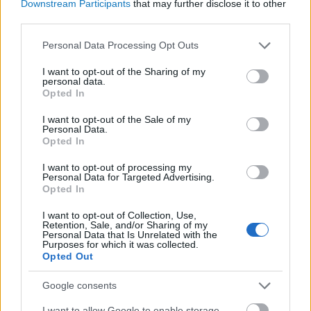
Downstream Participants
that may further disclose it to other
kékfrankos hazája, akkor igazán kár lenne
third parties.
kihagyni a borok kóstolását, főleg, ha transzfer
Please note that this website/app uses one or more Google
Personal Data Processing Opt Outs
is jár mellé.
services and may gather and store information including but
not limited to your visit or usage behaviour. You may click to
I want to opt-out of the Sharing of my
personal data.
Egy kategóriába se lehet sorolni, de ezen
grant or deny consent to Google and its third-party tags to
Opted In
use your data for below specified purposes in below Google
élmények felsorolásából nem hiányozhat a
consent section.
I want to opt-out of the Sale of my
Gyere a hűvösre! elnevezésű program, ami a
Personal Data.
Opted In
hétvége során többször megrendezésre kerül.
Igen, ez tényleg az, ami elsőre tűnik:
I want to opt-out of processing my
Personal Data for Targeted Advertising.
rabszállítóval elviszik az érdeklődőket a
Opted In
Sopronkőhidai Fegyház és Börtönbe, ahol egy
I want to opt-out of Collection, Use,
börtöntúrát lehet tenni. Szabadulás után pedig
Retention, Sale, and/or Sharing of my
Personal Data that Is Unrelated with the
irány a koncertekre!
Purposes for which it was collected.
Opted Out
Google consents
I want to allow Google to enable storage