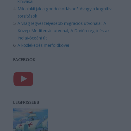
kihívásai
Mik alakítják a gondolkodásod? Avagy a kognitív
torzítások
A világ legveszélyesebb migrációs útvonalai: A
Közép-Mediterrán útvonal, A Darién-régió és az
Indiai-óceáni út
A közlekedés mérföldkövei
FACEBOOK
LEGFRISSEBB