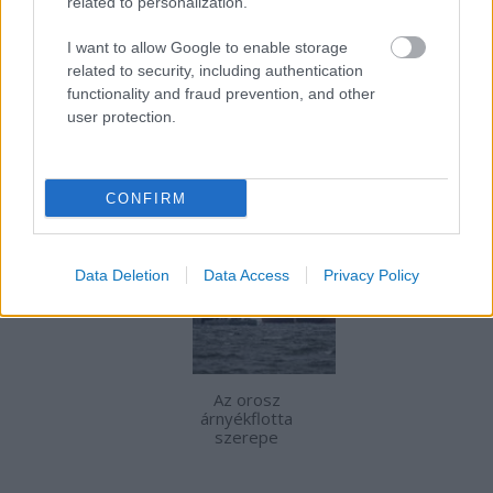
related to personalization.
mégis vállalják a kockázatot a szabadságért és
I want to allow Google to enable storage
egy új élet reményéért.
related to security, including authentication
functionality and fraud prevention, and other
user protection.
Tetszik
0
AJÁNLOTT BEJEGYZÉSEK:
CONFIRM
Data Deletion
Data Access
Privacy Policy
Az orosz
árnyékflotta
szerepe