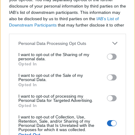
Vietnam és Kambodzsa, ahol a menekülteket
disclosure of your personal information by third parties on the
IAB’s list of downstream participants. This information may
nem adják ki, hanem általában Dél-Koreába
also be disclosed by us to third parties on the
IAB’s List of
küldik tovább őket.
Downstream Participants
that may further disclose it to other
third parties.
Az Észak-Koreából való menekülés továbbra is
Please note that this website/app uses one or more Google
óriási kihívásokkal jár, és csak kevesen tudják
Personal Data Processing Opt Outs
services and may gather and store information including but
sikeresen elérni a céljukat. A fenti útvonalak
not limited to your visit or usage behaviour. You may click to
I want to opt-out of the Sharing of my
personal data.
mindegyike tele van veszélyekkel és
grant or deny consent to Google and its third-party tags to
Opted In
use your data for below specified purposes in below Google
kockázatokkal, és a legtöbb dezertőr számára
consent section.
I want to opt-out of the Sale of my
az út végén sem biztos a biztonság. A jelenlegi
Personal Data.
Opted In
politikai és társadalmi helyzetben a menekültek
helyzete továbbra is rendkívül bizonytalan és
I want to opt-out of processing my
Personal Data for Targeted Advertising.
veszélyes marad.
Opted In
I want to opt-out of Collection, Use,
Retention, Sale, and/or Sharing of my
Personal Data that Is Unrelated with the
Purposes for which it was collected.
Opted Out