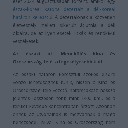
eset 2024 augusztusában történt, amikor egy
észak-koreai katona dezertált a dél-koreai
határon keresztül
. A dezertálónak a közvetlen
életveszély mellett sikerült átjutnia a déli
oldalra, de az ilyen esetek ritkák és rendkívül
veszélyesek.
Az északi út: Menekülés Kína és
Oroszország felé, a legesélyesebb kiút
Az északi határon keresztüli szökés elsőre
vonzó lehetőségnek tűnik, hiszen a Kína és
Oroszország felé vezető határszakasz hossza
jelentős (összesen több mint 1400 km), és a
terület kevésbé koncentráltan őrzött. Azonban
ennek az útvonalnak is megvannak a maga
nehézségei. Mivel Kína és Oroszország nem