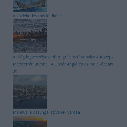
A közlekedés mérföldkövei
A világ legveszélyesebb migrációs útvonalai: A Közép-
Mediterrán útvonal, A Darién-régió és az Indiai-óceáni
út
Manaus: a dzsungel szívének városa