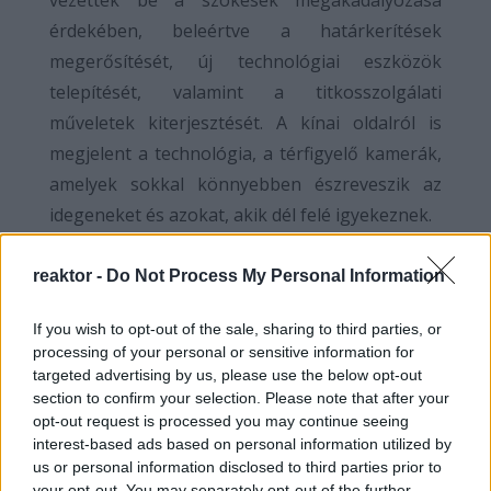
vezettek be a szökések megakadályozása
érdekében, beleértve a határkerítések
megerősítését, új technológiai eszközök
telepítését, valamint a titkosszolgálati
műveletek kiterjesztését. A kínai oldalról is
megjelent a technológia, a térfigyelő kamerák,
amelyek sokkal könnyebben észreveszik az
idegeneket és azokat, akik dél felé igyekeznek.
Dél-Korea, az egyetlen ország, amely feltétel
reaktor -
Do Not Process My Personal Information
nélkül állampolgárként fogadja az észak-koreai
dezertőröket, a legkívánatosabb célpont. Más
If you wish to opt-out of the sale, sharing to third parties, or
processing of your personal or sensitive information for
országok, mint például Kína és Oroszország,
targeted advertising by us, please use the below opt-out
nem tekintik őket menekülteknek, és azonnal
section to confirm your selection. Please note that after your
visszatoloncolják őket Észak-Koreába. Ezért a
opt-out request is processed you may continue seeing
interest-based ads based on personal information utilized by
menekültek számára a legbiztonságosabb
us or personal information disclosed to third parties prior to
országok közé tartozik Mongólia, Thaiföld,
your opt-out. You may separately opt-out of the further