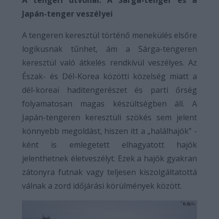
A tengeri útvonal: A Sárga-tenger és a
Japán-tenger veszélyei
A tengeren keresztül történő menekülés elsőre
logikusnak tűnhet, ám a Sárga-tengeren
keresztül való átkelés rendkívül veszélyes. Az
Észak- és Dél-Korea közötti közelség miatt a
dél-koreai haditengerészet és parti őrség
folyamatosan magas készültségben áll. A
Japán-tengeren keresztüli szökés sem jelent
könnyebb megoldást, hiszen itt a „halálhajók” -
ként is emlegetett elhagyatott hajók
jelenthetnek életveszélyt. Ezek a hajók gyakran
zátonyra futnak vagy teljesen kiszolgáltatottá
válnak a zord időjárási körülmények között.