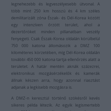
legnehezebb és legveszélyesebb útvonal. A
több mint 250 km hosszú és 4 km széles
demilitarizált zóna Észak- és Dél-Korea között
egy intenzíven őrzött terület, ahol a
dezertőröket minden pillanatban veszély
fenyegeti. Csak Észak-Korea oldalán körülbelül
750 000 katona állomásozik a DMZ 100
kilométeres körzetében, míg Dél-Korea oldalán
további 450 000 katona tartja ellenőrzés alatt a
területet. A határ mentén aknák százezrei,
elektronikus mozgásérzékelők és kamerák
állnak készen arra, hogy azonnal riasztást
adjanak a legkisebb mozgásra is.
A DMZ-n keresztül történő szökésről kevés
sikeres példa létezik. Az egyik legismertebb