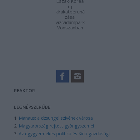
Észak-Korea
új
kirakatberuhá
zása:
vizividámpark
Vonszanban
REAKTOR
LEGNÉPSZERŰBB
Manaus: a dzsungel szívének városa
Magyarország rejtett gyöngyszemei
Az egygyermekes politika és Kína gazdasági