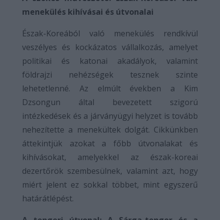
menekülés kihívásai és útvonalai
Észak-Koreából való menekülés rendkívül
veszélyes és kockázatos vállalkozás, amelyet
politikai és katonai akadályok, valamint
földrajzi nehézségek tesznek szinte
lehetetlenné. Az elmúlt években a Kim
Dzsongun által bevezetett szigorú
intézkedések és a járványügyi helyzet is tovább
nehezítette a menekültek dolgát. Cikkünkben
áttekintjük azokat a főbb útvonalakat és
kihívásokat, amelyekkel az észak-koreai
dezertőrök szembesülnek, valamint azt, hogy
miért jelent ez sokkal többet, mint egyszerű
határátlépést.