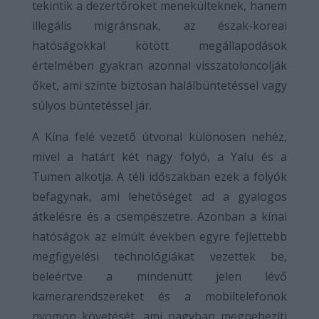
tekintik a dezertőröket menekülteknek, hanem
illegális migránsnak, az észak-koreai
hatóságokkal kötött megállapodások
értelmében gyakran azonnal visszatoloncolják
őket, ami szinte biztosan halálbüntetéssel vagy
súlyos büntetéssel jár.
A Kína felé vezető útvonal különösen nehéz,
mivel a határt két nagy folyó, a Yalu és a
Tumen alkotja. A téli időszakban ezek a folyók
befagynak, ami lehetőséget ad a gyalogos
átkelésre és a csempészetre. Azonban a kínai
hatóságok az elmúlt években egyre fejlettebb
megfigyelési technológiákat vezettek be,
beleértve a mindenütt jelen lévő
kamerarendszereket és a mobiltelefonok
nyomon követését, ami nagyban megnehezíti