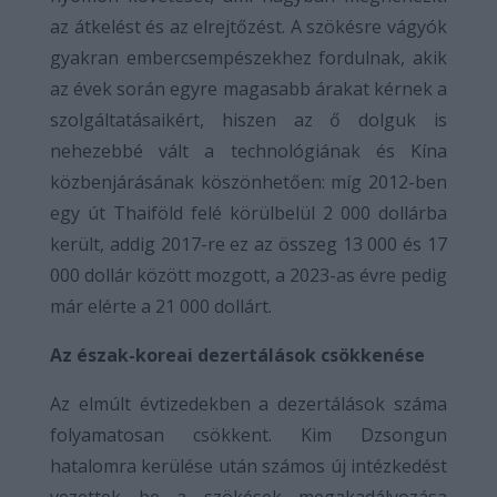
az átkelést és az elrejtőzést. A szökésre vágyók
gyakran embercsempészekhez fordulnak, akik
az évek során egyre magasabb árakat kérnek a
szolgáltatásaikért, hiszen az ő dolguk is
nehezebbé vált a technológiának és Kína
közbenjárásának köszönhetően: míg 2012-ben
egy út Thaiföld felé körülbelül 2 000 dollárba
került, addig 2017-re ez az összeg 13 000 és 17
000 dollár között mozgott, a 2023-as évre pedig
már elérte a 21 000 dollárt.
Az észak-koreai dezertálások csökkenése
Az elmúlt évtizedekben a dezertálások száma
folyamatosan csökkent. Kim Dzsongun
hatalomra kerülése után számos új intézkedést