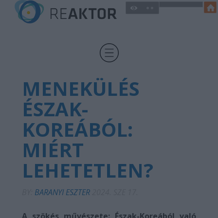
MENEKÜLÉS
ÉSZAK-
KOREÁBÓL:
MIÉRT
LEHETETLEN?
BY:
BARANYI ESZTER
2024. SZE 17.
A szökés művészete: Észak-Koreából való