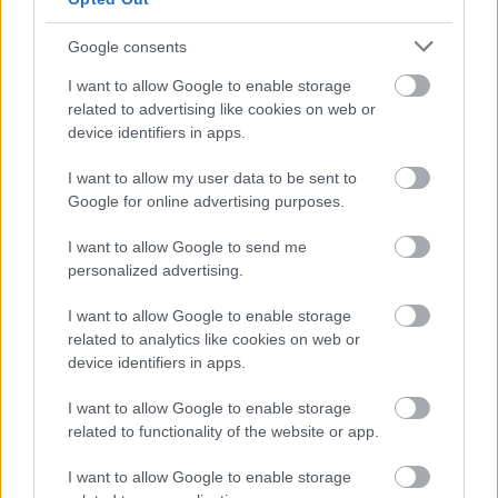
Google consents
I want to allow Google to enable storage
related to advertising like cookies on web or
device identifiers in apps.
Sikeres szökések arányai, egyértelműen
I want to allow my user data to be sent to
kirajzolódik a Covid-hatására történő
Google for online advertising purposes.
csökkenés. Forrás: RealLifeLore youtube
I want to allow Google to send me
personalized advertising.
Észak-Koreából való szökés mindig is rendkívüli
bátorságot és eltökéltséget igényelt. A
I want to allow Google to enable storage
menekülőknek számos kihívással és veszéllyel
related to analytics like cookies on web or
device identifiers in apps.
kell szembenézniük, akár a tengeren, akár a
szárazföldön próbálnak meg kijutni. A határok
I want to allow Google to enable storage
related to functionality of the website or app.
szigorú ellenőrzése, a politikai megállapodások
és a technológiai felügyelet egyaránt
I want to allow Google to enable storage
megnehezítik az életüket. Ennek ellenére sokan