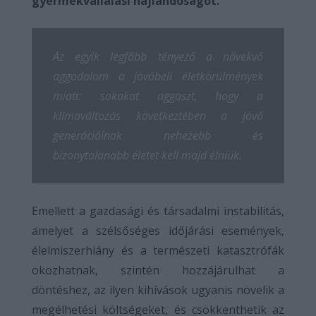
gyermekvállalási hajlandóságot.
Az egyik legfőbb tényező a növekvő
aggodalom a jövőbeli életkörülmények
miatt: sokakat aggaszt, hogy a
klímaváltozás következtében a jövő
generációinak nehezebb és
bizonytalanabb életet kell majd élniük.
Emellett a gazdasági és társadalmi instabilitás,
amelyet a szélsőséges időjárási események,
élelmiszerhiány és a természeti katasztrófák
okozhatnak, szintén hozzájárulhat a
döntéshez, az ilyen kihívások ugyanis növelik a
megélhetési költségeket, és csökkenthetik az