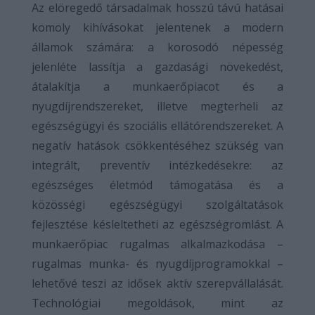
Az elöregedő társadalmak hosszú távú hatásai
komoly kihívásokat jelentenek a modern
államok számára: a korosodó népesség
jelenléte lassítja a gazdasági növekedést,
átalakítja a munkaerőpiacot és a
nyugdíjrendszereket, illetve megterheli az
egészségügyi és szociális ellátórendszereket. A
negatív hatások csökkentéséhez szükség van
integrált, preventív intézkedésekre: az
egészséges életmód támogatása és a
közösségi egészségügyi szolgáltatások
fejlesztése késleltetheti az egészségromlást. A
munkaerőpiac rugalmas alkalmazkodása –
rugalmas munka- és nyugdíjprogramokkal –
lehetővé teszi az idősek aktív szerepvállalását.
Technológiai megoldások, mint az