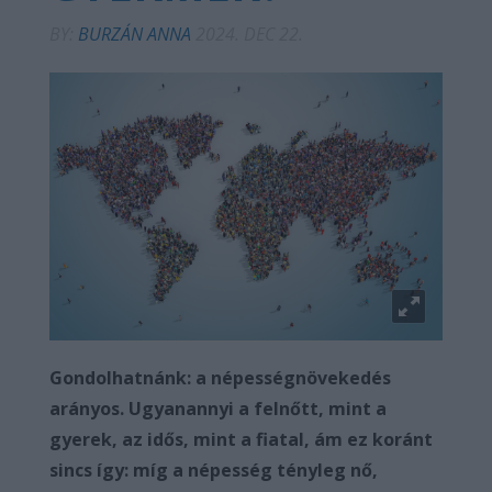
BY:
BURZÁN ANNA
2024. DEC 22.
Gondolhatnánk: a népességnövekedés
arányos. Ugyanannyi a felnőtt, mint a
gyerek, az idős, mint a fiatal, ám ez koránt
sincs így: míg a népesség tényleg nő,