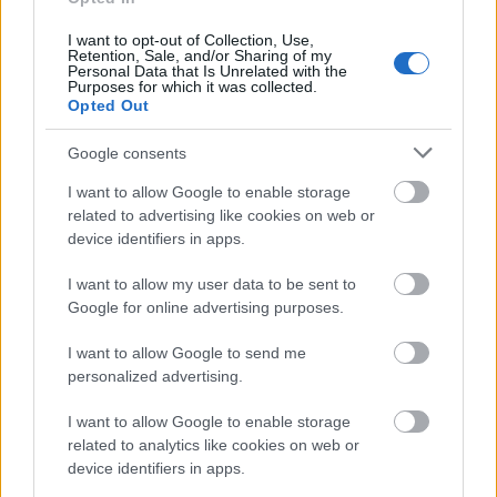
az egészségügyi ellátás hatására következik
I want to opt-out of Collection, Use,
be, miközben a gyenge oktatási és
Retention, Sale, and/or Sharing of my
Personal Data that Is Unrelated with the
egészségügyi rendszerek belső konfliktusokat
Purposes for which it was collected.
Opted Out
generálnak. A fejlett országok
munkaerőhiányának pótlására irányuló
Google consents
bevándorlás egyre elterjedtebb, de társadalmi
I want to allow Google to enable storage
polarizációt és biztonsági kockázatokat is
related to advertising like cookies on web or
device identifiers in apps.
okozhat. E kihívások globális, átfogó és
integrált megközelítést igényelnek, amely
I want to allow my user data to be sent to
figyelembe veszi a regionális eltéréseket és a
Google for online advertising purposes.
társadalmi-gazdasági tényezők
I want to allow Google to send me
kölcsönhatásait. Az ilyen összetett problémák
personalized advertising.
kezelése érdekében elengedhetetlen a
I want to allow Google to enable storage
nemzetközi közösség együttműködése, hogy
related to analytics like cookies on web or
olyan megoldásokat dolgozzanak ki, amelyek
device identifiers in apps.
figyelembe veszik a demográfiai és környezeti