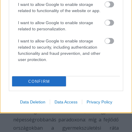
I want to allow Google to enable storage
változások által generált kölcsönös
related to functionality of the website or app.
függőségeket. (Gazdag Ferenc – Remek Éva.
2018. A biztonsági tanulmányok alapjai.
I want to allow Google to enable storage
related to personalization.
Budapest: Dialóg Campus Kiadó. 96-101.)
I want to allow Google to enable storage
related to security, including authentication
functionality and fraud prevention, and other
A cím kérdésére a válasz tehát az, hogy
user protection.
valójában csak a jóléti társadalmakban
születik kevesebb gyermek, a fejlődő
országok pedig ennek ellentettjének, a
CONFIRM
népességrobbanásnak a negatív hatásaival
küzdenek.
Data Deletion
Data Access
Privacy Policy
Összességében elmondható, hogy a
népességrobbanás paradoxona: míg a fejlődő
országokban a gyermekszületési ráta