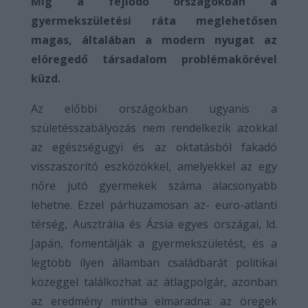
Míg a fejlődő országokban a
gyermekszületési ráta meglehetősen
magas, általában a modern nyugat az
elöregedő társadalom problémakörével
küzd.
Az előbbi országokban ugyanis a
születésszabályozás nem rendelkezik azokkal
az egészségügyi és az oktatásból fakadó
visszaszorító eszközökkel, amelyekkel az egy
nőre jutó gyermekek száma alacsonyabb
lehetne. Ezzel párhuzamosan az- euro-atlanti
térség, Ausztrália és Ázsia egyes országai, ld.
Japán, fomentálják a gyermekszületést, és a
legtöbb ilyen államban családbarát politikai
közeggel találkozhat az átlagpolgár, azonban
az eredmény mintha elmaradna: az öregek