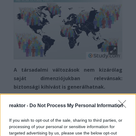
A társadalmi változások nem kizárólag
saját dimenziójukban relevánsak:
biztonsági kihívást is generálhatnak.
A modern világ demográfiai és környezeti
reaktor -
Do Not Process My Personal Information
kihívásai egyre összetettebbé és szorosabbá
válnak, így elengedhetetlenné válik a globális
If you wish to opt-out of the sale, sharing to third parties, or
problémák komplex összefonódásának
processing of your personal or sensitive information for
targeted advertising by us, please use the below opt-out
megértése. A biztonsági tanulmányok területe