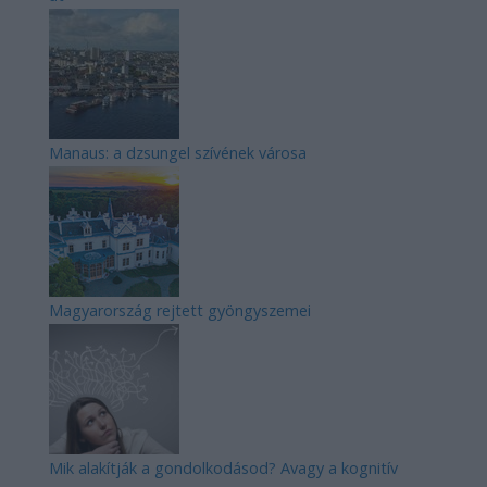
Manaus: a dzsungel szívének városa
Magyarország rejtett gyöngyszemei
Mik alakítják a gondolkodásod? Avagy a kognitív