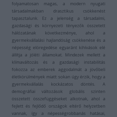
folyamatosan magas, a modern nyugati
társadalmakban drasztikus csökkenést
tapasztalunk. Ez a jelenség a társadalmi,
gazdasági és környezeti tényezők összetett
hálózatának következménye, ahol a
gyermekvállalási hajlandóság csökkenése és a
népesség elöregedése egyaránt kihívások elé
állítja a jóléti államokat. Mindezek mellett a
klímaváltozás és a gazdasági instabilitás
fokozza az emberek aggodalmát a jövőbeli
életkörülmények miatt: sokan úgy érzik, hogy a
gyermekvállalás kockázatos döntés. A
demográfiai változások globális szinten
összetett összefüggéseket alkotnak, ahol a
fejlett és fejlődő országok eltérő helyzetben
vannak, így a népességrobbanás hatásai,