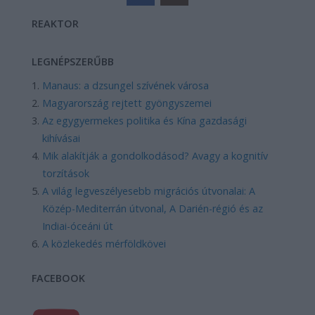
REAKTOR
LEGNÉPSZERŰBB
Manaus: a dzsungel szívének városa
Magyarország rejtett gyöngyszemei
Az egygyermekes politika és Kína gazdasági
kihívásai
Mik alakítják a gondolkodásod? Avagy a kognitív
torzítások
A világ legveszélyesebb migrációs útvonalai: A
Közép-Mediterrán útvonal, A Darién-régió és az
Indiai-óceáni út
A közlekedés mérföldkövei
FACEBOOK