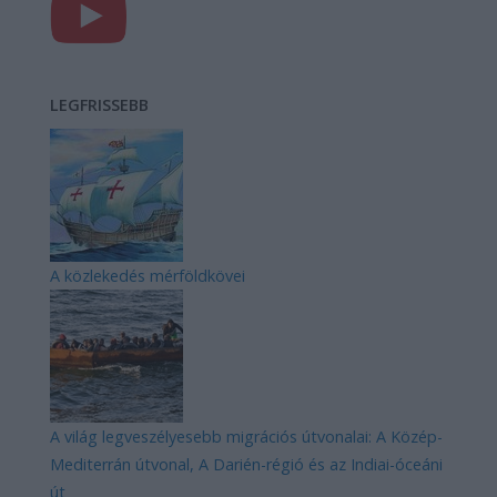
LEGFRISSEBB
A közlekedés mérföldkövei
A világ legveszélyesebb migrációs útvonalai: A Közép-
Mediterrán útvonal, A Darién-régió és az Indiai-óceáni
út