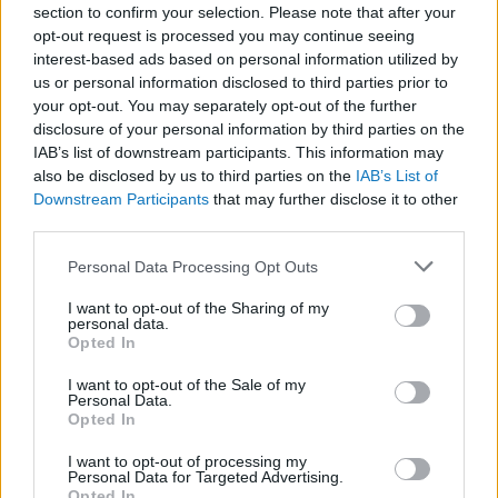
section to confirm your selection. Please note that after your
folyamatosan bővül, magába foglalva a
opt-out request is processed you may continue seeing
túlnépesedést, az édesvízszűkösséget, az
interest-based ads based on personal information utilized by
us or personal information disclosed to third parties prior to
energiaválságot, a klímaváltozást és a
your opt-out. You may separately opt-out of the further
környezetpusztítást. E tényezők közötti
disclosure of your personal information by third parties on the
kapcsolatok megértése alapvető fontosságú:
IAB’s list of downstream participants. This information may
also be disclosed by us to third parties on the
IAB’s List of
sok esetben nehezen azonosíthatók a
Downstream Participants
that may further disclose it to other
konfliktusok valódi kiváltó okai. A fejlett
third parties.
országok demográfiai átalakulása, amely az
Please note that this website/app uses one or more Google
Personal Data Processing Opt Outs
ipari forradalom és a jóléti rendszerek
services and may gather and store information including but
kialakulásának következménye, jelentős
not limited to your visit or usage behaviour. You may click to
I want to opt-out of the Sharing of my
personal data.
grant or deny consent to Google and its third-party tags to
hatással bír a társadalomra. A gyermekvállalási
Opted In
use your data for below specified purposes in below Google
hajlandóság csökkenése és az élettartam
consent section.
I want to opt-out of the Sale of my
növekedése a nyugdíjasok arányának
Personal Data.
Opted In
emelkedését eredményezi, ami terheket ró az
állami ellátórendszerekre. A fejlődő országok
I want to opt-out of processing my
Personal Data for Targeted Advertising.
népességrobbanása a külső segítség, például
Opted In