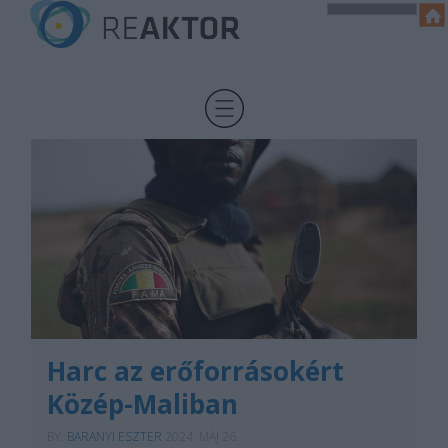
Harc az erőforrásokért
Közép-Maliban
BY:
BARANYI ESZTER
2024. MÁJ 26.