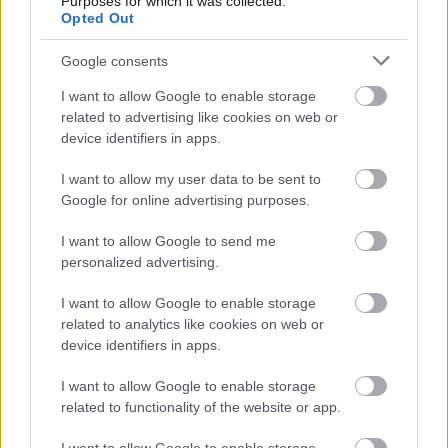
Purposes for which it was collected.
Tetszik
0
Opted Out
Google consents
I want to allow Google to enable storage
related to advertising like cookies on web or
device identifiers in apps.
I want to allow my user data to be sent to
Google for online advertising purposes.
I want to allow Google to send me
personalized advertising.
REAKTOR
I want to allow Google to enable storage
related to analytics like cookies on web or
device identifiers in apps.
LEGNÉPSZERŰBB
I want to allow Google to enable storage
Manaus: a dzsungel szívének városa
related to functionality of the website or app.
Magyarország rejtett gyöngyszemei
Az egygyermekes politika és Kína gazdasági