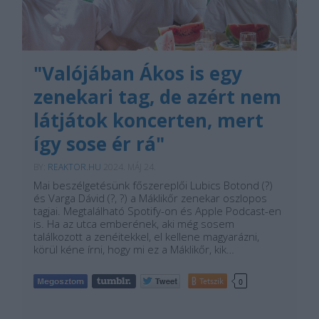
"Valójában Ákos is egy
zenekari tag, de azért nem
látjátok koncerten, mert
így sose ér rá"
BY:
REAKTOR.HU
2024. MÁJ 24.
Mai beszélgetésünk főszereplői Lubics Botond (?)
és Varga Dávid (?, ?) a Máklikőr zenekar oszlopos
tagjai. Megtalálható Spotify-on és Apple Podcast-en
is. Ha az utca emberének, aki még sosem
találkozott a zenéitekkel, el kellene magyarázni,
körül kéne írni, hogy mi ez a Máklikőr, kik…
Tetszik
0