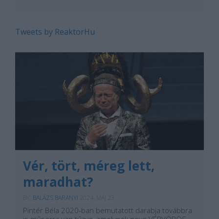
Tweets by ReaktorHu
Vér, tört, méreg lett,
maradhat?
BY:
BALÁZS BARANYI
2024. MÁJ 23.
Pintér Béla 2020-ban bemutatott darabja továbbra