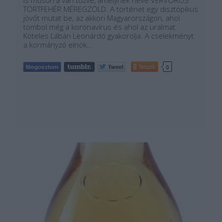
is műsorra van tűzve, amelynek neve VÉRVÖRÖS
TÖRTFEHÉR MÉREGZÖLD. A történet egy disztópikus
jövőt mutat be, az akkori Magyarországon, ahol
tombol még a koronavírus és ahol az uralmat
Köteles Lábán Leonárdó gyakorolja. A cselekményt
a kormányzó elnök…
Tetszik
0