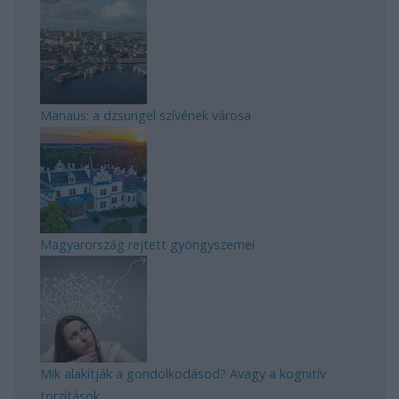
Manaus: a dzsungel szívének városa
Magyarország rejtett gyöngyszemei
Mik alakítják a gondolkodásod? Avagy a kognitív
torzítások