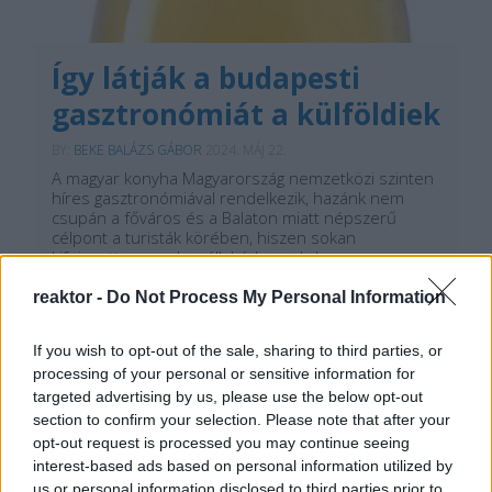
Így látják a budapesti
gasztronómiát a külföldiek
BY:
BEKE BALÁZS GÁBOR
2024. MÁJ 22.
A magyar konyha Magyarország nemzetközi szinten
híres gasztronómiával rendelkezik, hazánk nem
csupán a főváros és a Balaton miatt népszerű
célpont a turisták körében, hiszen sokan
kifejezetten azzal a céllal érkeznek, hogy a
helyszínen tapasztalják meg a messze földről híres
magyar vendéglátást és…
reaktor -
Do Not Process My Personal Information
Tetszik
0
If you wish to opt-out of the sale, sharing to third parties, or
processing of your personal or sensitive information for
targeted advertising by us, please use the below opt-out
section to confirm your selection. Please note that after your
opt-out request is processed you may continue seeing
interest-based ads based on personal information utilized by
us or personal information disclosed to third parties prior to