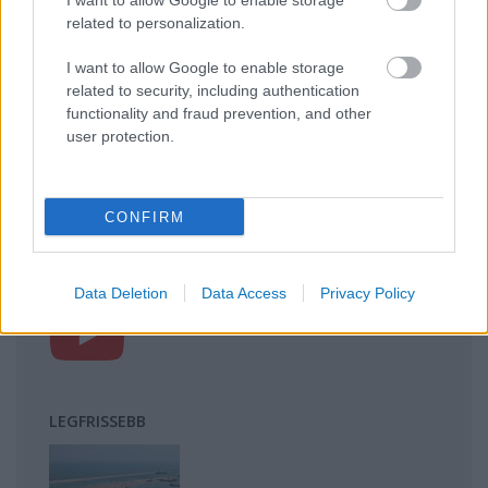
I want to allow Google to enable storage
kihívásai
related to personalization.
Mik alakítják a gondolkodásod? Avagy a kognitív
I want to allow Google to enable storage
torzítások
related to security, including authentication
A világ legveszélyesebb migrációs útvonalai: A
functionality and fraud prevention, and other
Közép-Mediterrán útvonal, A Darién-régió és az
user protection.
Indiai-óceáni út
Irak nagy dobása: új kereskedelmi út a világ
közepén
CONFIRM
FACEBOOK
Data Deletion
Data Access
Privacy Policy
LEGFRISSEBB