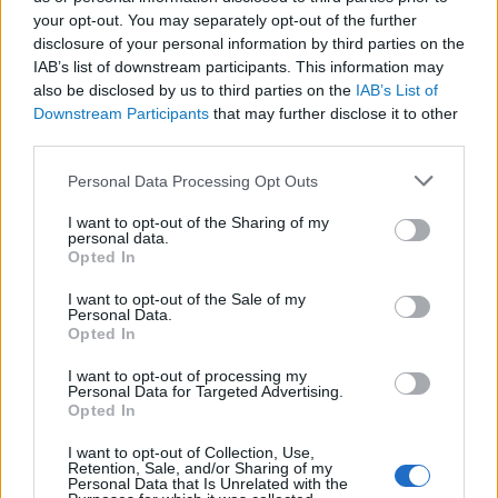
your opt-out. You may separately opt-out of the further
disclosure of your personal information by third parties on the
IAB’s list of downstream participants. This information may
also be disclosed by us to third parties on the
IAB’s List of
Downstream Participants
that may further disclose it to other
third parties.
Please note that this website/app uses one or more Google
Personal Data Processing Opt Outs
services and may gather and store information including but
not limited to your visit or usage behaviour. You may click to
I want to opt-out of the Sharing of my
personal data.
grant or deny consent to Google and its third-party tags to
Opted In
2024: A választások éve
use your data for below specified purposes in below Google
consent section.
I want to opt-out of the Sale of my
BY:
Personal Data.
REAKTOR.HU
2024. MÁJ 21.
Opted In
A 2024-es év kétség kívül a választások éve,
hiszen idén 65 országban tartanak választásokat,
I want to opt-out of processing my
így 4,2 milliárd embernek- a világ népességének
Personal Data for Targeted Advertising.
fele- lesz lehetősége szavazni. A világ, Európa és
Opted In
benne Magyarország politikája a választásoknak
köszönhetően jelentősen megváltozhat. Hazánkban
I want to opt-out of Collection, Use,
június…
Retention, Sale, and/or Sharing of my
Personal Data that Is Unrelated with the