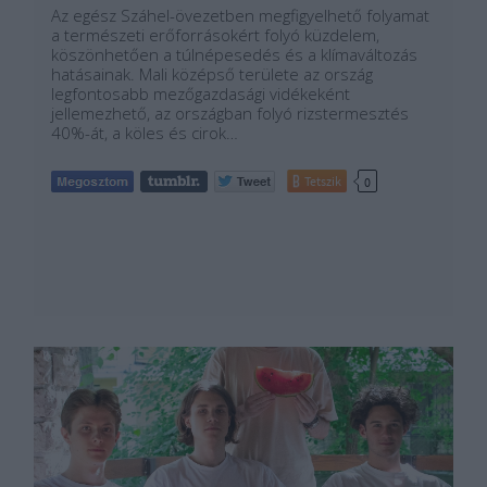
Az egész Száhel-övezetben megfigyelhető folyamat
a természeti erőforrásokért folyó küzdelem,
köszönhetően a túlnépesedés és a klímaváltozás
hatásainak. Mali középső területe az ország
legfontosabb mezőgazdasági vidékeként
jellemezhető, az országban folyó rizstermesztés
40%-át, a köles és cirok…
Tetszik
0