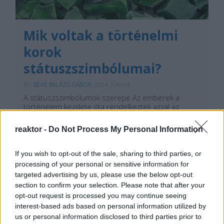
Mik voltak a történelmi
korok
státuszszimbólumai?
BY:
BEKE BALÁZS GÁBOR
2024. JÚN 04.
A státuszszimbólumok szerepe Az emberek a
történelem kezdete óta rendelkeztek azzal az
alapvető tulajdonsággal, hogy vagyoni és politikai
helyzetüket bemutatva jelezzék a külvilágnak, milyen
reaktor -
Do Not Process My Personal Information
nagy befolyással rendelkeznek. A státusz – vagyis
politikai erő és anyagi helyzet – a történelem
minden…
If you wish to opt-out of the sale, sharing to third parties, or
processing of your personal or sensitive information for
Tetszik
targeted advertising by us, please use the below opt-out
0
section to confirm your selection. Please note that after your
opt-out request is processed you may continue seeing
interest-based ads based on personal information utilized by
us or personal information disclosed to third parties prior to