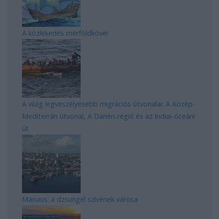
A közlekedés mérföldkövei
A világ legveszélyesebb migrációs útvonalai: A Közép-
Mediterrán útvonal, A Darién-régió és az Indiai-óceáni
út
Manaus: a dzsungel szívének városa