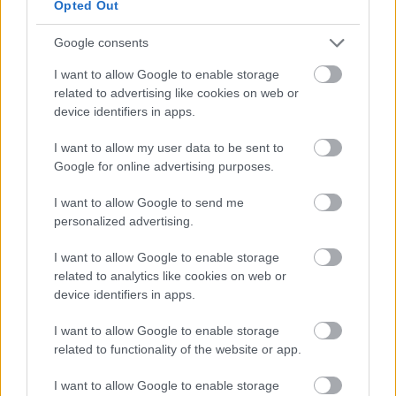
Opted Out
Sem az államok, sem az Európai Unió, sem a
nemzetközi szervezetek nem nyújtottak még
egyértelmű iránymutatást arra vonatkozóan, hogy a
Google consents
platform munkások…
I want to allow Google to enable storage
related to advertising like cookies on web or
Tetszik
0
device identifiers in apps.
I want to allow my user data to be sent to
Google for online advertising purposes.
I want to allow Google to send me
personalized advertising.
I want to allow Google to enable storage
REAKTOR
related to analytics like cookies on web or
device identifiers in apps.
LEGNÉPSZERŰBB
I want to allow Google to enable storage
Manaus: a dzsungel szívének városa
related to functionality of the website or app.
Magyarország rejtett gyöngyszemei
I want to allow Google to enable storage
Az egygyermekes politika és Kína gazdasági