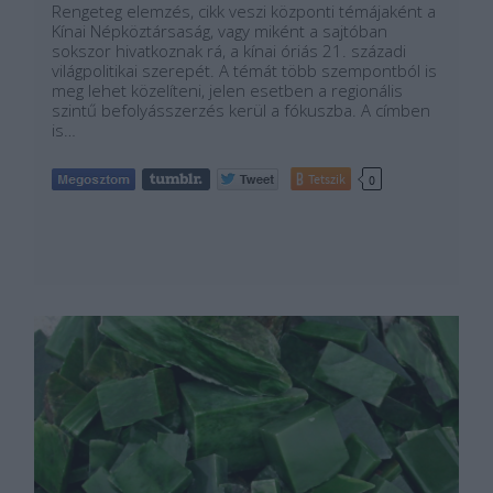
Rengeteg elemzés, cikk veszi központi témájaként a
Kínai Népköztársaság, vagy miként a sajtóban
sokszor hivatkoznak rá, a kínai óriás 21. századi
világpolitikai szerepét. A témát több szempontból is
meg lehet közelíteni, jelen esetben a regionális
szintű befolyásszerzés kerül a fókuszba. A címben
is…
Tetszik
0