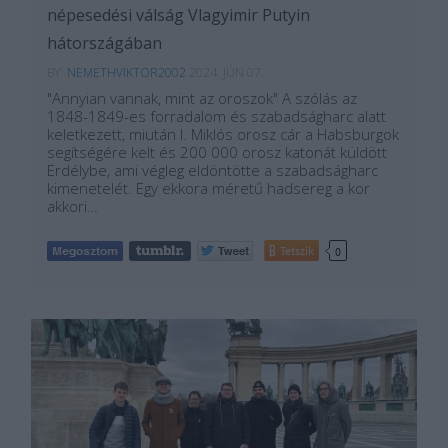
népesedési válság Vlagyimir Putyin
hátországában
BY:
NEMETHVIKTOR2002
2024. JÚN 07.
"Annyian vannak, mint az oroszok" A szólás az
1848-1849-es forradalom és szabadságharc alatt
keletkezett, miután I. Miklós orosz cár a Habsburgok
segítségére kelt és 200 000 orosz katonát küldött
Erdélybe, ami végleg eldöntötte a szabadságharc
kimenetelét. Egy ekkora méretű hadsereg a kor
akkori…
Tetszik
0