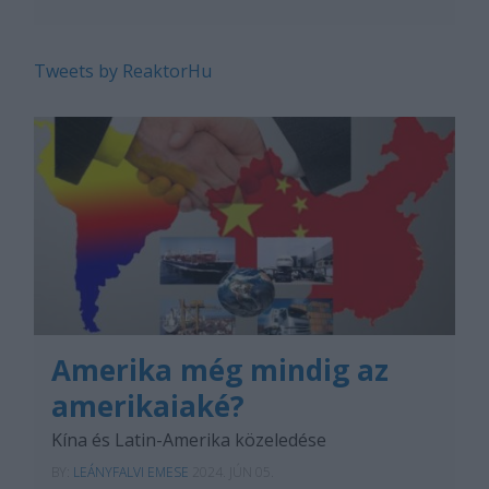
...
Tweets by ReaktorHu
Amerika még mindig az
amerikaiaké?
Kína és Latin-Amerika közeledése
BY:
LEÁNYFALVI EMESE
2024. JÚN 05.