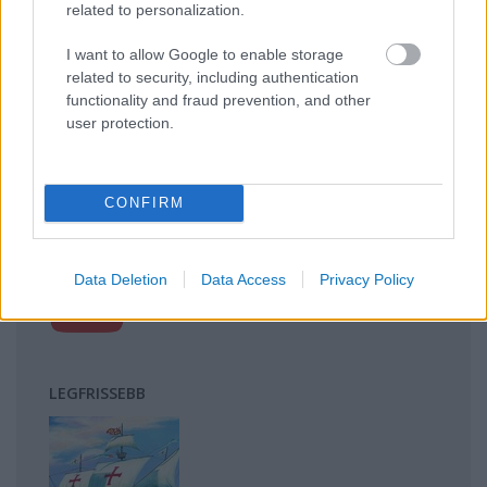
related to personalization.
kihívásai
Mik alakítják a gondolkodásod? Avagy a kognitív
I want to allow Google to enable storage
torzítások
related to security, including authentication
A világ legveszélyesebb migrációs útvonalai: A
functionality and fraud prevention, and other
user protection.
Közép-Mediterrán útvonal, A Darién-régió és az
Indiai-óceáni út
A közlekedés mérföldkövei
CONFIRM
FACEBOOK
Data Deletion
Data Access
Privacy Policy
LEGFRISSEBB