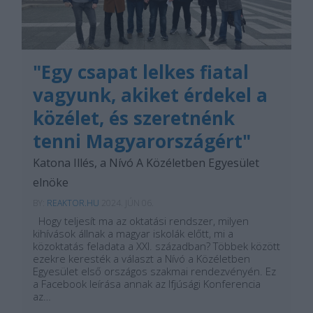
"Egy csapat lelkes fiatal
vagyunk, akiket érdekel a
közélet, és szeretnénk
tenni Magyarországért"
Katona Illés, a Nívó A Közéletben Egyesület
elnöke
BY:
REAKTOR.HU
2024. JÚN 06.
Hogy teljesít ma az oktatási rendszer, milyen
kihívások állnak a magyar iskolák előtt, mi a
közoktatás feladata a XXI. században? Többek között
ezekre keresték a választ a Nívó a Közéletben
Egyesület első országos szakmai rendezvényén. Ez
a Facebook leírása annak az Ifjúsági Konferencia
az…