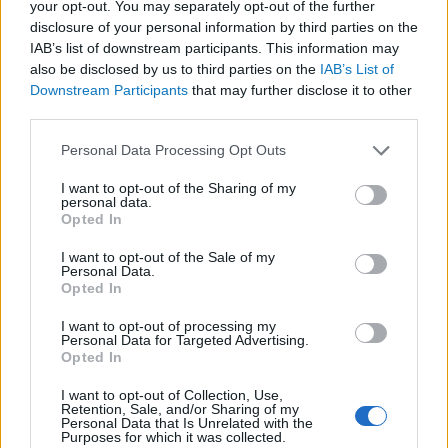
your opt-out. You may separately opt-out of the further
disclosure of your personal information by third parties on the
IAB’s list of downstream participants. This information may
also be disclosed by us to third parties on the
IAB’s List of
Downstream Participants
that may further disclose it to other
third parties.
Please note that this website/app uses one or more Google
Personal Data Processing Opt Outs
services and may gather and store information including but
not limited to your visit or usage behaviour. You may click to
I want to opt-out of the Sharing of my
personal data.
grant or deny consent to Google and its third-party tags to
Opted In
use your data for below specified purposes in below Google
Munkavállaló vagy egyéni
consent section.
I want to opt-out of the Sale of my
Personal Data.
vállalkozó? – A jogviszony
Opted In
minősítése a platform
I want to opt-out of processing my
Personal Data for Targeted Advertising.
munkában
Opted In
BY:
ILLESMAJA
2024. JÚN 03.
I want to opt-out of Collection, Use,
A digitális gazdaság térnyerésével egyre több
Retention, Sale, and/or Sharing of my
Personal Data that Is Unrelated with the
dolgozó választja a platform munkát, ám jogi
Purposes for which it was collected.
helyzetük tisztázása továbbra is vitatott kérdés.