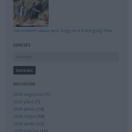
Van konkrét válasz arra, hogy mi a boldogság titka
KERESÉS
ARCHÍVUM
2026 augusztus
(
1
)
2026 július
(
7
)
2026 június
(
14
)
2026 május
(
18
)
2026 április
(
15
)
2026 március
(
18
)