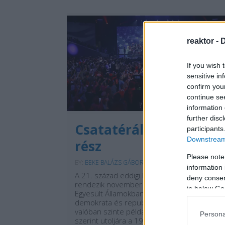
reaktor -
D
If you wish 
sensitive in
confirm you
continue se
information 
further disc
Csatatérállamok - 1.
participants
Downstream 
rész
Please note
BY:
BEKE BALÁZS GÁBOR
2024. OKT 28.
information 
A 21. század eddigi legszorosabb választásá
deny consent
rendezik november 5-én rendezik az
in below Go
Egyesült Államokban. A kiélezett verseny a
demokrata és republikánus jelöltek között
valóban szinte példa nélküli, sok szakértő
Persona
szerint utoljára a 19. században volt arra