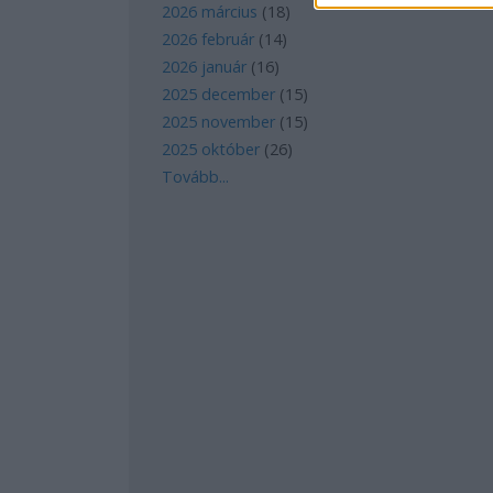
2026 március
(
18
)
2026 február
(
14
)
2026 január
(
16
)
2025 december
(
15
)
2025 november
(
15
)
2025 október
(
26
)
Tovább
...