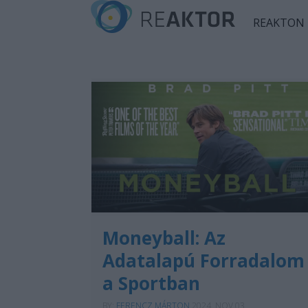
REAKTON
Moneyball: Az
Adatalapú Forradalom
a Sportban
BY:
FERENCZ MÁRTON
2024. NOV 03.