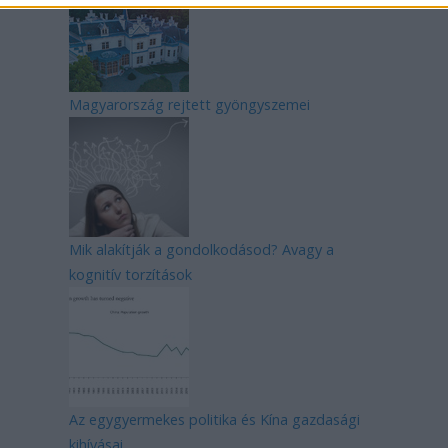
Magyarország rejtett gyöngyszemei
Mik alakítják a gondolkodásod? Avagy a
kognitív torzítások
Az egygyermekes politika és Kína gazdasági
kihívásai