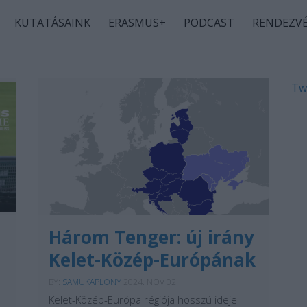
KUTATÁSAINK
ERASMUS+
PODCAST
RENDEZV
Tw
Három Tenger: új irány
Kelet-Közép-Európának
BY:
SAMUKAPLONY
2024. NOV 02.
Kelet-Közép-Európa régiója hosszú ideje