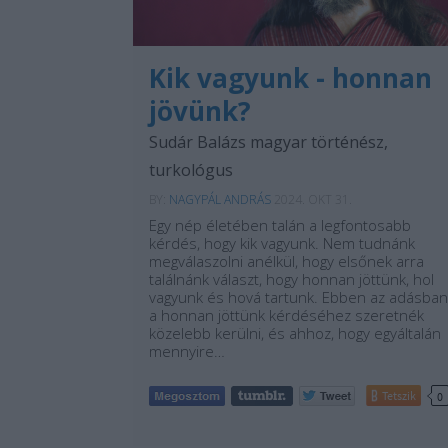
Kik vagyunk - honnan
jövünk?
Sudár Balázs magyar történész,
turkológus
BY:
NAGYPÁL ANDRÁS
2024. OKT 31.
Egy nép életében talán a legfontosabb
kérdés, hogy kik vagyunk. Nem tudnánk
megválaszolni anélkül, hogy elsőnek arra
találnánk választ, hogy honnan jöttünk, hol
vagyunk és hová tartunk. Ebben az adásban
a honnan jöttünk kérdéséhez szeretnék
közelebb kerülni, és ahhoz, hogy egyáltalán
mennyire…
Tetszik
0