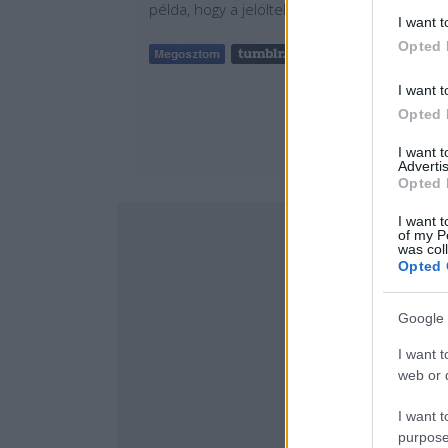
példa, hogy a jelöltek szinte azonos számú
I want t
Opted 
Tetszik
0
I want t
Opted 
I want 
Advertis
Opted 
I want t
of my P
was col
Opted 
Google 
I want t
web or d
I want t
purpose