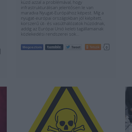
küzd azzal a problémával, hogy
infrastrukturálisan jelentősen le van
b
maradva Nyugat-Európához képest. Míg a
nyugat-európai országokban jól kiépített,
korszerű út- és vasúthálózatok húzódnak,
addig az Európai Unió keleti tagállamainak
közlekedési rendszerei sok…
Tetszik
0