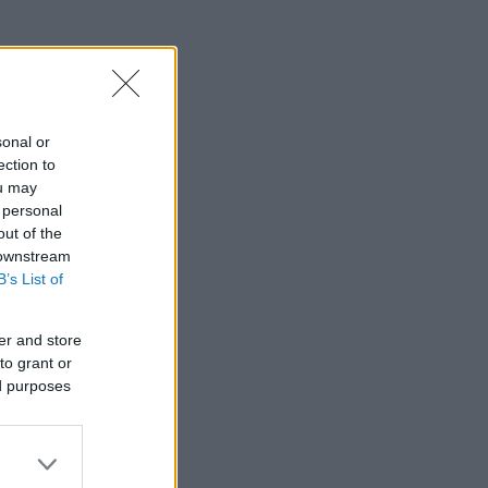
sonal or
ection to
ou may
 personal
out of the
 downstream
B’s List of
er and store
to grant or
ed purposes