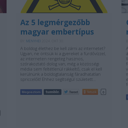
Az 5 legmérgezőbb
magyar embertípus
BY:
MENYHEI
2024. OKT 30.
B
A boldog élethez be kell zárni az internetet?
A
Ugyan, ne öntsük ki a gyereket a fürdővízzel,
á
az interneten rengeteg hasznos,
W
szórakoztató dolog van, még a közösségi
média sem feltétlenül rákkeltő, csak el kell
v
kerülnünk a boldogtalanság fáradhatatlan
m
spriccelőit! Ehhez segítségül született…
e
Tetszik
0