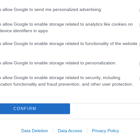
to allow Google to send me personalized advertising.
A közlekedés mérföldkövei
o allow Google to enable storage related to analytics like cookies on
evice identifiers in apps.
o allow Google to enable storage related to functionality of the website
K
o allow Google to enable storage related to personalization.
A világ legveszélyesebb migrációs útvonalai: A
Közép-Mediterrán útvonal, A Darién-régió és
o allow Google to enable storage related to security, including
az Indiai-óceáni út
cation functionality and fraud prevention, and other user protection.
E
CONFIRM
Manaus: a dzsungel szívének városa
Data Deletion
Data Access
Privacy Policy