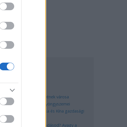
EGNÉPSZERŰBB
Manaus: a dzsungel szívének városa
Magyarország rejtett gyöngyszemei
Az egygyermekes politika és Kína gazdasági
kihívásai
Mik alakítják a gondolkodásod? Avagy a