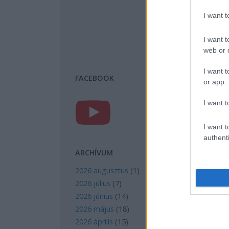
I want 
I want t
web or d
I want t
FACEBOOK
or app.
I want t
I want t
authenti
ARCHÍVUM
2026 augusztus
(
1
)
2026 július
(
7
)
2026 június
(
14
)
2026 május
(
18
)
2026 április
(
15
)