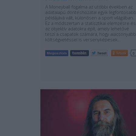
A Moneyball fogalma az utóbbi években az
adatalapú döntéshozatal egyik legfontosab
példájává vált, különösen a sport világában.
Ez a módszertan a statisztikai elemzésre és
az objektív adatokra épít, amely lehetővé
teszi a csapatok számára, hogy alacsonyabb
költségvetéssel is versenyképesek…
Tetszik
0