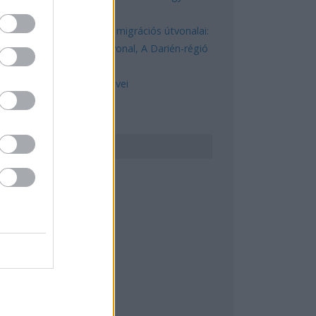
kognitív torzítások
A világ legveszélyesebb migrációs útvonalai:
A Közép-Mediterrán útvonal, A Darién-régió
és az Indiai-óceáni út
A közlekedés mérföldkövei
ERESÉS
GYÉB