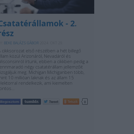
Csatatérállamok - 2.
rész
Y:
BEKE BALÁZS GÁBOR
2024. OKT 29.
 cikksorozat első részében a hét billegő
llam közül Arizonáról, Nevadáról és
isconsinról írtunk, ebben a cikkben pedig a
fennmaradó négy csatatérállam jellemzőit
izsgáljuk meg. Michigan Michiganben több,
int 10 millióan laknak és az állam 15
lektorral rendelkezik, ami kiemelten
fontos…
Tetszik
0