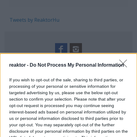
Tweets by ReaktorHu
REAKTOR
reaktor -
Do Not Process My Personal Information
If you wish to opt-out of the sale, sharing to third parties, or
LEGNÉPSZERŰBB
processing of your personal or sensitive information for
Manaus: a dzsungel szívének városa
targeted advertising by us, please use the below opt-out
Magyarország rejtett gyöngyszemei
section to confirm your selection. Please note that after your
opt-out request is processed you may continue seeing
Az egygyermekes politika és Kína gazdasági
interest-based ads based on personal information utilized by
kihívásai
us or personal information disclosed to third parties prior to
Mik alakítják a gondolkodásod? Avagy a kognitív
your opt-out. You may separately opt-out of the further
torzítások
disclosure of your personal information by third parties on the
A világ legveszélyesebb migrációs útvonalai: A