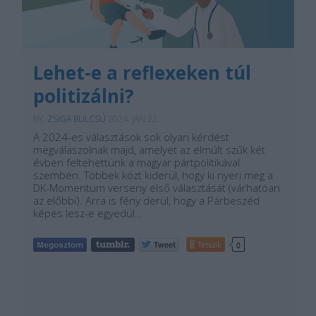
Lehet-e a reflexeken túl
politizálni?
BY:
ZSIGA BULCSÚ
2024. JAN 22.
A 2024-es választások sok olyan kérdést
megválaszolnak majd, amelyet az elmúlt szűk két
évben feltehettünk a magyar pártpolitikával
szemben. Többek közt kiderül, hogy ki nyeri meg a
DK-Momentum verseny első választását (várhatóan
az előbbi). Arra is fény derül, hogy a Párbeszéd
képes lesz-e egyedül…
Tetszik
0