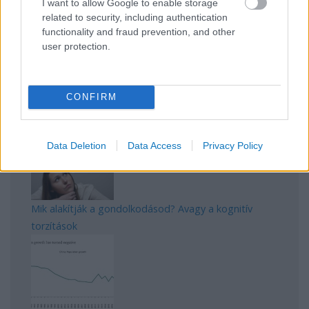
I want to allow Google to enable storage
Manaus: a dzsungel szívének városa
related to security, including authentication
functionality and fraud prevention, and other
user protection.
CONFIRM
Magyarország rejtett gyöngyszemei
Data Deletion
Data Access
Privacy Policy
Mik alakítják a gondolkodásod? Avagy a kognitív
torzítások