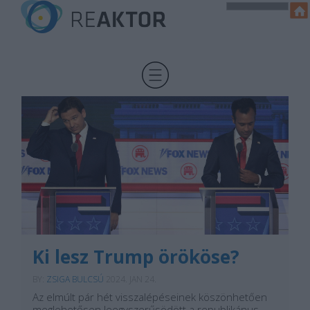
Ki lesz Trump örököse?
BY:
ZSIGA BULCSÚ
2024. JAN 24.
Az elmúlt pár hét visszalépéseinek köszönhetően
meglehetősen leegyszerűsödött a republikánus