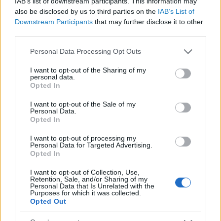
IAB’s list of downstream participants. This information may
Közép-Mediterrán útvonal, A Darién-régió és az
also be disclosed by us to third parties on the
IAB’s List of
Downstream Participants
that may further disclose it to other
Indiai-óceáni út
third parties.
A közlekedés mérföldkövei
Please note that this website/app uses one or more Google
Personal Data Processing Opt Outs
services and may gather and store information including but
FACEBOOK
not limited to your visit or usage behaviour. You may click to
I want to opt-out of the Sharing of my
personal data.
grant or deny consent to Google and its third-party tags to
Opted In
use your data for below specified purposes in below Google
consent section.
I want to opt-out of the Sale of my
Personal Data.
Opted In
LEGFRISSEBB
I want to opt-out of processing my
Personal Data for Targeted Advertising.
Opted In
I want to opt-out of Collection, Use,
Retention, Sale, and/or Sharing of my
Personal Data that Is Unrelated with the
Purposes for which it was collected.
Opted Out
Irak nagy dobása: új kereskedelmi út a világ közepén