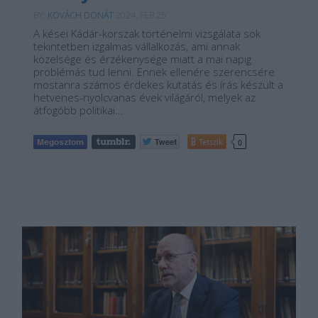
BY:
KOVÁCH DONÁT
2024. FEB 25.
A kései Kádár-korszak történelmi vizsgálata sok
tekintetben izgalmas vállalkozás, ami annak
közelsége és érzékenysége miatt a mai napig
problémás tud lenni. Ennek ellenére szerencsére
mostanra számos érdekes kutatás és írás készült a
hetvenes-nyolcvanas évek világáról, melyek az
átfogóbb politikai…
Tetszik
0