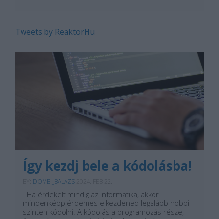
Tweets by ReaktorHu
Így kezdj bele a kódolásba!
BY:
DOMBI_BALAZS
2024. FEB 22.
Ha érdekelt mindig az informatika, akkor
mindenképp érdemes elkezdened legalább hobbi
szinten kódolni. A kódolás a programozás része,