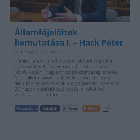
Államfőjelöltek
bemutatása I. – Hack Péter
BY:
ILLESMAJA
2024. FEB 23.
Amint ismert, a hetekben kirobbant kegyelmi
botrányt követően lemondott – többek között –
Novák Katalin, Magyarország köztársasági elnöke.
Mivel alkotmányos szabályok szerint az előző
államfő megbízatásának megszűnésétől számított
30 napon belül új köztársasági elnököt kell
választani, ezért most…
Tetszik
0