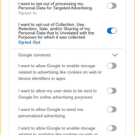
I want to opt-out of processing my
Personal Data for Targeted Advertising.
Opted In
I want to opt-out of Collection, Use,
Retention, Sale, and/or Sharing of my
Personal Data that Is Unrelated with the
REAKTOR
Purposes for which it was collected.
Opted Out
LEGNÉPSZERŰBB
Google consents
Manaus: a dzsungel szívének városa
I want to allow Google to enable storage
Magyarország rejtett gyöngyszemei
related to advertising like cookies on web or
Az egygyermekes politika és Kína gazdasági
device identifiers in apps.
kihívásai
I want to allow my user data to be sent to
Mik alakítják a gondolkodásod? Avagy a kognitív
Google for online advertising purposes.
torzítások
A világ legveszélyesebb migrációs útvonalai: A
I want to allow Google to send me
Közép-Mediterrán útvonal, A Darién-régió és az
personalized advertising.
Indiai-óceáni út
I want to allow Google to enable storage
A közlekedés mérföldkövei
related to analytics like cookies on web or