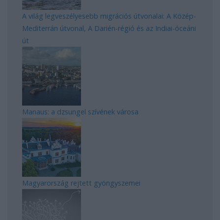
A világ legveszélyesebb migrációs útvonalai: A Közép-
Mediterrán útvonal, A Darién-régió és az Indiai-óceáni
út
Manaus: a dzsungel szívének városa
Magyarország rejtett gyöngyszemei