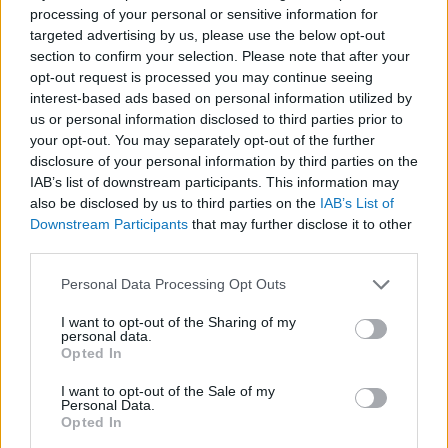
processing of your personal or sensitive information for
targeted advertising by us, please use the below opt-out
section to confirm your selection. Please note that after your
Miért isznak a magyarok
opt-out request is processed you may continue seeing
egyre kevesebb bort?
interest-based ads based on personal information utilized by
us or personal information disclosed to third parties prior to
BY:
BEKE BALÁZS GÁBOR
2024. FEB 20.
your opt-out. You may separately opt-out of the further
A magyar borfogyasztás nagyjából 50 éve mutat
disclosure of your personal information by third parties on the
csökkenő tendenciát, annak ellenére, hogy az
IAB’s list of downstream participants. This information may
alkoholfogyasztás nem mérséklődött
also be disclosed by us to third parties on the
IAB’s List of
számottevően. A 1970-es években a bor számított
Downstream Participants
that may further disclose it to other
a legkedveltebb alkoholos italnak, azonban
third parties.
napjainkban a legtöbben inkább a sört választják. Mi
vezethetett a hazai borok…
Please note that this website/app uses one or more Google
Personal Data Processing Opt Outs
services and may gather and store information including but
Tetszik
0
not limited to your visit or usage behaviour. You may click to
I want to opt-out of the Sharing of my
personal data.
grant or deny consent to Google and its third-party tags to
Opted In
use your data for below specified purposes in below Google
consent section.
I want to opt-out of the Sale of my
Personal Data.
Opted In