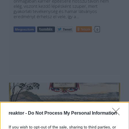
önmagában karrier építésére hosszú távon nem
elég, viszont kezdő lépésként szuper, mert
gyakorlati tevékenység és hamar látványos
eredményt érhetsz el vele, így a…
Tetszik
0
reaktor -
Do Not Process My Personal Information
If you wish to opt-out of the sale, sharing to third parties, or