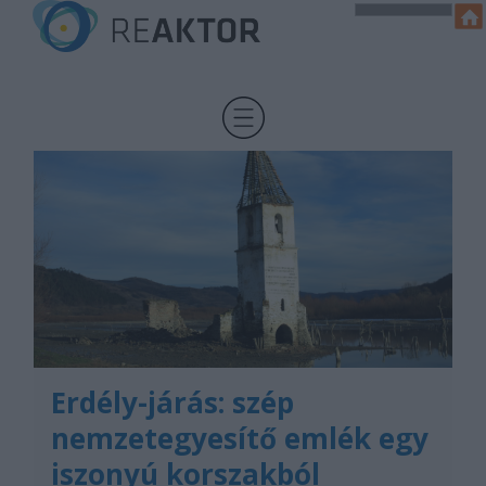
Erdély-járás: szép
nemzetegyesítő emlék egy
iszonyú korszakból