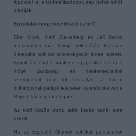
lépéssel is: a techmilliárdosok már belső körét
alkotják.
Egyáltalán hogy következett ez be?
Elon Musk, Mark Zuckerberg és Jeff Bezos
triumvirátusa már Trump beiktatásán, közösen
ünnepelte politikai szövetségesük trónra lépését.
Együtt látni őket felsorakozni egy politikai szereplő
mögé gazdasági és hatalomtechnikai
szempontból nem túl szokatlan, a három
milliárdosnak pedig kifejezetten nyomós oka van a
Republikánus pártra fogadni.
Az első közös pont: adót fizetni senki sem
szeret
Ha az Egyesült Államok politikai palettájának