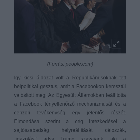
(Forrás: people.com)
Így kicsi áldozat volt a Republikánusoknak tett
belpolitikai gesztus, amit a Facebookon keresztül
valósított meg: Az Egyesült Államokban leállította
a Facebook tényellenőrző mechanizmusát és a
cenzori tevékenység egy jelentős részét.
Elmondása szerint a cég intézkedései a
sajtószabadság helyreállítását célozzák,
„igazolást” adva Trump szavaiank, aki a