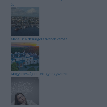
út
Manaus: a dzsungel szívének városa
Magyarország rejtett gyöngyszemei