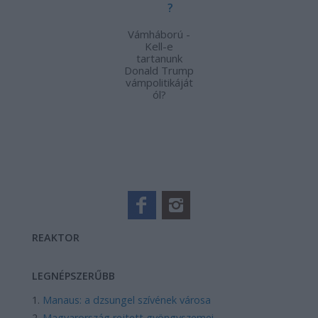
Vámháború -
Kell-e
tartanunk
Donald Trump
vámpolitikáját
ól?
REAKTOR
LEGNÉPSZERŰBB
Manaus: a dzsungel szívének városa
Magyarország rejtett gyöngyszemei