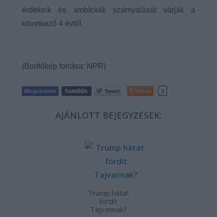
érdekeik és ambícióik szárnyalását várják a
következő 4 évtől.
(Borítókép forrása: NPR)
Tetszik
0
AJÁNLOTT BEJEGYZÉSEK:
Trump hátat
fordít
Tajvannak?