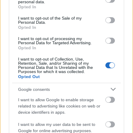
personal data.
grant or deny consent to Google and its third-party tags to
Opted In
use your data for below specified purposes in below Google
consent section.
I want to opt-out of the Sale of my
Personal Data.
Opted In
I want to opt-out of processing my
(Forrás: ncbnews.com)
Personal Data for Targeted Advertising.
Opted In
Harmadik szempontként pedig az űrprogram
I want to opt-out of Collection, Use,
támogatása sem elhanyagolható. Trump beiktatási
Retention, Sale, and/or Sharing of my
Personal Data that Is Unrelated with the
beszédében -összhangban Musk egyéni terveivel-
Purposes for which it was collected.
Opted Out
technikailag bejelentette az űrverseny folytatását:
a Mars emberi elérése már a szövetségi politikai
Google consents
részévé vált, amit a cégvezér folyamatos nyomása
I want to allow Google to enable storage
is megerősít. Ezekből kifolyólag „természetesen”
related to advertising like cookies on web or
következett, hogy az addig általa elutasított Trump
device identifiers in apps.
hirtelen 2024-re támogatott jelöltjévé vált.
I want to allow my user data to be sent to
Google for online advertising purposes.