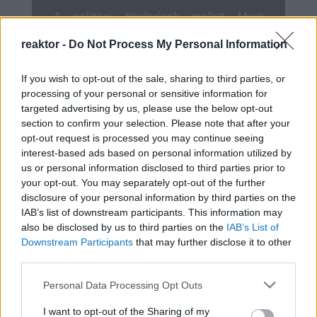
A politikai törekvések mellett Musk
kriptovalutába történő befektetéseit is
reaktor -
Do Not Process My Personal Information
szerette volna viszont látni. Az internetes
meme-nek indult Dogecoin értéke Musk
If you wish to opt-out of the sale, sharing to third parties, or
processing of your personal or sensitive information for
érdekeltségében kilőtt miután Donald
targeted advertising by us, please use the below opt-out
Trump kriptopárti nézeteket kezdett
section to confirm your selection. Please note that after your
hangoztatni, mára pedig elértük, hogy 1
opt-out request is processed you may continue seeing
interest-based ads based on personal information utilized by
Meme-kutya fejével ellátott kriptovaluta
us or personal information disclosed to third parties prior to
értéke 143,54 Forint legyen.
your opt-out. You may separately opt-out of the further
disclosure of your personal information by third parties on the
IAB’s list of downstream participants. This information may
also be disclosed by us to third parties on the
IAB’s List of
Downstream Participants
that may further disclose it to other
third parties.
Please note that this website/app uses one or more Google
Personal Data Processing Opt Outs
services and may gather and store information including but
not limited to your visit or usage behaviour. You may click to
I want to opt-out of the Sharing of my