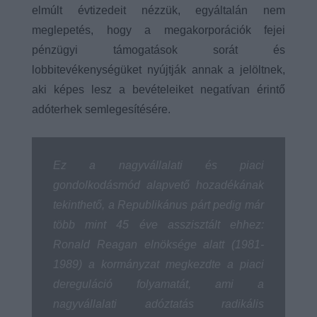
elmúlt évtizedeit nézzük, egyáltalán nem
meglepetés, hogy a megakorporációk fejei
pénzügyi támogatások sorát és
lobbitevékenységüket nyújtják annak a jelöltnek,
aki képes lesz a bevételeiket negatívan érintő
adóterhek semlegesítésére.
Ez a nagyvállalati és piaci
gondolkodásmód alapvető hozadékának
tekinthető, a Republikánus párt pedig már
több mint 45 éve asszisztált ehhez:
Ronald Reagan elnöksége alatt (1981-
1989) a kormányzat megkezdte a piaci
dereguláció folyamatát, ami a
nagyvállalati adóztatás radikális