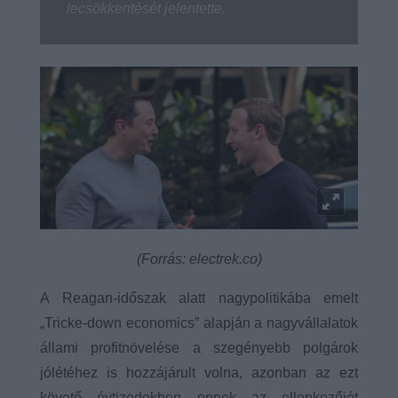
lecsökkentését jelentette.
(Forrás: electrek.co)
A Reagan-időszak alatt nagypolitikába emelt
„Tricke-down economics” alapján a nagyvállalatok
állami profitnövelése a szegényebb polgárok
jólétéhez is hozzájárult volna, azonban az ezt
követő évtizedekben ennek az ellenkezőjét