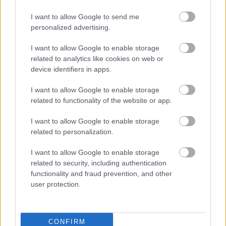
Jeff Bezos: A hódoló tartományúr
I want to allow Google to send me
Jeff Bezos és Trump viszonya nem volt olyan
personalized advertising.
simulékony mint más szereplőké: Bezos többször
I want to allow Google to enable storage
is a „woke” ideológiának megfelelő módon
related to analytics like cookies on web or
irányította és szervezete meg vállalatait, (ez
device identifiers in apps.
egyértelműen megmutatkozott az Amazon Prime
I want to allow Google to enable storage
nevű streamingplatform felhozatalán is),
related to functionality of the website or app.
I want to allow Google to enable storage
related to personalization.
I want to allow Google to enable storage
related to security, including authentication
functionality and fraud prevention, and other
user protection.
CONFIRM