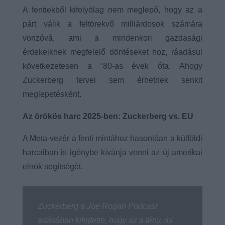
A fentiekből kifolyólag nem meglepő, hogy az a
párt válik a feltörekvő milliárdosok számára
vonzóvá, ami a mindenkori gazdasági
érdekeiknek megfelelő döntéseket hoz, ráadásul
következetesen a ’80-as évek óta. Ahogy
Zuckerberg tervei sem érhetnek senkit
meglepetésként.
Az örökös harc 2025-ben: Zuckerberg vs. EU
A Meta-vezér a fenti mintához hasonlóan a külföldi
harcaiban is igénybe kívánja venni az új amerikai
elnök segítségét.
Zuckerberg a Joe Rogan Podcast
adásában kifejtette, hogy az a tény, mi