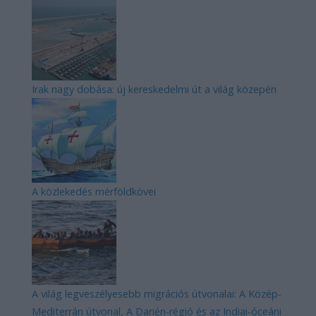
Irak nagy dobása: új kereskedelmi út a világ közepén
A közlekedés mérföldkövei
A világ legveszélyesebb migrációs útvonalai: A Közép-
Mediterrán útvonal, A Darién-régió és az Indiai-óceáni