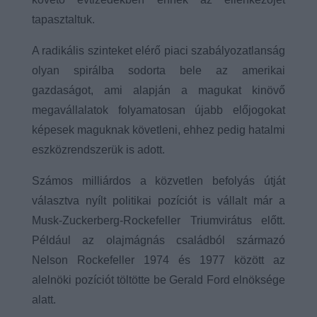
tapasztaltuk.
A radikális szinteket elérő piaci szabályozatlanság
olyan spirálba sodorta bele az amerikai
gazdaságot, ami alapján a magukat kinövő
megavállalatok folyamatosan újabb előjogokat
képesek maguknak követleni, ehhez pedig hatalmi
eszközrendszerük is adott.
Számos milliárdos a közvetlen befolyás útját
választva nyílt politikai pozíciót is vállalt már a
Musk-Zuckerberg-Rockefeller Triumvirátus előtt.
Például az olajmágnás családból származó
Nelson Rockefeller 1974 és 1977 között az
alelnöki pozíciót töltötte be Gerald Ford elnöksége
alatt.