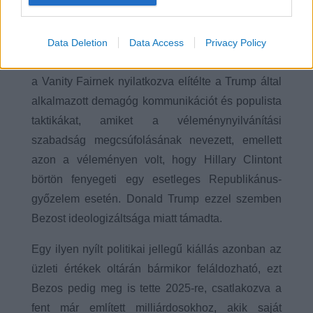
(Forrás: nytimes.com)
2016-ban pedig Trumpot a demokráciára
Data Deletion
Data Access
Privacy Policy
leselkedő veszélynek nevezte, ezt követően pedig
a Vanity Fairnek nyilatkozva elítélte a Trump által
alkalmazott demagóg kommunikációt és populista
taktikákat, amiket a véleménynyilvánítási
szabadság megcsúfolásának nevezett, emellett
azon a véleményen volt, hogy Hillary Clintont
börtön fenyegeti egy esetleges Republikánus-
győzelem esetén. Donald Trump ezzel szemben
Bezost ideologizáltsága miatt támadta.
Egy ilyen nyílt politikai jellegű kiállás azonban az
üzleti értékek oltárán bármikor feláldozható, ezt
Bezos pedig meg is tette 2025-re, csatlakozva a
fent már említett milliárdosokhoz, akik saját