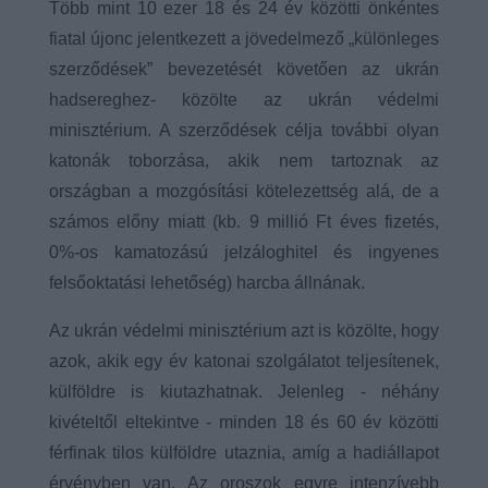
Több mint 10 ezer 18 és 24 év közötti önkéntes
fiatal újonc jelentkezett a jövedelmező „különleges
szerződések” bevezetését követően az ukrán
hadsereghez- közölte az ukrán védelmi
minisztérium. A szerződések célja további olyan
katonák toborzása, akik nem tartoznak az
országban a mozgósítási kötelezettség alá, de a
számos előny miatt (kb. 9 millió Ft éves fizetés,
0%-os kamatozású jelzáloghitel és ingyenes
felsőoktatási lehetőség) harcba állnának.
Az ukrán védelmi minisztérium azt is közölte, hogy
azok, akik egy év katonai szolgálatot teljesítenek,
külföldre is kiutazhatnak. Jelenleg - néhány
kivételtől eltekintve - minden 18 és 60 év közötti
férfinak tilos külföldre utaznia, amíg a hadiállapot
érvényben van. Az oroszok egyre intenzívebb