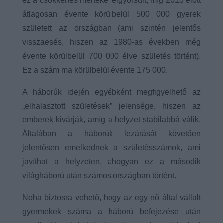
ez a csökkenés mértéke felgyorsult, míg 2013 előtt
átlagosan évente körülbelül 500 000 gyerek
született az országban (ami szintén jelentős
visszaesés, hiszen az 1980-as években még
évente körülbelül 700 000 élve születés történt).
Ez a szám ma körülbelül évente 175 000.
A háborúk idején egyébként megfigyelhető az
„elhalasztott születések” jelensége, hiszen az
emberek kivárják, amíg a helyzet stabilabbá válik.
Általában a háborúk lezárását követően
jelentősen emelkednek a születésszámok, ami
javíthat a helyzeten, ahogyan ez a második
világháború után számos országban történt.
Noha biztosra vehető, hogy az egy nő által vállalt
gyermekek száma a háború befejezése után