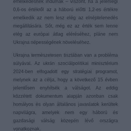
emelkedésnek indulnak – viszont, ha a jelenlegi
0,6-os értékről az a háború előtti 1,2-es értékre
emelkedik az nem lesz elég az elnéptelenedés
megállítására. Sőt, még ez az érték sem lenne
elég az európai átlag eléréséhez, pláne nem
Ukrajna népességének növeléséhez.
Ukrajna természetesen tisztában van a probléma
súlyával. Az ukrán szociálpolitikai minisztérium
2024-ben elfogadott egy stratégiai programot,
melynek az a célja, hogy a következő 15 évben
jelentősen enyhítsék a válságot. Az eddig
közzétett dokumentum alapján azonban csak
homályos és olyan általános javaslatok kerültek
napvilágra, amelyek nem egy háború és
gazdasági válság közepén lévő országra
vonatkoznak.