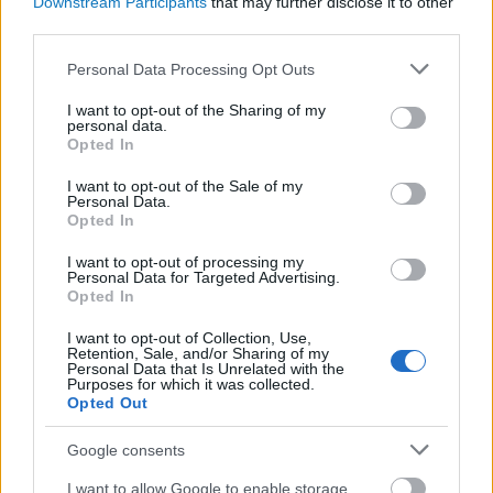
Downstream Participants
that may further disclose it to other
Kép forrása: IOM Hungary
third parties.
Please note that this website/app uses one or more Google
Personal Data Processing Opt Outs
Bosznia-Hercegovinában például a bosnyák
services and may gather and store information including but
háború elől az 1990-es években elmenekült
not limited to your visit or usage behaviour. You may click to
I want to opt-out of the Sharing of my
personal data.
grant or deny consent to Google and its third-party tags to
lakosság 56%-a még mindig az országon kívül él.
Opted In
use your data for below specified purposes in below Google
Úgy tűnik, hogy Ukrajnára is hasonló sors vár a
consent section.
I want to opt-out of the Sale of my
jövőben.
Personal Data.
Opted In
Nem szabad megfeledkezni a belső menekültekről
I want to opt-out of processing my
sem, akik a háború miatt az ország keleti részére
Personal Data for Targeted Advertising.
Opted In
menekültek. Az ő számuk körülbelül 3,7 millióra
tehető, és országon belül lakóhelyüket elhagyni
I want to opt-out of Collection, Use,
Retention, Sale, and/or Sharing of my
kényszerült emberek nem kapnak elegendő
Personal Data that Is Unrelated with the
Purposes for which it was collected.
támogatást az államtól, ami miatt rendkívüli
Opted Out
szegénységben élnek, ezért sokan visszatérnek a
Google consents
megszállt területekre.
I want to allow Google to enable storage