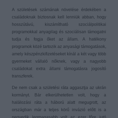
A születések számának növelése érdekében a
családoknak biztosnak kell lenniük abban, hogy
hosszútávú, kiszámítható szociálpolitikai
programokkal anyagilag és szociálisan támogatni
tudja és fogja őket az állam. A hatékony
programok közé tartozik az anyasági támogatások,
amely készpénzkifizetéseket kínál a két vagy több
gyermeket vállaló nőknek, vagy a nagyobb
családokat extra állami támogatásra jogosító
transzferek.
De nem csak a születési ráta aggasztja az ukrán
kormányt. Bár elkerülhetetlen volt, hogy a
halálozási ráta a háború alatt megugrott, az
országban már a teljes körű invázió előtt is a
negyedik legmagasabb volt az ezer főre jutó