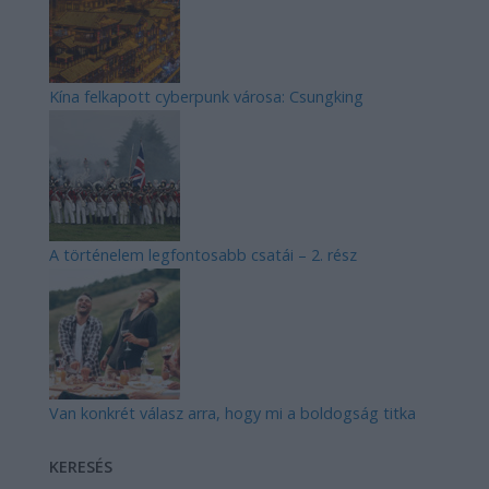
Kína felkapott cyberpunk városa: Csungking
A történelem legfontosabb csatái – 2. rész
Van konkrét válasz arra, hogy mi a boldogság titka
KERESÉS