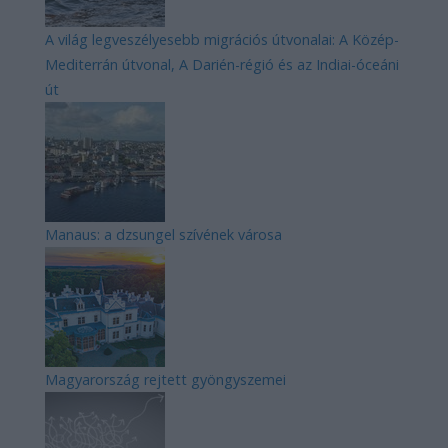
A világ legveszélyesebb migrációs útvonalai: A Közép-
Mediterrán útvonal, A Darién-régió és az Indiai-óceáni
út
Manaus: a dzsungel szívének városa
Magyarország rejtett gyöngyszemei