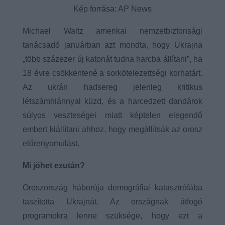
Kép forrása: AP News
Michael Waltz amerikai nemzetbiztonsági
tanácsadó januárban azt mondta, hogy Ukrajna
„több százezer új katonát tudna harcba állítani”, ha
18 évre csökkentené a sorkötelezettségi korhatárt.
Az ukrán hadsereg jelenleg kritikus
létszámhiánnyal küzd, és a harcedzett dandárok
súlyos veszteségei miatt képtelen elegendő
embert kiállítani ahhoz, hogy megállítsák az orosz
előrenyomulást.
Mi jöhet ezután?
Oroszország háborúja demográfiai katasztrófába
taszította Ukrajnát. Az országnak átfogó
programokra lenne szüksége, hogy ezt a