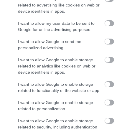
A „hazatelepítési” programokban való részvétel
related to advertising like cookies on web or
device identifiers in apps.
ösztönzése, amely pénzügyi csábítást kínál, jól
bevált Németországban (ahol a kelet-európai
I want to allow my user data to be sent to
országokban élő német nemzetiségűeket a
Google for online advertising purposes.
migrációra ösztönözték.) Horvátország új
I want to allow Google to send me
Demográfiai és Bevándorlási minisztériumot
personalized advertising.
hozott létre. Egy másik megközelítés a kényszer
I want to allow Google to enable storage
alkalmazása - sok ukrán állampolgártól
related to analytics like cookies on web or
megtagadják a konzuli hozzáférést külföldön, és
device identifiers in apps.
haza kell térniük, hogy frissítsék a
I want to allow Google to enable storage
dokumentumokat. A legtöbb férfit ezután eltiltják az
related to functionality of the website or app.
újbóli kiutazástól.
I want to allow Google to enable storage
Az ország és a gazdaság újjáépítéséhez
related to personalization.
Ukrajnának emberekre lesz szüksége. A
I want to allow Google to enable storage
hazatelepítési programok kidolgozása és a
related to security, including authentication