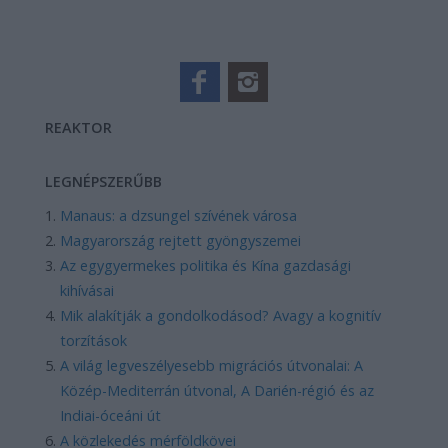
REAKTOR
LEGNÉPSZERŰBB
Manaus: a dzsungel szívének városa
Magyarország rejtett gyöngyszemei
Az egygyermekes politika és Kína gazdasági
kihívásai
Mik alakítják a gondolkodásod? Avagy a kognitív
torzítások
A világ legveszélyesebb migrációs útvonalai: A
Közép-Mediterrán útvonal, A Darién-régió és az
Indiai-óceáni út
A közlekedés mérföldkövei