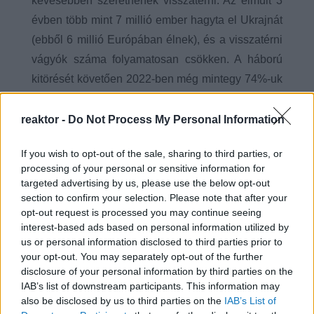
kevesebben szeretnének visszatérni. Az elmúlt 3
évben több mint 7 millió ember hagyta el Ukrajnát
(ebből 6 millió Európában élnek), és a visszatérni
vágyók száma folyamatosan csökken. A háború
kitörését követően 2022-ben még mintegy 74%-uk
fejezte ki a visszatérési szándékát, 2024-ben ez
azonban már csak 53% volt.
reaktor -
Do Not Process My Personal Information
If you wish to opt-out of the sale, sharing to third parties, or
processing of your personal or sensitive information for
targeted advertising by us, please use the below opt-out
section to confirm your selection. Please note that after your
opt-out request is processed you may continue seeing
interest-based ads based on personal information utilized by
us or personal information disclosed to third parties prior to
your opt-out. You may separately opt-out of the further
disclosure of your personal information by third parties on the
IAB’s list of downstream participants. This information may
also be disclosed by us to third parties on the
IAB’s List of