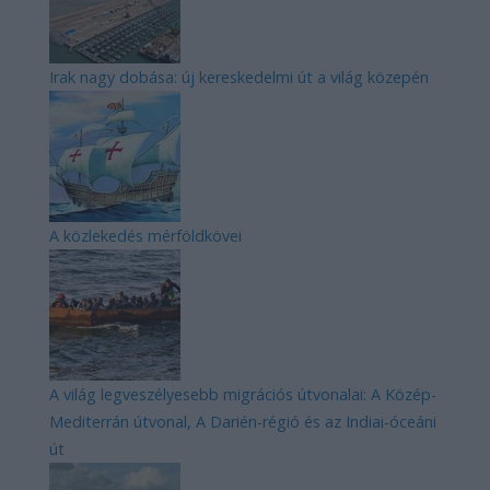
Irak nagy dobása: új kereskedelmi út a világ közepén
A közlekedés mérföldkövei
A világ legveszélyesebb migrációs útvonalai: A Közép-
Mediterrán útvonal, A Darién-régió és az Indiai-óceáni
út