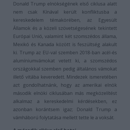
Donald Trump elnökségének első ciklusa alatt
nem csak Kínával került konfliktusba a
kereskedelem témakörében, az Egyesült
Államok és a közeli szövetségesének tekintett
Európai Unió, valamint két szomszédos állama,
Mexikó és Kanada között is feszültség alakult
ki. Trump az EU-val szemben 2018-ban acél-és
alumíniumvámokat vetett ki, a szomszédos
országokkal szemben pedig általános vámokat
illető vitába keveredett. Mindezek ismeretében
azt gondolhatnánk, hogy az amerikai elnök
második elnöki ciklusában más megközelítést
alkalmaz a kereskedelmi kérdésekben, ez
azonban korántsem igaz; Donald Trump a
vámháború folytatása mellett tette le a voksát.