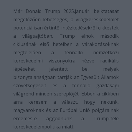
Már Donald Trump 2025.januári beiktatását
megelőzően lehetséges, a világkereskedelmet
potenciálisan értintő intézkedésekről cikkeztek
a világsajtóban. Trump elnök második
ciklusának első heteiben a várakozásoknak
megfelelően a fennálló nemzetközi
kereskedelmi viszonyokra nézve radikális
lépéseket jelentett be, melyek
bizonytalanságban tartják az Egyesült Államok
szövetségeseit és a fennálló gazdasági
világrend minden szereplőjét. Ebben a cikkben
arra keresem a választ, hogy nekünk,
magyaroknak és az Európai Unió polgárainak
érdemes-e aggódnunk a Trump-féle
kereskedelempolitika miatt.