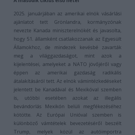
A második ciklus első hetei
2025. januárjában az amerikai elnök vásárlási
ajánlatot tett Grönlandra, kormányzónak
nevezte Kanada miniszterelnökét és javasolta,
hogy 51. államként csatlakozzanak az Egyesült
Államokhoz, de mindezek kevésbé zavarták
meg a világgazdaságot, mint azok a
kijelentései, amelyeket a NATO jövőjéről vagy
éppen az amerikai gazdaság radikális
átalakításáról tett. Az elnök vámintézkedéseket
jelentett be Kanadával és Mexikóval szemben
is, utóbbi esetében azokat az illegális
bevándorlás Mexikón belüli megfékezéséhez
kötötte. Az Európai Unióval szemben is
különböző vámtételek bevezetéséről beszélt
Trump, melyek közül az autóimportra