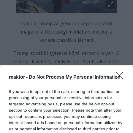
Donald Trump AI-generált képet posztolt
magáról a közösségi médiában, melyen a
kanadai zászló is látható
Trump további ígéretei közé tartozik olyan új
vámok kivetése, melyek az Áfa-t alkalmazó
országokat sújthatják. Az elnök ígérete szerint,
reaktor -
Do Not Process My Personal Information
az azokból az országokból érkező termékeket,
melyek Áfa-t használó államokból érkeznek
If you wish to opt-out of the sale, sharing to third parties, or
amerikai vámokkal fogja büntetni. Ha ezen
processing of your personal or sensitive information for
ígéretét is beváltja az elnök, az EU országai
targeted advertising by us, please use the below opt-out
section to confirm your selection. Please note that after your
rosszul járhatnak, hiszen az Unió országainak
opt-out request is processed you may continue seeing
jelentős részében világviszonylatban magas
interest-based ads based on personal information utilized by
Áfa-kulcsok vannak érvényben.
us or personal information disclosed to third parties prior to