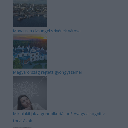
Manaus: a dzsungel szívének városa
Magyarország rejtett gyöngyszemei
Mik alakítják a gondolkodásod? Avagy a kognitív
torzítások