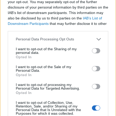
your opt-out. You may separately opt-out of the further
Várható fejlemények
disclosure of your personal information by third parties on the
IAB’s list of downstream participants. This information may
Donald Trump elnöki magatartásából adódik,
also be disclosed by us to third parties on the
IAB’s List of
Downstream Participants
that may further disclose it to other
hogy a jövőre vonatkozó találgatások
third parties.
jellemzően nem válnak be, hiszen az elnök
Please note that this website/app uses one or more Google
Personal Data Processing Opt Outs
bizonyos esetekben saját döntéseit is
services and may gather and store information including but
visszavonja, vagy éppen letagadja
not limited to your visit or usage behaviour. You may click to
I want to opt-out of the Sharing of my
personal data.
nyilatkozatait – elég ha Zelenszkij
grant or deny consent to Google and its third-party tags to
Opted In
use your data for below specified purposes in below Google
lediktátorozására gondolunk. A bizonytalanság
consent section.
I want to opt-out of the Sale of my
a legbiztosabban állítható fejlemény, amely a
Personal Data.
Opted In
világgazdaságban és a világkereskedelemben
várható, hiszen az elnök gazdaságpolitikai
I want to opt-out of processing my
Personal Data for Targeted Advertising.
elképzelései szinte kivétel nélkül radikális, a
Opted In
fennálló gazdasági szerkezettel szembemenő
I want to opt-out of Collection, Use,
törekvéseket takarnak.
Retention, Sale, and/or Sharing of my
Personal Data that Is Unrelated with the
Purposes for which it was collected.