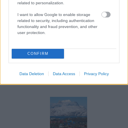
related to personalization.
és gazdasági céljai milyen irányba terelik a
magyar és európai politikát és gazdaságot nem
I want to allow Google to enable storage
lehet kiszámolni, de a történelmi példák azt
related to security, including authentication
functionality and fraud prevention, and other
mutatják, hogy az instabil nemzetközi üzleti és
user protection.
politikai közeg nem kedvez a gazdasági
fellendülésnek és nem járul hozzá a hosszú
távú prosperitáshoz sem.
CONFIRM
Tetszik
0
Data Deletion
Data Access
Privacy Policy
AJÁNLOTT BEJEGYZÉSEK: