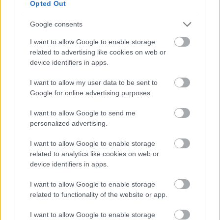
Opted Out
Google consents
I want to allow Google to enable storage
related to advertising like cookies on web or
device identifiers in apps.
I want to allow my user data to be sent to
Google for online advertising purposes.
Donald Trump, alelnöke JD Vance és az ukrán
I want to allow Google to send me
Zelenszkij elnök a Fehér Házban
personalized advertising.
I want to allow Google to enable storage
Valószínűsíthető, hogy Trump elnökségének
related to analytics like cookies on web or
második ciklusában kiújul és kiszélesedik a
device identifiers in apps.
vámháború Kínával, ennek következtében
I want to allow Google to enable storage
pedig a globális ellátási láncok 2018-hoz
related to functionality of the website or app.
hasonló módon történő akadozása is várható.
Azt, hogy az Egyesült Államok globális politikai
I want to allow Google to enable storage