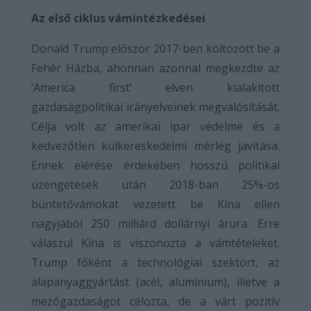
Az első ciklus vámintézkedései
Donald Trump először 2017-ben költözött be a
Fehér Házba, ahonnan azonnal megkezdte az
’America first’ elven kialakított
gazdaságpolitikai irányelveinek megvalósítását.
Célja volt az amerikai ipar védelme és a
kedvezőtlen külkereskedelmi mérleg javítása.
Ennek elérése érdekében hosszú politikai
üzengetések után 2018-ban 25%-os
büntetővámokat vezetett be Kína ellen
nagyjából 250 milliárd dollárnyi árura. Erre
válaszul Kína is viszonozta a vámtételeket.
Trump főként a technológiai szektort, az
alapanyaggyártást (acél, alumínium), illetve a
mezőgazdaságot célozta, de a várt pozitív