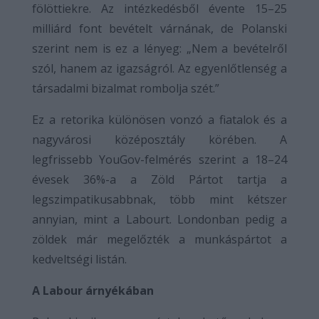
fölöttiekre. Az intézkedésből évente 15–25
milliárd font bevételt várnának, de Polanski
szerint nem is ez a lényeg: „Nem a bevételről
szól, hanem az igazságról. Az egyenlőtlenség a
társadalmi bizalmat rombolja szét.”
Ez a retorika különösen vonzó a fiatalok és a
nagyvárosi középosztály körében. A
legfrissebb YouGov-felmérés szerint a 18–24
évesek 36%-a a Zöld Pártot tartja a
legszimpatikusabbnak, több mint kétszer
annyian, mint a Labourt. Londonban pedig a
zöldek már megelőzték a munkáspártot a
kedveltségi listán.
A Labour árnyékában