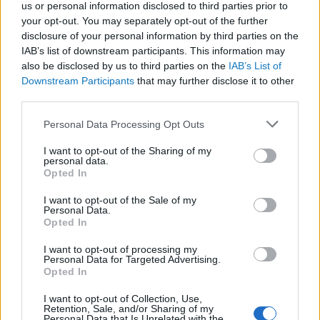
us or personal information disclosed to third parties prior to
hanem a Reform–Green, jobboldali és baloldali
your opt-out. You may separately opt-out of the further
populizmus köré kezd szerveződni.
disclosure of your personal information by third parties on the
IAB’s list of downstream participants. This information may
also be disclosed by us to third parties on the
IAB’s List of
Downstream Participants
that may further disclose it to other
third parties.
Please note that this website/app uses one or more Google
Personal Data Processing Opt Outs
services and may gather and store information including but
not limited to your visit or usage behaviour. You may click to
I want to opt-out of the Sharing of my
personal data.
grant or deny consent to Google and its third-party tags to
Opted In
use your data for below specified purposes in below Google
consent section.
I want to opt-out of the Sale of my
Personal Data.
Reform UK, Farage vezetésével. Kép forrása:
Opted In
Reform
I want to opt-out of processing my
Personal Data for Targeted Advertising.
Farage a bevándorlást, a „nemzeti
Opted In
szuverenitást” és a brüsszeli bürokráciát tette
I want to opt-out of Collection, Use,
központi témává, Polanski ezzel szemben a
Retention, Sale, and/or Sharing of my
Personal Data that Is Unrelated with the