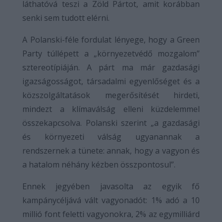
láthatóvá teszi a Zöld Pártot, amit korábban
senki sem tudott elérni.
A Polanski-féle fordulat lényege, hogy a Green
Party túllépett a „környezetvédő mozgalom”
sztereotípiáján. A párt ma már gazdasági
igazságosságot, társadalmi egyenlőséget és a
közszolgáltatások megerősítését hirdeti,
mindezt a klímaválság elleni küzdelemmel
összekapcsolva. Polanski szerint „a gazdasági
és környezeti válság ugyanannak a
rendszernek a tünete: annak, hogy a vagyon és
a hatalom néhány kézben összpontosul”.
Ennek jegyében javasolta az egyik fő
kampánycéljává vált vagyonadót: 1% adó a 10
millió font feletti vagyonokra, 2% az egymilliárd