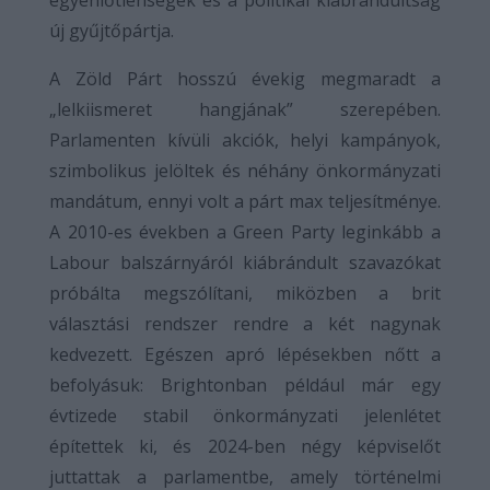
egyenlőtlenségek és a politikai kiábrándultság
új gyűjtőpártja.
A Zöld Párt hosszú évekig megmaradt a
„lelkiismeret hangjának” szerepében.
Parlamenten kívüli akciók, helyi kampányok,
szimbolikus jelöltek és néhány önkormányzati
mandátum, ennyi volt a párt max teljesítménye.
A 2010-es években a Green Party leginkább a
Labour balszárnyáról kiábrándult szavazókat
próbálta megszólítani, miközben a brit
választási rendszer rendre a két nagynak
kedvezett. Egészen apró lépésekben nőtt a
befolyásuk: Brightonban például már egy
évtizede stabil önkormányzati jelenlétet
építettek ki, és 2024-ben négy képviselőt
juttattak a parlamentbe, amely történelmi