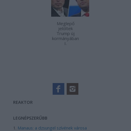
Meglepő
jelöltek
Trump új
kormányában
I.
REAKTOR
LEGNÉPSZERŰBB
Manaus: a dzsungel szívének városa