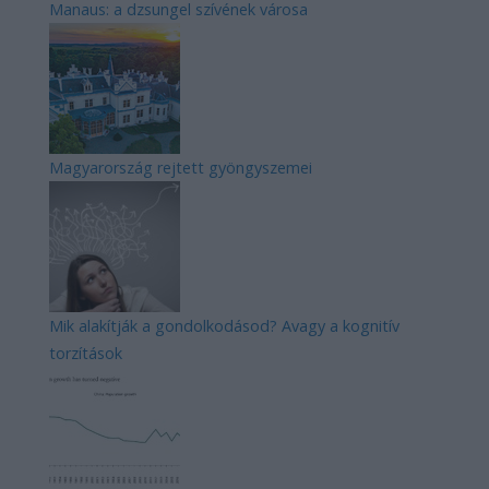
Manaus: a dzsungel szívének városa
Magyarország rejtett gyöngyszemei
Mik alakítják a gondolkodásod? Avagy a kognitív
torzítások