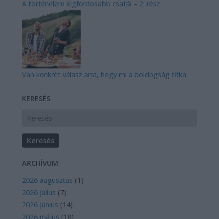
A történelem legfontosabb csatái – 2. rész
Van konkrét válasz arra, hogy mi a boldogság titka
KERESÉS
ARCHÍVUM
2026 augusztus
(
1
)
2026 július
(
7
)
2026 június
(
14
)
2026 május
(
18
)