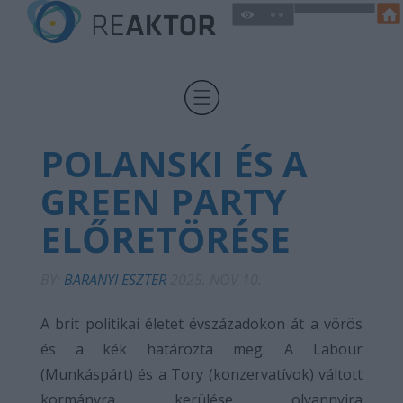
POLANSKI ÉS A
GREEN PARTY
ELŐRETÖRÉSE
BY:
BARANYI ESZTER
2025. NOV 10.
A brit politikai életet évszázadokon át a vörös
és a kék határozta meg. A Labour
(Munkáspárt) és a Tory (konzervatívok) váltott
kormányra kerülése olyannyira