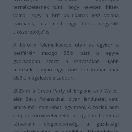
természetesnek tűnt, hogy kevesen hitték
volna, hogy a brit politikának lesz valaha
harmadik, és most úgy tűnik negyedik
„főszereplője” is.
A Reform felemelkedése után az egykor a
periférián mozgó Zöld párt is egyre
gyorsabban szerzi a szavazókat, újabb
mérések alapján úgy tűnik Londonban már
elsők, megelőzve a Labourt .
2025-re a Green Party of England and Wales,
élén Zack Polanskival, olyan lendületet vett,
amire már nem lehet legyinteni. A zöldek nem
csupán környezetvédelmi mozgalom, hanem a
társadalmi elégedetlenség, a gazdasági