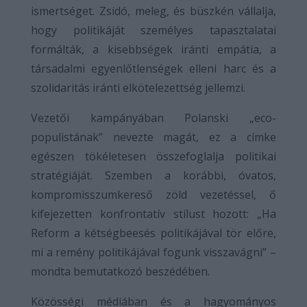
ismertséget. Zsidó, meleg, és büszkén vállalja,
hogy politikáját személyes tapasztalatai
formálták, a kisebbségek iránti empátia, a
társadalmi egyenlőtlenségek elleni harc és a
szolidaritás iránti elkötelezettség jellemzi.
Vezetői kampányában Polanski „eco-
populistának” nevezte magát, ez a címke
egészen tökéletesen összefoglalja politikai
stratégiáját. Szemben a korábbi, óvatos,
kompromisszumkereső zöld vezetéssel, ő
kifejezetten konfrontatív stílust hozott: „Ha
Reform a kétségbeesés politikájával tör előre,
mi a remény politikájával fogunk visszavágni” –
mondta bemutatkozó beszédében.
Közösségi médiában és a hagyományos