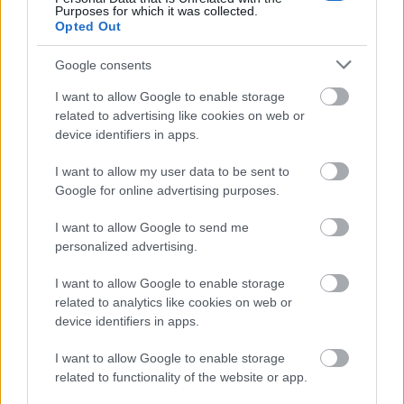
„gazdasági igazságosságot” és a „remény
Purposes for which it was collected.
Opted Out
politikáját” hirdeti. A két párt kommunikációja
hasonlóan egyszerű, érzelmekre ható és
Google consents
erősen személyiség-központú csak éppen
I want to allow Google to enable storage
ellentétes irányban.
related to advertising like cookies on web or
device identifiers in apps.
A stratégia működik: a zöldek vidéken is
I want to allow my user data to be sent to
növekednek, még a hagyományosan
Google for online advertising purposes.
konzervatív körzetekben is. North Shropshire-
ben például a párttagság Polanski
I want to allow Google to send me
personalized advertising.
megválasztása óta 50%-kal nőtt, és a vidéki
szervezetek szerint a „remény üzenete” ott is
I want to allow Google to enable storage
rezonál. Polanski még a Reformtól is tudott
related to analytics like cookies on web or
device identifiers in apps.
szavazókat elhúzni az újabb
közvéleménykutatások szerint, mivel
I want to allow Google to enable storage
politikájában erősen hangsúlyozza, hogy az
related to functionality of the website or app.