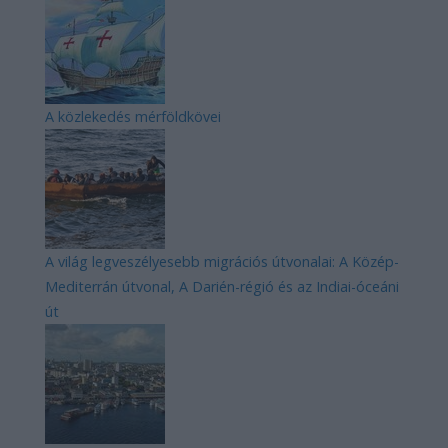
A közlekedés mérföldkövei
A világ legveszélyesebb migrációs útvonalai: A Közép-
Mediterrán útvonal, A Darién-régió és az Indiai-óceáni
út