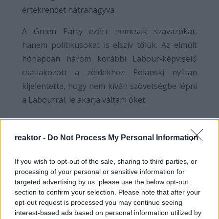
értékrendet hátrahagyva.
A Green Party ezért nemcsak szavazókat,
hanem politikusokat is elszív tőlük. Az elmúlt
hónapban három korábbi Labour-képviselő
csatlakozott a zöldekhez. Polanski nyíltan
kijelentette, hogy nem kíván szövetségbe lépni
a Labourral, le akarja váltani őket.
Reform vs Green – a brit politika új
törésvonala
reaktor -
Do Not Process My Personal Information
Miközben a Reform UK Nigel Farage
If you wish to opt-out of the sale, sharing to third parties, or
vezetésével a jobboldali populizmus
processing of your personal or sensitive information for
targeted advertising by us, please use the below opt-out
zászlóshajója lett, Polanski a zöldeket
section to confirm your selection. Please note that after your
pozicionálja a másik pólusra. A brit politika új
opt-out request is processed you may continue seeing
tengelye tehát nem a konzervatív–liberális,
interest-based ads based on personal information utilized by