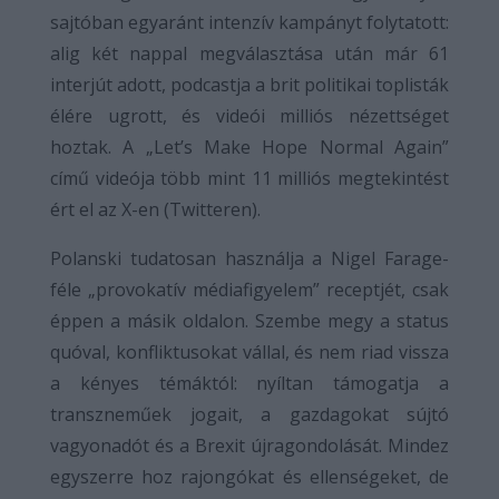
sajtóban egyaránt intenzív kampányt folytatott:
alig két nappal megválasztása után már 61
interjút adott, podcastja a brit politikai toplisták
élére ugrott, és videói milliós nézettséget
hoztak. A „Let’s Make Hope Normal Again”
című videója több mint 11 milliós megtekintést
ért el az X-en (Twitteren).
Polanski tudatosan használja a Nigel Farage-
féle „provokatív médiafigyelem” receptjét, csak
éppen a másik oldalon. Szembe megy a status
quóval, konfliktusokat vállal, és nem riad vissza
a kényes témáktól: nyíltan támogatja a
transzneműek jogait, a gazdagokat sújtó
vagyonadót és a Brexit újragondolását. Mindez
egyszerre hoz rajongókat és ellenségeket, de