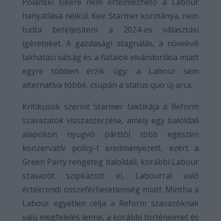
Polanski sikere nem értelmezhető a Labour
hanyatlása nélkül. Keir Starmer kormánya, nem
tudta beteljesíteni a 2024-es választási
ígéreteket. A gazdasági stagnálás, a növekvő
lakhatási válság és a fiatalok elvándorlása miatt
egyre többen érzik úgy: a Labour sem
alternatíva többé, csupán a status quo új arca.
Kritikusok szerint Starmer taktikája a Reform
szavazatok visszaszerzése, amely egy baloldali
alapokon nyugvó párttól több egészen
konzervatív policy-t eredményezett, ezért a
Green Party rengeteg baloldali, korábbi Labour
szavazót szipkázott el, Labourral való
értékrendi összeférhetetlenség miatt. Mintha a
Labour egyetlen célja a Reform szavazóknak
valü megfelelés lenne, a korábbi történelmet és