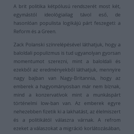
A brit politika kétpólusú rendszerét most két,
egymástól ideológiailag távol eső, de
hasonlóan populista logikájú párt feszegeti: a
Reform és a Green.
Zack Polanski színrelépésével láthatjuk, hogy a
baloldali populizmus is tud ugyanolyan gyorsan
momentumot szerezni, mint a baloldali és
ezekből az eredményekből láthatjuk, mennyire
nagy bajban van Nagy-Britannia, hogy az
emberek a hagyományosban már nem bíznak,
mind a konzervatívok mint a munkáspárt
történelmi low-ban van. Az emberek egyre
nehezebben fizetik ki a lakhatást, az élelmiszert
és a politikától válaszra várnak. A refrom
ezeket a válaszokat a migráció korlátozásában,