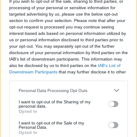
If you wish to opt-out of the sale, sharing to third parties, or
pozitív hatásai is vannak India számára. Az
processing of your personal or sensitive information for
targeted advertising by us, please use the below opt-out
egyik legjelentősebb előny a hazautalásokból
section to confirm your selection. Please note that after your
származik, hiszen India a világ vezető
opt-out request is processed you may continue seeing
hazautalás-fogadó országa, és az indiai
interest-based ads based on personal information utilized by
us or personal information disclosed to third parties prior to
diaszpóra évente több milliárd dollárt küld
your opt-out. You may separately opt-out of the further
haza, ami fontos szerepet játszik a gazdaság
disclosure of your personal information by third parties on the
megerősítésében. Emellett a külföldön vezető
IAB’s list of downstream participants. This information may
also be disclosed by us to third parties on the
IAB’s List of
pozíciókban dolgozó indiai szakemberek
Downstream Participants
that may further disclose it to other
hozzájárulnak az ország nemzetközi
third parties.
tekintélyének növeléséhez, erősítve India
Please note that this website/app uses one or more Google
Personal Data Processing Opt Outs
globális befolyását. Az utóbbi években egyre
services and may gather and store information including but
több külföldön élő indiai dönt úgy, hogy
not limited to your visit or usage behaviour. You may click to
I want to opt-out of the Sharing of my
personal data.
grant or deny consent to Google and its third-party tags to
visszatér hazájába, globális szakmai
Opted In
use your data for below specified purposes in below Google
tapasztalatokkal és tőkével felvértezve. Ez a
consent section.
I want to opt-out of the Sale of my
visszatérő migráció különösen kedvező
Personal Data.
Opted In
hatással van az ország startup