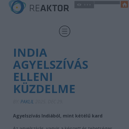
INDIA
AGYELSZÍVÁS
ELLENI
KÜZDELME
BY:
PAKLIL
2025. DEC 29.
Agyelszívás Indiából, mint kétélű kard
Az agyelszívás, vagyis a képzett és tehetséges