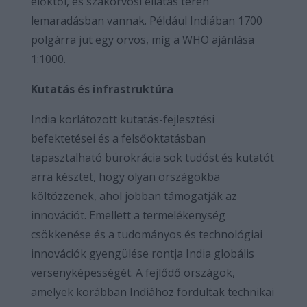
élőktől, és szakorvosi ellátás terén
lemaradásban vannak. Például Indiában 1700
polgárra jut egy orvos, míg a WHO ajánlása
1:1000.
Kutatás és infrastruktúra
India korlátozott kutatás-fejlesztési
befektetései és a felsőoktatásban
tapasztalható bürokrácia sok tudóst és kutatót
arra késztet, hogy olyan országokba
költözzenek, ahol jobban támogatják az
innovációt. Emellett a termelékenység
csökkenése és a tudományos és technológiai
innovációk gyengülése rontja India globális
versenyképességét. A fejlődő országok,
amelyek korábban Indiához fordultak technikai