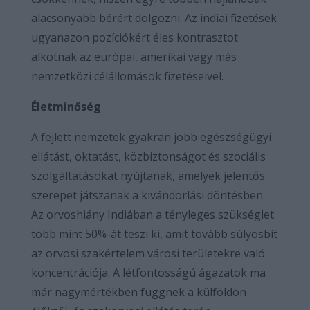
alacsonyabb bérért dolgozni. Az indiai fizetések
ugyanazon pozíciókért éles kontrasztot
alkotnak az európai, amerikai vagy más
nemzetközi célállomások fizetéseivel.
Életminőség
A fejlett nemzetek gyakran jobb egészségügyi
ellátást, oktatást, közbiztonságot és szociális
szolgáltatásokat nyújtanak, amelyek jelentős
szerepet játszanak a kivándorlási döntésben.
Az orvoshiány Indiában a tényleges szükséglet
több mint 50%-át teszi ki, amit tovább súlyosbít
az orvosi szakértelem városi területekre való
koncentrációja. A létfontosságú ágazatok ma
már nagymértékben függnek a külföldön