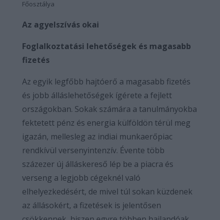
Főosztálya
Az agyelszívás okai
Foglalkoztatási lehetőségek és magasabb
fizetés
Az egyik legfőbb hajtóerő a magasabb fizetés
és jobb álláslehetőségek ígérete a fejlett
országokban. Sokak számára a tanulmányokba
fektetett pénz és energia külföldön térül meg
igazán, mellesleg az indiai munkaerőpiac
rendkívül versenyintenzív. Évente több
százezer új álláskereső lép be a piacra és
verseng a legjobb cégeknél való
elhelyezkedésért, de mivel túl sokan küzdenek
az állásokért, a fizetések is jelentősen
csökkennek, hiszen egyre többen hajlandóak