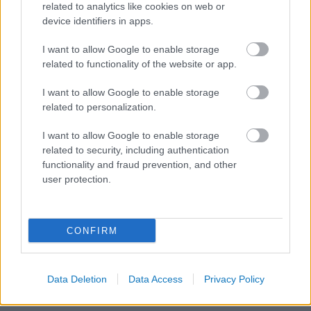
és számos intézkedést vezetnek be a
related to analytics like cookies on web or
device identifiers in apps.
tehetséges szakemberek megtartása és
hazacsábítása érdekében. Ennek részeként
I want to allow Google to enable storage
versenyképes kutatási ösztöndíjakat kínálnak,
related to functionality of the website or app.
amelyek vonzóvá teszik a hazai tudományos
I want to allow Google to enable storage
pályát a fiatal kutatók számára. Emellett
related to personalization.
kiválósági központokat hoznak létre, amelyek
I want to allow Google to enable storage
modern kutatási infrastruktúrát és nemzetközi
related to security, including authentication
színvonalú munkakörnyezetet biztosítanak. A
functionality and fraud prevention, and other
user protection.
visszatérő szakembereket különféle
támogatásokkal ösztönzik, például célzott
álláslehetőségekkel és startup
CONFIRM
finanszírozással, hogy tudásukat és
tapasztalataikat itthon kamatoztathassák.
Továbbá a kormány törekszik a globális indiai
Data Deletion
Data Access
Privacy Policy
diaszpórával való szorosabb együttműködés