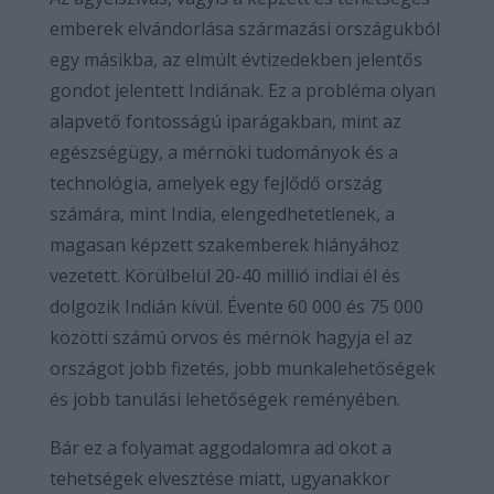
emberek elvándorlása származási országukból
egy másikba, az elmúlt évtizedekben jelentős
gondot jelentett Indiának. Ez a probléma olyan
alapvető fontosságú iparágakban, mint az
egészségügy, a mérnöki tudományok és a
technológia, amelyek egy fejlődő ország
számára, mint India, elengedhetetlenek, a
magasan képzett szakemberek hiányához
vezetett. Körülbelül 20-40 millió indiai él és
dolgozik Indián kívül. Évente 60 000 és 75 000
közötti számú orvos és mérnök hagyja el az
országot jobb fizetés, jobb munkalehetőségek
és jobb tanulási lehetőségek reményében.
Bár ez a folyamat aggodalomra ad okot a
tehetségek elvesztése miatt, ugyanakkor