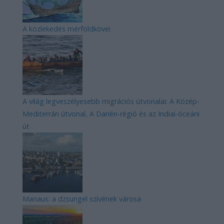
A közlekedés mérföldkövei
A világ legveszélyesebb migrációs útvonalai: A Közép-
Mediterrán útvonal, A Darién-régió és az Indiai-óceáni
út
Manaus: a dzsungel szívének városa