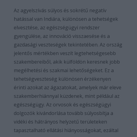
Az agyelszívás súlyos és sokrétű negatív
hatással van Indiára, különösen a tehetségek
elvesztése, az egészségügyi rendszer
gyengülése, az innováció visszaesése és a
gazdasági veszteségek tekintetében. Az ország
jelentős mértékben veszít legtehetségesebb
szakembereiből, akik külföldön keresnek jobb
megélhetési és szakmai lehetőségeket. Ez a
tehetségveszteség különösen érzékenyen
érinti azokat az ágazatokat, amelyek már eleve
szakemberhiánnyal küzdenek, mint például az
egészségügy. Az orvosok és egészségügyi
dolgozók kivándorlása tovább súlyosbítja a
vidéki és hátrányos helyzetű területeken
tapasztalható ellátási hiányosságokat, ezáltal