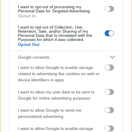
I want to opt-out of processing my
ökoszisztémájára, mivel sok visszatérő vagy
Personal Data for Targeted Advertising.
külföldön élő indiai vállalkozást indít vagy
Opted In
fektet be hazai cégekbe, ezzel elősegítve az
I want to opt-out of Collection, Use,
Retention, Sale, and/or Sharing of my
innovációt és a gazdasági növekedést.
Personal Data that Is Unrelated with the
Purposes for which it was collected.
Opted Out
Google consents
I want to allow Google to enable storage
related to advertising like cookies on web or
device identifiers in apps.
I want to allow my user data to be sent to
Google for online advertising purposes.
Kormányzati válaszok és a jövő útja
I want to allow Google to send me
personalized advertising.
Az indiai kormány és az oktatási intézmények
aktívan dolgoznak az agyelszívás mérséklésén
I want to allow Google to enable storage