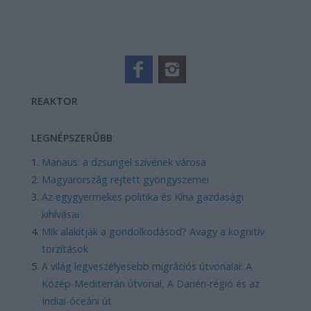
REAKTOR
LEGNÉPSZERŰBB
Manaus: a dzsungel szívének városa
Magyarország rejtett gyöngyszemei
Az egygyermekes politika és Kína gazdasági
kihívásai
Mik alakítják a gondolkodásod? Avagy a kognitív
torzítások
A világ legveszélyesebb migrációs útvonalai: A
Közép-Mediterrán útvonal, A Darién-régió és az
Indiai-óceáni út