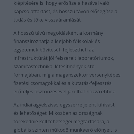
kiépítésére is, hogy erősítse a hazával való
kapcsolattartást, és hosszú távon elősegítse a
tudás és tőke visszaáramlását.
A hosszú távú megoldásként a kormány
finanszírozhatja a legjobb főiskolák és
egyetemek bővítését, fejlesztheti az
infrastruktúrát jól felszerelt laboratóriumok,
számítástechnikai létesítmények stb.
formájában, míg a magánszektor versenyképes
fizetési csomagokkal és a kutatás-fejlesztés
erőteljes ösztönzésével járulhat hozzá ehhez.
Az indiai agyelszívás egyszerre jelent kihívást
és lehetőséget. Miközben az országnak
törekednie kell tehetségei megtartására, a
globális szinten működő munkaerő előnyeit is