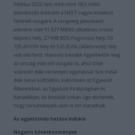
Például 2022-ben több mint 18,5 millió
jelentkezés érkezett a NEET vagyis kötelező
felvételi vizsgára. A rengeteg jelentkező
ellenére csak 91 927 MBBS (általános orvosi
képzés) hely, 27 698 BDS (fogorvos) hely, 50
720 AYUSH hely és 525 B.VSc (állatorvosi) hely
volt elérhető. Hasonló trendek figyelhetők meg
az ország más elit vizsgáin is, ahol több
százezer diák versenyez egymással. Sok indiai
diák tanul külföldön, különösen az Egyesült
Államokban, az Egyesült Királyságban és
Kanadában, és közülük sokan úgy döntenek,
hogy tanulmányaik után is ott maradnak.
Az agyelszívás hatása Indiára
Negatív következmények