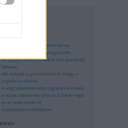
EGNÉPSZERŰBB
Manaus: a dzsungel szívének városa
Magyarország rejtett gyöngyszemei
Az egygyermekes politika és Kína gazdasági
kihívásai
Mik alakítják a gondolkodásod? Avagy a
kognitív torzítások
A világ legveszélyesebb migrációs útvonalai:
A Közép-Mediterrán útvonal, A Darién-régió
és az Indiai-óceáni út
A közlekedés mérföldkövei
ERESÉS