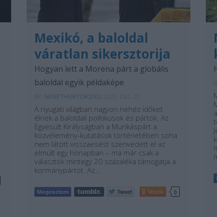
Mexikó, a baloldal
váratlan sikersztorija
Hogyan lett a Morena párt a globális
baloldal egyik példaképe
B
BY:
NEMETHVIKTOR2002
2025. DEC 25.
A nyugati világban nagyon nehéz időket
élnek a baloldali politikusok és pártok. Az
t
Egyesült Királyságban a Munkáspárt a
közvélemény-kutatások történetében soha
k
nem látott visszaesést szenvedett el az
elmúlt egy hónapban – ma már csak a
választók mintegy 20 százaléka támogatja a
kormánypártot. Az…
Tetszik
0