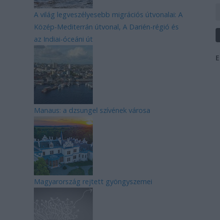
A világ legveszélyesebb migrációs útvonalai: A
Közép-Mediterrán útvonal, A Darién-régió és
az Indiai-óceáni út
E
Manaus: a dzsungel szívének városa
Magyarország rejtett gyöngyszemei