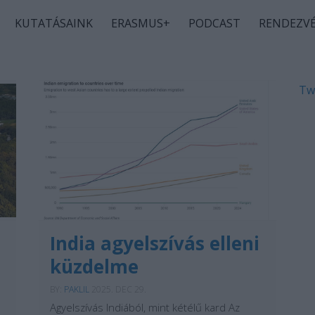
KUTATÁSAINK
ERASMUS+
PODCAST
RENDEZV
Tw
India agyelszívás elleni
küzdelme
BY:
PAKLIL
2025. DEC 29.
Agyelszívás Indiából, mint kétélű kard Az