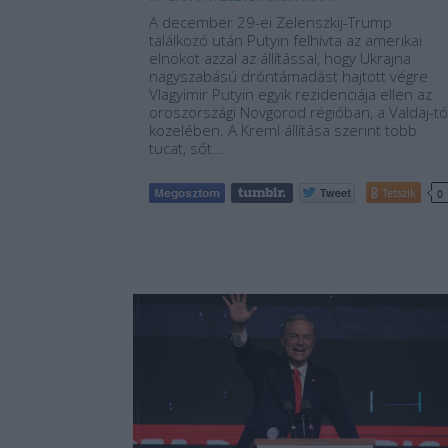
A december 29-ei Zelenszkij-Trump
találkozó után Putyin felhívta az amerikai
elnököt azzal az állítással, hogy Ukrajna
nagyszabású dróntámadást hajtott végre
Vlagyimir Putyin egyik rezidenciája ellen az
oroszországi Novgorod régióban, a Valdaj-tó
közelében. A Kreml állítása szerint több
tucat, sőt…
Tetszik
0