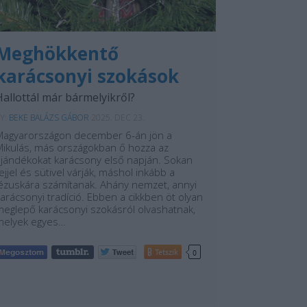
Meghökkentő
karácsonyi szokások
Hallottál már bármelyikről?
Y:
BEKE BALÁZS GÁBOR
2025. DEC 23.
Magyarországon december 6-án jön a
Mikulás, más országokban ő hozza az
ajándékokat karácsony első napján. Sokan
ejjel és sütivel várják, máshol inkább a
Jézuskára számítanak. Ahány nemzet, annyi
arácsonyi tradíció. Ebben a cikkben öt olyan
meglepő karácsonyi szokásról olvashatnak,
melyek egyes…
Tetszik
0