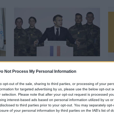
Sorkatonaság,
o Not Process My Personal Information
önkéntes tartalékosok,
B
Európa haderőt fejleszt
E
to opt-out of the sale, sharing to third parties, or processing of your per
I.: Franciaország
formation for targeted advertising by us, please use the below opt-out s
d
r selection. Please note that after your opt-out request is processed y
a
BY:
BARANYI ESZTER
2025. DEC 18.
eing interest-based ads based on personal information utilized by us or
disclosed to third parties prior to your opt-out. You may separately opt-
t
Európa-szerte új korszak kezdődik a
haderőfejlesztésben. Szinte minden állam
losure of your personal information by third parties on the IAB’s list of
n