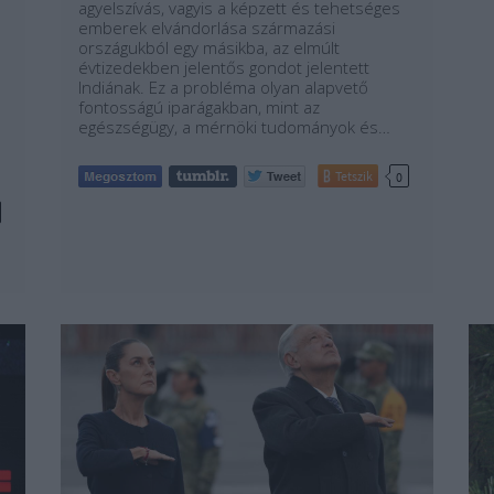
agyelszívás, vagyis a képzett és tehetséges
emberek elvándorlása származási
országukból egy másikba, az elmúlt
évtizedekben jelentős gondot jelentett
Indiának. Ez a probléma olyan alapvető
fontosságú iparágakban, mint az
egészségügy, a mérnöki tudományok és…
Tetszik
0