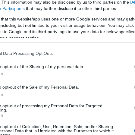
létszámot növel, rendszereket alakít át, vagy
. This information may also be disclosed by us to third parties on the
IA
épp teljesen új szolgálati modelleket vezet
Participants
that may further disclose it to other third parties.
be. A kontinens hosszú ideig élt abban a
hitben, hogy a béke tartós és természetes
 that this website/app uses one or more Google services and may gath
állapot, ám az orosz–ukrán háború néhány
including but not limited to your visit or usage behaviour. You may click 
hónap…
 to Google and its third-party tags to use your data for below specifi
ogle consent section.
Tetszik
0
l Data Processing Opt Outs
o opt-out of the Sharing of my personal data.
In
o opt-out of the Sale of my Personal Data.
In
to opt-out of processing my Personal Data for Targeted
ing.
In
o opt-out of Collection, Use, Retention, Sale, and/or Sharing
Grand Paris Express
ersonal Data that Is Unrelated with the Purposes for which it
lected.