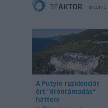
REAKTON
A Putyin-rezidenciát
ért "dróntámadás"
háttere
BY:
BARANYI ESZTER
2025. DEC 31.