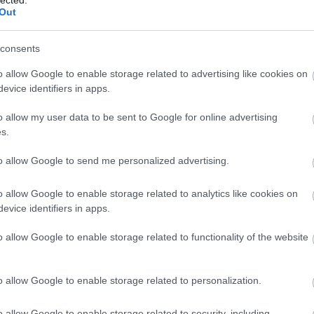
Out
BY:
NEMETHVIKTOR2002
2025. DEC 12.
Párizs egy óriási problémával küzd. A város
közigazgatási területe meglehetősen
consents
kicsinek számít Európában, mindösszesen
105 négyzetkilométer (Budapesté 525,2
o allow Google to enable storage related to advertising like cookies on
km2) és a francia főváros ezen határokon
evice identifiers in apps.
belül körülbelül 2,1 millió lakossal
rendelkezik. Az ottt lakók tehát akár
o allow my user data to be sent to Google for online advertising
bármelyik pillanatban…
s.
t
Tetszik
0
to allow Google to send me personalized advertising.
o allow Google to enable storage related to analytics like cookies on
evice identifiers in apps.
o allow Google to enable storage related to functionality of the website
o allow Google to enable storage related to personalization.
o allow Google to enable storage related to security, including