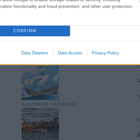
cation functionality and fraud prevention, and other user protection.
CONFIRM
REAKTOR
L
Data Deletion
Data Access
Privacy Policy
LEGFRISSEBB
A közlekedés mérföldkövei
K