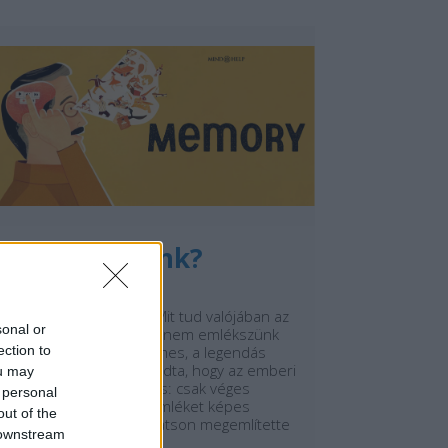
Miért felejtünk?
Y:
PAKLIL
2025. DEC 16.
mlékezet és felejtés – Mit tud valójában az
sonal or
agyunk, és miért jó, hogy nem emlékszünk
ection to
mindenre? Sherlock Holmes, a legendás
etektív egyszer azt mondta, hogy az emberi
ou may
gy olyan, mint egy padlás: csak véges
 personal
mennyiségű tudást és emléket képes
out of the
befogadni. Amikor Dr. Watson megemlítette
 downstream
eki, hogy a…