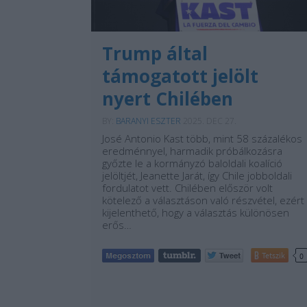
Trump által
támogatott jelölt
nyert Chilében
BY:
BARANYI ESZTER
2025. DEC 27.
José Antonio Kast több, mint 58 százalékos
eredménnyel, harmadik próbálkozásra
győzte le a kormányzó baloldali koalíció
jelöltjét, Jeanette Jarát, így Chile jobboldali
fordulatot vett. Chilében először volt
kötelező a választáson való részvétel, ezért
kijelenthető, hogy a választás különösen
erős…
Tetszik
0