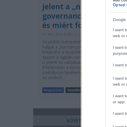
jelent a „network
Opted 
governance” elmélete
Google 
és miért fontos?
I want t
BY:
KOCZIHA ÁDÁM
2025. DEC 14.
web or d
Az utóbbi évtizedekben egyre gyakrabban
halljuk a „kormányzás” (governance)
I want t
kifejezést a közpolitika, az üzleti világ vagy
purpose
éppen a digitális társadalom kapcsán. De mi
is jelent ez valójában? A klasszikus
I want 
értelemben a kormányzás az állam irányító,
szabályozó tevékenységét takarta. Az 1990-
es évektől…
I want t
web or d
Tetszik
0
I want t
or app.
I want t
KÖVETKEZŐ OLDAL
I want t